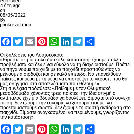
Published
4 έτη ago
on
08/05/2022
By
paokrevolution
Facebook
Twitter
Email
Pinterest
WhatsApp
LinkedIn
Telegram
Μοιραστ
Οι δηλώσεις του Λουτσέσκου:
«Είμαστε σε μία πολύ δύσκολη κατάσταση, έχουμε πολλά
προβλήματα και δεν είναι εύκολο να τη διαχειριστούμε. Πρέπει
να πηγαίνουμε παιχνίδι με το παιχνίδι προσπαθώντας να
μείνουμε αισιόδοξοι και σε καλό επίπεδο. Να επανέλθουν
παίκτες και μέρα με τη μέρα να επιστρέψει το γκρουπ που θα
μας οδηγήσει στα αποτελέσματα που θέλουμε».
Στη συνέχεια πρόσθεσε: «Παίξαμε με τον Ολυμπιακό
μεσοβδόμαδα χάνοντας τρεις παίκτες, την ίδια στιγμή ο
αντίπαλος είχε μία βδομάδα να δουλέψει. Είμαστε υπό συνεχή
πίεση, δεν έχουμε την ευκαιρία να ξεκουραστούμε, να
προετοιμαστούμε σωστά, δεν έχουμε τη σωστή αντίδραση στο
παιχνίδι. Είμαστε αναγκασμένοι να περιμένουμε, γνωρίζοντας
την κατάσταση».
Facebook
Twitter
Email
Pinterest
WhatsApp
LinkedIn
Telegram
Μοιραστ