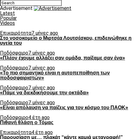
Advertisement
Latest
Popular
Videos
Επικαιρότητα
7 μήνες ago
Στο νοσοκομείο ο Μιρτσέα Λουτσέσκου, επιδεινώθηκε η
υγεία του
Ποδόσφαιρο
7 μήνες ago
«Πλέον έχουμε αλλάξει σαν ομάδα, παίξαμε σαν ένα»
Ποδόσφαιρο
7 μήνες ago
«Το πιο σημαντικό είναι η αυτοπεποίθηση των
ποδοσφαιριστών»
Ποδόσφαιρο
7 μήνες ago
«Πάμε να διεκδικήσουμε την οκτάδα»
Ποδόσφαιρο
7 μήνες ago
«Είναι απόλαυση να παίζεις για τον κόσμο του ΠΑΟΚ»
Ποδόσφαιρο
4 έτη ago
Πιθανή θλάση ο Τόμας
Επικαιρότητα
4 έτη ago
Παρουσίαση με… πλακάτ “κάντε καμιά μεταγραφή!”