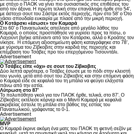
με στόχο ο ΠΑΟΚ να γίνει πιο ουσιαστικός στις επιθέσεις του
από τον άξονα. Η πρώτη τελική στην επανάληψη ήρθε στο 54′,
με άστοχο σουτ του Σάστρε εκτός περιοχής, πριν στο 58′ ο Ότο
χάσει σπουδαία ευκαιρία με πλασέ από την μικρή περιοχή.
Ο Κοτάρσκι «έσωσε» τον Καμαρά
Στο 60’ ο Παναιτωλικός απείλησε από μεγάλο λάθος του
Καμαρά, ο οποίος προσπάθησε να γυρίσει προς τα πίσω, ο
Λαχούντ βγήκε απέναντι από τον Κοτάρσκι, αλλά ο Κροάτης τον
νίκησε. Η επόμενη αξιοσημείωτη φάση καταγράφηκε στο 78’,
με γύρισμα του Ζίβκοβιτς στην καρδιά της περιοχής και
επέμβαση του Τσάβες προ του επερχόμενου Τισουντάλι.
Advertisement
Ο Τσάβες είπε «όχι» σε σουτ του Ζίβκοβιτς
Δύο λεπτά αργότερα, ο Τσάβες έσωσε με το πόδι στην κλειστή
του γωνία, μετά από σουτ του Ζίβκοβιτς και στην επόμενη φάση
ο Καμαρά είδε σε κεφαλιά του τη μπάλα να φεύγει ελάχιστα
πάνω από την εστία.
Λύτρωση στο 87’
Το πολυπόθητο γκολ για τον ΠΑΟΚ ήρθε, τελικά, στο 87′. Ο
Ζίβκοβιτς εκτέλεσε κόρνερ και ο Μαντί Καμαρά με κεφαλιά
ακριβείας έστειλε τη μπάλα στο βάθος της εστίας του
Παναιτωλικού, γράφοντας το 0-1.
Advertisement
MVP
Ο Καμαρά έκρινε ακόμη ένα ματς του ΠΑΟΚ τη φετινή σεζόν με
κεφαλιά, μετά τα σημαντικά γκολ του κόντρα σε Ατρόμητο και