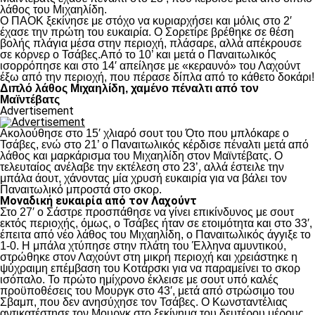
λάθος του Μιχαηλίδη.
Ο ΠΑΟΚ ξεκίνησε με στόχο να κυριαρχήσει και μόλις στο 2′
έχασε την πρώτη του ευκαιρία. Ο Σορετίρε βρέθηκε σε θέση
βολής πλάγια μέσα στην περιοχή, πλάσαρε, αλλά απέκρουσε
σε κόρνερ ο Τσάβες.Από το 10’ και μετά ο Παναιτωλικός
ισορρόπησε και στο 14′ απείλησε με «κεραυνό» του Λαχούντ
έξω από την περιοχή, που πέρασε δίπλα από το κάθετο δοκάρι!
Διπλό λάθος Μιχαηλίδη, χαμένο πέναλτι από τον
Μαϊντέβατς
Advertisement
Ακολούθησε στο 15′ χλιαρό σουτ του Ότο που μπλόκαρε ο
Τσάβες, ενώ στο 21’ ο Παναιτωλικός κέρδισε πέναλτι μετά από
λάθος και μαρκάρισμα του Μιχαηλίδη στον Μαϊντέβατς. Ο
τελευταίος ανέλαβε την εκτέλεση στο 23’, αλλά έστειλε την
μπάλα άουτ, χάνοντας μία χρυσή ευκαιρία για να βάλει τον
Παναιτωλικό μπροστά στο σκορ.
Μοναδική ευκαιρία από τον Λαχούντ
Στο 27′ ο Σάστρε προσπάθησε να γίνει επικίνδυνος με σουτ
εκτός περιοχής, όμως, ο Τσάβες ήταν σε ετοιμότητα και στο 33′,
έπειτα από νέο λάθος του Μιχαηλίδη, ο Παναιτωλικός άγγιξε το
1-0. Η μπάλα χτύπησε στην πλάτη του Έλληνα αμυντικού,
στρώθηκε στον Λαχούντ στη μικρή περιοχή και χρειάστηκε η
ψύχραιμη επέμβαση του Κοτάρσκι για να παραμείνει το σκορ
ισόπαλο. Το πρώτο ημίχρονο έκλεισε με σουτ υπό καλές
προϋποθέσεις του Μουργκ στο 43′, μετά από στρώσιμο του
Σβαμπ, που δεν ανησύχησε τον Τσάβες. Ο Κωνσταντέλιας
αντικατέστησε τον Μουργκ στο ξεκίνημα του δευτέρου μέρους,