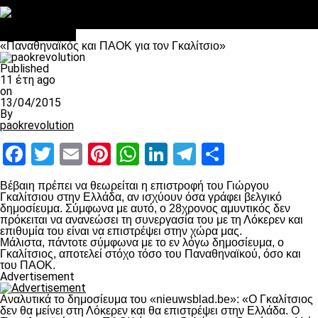
Στο OPEN τα προκριματικά, στη NOVA τα του πρωταθλήματος
Σαν σήμερα: Οταν “έφυγε” ο Λόραντ
πρωτοσέλιδο
«Παναθηναϊκός και ΠΑΟΚ για τον Γκαλίτσιο»
Published
11 έτη ago
on
13/04/2015
By
paokrevolution
Facebook
Twitter
Email
Pinterest
WhatsApp
LinkedIn
Telegram
Μοιραστ
Βέβαιη πρέπει να θεωρείται η επιστροφή του Γιώργου
Γκαλίτσιου στην Ελλάδα, αν ισχύουν όσα γράφει βελγικό
δημοσίευμα. Σύμφωνα με αυτό, ο 28χρονος αμυντικός δεν
πρόκειται να ανανεώσει τη συνεργασία του με τη Λόκερεν και
επιθυμία του είναι να επιστρέψει στην χώρα μας.
Μάλιστα, πάντοτε σύμφωνα με το εν λόγω δημοσίευμα, ο
Γκαλίτσιος, αποτελεί στόχο τόσο του Παναθηναϊκού, όσο και
του ΠΑΟΚ.
Advertisement
Αναλυτικά το δημοσίευμα του «nieuwsblad.be»: «Ο Γκαλίτσιος
δεν θα μείνει στη Λόκερεν και θα επιστρέψει στην Ελλάδα. Ο