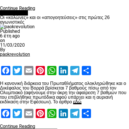
Continue Reading
Ποδόσφαιρο
Οι «κολώνες» και οι «απογοητεύσεις» στις πρώτες 26
αγωνιστικές
Published
6 έτη ago
on
11/03/2020
By
paokrevolution
Facebook
Twitter
Email
Pinterest
WhatsApp
LinkedIn
Telegram
Μοιραστ
Η κανονική διάρκεια του Πρωταθλήματος ολοκληρώθηκε και ο
Δικέφαλος του Βορρά βρίσκεται 7 βαθμούς πίσω από τον
Ολυμπιακό (αφήνουμε στην άκρη την αφαίρεση 7 βαθμών που
του επιβλήθηκε πρωτόδικα αφού υπάρχει και η αυριανή
εκδίκαση στην Εφέσεων). Το άρθρο
εδώ
Facebook
Twitter
Email
Pinterest
WhatsApp
LinkedIn
Telegram
Μοιραστ
Continue Reading