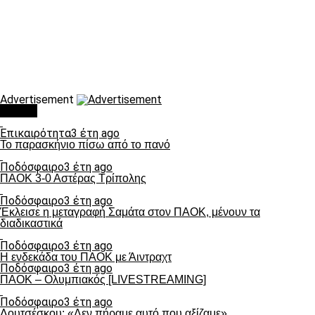
Advertisement
Τάσεις
Επικαιρότητα
3 έτη ago
Το παρασκήνιο πίσω από το πανό
Ποδόσφαιρο
3 έτη ago
ΠΑΟΚ 3-0 Αστέρας Τρίπολης
Ποδόσφαιρο
3 έτη ago
Έκλεισε η μεταγραφή Σαμάτα στον ΠΑΟΚ, μένουν τα
διαδικαστικά
Ποδόσφαιρο
3 έτη ago
Η ενδεκάδα του ΠΑΟΚ με Άιντραχτ
Ποδόσφαιρο
3 έτη ago
ΠΑΟΚ – Ολυμπιακός [LIVESTREAMING]
Ποδόσφαιρο
3 έτη ago
Λουτσέσκου: «Δεν πήραμε αυτό που αξίζαμε»