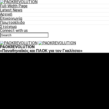
Full-Width Page
Latest News
Αρχική
Επικοινωνία
Πρωτοσέλιδο
Στοίχημα
Connect with us
PAOKREVOLUTION
«Παναθηναϊκός και ΠΑΟΚ για τον Γκαλίτσιο»
Ποδόσφαιρο
«Πλέον έχουμε αλλάξει σαν ομάδα, παίξαμε σαν ένα»
«Το πιο σημαντικό είναι η αυτοπεποίθηση των
ποδοσφαιριστών»
«Πάμε να διεκδικήσουμε την οκτάδα»
«Είναι απόλαυση να παίζεις για τον κόσμο του ΠΑΟΚ»
«Θα τα δώσουμε όλα κόντρα στη Λιόν για την οκτάδα»
Μπάσκετ