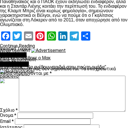
Παναθηναϊκός και ο ΠΑΟΚ έχουν εκδηλώσει ενδιαφέρον, αλλά
και η Σταντάρ Λιέγης κοιτάει την περίπτωσή του. Το ενδιαφέρον
της Κλαμπ Μπριζ είναι κυρίως φημολογία», σημειώνουν
χαρακτηριστικά οι Βέλγοι, ενώ να πούμε ότι ο Γκαλίτσιος
αγωνίζεται στη Λόκερεν από το 2011, όταν αποχώρησε από τον
Ολυμπιακό.
Facebook
Twitter
Email
Pinterest
WhatsApp
LinkedIn
Telegram
Μοιραστ
Continue Reading
Related Topics:
Advertisement
Up Next
You may like
Στη Θάσο βρέθηκε ο Μακ
Click to comment
Don't Miss
Leave a Reply
Τσελεπίδης: “Να ανέβουν παιδιά στην πρώτη ομάδα”
Η ηλ. διεύθυνση σας δεν δημοσιεύεται.
Τα υποχρεωτικά
πεδία σημειώνονται με
*
paokrevolution
Σχόλιο
*
Όνομα
*
Email
*
Ιστότοπος