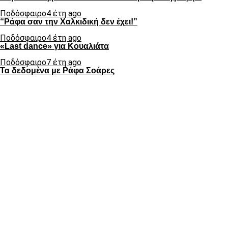
Ποδόσφαιρο
4 έτη ago
“Ράφα σαν την Χαλκιδική δεν έχει!”
Ποδόσφαιρο
4 έτη ago
«Last dance» για Κουαλιάτα
Ποδόσφαιρο
7 έτη ago
Τα δεδομένα με Ράφα Σοάρες