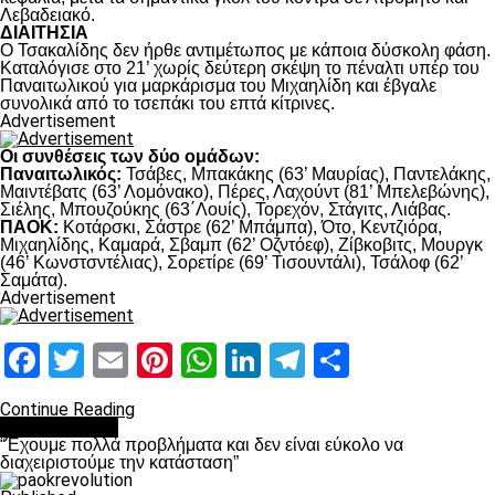
Λεβαδειακό.
ΔΙΑΙΤΗΣΙΑ
Ο Τσακαλίδης δεν ήρθε αντιμέτωπος με κάποια δύσκολη φάση.
Καταλόγισε στο 21’ χωρίς δεύτερη σκέψη το πέναλτι υπέρ του
Παναιτωλικού για μαρκάρισμα του Μιχαηλίδη και έβγαλε
συνολικά από το τσεπάκι του επτά κίτρινες.
Advertisement
Οι συνθέσεις των δύο ομάδων:
Παναιτωλικός:
Τσάβες, Μπακάκης (63’ Μαυρίας), Παντελάκης,
Μαιντέβατς (63’ Λομόνακο), Πέρες, Λαχούντ (81’ Μπελεβώνης),
Σιέλης, Μπουζούκης (63΄Λουίς), Τορεχόν, Στάγιτς, Λιάβας.
ΠΑΟΚ:
Κοτάρσκι, Σάστρε (62’ Μπάμπα), Ότο, Κεντζιόρα,
Μιχαηλίδης, Καμαρά, Σβαμπ (62’ Οζντόεφ), Ζίβκοβιτς, Μουργκ
(46’ Κωνστσντέλιας), Σορετίρε (69’ Τισουντάλι), Τσάλοφ (62’
Σαμάτα).
Advertisement
Facebook
Twitter
Email
Pinterest
WhatsApp
LinkedIn
Telegram
Μοιραστ
Continue Reading
πρωτοσέλιδο
“Έχουμε πολλά προβλήματα και δεν είναι εύκολο να
διαχειριστούμε την κατάσταση”