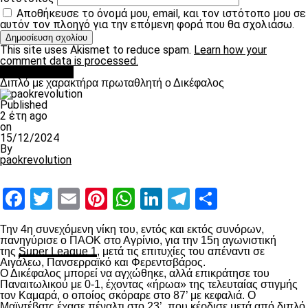
Αποθήκευσε το όνομά μου, email, και τον ιστότοπο μου σε
αυτόν τον πλοηγό για την επόμενη φορά που θα σχολιάσω.
This site uses Akismet to reduce spam.
Learn how your
comment data is processed.
πρωτοσέλιδο
Διπλό με χαρακτήρα πρωταθλητή ο Δικέφαλος
Published
2 έτη ago
on
15/12/2024
By
paokrevolution
Facebook
Twitter
Email
Pinterest
WhatsApp
LinkedIn
Telegram
Μοιραστ
Την 4
η
συνεχόμενη νίκη του, εντός και εκτός συνόρων,
πανηγύρισε ο ΠΑΟΚ στο Αγρίνιο, για την 15
η
αγωνιστική
της
Super League 1
, μετά τις επιτυχίες του απέναντι σε
Αιγάλεω, Πανσερραϊκό και Φερεντσβάρος.
Ο Δικέφαλος μπορεί να αγχώθηκε, αλλά επικράτησε του
Παναιτωλικού με 0-1, έχοντας «ήρωα» της τελευταίας στιγμής
τον Καμαρά, ο οποίος σκόραρε στο 87’ με κεφαλιά. Ο
Μαϊντέβατς έχασε πέναλτι στο 23’, που κέρδισε μετά από διπλό