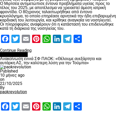
Ο Μιρτσέα αντιμετώπισε έντονα προβλήματα υγείας προς το
τέλος του 2025, με αποτέλεσμα να χρειαστεί άμεση ιατρική
φροντίδα. Ο 80χρονος ταλαιπωρήθηκε από έντονο
κρυολόγημα, το οποίο επηρέασε αρνητικά την ήδη επιβαρυμένη
καρδιακή του λειτουργία, και κρίθηκε αναγκαία να νοσηλευτεί.
Οι πληροφορίες αναφέρουν ότι η κατάστασή του επιδεινώθηκε
κατά τη διάρκεια της νοσηλείας του.
Facebook
Twitter
Email
Pinterest
WhatsApp
LinkedIn
Telegram
Μοιραστ
Continue Reading
Επικαιρότητα
Ανακοίνωση εννιά ΣΦ ΠΑΟΚ: «Θέλουμε ανεξάρτητο και
αυτάρκη ΑΣ, την καλύτερη λύση για την Τούμπα»
Published
10 μήνες ago
on
22/10/2025
By
paokrevolution
Facebook
Twitter
Email
Pinterest
WhatsApp
LinkedIn
Telegram
Μοιραστ