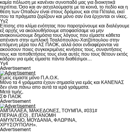
καμία πόλωση με κανέναν συνοπαδό μας για διοικητικά
τερτίπια. Όσο και αν ασχολούμαστε με τα κοινά, το πεδίο και η
θέση των Οπαδών είναι στους δρόμους και στα Πέταλα, εκεί
που τα πράγματα ζορίζουν και μόνο σαν ένα έρχονται οι νίκες.
Υγ2
Επίσης στο κλίμα ενότητας που παροτρύνουμε και διαλέγουμε
εξ αρχής να ακολουθήσουμε αποφασίσαμε να μην
ανακοινώσουμε δημόσια τους λόγους που είμαστε κάθετα
απέναντι στην εμπλοκή Τσαλόπουλου-Χατζόπουλου στην
επόμενη μέρα του ΑΣ ΠΑΟΚ, αλλά όσοι ενδιαφέρονται να
ακούσουν ποιες συγκεκριμένες κινήσεις τους, συναντήσεις
τους και τοποθετήσεις τους είναι αυτές που τους θέτουν εκτός
κάδρου για εμάς είμαστε πάντα διαθέσιμοι…
Υγ4
Advertisement
Εμείς είμαστε μόνο Π.Α.Ο.Κ.
Μόνο τα 4 γράμματα έχουν σημασία για εμάς και ΚΑΝΕΝΑΣ
δεν είναι πάνω απο αυτά τα ιερά γράμματα.
Μετά τιμής,
ΣΦ ΠΑΟΚ
Advertisement
ΑΜΠΑΛΑΕΑ, ΜΑΚΕΔΟΝΕΣ, ΤΟΥΜΠΑ, #031#
ΠΕΡΑΙΑ (ΕΟ) , ΕΠΑΝΟΜΗ
ΑΜΥΝΤΑΙΟ, ΜΟΥΔΑΝΙΑ, ΦΛΩΡΙΝΑ,
ΧΡΥΣΟΥΠΟΛΗ».
Advertisement