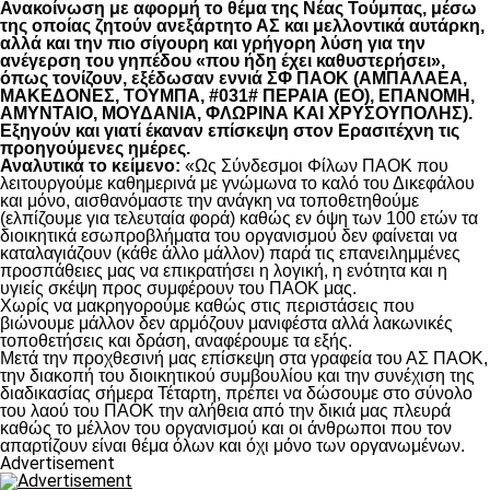
Ανακοίνωση με αφορμή το θέμα της Νέας Τούμπας, μέσω
της οποίας ζητούν ανεξάρτητο ΑΣ και μελλοντικά αυτάρκη,
αλλά και την πιο σίγουρη και γρήγορη λύση για την
ανέγερση του γηπέδου «που ήδη έχει καθυστερήσει»,
όπως τονίζουν, εξέδωσαν εννιά ΣΦ ΠΑΟΚ (ΑΜΠΑΛΑΕΑ,
ΜΑΚΕΔΟΝΕΣ, ΤΟΥΜΠΑ, #031# ΠΕΡΑΙΑ (ΕΟ), ΕΠΑΝΟΜΗ,
ΑΜΥΝΤΑΙΟ, ΜΟΥΔΑΝΙΑ, ΦΛΩΡΙΝΑ ΚΑΙ ΧΡΥΣΟΥΠΟΛΗΣ).
Εξηγούν και γιατί έκαναν επίσκεψη στον Ερασιτέχνη τις
προηγούμενες ημέρες.
Αναλυτικά το κείμενο:
«Ως Σύνδεσμοι Φίλων ΠΑΟΚ που
λειτουργούμε καθημερινά με γνώμωνα το καλό του Δικεφάλου
και μόνο, αισθανόμαστε την ανάγκη να τοποθετηθούμε
(ελπίζουμε για τελευταία φορά) καθώς εν όψη των 100 ετών τα
διοικητικά εσωπροβλήματα του οργανισμού δεν φαίνεται να
καταλαγιάζουν (κάθε άλλο μάλλον) παρά τις επανειλημμένες
προσπάθειες μας να επικρατήσει η λογική, η ενότητα και η
υγιείς σκέψη προς συμφέρουν του ΠΑΟΚ μας.
Χωρίς να μακρηγορούμε καθώς στις περιστάσεις που
βιώνουμε μάλλον δεν αρμόζουν μανιφέστα αλλά λακωνικές
τοποθετήσεις και δράση, αναφέρουμε τα εξής.
Μετά την προχθεσινή μας επίσκεψη στα γραφεία του ΑΣ ΠΑΟΚ,
την διακοπή του διοικητικού συμβουλίου και την συνέχιση της
διαδικασίας σήμερα Τέταρτη, πρέπει να δώσουμε στο σύνολο
του λαού του ΠΑΟΚ την αλήθεια από την δικιά μας πλευρά
καθώς το μέλλον του οργανισμού και οι άνθρωποι που τον
απαρτίζουν είναι θέμα όλων και όχι μόνο των οργανωμένων.
Advertisement