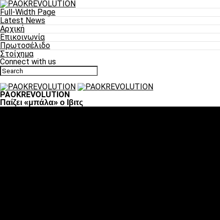
Full-Width Page
Latest News
Αρχική
Επικοινωνία
Πρωτοσέλιδο
Στοίχημα
Connect with us
PAOKREVOLUTION
Παίζει «μπάλα» ο Ιβιτς
Ποδόσφαιρο
«Πλέον έχουμε αλλάξει σαν ομάδα, παίξαμε σαν ένα»
«Το πιο σημαντικό είναι η αυτοπεποίθηση των
ποδοσφαιριστών»
«Πάμε να διεκδικήσουμε την οκτάδα»
«Είναι απόλαυση να παίζεις για τον κόσμο του ΠΑΟΚ»
«Θα τα δώσουμε όλα κόντρα στη Λιόν για την οκτάδα»
Μπάσκετ