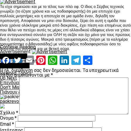
Το είχα σημειώσει και με το τέλος των πλέι οφ. Ο ίδιος ο Σέρβος τεχνικός
γνωρίζει (το έζησε χρόνια και ως ποδοσφαιριστής) ότι μια επιτυχία έχει
πολλούς μνηστήρες και η αποτυχία σε μια ομάδα έναν, δηλαδή τον
προπονητή. Αποφάσισε να μπει στα δύσκολα, ξέρει ότι αυτή η ομάδα που
είναι χρόνια ολόκληρα μακριά από διακρίσεις, έχει πίεση και επομένως αυτό
που θέλει να πετύχει αυτές τις μέρες επί ολλανδικού εδάφους είναι να χτίσει
ένα ανταγωνιστικό σύνολο για ΟΛΗ τη σεζόν και όχι μόνο για τους πρώτους
δυο ή τέσσερις αγώνες. Μακριά από τραυματισμούς (πέρσι με το καλημέρα
τραυματίστηκε ο Αθανασιάδης) με νέες αφίξεις ποδοσφαιριστών όσο το
Continue Reading
δυνατόν πιο σύντομα και με θετική αύρα.
Advertisement
You may like
Facebook
Twitter
Email
Pinterest
WhatsApp
LinkedIn
Telegram
Μοιραστ
Click to comment
Leave a Reply
Η ηλ. διεύθυνση σας δεν δημοσιεύεται.
Τα υποχρεωτικά
Related Topics:
πεδία σημειώνονται με
*
Up Next
Επενδύει και στην Αθήνα;
Don't Miss
Πιάνουν δουλειά στην Ολλανδία
paokrevolution
Σχόλιο
*
Όνομα
*
Email
*
Ιστότοπος