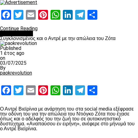
Facebook
Twitter
Email
Pinterest
WhatsApp
LinkedIn
Telegram
Μοιραστ
Continue Reading
Επικαιρότητα
Συγκλονισμένος και ο Αντρέ με την απώλεια του Ζότα
Published
1 έτος ago
on
03/07/2025
By
paokrevolution
Facebook
Twitter
Email
Pinterest
WhatsApp
LinkedIn
Telegram
Μοιραστ
Ο Αντρέ Βιεϊρίνια με ανάρτηση του στα social media εξέφρασε
την οδύνη του για την απώλεια του Ντιόγκο Ζότα που έχασε
όπως και ο αδελφός του την ζωή του σε αυτοκινητιστικό
δυστύχημα. «Αναπαύσου εν ειρήνη», ανέφερε στο μήνυμά του
ο Αντρέ Βιεϊρίνια.