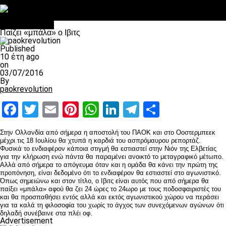
Στο OPEN τα προκριματικά, στη NOVA τα του πρωταθλήματος
Σαν σήμερα: Οταν “έφυγε” ο Λόραντ
Επικαιρότητα
Παίζει «μπάλα» ο Ιβιτς
Published
10 έτη ago
on
03/07/2016
By
paokrevolution
Facebook
Twitter
Email
Pinterest
WhatsApp
LinkedIn
Telegram
Μοιραστ
Στην Ολλανδία από σήμερα η αποστολή του ΠΑΟΚ και στο Οοστερμπεεκ
μέχρι τις 18 Ιουλίου θα χτυπά η καρδιά του ασπρόμαυρου ρεπορτάζ.
Φυσικά το ενδιαφέρον κάποια στιγμή θα εστιαστεί στην Νιόν της Ελβετίας
για την κλήρωση ενώ πάντα θα παραμένει ανοικτό το μεταγραφικό μέτωπο.
Αλλά από σήμερα το απόγευμα όταν και η ομάδα θα κάνει την πρώτη της
προπόνηση, είναι δεδομένο ότι το ενδιαφέρον θα εστιαστεί στο αγωνιστικό.
Όπως σημειώνω και στον τίτλο, ο Ιβιτς είναι αυτός που από σήμερα θα
παίξει «μπάλα» αφού θα ζει 24 ώρες το 24ωρο με τους ποδοσφαιριστές του
και θα προσπαθήσει εντός αλλά και εκτός αγωνιστικού χώρου να περάσει
για τα καλά τη φιλοσοφία του χωρίς το άγχος των συνεχόμενων αγώνων ότι
δηλαδή συνέβαινε στα πλέι οφ.
Advertisement