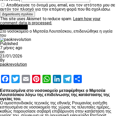
Αποθήκευσε το όνομά μου, email, και τον ιστότοπο μου σε
αυτόν τον πλοηγό για την επόμενη φορά που θα σχολιάσω.
This site uses Akismet to reduce spam.
Learn how your
comment data is processed.
Επικαιρότητα
Στο νοσοκομείο ο Μιρτσέα Λουτσέσκου, επιδεινώθηκε η υγεία
του
Published
7 μήνες ago
on
23/01/2026
By
paokrevolution
Facebook
Twitter
Email
Pinterest
WhatsApp
LinkedIn
Telegram
Μοιραστ
Εσπευσμένα στο νοσοκομείο μεταφέρθηκε ο Μιρτσέα
Λουτσέσκου λόγω της επιδείνωσης της κατάστασης της
υγείας του.
Ο ομοσπονδιακός τεχνικός της εθνικής Ρουμανίας εισήχθη
εσπευσμένα σε νοσοκομείο της χώρας τις τελευταίες ημέρες,
καθώς παρουσίασε σοβαρή επιβάρυνση στην κατάσταση της
υγείας του, σύμφωνα με τη ρουμανική εφημερίδα ProSport.