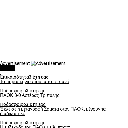
Advertisement
Τάσεις
Επικαιρότητα
3 έτη ago
Το παρασκήνιο πίσω από το πανό
Ποδόσφαιρο
3 έτη ago
ΠΑΟΚ 3-0 Αστέρας Τρίπολης
Ποδόσφαιρο
3 έτη ago
Έκλεισε η μεταγραφή Σαμάτα στον ΠΑΟΚ, μένουν τα
διαδικαστικά
Ποδόσφαιρο
3 έτη ago
Η ενδεκάδα του ΠΑΟΚ με Άιντραχτ