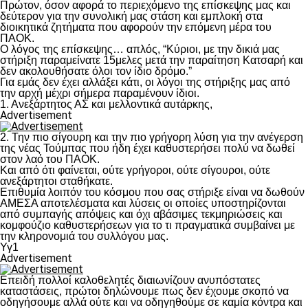
Πρώτον, όσον αφορά το περιεχόμενο της επίσκεψης μας και
δεύτερον για την συνολική μας στάση και εμπλοκή στα
διοικητικά ζητήματα που αφορούν την επόμενη μέρα του
ΠΑΟΚ.
Ο λόγος της επίσκεψης… απλός, “Κύριοι, με την δικιά μας
στήριξη παραμείνατε 15μελες μετά την παραίτηση Κατσαρή και
δεν ακολουθήσατε όλοι τον ίδιο δρόμο.”
Για εμάς δεν έχει αλλάξει κάτι, οι λόγοι της στήριξης μας από
την αρχή μέχρι σήμερα παραμένουν ίδιοι.
1. Ανεξάρτητος ΑΣ και μελλοντικά αυτάρκης,
Advertisement
2. Την πιο σίγουρη και την πιο γρήγορη λύση για την ανέγερση
της νέας Τούμπας που ήδη έχει καθυστερήσει πολύ να δωθεί
στον λαό του ΠΑΟΚ.
Και από ότι φαίνεται, ούτε γρήγοροι, ούτε σίγουροι, ούτε
ανεξάρτητοι σταθήκατε.
Επιθυμία λοιπόν του κόσμου που σας στήριξε είναι να δωθούν
ΑΜΕΣΑ αποτελέσματα και λύσεις οι οποίες υποστηρίζονται
από συμπαγής απόψεις και όχι αβάσιμες τεκμηριώσεις και
κομφούζιο καθυστερήσεων για το τι πραγματικά συμβαίνει με
την κληρονομιά του συλλόγου μας.
Υγ1
Advertisement
Επειδή πολλοί καλοθελητές διαιωνίζουν ανυπόστατες
καταστάσεις, πρώτοι δηλώνουμε πως δεν έχουμε σκοπό να
οδηγήσουμε αλλά ούτε και να οδηγηθούμε σε καμία κόντρα και