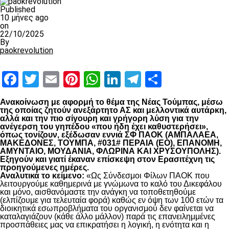
Published
10 μήνες ago
on
22/10/2025
By
paokrevolution
Facebook
Twitter
Email
Pinterest
WhatsApp
LinkedIn
Telegram
Μοιραστ
Ανακοίνωση με αφορμή το θέμα της Νέας Τούμπας, μέσω
της οποίας ζητούν ανεξάρτητο ΑΣ και μελλοντικά αυτάρκη,
αλλά και την πιο σίγουρη και γρήγορη λύση για την
ανέγερση του γηπέδου «που ήδη έχει καθυστερήσει»,
όπως τονίζουν, εξέδωσαν εννιά ΣΦ ΠΑΟΚ (ΑΜΠΑΛΑΕΑ,
ΜΑΚΕΔΟΝΕΣ, ΤΟΥΜΠΑ, #031# ΠΕΡΑΙΑ (ΕΟ), ΕΠΑΝΟΜΗ,
ΑΜΥΝΤΑΙΟ, ΜΟΥΔΑΝΙΑ, ΦΛΩΡΙΝΑ ΚΑΙ ΧΡΥΣΟΥΠΟΛΗΣ).
Εξηγούν και γιατί έκαναν επίσκεψη στον Ερασιτέχνη τις
προηγούμενες ημέρες.
Αναλυτικά το κείμενο:
«Ως Σύνδεσμοι Φίλων ΠΑΟΚ που
λειτουργούμε καθημερινά με γνώμωνα το καλό του Δικεφάλου
και μόνο, αισθανόμαστε την ανάγκη να τοποθετηθούμε
(ελπίζουμε για τελευταία φορά) καθώς εν όψη των 100 ετών τα
διοικητικά εσωπροβλήματα του οργανισμού δεν φαίνεται να
καταλαγιάζουν (κάθε άλλο μάλλον) παρά τις επανειλημμένες
προσπάθειες μας να επικρατήσει η λογική, η ενότητα και η