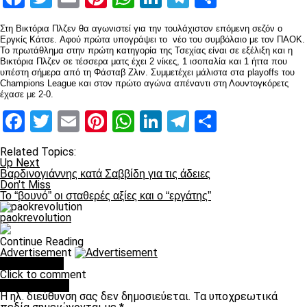
Στη Βικτόρια Πλζεν θα αγωνιστεί για την τουλάχιστον επόμενη σεζόν ο
Εργκίς Κάτσε. Aφού πρώτα υπογράψει το νέο του συμβόλαιο με τον ΠΑΟΚ.
Το πρωτάθλημα στην πρώτη κατηγορία της Τσεχίας είναι σε εξέλιξη και η
Βικτόρια Πλζεν σε τέσσερα ματς έχει 2 νίκες, 1 ισοπαλία και 1 ήττα που
υπέστη σήμερα από τη Φάσταβ Ζλιν. Συμμετέχει μάλιστα στα playoffs του
Champions League και στον πρώτο αγώνα απέναντι στη Λουντογκόρετς
έχασε με 2-0.
Facebook
Twitter
Email
Pinterest
WhatsApp
LinkedIn
Telegram
Μοιραστ
Related Topics:
Up Next
Βαρδινογιάννης κατά Σαββίδη για τις άδειες
Don't Miss
Το “βουνό” οι σταθερές αξίες και ο “εργάτης”
paokrevolution
Continue Reading
Advertisement
You may like
Click to comment
Leave a Reply
Η ηλ. διεύθυνση σας δεν δημοσιεύεται.
Τα υποχρεωτικά