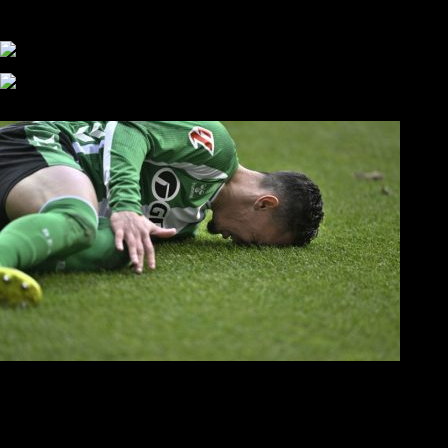
αυτάρκη ΑΣ, την καλύτερη λύση για την Τούμπα»
Συγκλονισμένος και ο Αντρέ με την απώλεια του Ζότα
Αναμένοντας την ανακοίνωση από τον Θανάση Κατσαρή
ΠΑΟΚ και τηλεοπτικά: αποκλειστικά απόφαση Σαββίδη
Αντίπαλοι
Νέα προβλήματα στην Μπέτις πριν την Τούμπα
Επίσημο «stop» στους φίλους του ΠΑΟΚ στο Αγρίνιο
Η Λιόν «σφυροκόπησε» τη Μονακό και πλησιάζει στο