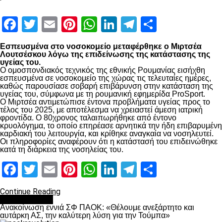
Facebook
Twitter
Email
Pinterest
WhatsApp
LinkedIn
Telegram
Μοιραστ
Εσπευσμένα στο νοσοκομείο μεταφέρθηκε ο Μιρτσέα
Λουτσέσκου λόγω της επιδείνωσης της κατάστασης της
υγείας του.
Ο ομοσπονδιακός τεχνικός της εθνικής Ρουμανίας εισήχθη
εσπευσμένα σε νοσοκομείο της χώρας τις τελευταίες ημέρες,
καθώς παρουσίασε σοβαρή επιβάρυνση στην κατάσταση της
υγείας του, σύμφωνα με τη ρουμανική εφημερίδα ProSport.
Ο Μιρτσέα αντιμετώπισε έντονα προβλήματα υγείας προς το
τέλος του 2025, με αποτέλεσμα να χρειαστεί άμεση ιατρική
φροντίδα. Ο 80χρονος ταλαιπωρήθηκε από έντονο
κρυολόγημα, το οποίο επηρέασε αρνητικά την ήδη επιβαρυμένη
καρδιακή του λειτουργία, και κρίθηκε αναγκαία να νοσηλευτεί.
Οι πληροφορίες αναφέρουν ότι η κατάστασή του επιδεινώθηκε
κατά τη διάρκεια της νοσηλείας του.
Facebook
Twitter
Email
Pinterest
WhatsApp
LinkedIn
Telegram
Μοιραστ
Continue Reading
Επικαιρότητα
Ανακοίνωση εννιά ΣΦ ΠΑΟΚ: «Θέλουμε ανεξάρτητο και
αυτάρκη ΑΣ, την καλύτερη λύση για την Τούμπα»