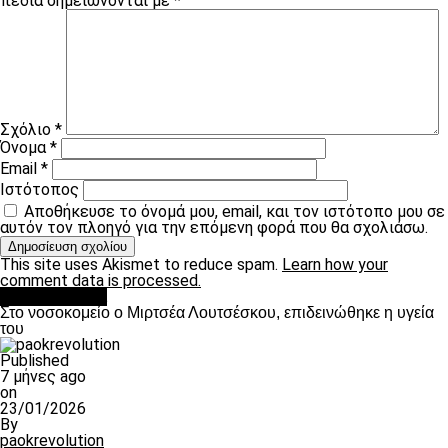
πεδία σημειώνονται με
*
Σχόλιο
*
Όνομα
*
Email
*
Ιστότοπος
Αποθήκευσε το όνομά μου, email, και τον ιστότοπο μου σε
αυτόν τον πλοηγό για την επόμενη φορά που θα σχολιάσω.
This site uses Akismet to reduce spam.
Learn how your
comment data is processed.
Επικαιρότητα
Στο νοσοκομείο ο Μιρτσέα Λουτσέσκου, επιδεινώθηκε η υγεία
του
Published
7 μήνες ago
on
23/01/2026
By
paokrevolution