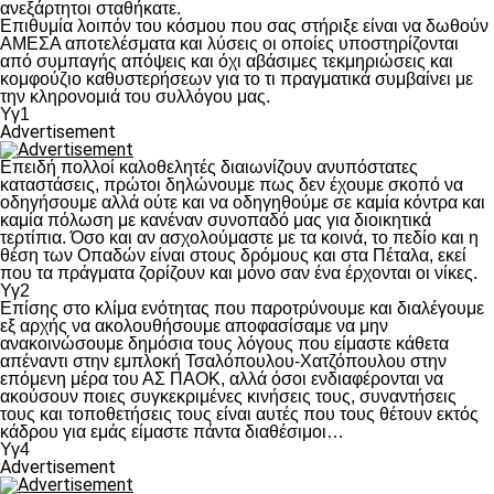
ανεξάρτητοι σταθήκατε.
Επιθυμία λοιπόν του κόσμου που σας στήριξε είναι να δωθούν
ΑΜΕΣΑ αποτελέσματα και λύσεις οι οποίες υποστηρίζονται
από συμπαγής απόψεις και όχι αβάσιμες τεκμηριώσεις και
κομφούζιο καθυστερήσεων για το τι πραγματικά συμβαίνει με
την κληρονομιά του συλλόγου μας.
Υγ1
Advertisement
Επειδή πολλοί καλοθελητές διαιωνίζουν ανυπόστατες
καταστάσεις, πρώτοι δηλώνουμε πως δεν έχουμε σκοπό να
οδηγήσουμε αλλά ούτε και να οδηγηθούμε σε καμία κόντρα και
καμία πόλωση με κανέναν συνοπαδό μας για διοικητικά
τερτίπια. Όσο και αν ασχολούμαστε με τα κοινά, το πεδίο και η
θέση των Οπαδών είναι στους δρόμους και στα Πέταλα, εκεί
που τα πράγματα ζορίζουν και μόνο σαν ένα έρχονται οι νίκες.
Υγ2
Επίσης στο κλίμα ενότητας που παροτρύνουμε και διαλέγουμε
εξ αρχής να ακολουθήσουμε αποφασίσαμε να μην
ανακοινώσουμε δημόσια τους λόγους που είμαστε κάθετα
απέναντι στην εμπλοκή Τσαλόπουλου-Χατζόπουλου στην
επόμενη μέρα του ΑΣ ΠΑΟΚ, αλλά όσοι ενδιαφέρονται να
ακούσουν ποιες συγκεκριμένες κινήσεις τους, συναντήσεις
τους και τοποθετήσεις τους είναι αυτές που τους θέτουν εκτός
κάδρου για εμάς είμαστε πάντα διαθέσιμοι…
Υγ4
Advertisement