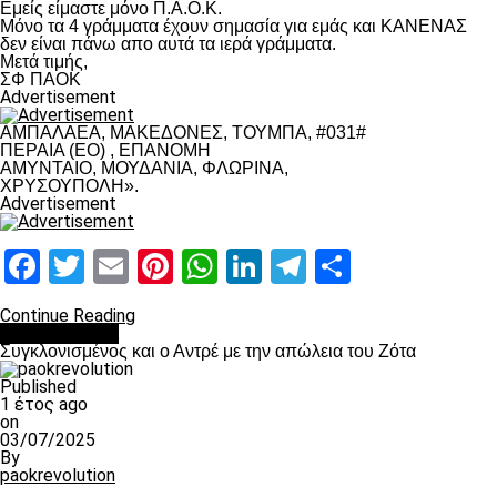
Εμείς είμαστε μόνο Π.Α.Ο.Κ.
Μόνο τα 4 γράμματα έχουν σημασία για εμάς και ΚΑΝΕΝΑΣ
δεν είναι πάνω απο αυτά τα ιερά γράμματα.
Μετά τιμής,
ΣΦ ΠΑΟΚ
Advertisement
ΑΜΠΑΛΑΕΑ, ΜΑΚΕΔΟΝΕΣ, ΤΟΥΜΠΑ, #031#
ΠΕΡΑΙΑ (ΕΟ) , ΕΠΑΝΟΜΗ
ΑΜΥΝΤΑΙΟ, ΜΟΥΔΑΝΙΑ, ΦΛΩΡΙΝΑ,
ΧΡΥΣΟΥΠΟΛΗ».
Advertisement
Facebook
Twitter
Email
Pinterest
WhatsApp
LinkedIn
Telegram
Μοιραστ
Continue Reading
Επικαιρότητα
Συγκλονισμένος και ο Αντρέ με την απώλεια του Ζότα
Published
1 έτος ago
on
03/07/2025
By
paokrevolution