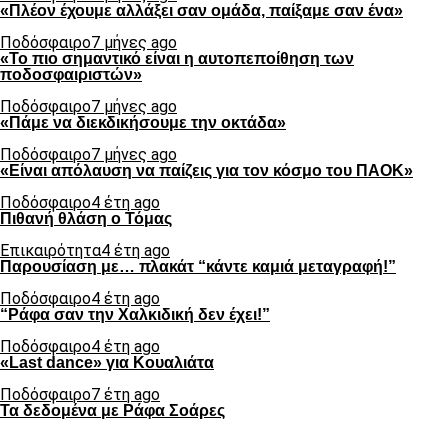
«Πλέον έχουμε αλλάξει σαν ομάδα, παίξαμε σαν ένα»
Ποδόσφαιρο
7 μήνες ago
«Το πιο σημαντικό είναι η αυτοπεποίθηση των
ποδοσφαιριστών»
Ποδόσφαιρο
7 μήνες ago
«Πάμε να διεκδικήσουμε την οκτάδα»
Ποδόσφαιρο
7 μήνες ago
«Είναι απόλαυση να παίζεις για τον κόσμο του ΠΑΟΚ»
Ποδόσφαιρο
4 έτη ago
Πιθανή θλάση ο Τόμας
Επικαιρότητα
4 έτη ago
Παρουσίαση με… πλακάτ “κάντε καμιά μεταγραφή!”
Ποδόσφαιρο
4 έτη ago
“Ράφα σαν την Χαλκιδική δεν έχει!”
Ποδόσφαιρο
4 έτη ago
«Last dance» για Κουαλιάτα
Ποδόσφαιρο
7 έτη ago
Τα δεδομένα με Ράφα Σοάρες