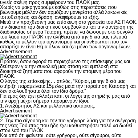
υγιείς σκέψη προς συμφέρουν του ΠΑΟΚ μας.
Χωρίς να μακρηγορούμε καθώς στις περιστάσεις που
βιώνουμε μάλλον δεν αρμόζουν μανιφέστα αλλά λακωνικές
τοποθετήσεις και δράση, αναφέρουμε τα εξής.
Μετά την προχθεσινή μας επίσκεψη στα γραφεία του ΑΣ ΠΑΟΚ,
την διακοπή του διοικητικού συμβουλίου και την συνέχιση της
διαδικασίας σήμερα Τέταρτη, πρέπει να δώσουμε στο σύνολο
του λαού του ΠΑΟΚ την αλήθεια από την δικιά μας πλευρά
καθώς το μέλλον του οργανισμού και οι άνθρωποι που τον
απαρτίζουν είναι θέμα όλων και όχι μόνο των οργανωμένων.
Advertisement
Πρώτον, όσον αφορά το περιεχόμενο της επίσκεψης μας και
δεύτερον για την συνολική μας στάση και εμπλοκή στα
διοικητικά ζητήματα που αφορούν την επόμενη μέρα του
ΠΑΟΚ.
Ο λόγος της επίσκεψης… απλός, “Κύριοι, με την δικιά μας
στήριξη παραμείνατε 15μελες μετά την παραίτηση Κατσαρή και
δεν ακολουθήσατε όλοι τον ίδιο δρόμο.”
Για εμάς δεν έχει αλλάξει κάτι, οι λόγοι της στήριξης μας από
την αρχή μέχρι σήμερα παραμένουν ίδιοι.
1. Ανεξάρτητος ΑΣ και μελλοντικά αυτάρκης,
Advertisement
2. Την πιο σίγουρη και την πιο γρήγορη λύση για την ανέγερση
της νέας Τούμπας που ήδη έχει καθυστερήσει πολύ να δωθεί
στον λαό του ΠΑΟΚ.
Και από ότι φαίνεται, ούτε γρήγοροι, ούτε σίγουροι, ούτε