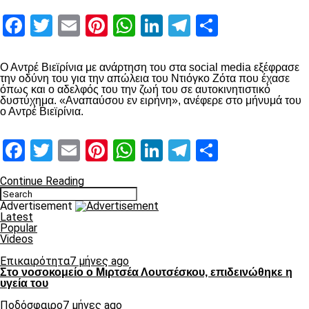
Facebook
Twitter
Email
Pinterest
WhatsApp
LinkedIn
Telegram
Μοιραστ
Ο Αντρέ Βιεϊρίνια με ανάρτηση του στα social media εξέφρασε
την οδύνη του για την απώλεια του Ντιόγκο Ζότα που έχασε
όπως και ο αδελφός του την ζωή του σε αυτοκινητιστικό
δυστύχημα. «Αναπαύσου εν ειρήνη», ανέφερε στο μήνυμά του
ο Αντρέ Βιεϊρίνια.
Facebook
Twitter
Email
Pinterest
WhatsApp
LinkedIn
Telegram
Μοιραστ
Continue Reading
Advertisement
Latest
Popular
Videos
Επικαιρότητα
7 μήνες ago
Στο νοσοκομείο ο Μιρτσέα Λουτσέσκου, επιδεινώθηκε η
υγεία του
Ποδόσφαιρο
7 μήνες ago