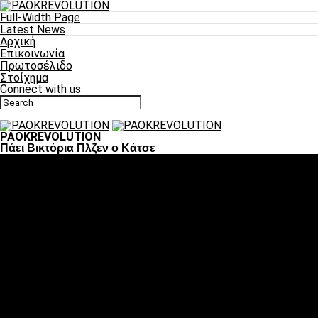
Full-Width Page
Latest News
Αρχική
Επικοινωνία
Πρωτοσέλιδο
Στοίχημα
Connect with us
PAOKREVOLUTION
Πάει Βικτόρια Πλζεν ο Κάτσε
Ποδόσφαιρο
«Πλέον έχουμε αλλάξει σαν ομάδα, παίξαμε σαν ένα»
«Το πιο σημαντικό είναι η αυτοπεποίθηση των
ποδοσφαιριστών»
«Πάμε να διεκδικήσουμε την οκτάδα»
«Είναι απόλαυση να παίζεις για τον κόσμο του ΠΑΟΚ»
«Θα τα δώσουμε όλα κόντρα στη Λιόν για την οκτάδα»
Μπάσκετ