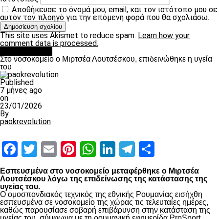
Αποθήκευσε το όνομά μου, email, και τον ιστότοπο μου σε
αυτόν τον πλοηγό για την επόμενη φορά που θα σχολιάσω.
This site uses Akismet to reduce spam.
Learn how your
comment data is processed.
Επικαιρότητα
Στο νοσοκομείο ο Μιρτσέα Λουτσέσκου, επιδεινώθηκε η υγεία
του
Published
7 μήνες ago
on
23/01/2026
By
paokrevolution
Facebook
Twitter
Email
Pinterest
WhatsApp
LinkedIn
Telegram
Μοιραστ
Εσπευσμένα στο νοσοκομείο μεταφέρθηκε ο Μιρτσέα
Λουτσέσκου λόγω της επιδείνωσης της κατάστασης της
υγείας του.
Ο ομοσπονδιακός τεχνικός της εθνικής Ρουμανίας εισήχθη
εσπευσμένα σε νοσοκομείο της χώρας τις τελευταίες ημέρες,
καθώς παρουσίασε σοβαρή επιβάρυνση στην κατάσταση της
υγείας του, σύμφωνα με τη ρουμανική εφημερίδα ProSport.