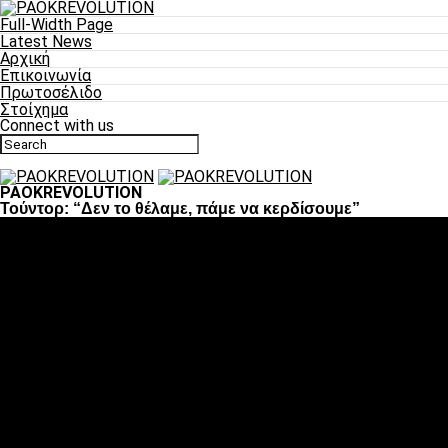
Full-Width Page
Latest News
Αρχική
Επικοινωνία
Πρωτοσέλιδο
Στοίχημα
Connect with us
PAOKREVOLUTION
Τούντορ: “Δεν το θέλαμε, πάμε να κερδίσουμε”
Ποδόσφαιρο
«Πλέον έχουμε αλλάξει σαν ομάδα, παίξαμε σαν ένα»
«Το πιο σημαντικό είναι η αυτοπεποίθηση των
ποδοσφαιριστών»
«Πάμε να διεκδικήσουμε την οκτάδα»
«Είναι απόλαυση να παίζεις για τον κόσμο του ΠΑΟΚ»
«Θα τα δώσουμε όλα κόντρα στη Λιόν για την οκτάδα»
Μπάσκετ