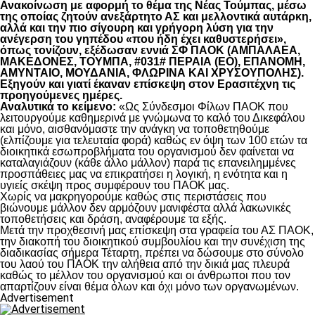
Ανακοίνωση με αφορμή το θέμα της Νέας Τούμπας, μέσω
της οποίας ζητούν ανεξάρτητο ΑΣ και μελλοντικά αυτάρκη,
αλλά και την πιο σίγουρη και γρήγορη λύση για την
ανέγερση του γηπέδου «που ήδη έχει καθυστερήσει»,
όπως τονίζουν, εξέδωσαν εννιά ΣΦ ΠΑΟΚ (ΑΜΠΑΛΑΕΑ,
ΜΑΚΕΔΟΝΕΣ, ΤΟΥΜΠΑ, #031# ΠΕΡΑΙΑ (ΕΟ), ΕΠΑΝΟΜΗ,
ΑΜΥΝΤΑΙΟ, ΜΟΥΔΑΝΙΑ, ΦΛΩΡΙΝΑ ΚΑΙ ΧΡΥΣΟΥΠΟΛΗΣ).
Εξηγούν και γιατί έκαναν επίσκεψη στον Ερασιτέχνη τις
προηγούμενες ημέρες.
Αναλυτικά το κείμενο:
«Ως Σύνδεσμοι Φίλων ΠΑΟΚ που
λειτουργούμε καθημερινά με γνώμωνα το καλό του Δικεφάλου
και μόνο, αισθανόμαστε την ανάγκη να τοποθετηθούμε
(ελπίζουμε για τελευταία φορά) καθώς εν όψη των 100 ετών τα
διοικητικά εσωπροβλήματα του οργανισμού δεν φαίνεται να
καταλαγιάζουν (κάθε άλλο μάλλον) παρά τις επανειλημμένες
προσπάθειες μας να επικρατήσει η λογική, η ενότητα και η
υγιείς σκέψη προς συμφέρουν του ΠΑΟΚ μας.
Χωρίς να μακρηγορούμε καθώς στις περιστάσεις που
βιώνουμε μάλλον δεν αρμόζουν μανιφέστα αλλά λακωνικές
τοποθετήσεις και δράση, αναφέρουμε τα εξής.
Μετά την προχθεσινή μας επίσκεψη στα γραφεία του ΑΣ ΠΑΟΚ,
την διακοπή του διοικητικού συμβουλίου και την συνέχιση της
διαδικασίας σήμερα Τέταρτη, πρέπει να δώσουμε στο σύνολο
του λαού του ΠΑΟΚ την αλήθεια από την δικιά μας πλευρά
καθώς το μέλλον του οργανισμού και οι άνθρωποι που τον
απαρτίζουν είναι θέμα όλων και όχι μόνο των οργανωμένων.
Advertisement