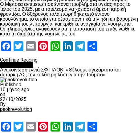
Ο Μιρτσέα αντιμετώπισε έντονα προβλήματα υγείας προς το
τέλος του 2025, με αποτέλεσμα να χρειαστεί άμεση ιατρική
φροντίδα. Ο 80χρονος ταλαιπωρήθηκε από έντονο
κρυολόγημα, το οποίο επηρέασε αρνητικά την ήδη επιβαρυμένη
καρδιακή του λειτουργία, και κρίθηκε αναγκαία να νοσηλευτεί.
Οι πληροφορίες αναφέρουν ότι η κατάστασή του επιδεινώθηκε
κατά τη διάρκεια της νοσηλείας του.
Facebook
Twitter
Email
Pinterest
WhatsApp
LinkedIn
Telegram
Μοιραστ
Continue Reading
Επικαιρότητα
Ανακοίνωση εννιά ΣΦ ΠΑΟΚ: «Θέλουμε ανεξάρτητο και
αυτάρκη ΑΣ, την καλύτερη λύση για την Τούμπα»
Published
10 μήνες ago
on
22/10/2025
By
paokrevolution
Facebook
Twitter
Email
Pinterest
WhatsApp
LinkedIn
Telegram
Μοιραστ