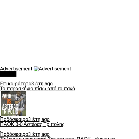
Advertisement
Τάσεις
Επικαιρότητα
3 έτη ago
Το παρασκήνιο πίσω από το πανό
Ποδόσφαιρο
3 έτη ago
ΠΑΟΚ 3-0 Αστέρας Τρίπολης
Ποδόσφαιρο
3 έτη ago