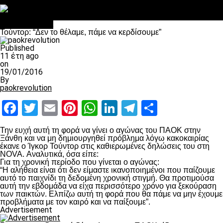
Στο OPEN τα προκριματικά, στη NOVA τα του πρωταθλήματος
Σαν σήμερα: Οταν “έφυγε” ο Λόραντ
Επικαιρότητα
Τούντορ: “Δεν το θέλαμε, πάμε να κερδίσουμε”
Published
11 έτη ago
on
19/01/2016
By
paokrevolution
Facebook
Twitter
Email
Pinterest
WhatsApp
LinkedIn
Telegram
Μοιραστ
Την ευχή αυτή τη φορά να γίνει ο αγώνας του ΠΑΟΚ στην
Ξάνθη και να μη δημιουργηθεί πρόβλημα λόγω κακοκαιρίας
έκανε ο Ίγκορ Τούντορ στις καθιερωμένες δηλώσεις του στη
NOVA. Αναλυτικά, όσα είπε:
Για τη χρονική περίοδο που γίνεται ο αγώνας:
“Η αλήθεια είναι ότι δεν είμαστε ικανοποιημένοι που παίζουμε
αυτό το παιχνίδι τη δεδομένη χρονική στιγμή. Θα προτιμούσα
αυτή την εβδομάδα να είχα περισσότερο χρόνο για ξεκούραση
των παικτών. Ελπίζω αυτή τη φορά που θα πάμε να μην έχουμε
προβλήματα με τον καιρό και να παίξουμε”.
Advertisement