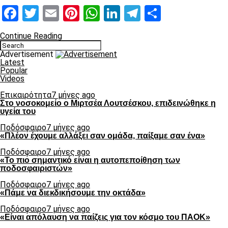
Facebook
Twitter
Email
Pinterest
WhatsApp
LinkedIn
Telegram
Μοιραστ
Continue Reading
Advertisement
Latest
Popular
Videos
Επικαιρότητα
7 μήνες ago
Στο νοσοκομείο ο Μιρτσέα Λουτσέσκου, επιδεινώθηκε η
υγεία του
Ποδόσφαιρο
7 μήνες ago
«Πλέον έχουμε αλλάξει σαν ομάδα, παίξαμε σαν ένα»
Ποδόσφαιρο
7 μήνες ago
«Το πιο σημαντικό είναι η αυτοπεποίθηση των
ποδοσφαιριστών»
Ποδόσφαιρο
7 μήνες ago
«Πάμε να διεκδικήσουμε την οκτάδα»
Ποδόσφαιρο
7 μήνες ago
«Είναι απόλαυση να παίζεις για τον κόσμο του ΠΑΟΚ»