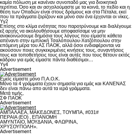
καμία πόλωση με κανέναν συνοπαδό μας για διοικητικά
τερτίπια. Όσο και αν ασχολούμαστε με τα κοινά, το πεδίο και η
θέση των Οπαδών είναι στους δρόμους και στα Πέταλα, εκεί
που τα πράγματα ζορίζουν και μόνο σαν ένα έρχονται οι νίκες.
Υγ2
Επίσης στο κλίμα ενότητας που παροτρύνουμε και διαλέγουμε
εξ αρχής να ακολουθήσουμε αποφασίσαμε να μην
ανακοινώσουμε δημόσια τους λόγους που είμαστε κάθετα
απέναντι στην εμπλοκή Τσαλόπουλου-Χατζόπουλου στην
επόμενη μέρα του ΑΣ ΠΑΟΚ, αλλά όσοι ενδιαφέρονται να
ακούσουν ποιες συγκεκριμένες κινήσεις τους, συναντήσεις
τους και τοποθετήσεις τους είναι αυτές που τους θέτουν εκτός
κάδρου για εμάς είμαστε πάντα διαθέσιμοι…
Υγ4
Advertisement
Εμείς είμαστε μόνο Π.Α.Ο.Κ.
Μόνο τα 4 γράμματα έχουν σημασία για εμάς και ΚΑΝΕΝΑΣ
δεν είναι πάνω απο αυτά τα ιερά γράμματα.
Μετά τιμής,
ΣΦ ΠΑΟΚ
Advertisement
ΑΜΠΑΛΑΕΑ, ΜΑΚΕΔΟΝΕΣ, ΤΟΥΜΠΑ, #031#
ΠΕΡΑΙΑ (ΕΟ) , ΕΠΑΝΟΜΗ
ΑΜΥΝΤΑΙΟ, ΜΟΥΔΑΝΙΑ, ΦΛΩΡΙΝΑ,
ΧΡΥΣΟΥΠΟΛΗ».
Advertisement