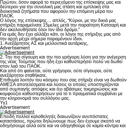
Πρώτον, όσον αφορά το περιεχόμενο της επίσκεψης μας και
δεύτερον για την συνολική μας στάση και εμπλοκή στα
διοικητικά ζητήματα που αφορούν την επόμενη μέρα του
ΠΑΟΚ.
Ο λόγος της επίσκεψης… απλός, “Κύριοι, με την δικιά μας
στήριξη παραμείνατε 15μελες μετά την παραίτηση Κατσαρή και
δεν ακολουθήσατε όλοι τον ίδιο δρόμο.”
Για εμάς δεν έχει αλλάξει κάτι, οι λόγοι της στήριξης μας από
την αρχή μέχρι σήμερα παραμένουν ίδιοι.
1. Ανεξάρτητος ΑΣ και μελλοντικά αυτάρκης,
Advertisement
2. Την πιο σίγουρη και την πιο γρήγορη λύση για την ανέγερση
της νέας Τούμπας που ήδη έχει καθυστερήσει πολύ να δωθεί
στον λαό του ΠΑΟΚ.
Και από ότι φαίνεται, ούτε γρήγοροι, ούτε σίγουροι, ούτε
ανεξάρτητοι σταθήκατε.
Επιθυμία λοιπόν του κόσμου που σας στήριξε είναι να δωθούν
ΑΜΕΣΑ αποτελέσματα και λύσεις οι οποίες υποστηρίζονται
από συμπαγής απόψεις και όχι αβάσιμες τεκμηριώσεις και
κομφούζιο καθυστερήσεων για το τι πραγματικά συμβαίνει με
την κληρονομιά του συλλόγου μας.
Υγ1
Advertisement
Επειδή πολλοί καλοθελητές διαιωνίζουν ανυπόστατες
καταστάσεις, πρώτοι δηλώνουμε πως δεν έχουμε σκοπό να
οδηγήσουμε αλλά ούτε και να οδηγηθούμε σε καμία κόντρα και