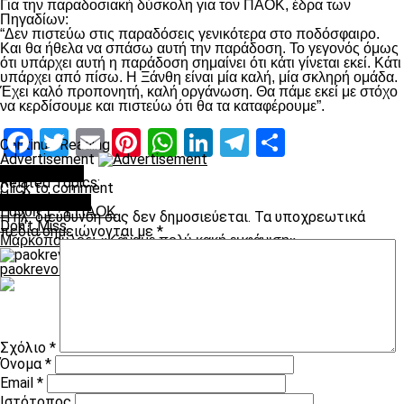
Για την παραδοσιακή δύσκολη για τον ΠΑΟΚ, έδρα των
Πηγαδίων:
“Δεν πιστεύω στις παραδόσεις γενικότερα στο ποδόσφαιρο.
Και θα ήθελα να σπάσω αυτή την παράδοση. Το γεγονός όμως
ότι υπάρχει αυτή η παράδοση σημαίνει ότι κάτι γίνεται εκεί. Κάτι
υπάρχει από πίσω. Η Ξάνθη είναι μία καλή, μία σκληρή ομάδα.
Έχει καλό προπονητή, καλή οργάνωση. Θα πάμε εκεί με στόχο
να κερδίσουμε και πιστεύω ότι θα τα καταφέρουμε”.
Facebook
Twitter
Email
Pinterest
WhatsApp
LinkedIn
Telegram
Μοιραστ
Continue Reading
Advertisement
You may like
Related Topics:
Click to comment
Up Next
Leave a Reply
Ξάνθη 1 : 1 ΠΑΟΚ
Η ηλ. διεύθυνση σας δεν δημοσιεύεται.
Τα υποχρεωτικά
Don't Miss
πεδία σημειώνονται με
*
Μαρκόπουλος: «Κάναμε πολύ κακή εμφάνιση»
paokrevolution
Σχόλιο
*
Όνομα
*
Email
*
Ιστότοπος