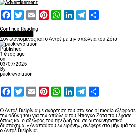
Facebook
Twitter
Email
Pinterest
WhatsApp
LinkedIn
Telegram
Μοιραστ
Continue Reading
Επικαιρότητα
Συγκλονισμένος και ο Αντρέ με την απώλεια του Ζότα
Published
1 έτος ago
on
03/07/2025
By
paokrevolution
Facebook
Twitter
Email
Pinterest
WhatsApp
LinkedIn
Telegram
Μοιραστ
Ο Αντρέ Βιεϊρίνια με ανάρτηση του στα social media εξέφρασε
την οδύνη του για την απώλεια του Ντιόγκο Ζότα που έχασε
όπως και ο αδελφός του την ζωή του σε αυτοκινητιστικό
δυστύχημα. «Αναπαύσου εν ειρήνη», ανέφερε στο μήνυμά του
ο Αντρέ Βιεϊρίνια.