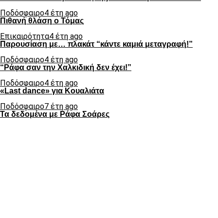
Ποδόσφαιρο
4 έτη ago
Πιθανή θλάση ο Τόμας
Επικαιρότητα
4 έτη ago
Παρουσίαση με… πλακάτ “κάντε καμιά μεταγραφή!”
Ποδόσφαιρο
4 έτη ago
“Ράφα σαν την Χαλκιδική δεν έχει!”
Ποδόσφαιρο
4 έτη ago
«Last dance» για Κουαλιάτα
Ποδόσφαιρο
7 έτη ago
Τα δεδομένα με Ράφα Σοάρες