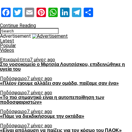
Facebook
Twitter
Email
Pinterest
WhatsApp
LinkedIn
Telegram
Μοιραστ
Continue Reading
Advertisement
Latest
Popular
Videos
Επικαιρότητα
7 μήνες ago
Στο νοσοκομείο ο Μιρτσέα Λουτσέσκου, επιδεινώθηκε η
υγεία του
Ποδόσφαιρο
7 μήνες ago
«Πλέον έχουμε αλλάξει σαν ομάδα, παίξαμε σαν ένα»
Ποδόσφαιρο
7 μήνες ago
«Το πιο σημαντικό είναι η αυτοπεποίθηση των
ποδοσφαιριστών»
Ποδόσφαιρο
7 μήνες ago
«Πάμε να διεκδικήσουμε την οκτάδα»
Ποδόσφαιρο
7 μήνες ago
«Είναι απόλαυση να παίζεις για τον κόσμο του ΠΑΟΚ»