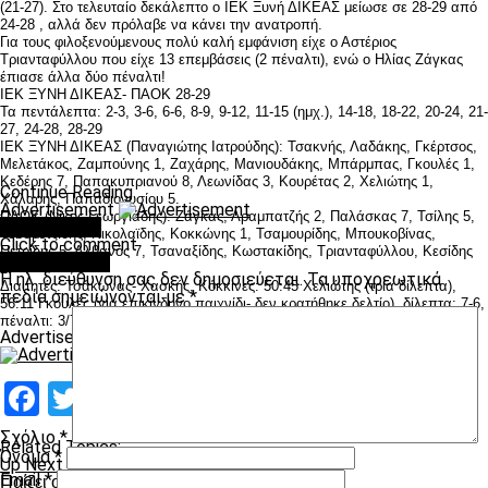
(21-27). Στο τελευταίο δεκάλεπτο ο ΙΕΚ Ξυνή ΔΙΚΕΑΣ μείωσε σε 28-29 από
24-28 , αλλά δεν πρόλαβε να κάνει την ανατροπή.
Για τους φιλοξενούμενους πολύ καλή εμφάνιση είχε ο Αστέριος
Τριανταφύλλου που είχε 13 επεμβάσεις (2 πέναλτι), ενώ ο Ηλίας Ζάγκας
έπιασε άλλα δύο πέναλτι!
ΙΕΚ ΞΥΝΗ ΔΙΚΕΑΣ- ΠΑΟΚ 28-29
Τα πεντάλεπτα: 2-3, 3-6, 6-6, 8-9, 9-12, 11-15 (ημχ.), 14-18, 18-22, 20-24, 21-
27, 24-28, 28-29
ΙΕΚ ΞΥΝΗ ΔΙΚΕΑΣ (Παναγιώτης Ιατρούδης): Τσακνής, Λαδάκης, Γκέρτσος,
Μελετάκος, Ζαμπούνης 1, Ζαχάρης, Μανιουδάκης, Μπάρμπας, Γκουλές 1,
Κεδέρης 7, Παπακυπριανού 8, Λεωνίδας 3, Κουρέτας 2, Χελιώτης 1,
Continue Reading
Χάλαρης, Παπαδιονυσίου 5.
Advertisement
ΠΑΟΚ (Νίκος Γεωργιάδης): Ζάγκας, Αραμπατζής 2, Παλάσκας 7, Τσίλης 5,
You may like
Τσεσμετζίδης, Νικολαϊδης, Κοκκώνης 1, Τσαμουρίδης, Μπουκοβίνας,
Click to comment
Πετρίδης 5, Αλβανός 7, Τσαναξίδης, Κωστακίδης, Τριανταφύλλου, Κεσίδης
Leave a Reply
2.
Η ηλ. διεύθυνση σας δεν δημοσιεύεται.
Τα υποχρεωτικά
Διαιτητές: Τσάκωνας- Χασκής, Κόκκινες: 50:45 Χελιώτης (τρία δίλεπτα),
πεδία σημειώνονται με
*
56:11 Γκουλές (για επικίνδυνο παιχνίδι- δεν κρατήθηκε δελτίο), δίλεπτα: 7-6,
πέναλτι: 3/7-1/1.
Advertisement
Facebook
Twitter
Email
Pinterest
WhatsApp
LinkedIn
Telegram
Μοιραστ
Σχόλιο
*
Related Topics:
Όνομα
*
Up Next
Email
*
Παίζει ο Κλάους παρά τα άσχημα νέα