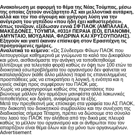
Ανακοίνωση με αφορμή το θέμα της Νέας Τούμπας, μέσω
της οποίας ζητούν ανεξάρτητο ΑΣ και μελλοντικά αυτάρκη,
αλλά και την πιο σίγουρη και γρήγορη λύση για την
ανέγερση του γηπέδου «που ήδη έχει καθυστερήσει»,
όπως τονίζουν, εξέδωσαν εννιά ΣΦ ΠΑΟΚ (ΑΜΠΑΛΑΕΑ,
ΜΑΚΕΔΟΝΕΣ, ΤΟΥΜΠΑ, #031# ΠΕΡΑΙΑ (ΕΟ), ΕΠΑΝΟΜΗ,
ΑΜΥΝΤΑΙΟ, ΜΟΥΔΑΝΙΑ, ΦΛΩΡΙΝΑ ΚΑΙ ΧΡΥΣΟΥΠΟΛΗΣ).
Εξηγούν και γιατί έκαναν επίσκεψη στον Ερασιτέχνη τις
προηγούμενες ημέρες.
Αναλυτικά το κείμενο:
«Ως Σύνδεσμοι Φίλων ΠΑΟΚ που
λειτουργούμε καθημερινά με γνώμωνα το καλό του Δικεφάλου
και μόνο, αισθανόμαστε την ανάγκη να τοποθετηθούμε
(ελπίζουμε για τελευταία φορά) καθώς εν όψη των 100 ετών τα
διοικητικά εσωπροβλήματα του οργανισμού δεν φαίνεται να
καταλαγιάζουν (κάθε άλλο μάλλον) παρά τις επανειλημμένες
προσπάθειες μας να επικρατήσει η λογική, η ενότητα και η
υγιείς σκέψη προς συμφέρουν του ΠΑΟΚ μας.
Χωρίς να μακρηγορούμε καθώς στις περιστάσεις που
βιώνουμε μάλλον δεν αρμόζουν μανιφέστα αλλά λακωνικές
τοποθετήσεις και δράση, αναφέρουμε τα εξής.
Μετά την προχθεσινή μας επίσκεψη στα γραφεία του ΑΣ ΠΑΟΚ,
την διακοπή του διοικητικού συμβουλίου και την συνέχιση της
διαδικασίας σήμερα Τέταρτη, πρέπει να δώσουμε στο σύνολο
του λαού του ΠΑΟΚ την αλήθεια από την δικιά μας πλευρά
καθώς το μέλλον του οργανισμού και οι άνθρωποι που τον
απαρτίζουν είναι θέμα όλων και όχι μόνο των οργανωμένων.
Advertisement