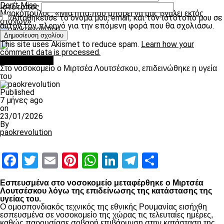
Don't Miss
Ιστότοπος
Μαρκόπουλος: «Μία ήττα που μπορεί να μας βγάλει εκτός
Αποθήκευσε το όνομά μου, email, και τον ιστότοπο μου σε
στόχων»
αυτόν τον πλοηγό για την επόμενη φορά που θα σχολιάσω.
paokrevolution
This site uses Akismet to reduce spam.
Learn how your
comment data is processed.
Επικαιρότητα
Στο νοσοκομείο ο Μιρτσέα Λουτσέσκου, επιδεινώθηκε η υγεία
του
Published
7 μήνες ago
on
23/01/2026
By
paokrevolution
Facebook
Twitter
Email
Pinterest
WhatsApp
LinkedIn
Telegram
Μοιραστ
Εσπευσμένα στο νοσοκομείο μεταφέρθηκε ο Μιρτσέα
Λουτσέσκου λόγω της επιδείνωσης της κατάστασης της
υγείας του.
Ο ομοσπονδιακός τεχνικός της εθνικής Ρουμανίας εισήχθη
εσπευσμένα σε νοσοκομείο της χώρας τις τελευταίες ημέρες,
καθώς παρουσίασε σοβαρή επιβάρυνση στην κατάσταση της