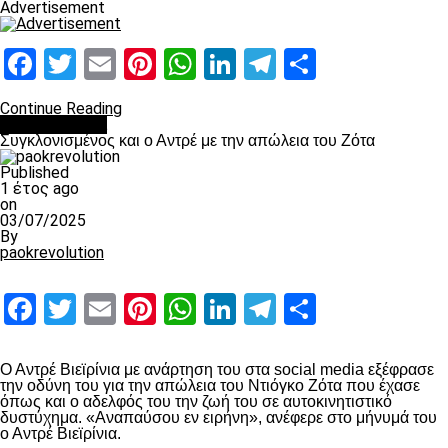
Advertisement
Facebook
Twitter
Email
Pinterest
WhatsApp
LinkedIn
Telegram
Μοιραστ
Continue Reading
Επικαιρότητα
Συγκλονισμένος και ο Αντρέ με την απώλεια του Ζότα
Published
1 έτος ago
on
03/07/2025
By
paokrevolution
Facebook
Twitter
Email
Pinterest
WhatsApp
LinkedIn
Telegram
Μοιραστ
Ο Αντρέ Βιεϊρίνια με ανάρτηση του στα social media εξέφρασε
την οδύνη του για την απώλεια του Ντιόγκο Ζότα που έχασε
όπως και ο αδελφός του την ζωή του σε αυτοκινητιστικό
δυστύχημα. «Αναπαύσου εν ειρήνη», ανέφερε στο μήνυμά του
ο Αντρέ Βιεϊρίνια.