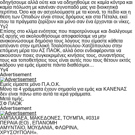
οδηγήσουμε αλλά ούτε και να οδηγηθούμε σε καμία κόντρα και
καμία πόλωση με κανέναν συνοπαδό μας για διοικητικά
τερτίπια. Όσο και αν ασχολούμαστε με τα κοινά, το πεδίο και η
θέση των Οπαδών είναι στους δρόμους και στα Πέταλα, εκεί
που τα πράγματα ζορίζουν και μόνο σαν ένα έρχονται οι νίκες.
Υγ2
Επίσης στο κλίμα ενότητας που παροτρύνουμε και διαλέγουμε
εξ αρχής να ακολουθήσουμε αποφασίσαμε να μην
ανακοινώσουμε δημόσια τους λόγους που είμαστε κάθετα
απέναντι στην εμπλοκή Τσαλόπουλου-Χατζόπουλου στην
επόμενη μέρα του ΑΣ ΠΑΟΚ, αλλά όσοι ενδιαφέρονται να
ακούσουν ποιες συγκεκριμένες κινήσεις τους, συναντήσεις
τους και τοποθετήσεις τους είναι αυτές που τους θέτουν εκτός
κάδρου για εμάς είμαστε πάντα διαθέσιμοι…
Υγ4
Advertisement
Εμείς είμαστε μόνο Π.Α.Ο.Κ.
Μόνο τα 4 γράμματα έχουν σημασία για εμάς και ΚΑΝΕΝΑΣ
δεν είναι πάνω απο αυτά τα ιερά γράμματα.
Μετά τιμής,
ΣΦ ΠΑΟΚ
Advertisement
ΑΜΠΑΛΑΕΑ, ΜΑΚΕΔΟΝΕΣ, ΤΟΥΜΠΑ, #031#
ΠΕΡΑΙΑ (ΕΟ) , ΕΠΑΝΟΜΗ
ΑΜΥΝΤΑΙΟ, ΜΟΥΔΑΝΙΑ, ΦΛΩΡΙΝΑ,
ΧΡΥΣΟΥΠΟΛΗ».