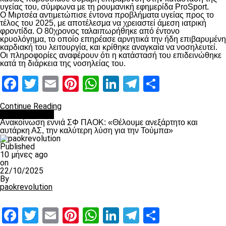
υγείας του, σύμφωνα με τη ρουμανική εφημερίδα ProSport.
Ο Μιρτσέα αντιμετώπισε έντονα προβλήματα υγείας προς το
τέλος του 2025, με αποτέλεσμα να χρειαστεί άμεση ιατρική
φροντίδα. Ο 80χρονος ταλαιπωρήθηκε από έντονο
κρυολόγημα, το οποίο επηρέασε αρνητικά την ήδη επιβαρυμένη
καρδιακή του λειτουργία, και κρίθηκε αναγκαία να νοσηλευτεί.
Οι πληροφορίες αναφέρουν ότι η κατάστασή του επιδεινώθηκε
κατά τη διάρκεια της νοσηλείας του.
Facebook
Twitter
Email
Pinterest
WhatsApp
LinkedIn
Telegram
Μοιραστ
Continue Reading
Επικαιρότητα
Ανακοίνωση εννιά ΣΦ ΠΑΟΚ: «Θέλουμε ανεξάρτητο και
αυτάρκη ΑΣ, την καλύτερη λύση για την Τούμπα»
Published
10 μήνες ago
on
22/10/2025
By
paokrevolution
Facebook
Twitter
Email
Pinterest
WhatsApp
LinkedIn
Telegram
Μοιραστ