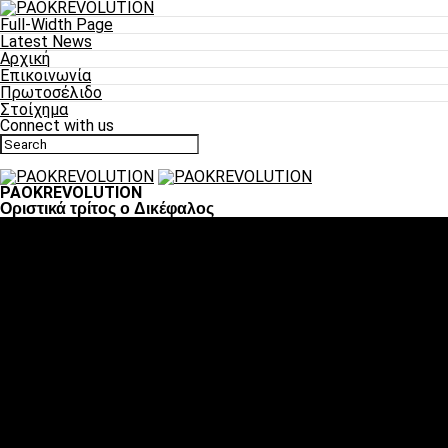
Full-Width Page
Latest News
Αρχική
Επικοινωνία
Πρωτοσέλιδο
Στοίχημα
Connect with us
PAOKREVOLUTION
Οριστικά τρίτος o Δικέφαλος
Ποδόσφαιρο
«Πλέον έχουμε αλλάξει σαν ομάδα, παίξαμε σαν ένα»
«Το πιο σημαντικό είναι η αυτοπεποίθηση των
ποδοσφαιριστών»
«Πάμε να διεκδικήσουμε την οκτάδα»
«Είναι απόλαυση να παίζεις για τον κόσμο του ΠΑΟΚ»
«Θα τα δώσουμε όλα κόντρα στη Λιόν για την οκτάδα»
Μπάσκετ