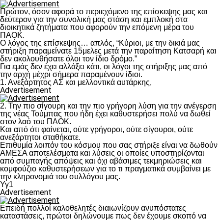
Πρώτον, όσον αφορά το περιεχόμενο της επίσκεψης μας και
δεύτερον για την συνολική μας στάση και εμπλοκή στα
διοικητικά ζητήματα που αφορούν την επόμενη μέρα του
ΠΑΟΚ.
Ο λόγος της επίσκεψης… απλός, “Κύριοι, με την δικιά μας
στήριξη παραμείνατε 15μελες μετά την παραίτηση Κατσαρή και
δεν ακολουθήσατε όλοι τον ίδιο δρόμο.”
Για εμάς δεν έχει αλλάξει κάτι, οι λόγοι της στήριξης μας από
την αρχή μέχρι σήμερα παραμένουν ίδιοι.
1. Ανεξάρτητος ΑΣ και μελλοντικά αυτάρκης,
Advertisement
2. Την πιο σίγουρη και την πιο γρήγορη λύση για την ανέγερση
της νέας Τούμπας που ήδη έχει καθυστερήσει πολύ να δωθεί
στον λαό του ΠΑΟΚ.
Και από ότι φαίνεται, ούτε γρήγοροι, ούτε σίγουροι, ούτε
ανεξάρτητοι σταθήκατε.
Επιθυμία λοιπόν του κόσμου που σας στήριξε είναι να δωθούν
ΑΜΕΣΑ αποτελέσματα και λύσεις οι οποίες υποστηρίζονται
από συμπαγής απόψεις και όχι αβάσιμες τεκμηριώσεις και
κομφούζιο καθυστερήσεων για το τι πραγματικά συμβαίνει με
την κληρονομιά του συλλόγου μας.
Υγ1
Advertisement
Επειδή πολλοί καλοθελητές διαιωνίζουν ανυπόστατες
καταστάσεις, πρώτοι δηλώνουμε πως δεν έχουμε σκοπό να