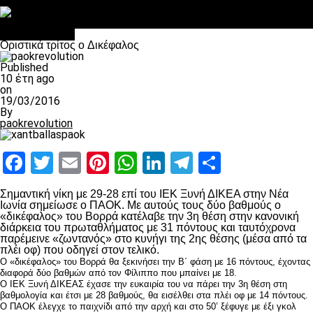
Στο OPEN τα προκριματικά, στη NOVA τα του πρωταθλήματος
Σαν σήμερα: Οταν “έφυγε” ο Λόραντ
Επικαιρότητα
Οριστικά τρίτος o Δικέφαλος
Published
10 έτη ago
on
19/03/2016
By
paokrevolution
Facebook
Twitter
Email
Pinterest
WhatsApp
LinkedIn
Telegram
Μοιραστ
Σημαντική νίκη με 29-28 επί του ΙΕΚ Ξυνή ΔΙΚΕΑ στην Νέα
Ιωνία σημείωσε ο ΠΑΟΚ. Με αυτούς τους δύο βαθμούς ο
«δικέφαλος» του Βορρά κατέλαβε την 3η θέση στην κανονική
διάρκεια του πρωταθλήματος με 31 πόντους και ταυτόχρονα
παρέμεινε «ζωντανός» στο κυνήγι της 2ης θέσης (μέσα από τα
πλέι οφ) που οδηγεί στον τελικό.
Ο «δικέφαλος» του Βορρά θα ξεκινήσει την Β΄ φάση με 16 πόντους, έχοντας
διαφορά δύο βαθμών από τον Φίλιππο που μπαίνει με 18.
Ο ΙΕΚ Ξυνή ΔΙΚΕΑΣ έχασε την ευκαιρία του να πάρει την 3η θέση στη
βαθμολογία και έτσι με 28 βαθμούς, θα εισέλθει στα πλέι οφ με 14 πόντους.
Ο ΠΑΟΚ έλεγχε το παιχνίδι από την αρχή και στο 50’ ξέφυγε με έξι γκολ