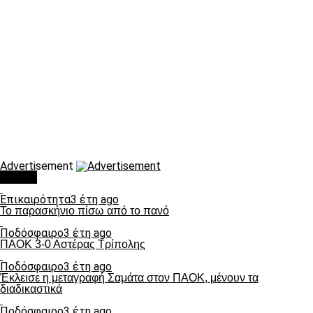
Advertisement
Τάσεις
Επικαιρότητα
3 έτη ago
Το παρασκήνιο πίσω από το πανό
Ποδόσφαιρο
3 έτη ago
ΠΑΟΚ 3-0 Αστέρας Τρίπολης
Ποδόσφαιρο
3 έτη ago
Έκλεισε η μεταγραφή Σαμάτα στον ΠΑΟΚ, μένουν τα
διαδικαστικά
Ποδόσφαιρο
3 έτη ago