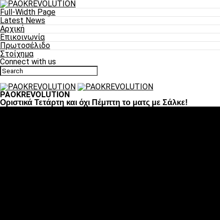
Full-Width Page
Latest News
Αρχική
Επικοινωνία
Πρωτοσέλιδο
Στοίχημα
Connect with us
PAOKREVOLUTION
Οριστικά Τετάρτη και όχι Πέμπτη το ματς με Σάλκε!
Ποδόσφαιρο
«Πλέον έχουμε αλλάξει σαν ομάδα, παίξαμε σαν ένα»
«Το πιο σημαντικό είναι η αυτοπεποίθηση των
ποδοσφαιριστών»
«Πάμε να διεκδικήσουμε την οκτάδα»
«Είναι απόλαυση να παίζεις για τον κόσμο του ΠΑΟΚ»
«Θα τα δώσουμε όλα κόντρα στη Λιόν για την οκτάδα»
Μπάσκετ