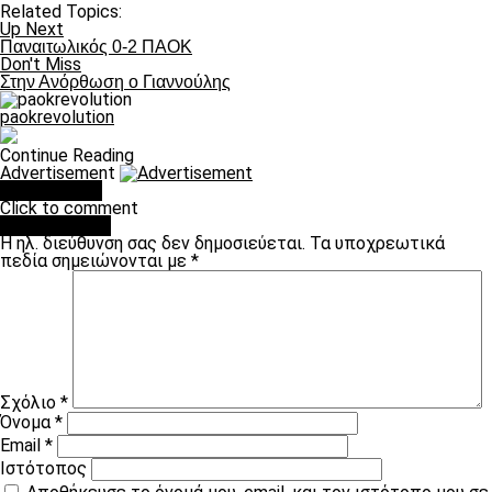
Related Topics:
Up Next
Παναιτωλικός 0-2 ΠΑΟΚ
Don't Miss
Στην Ανόρθωση ο Γιαννούλης
paokrevolution
Continue Reading
Advertisement
You may like
Click to comment
Leave a Reply
Η ηλ. διεύθυνση σας δεν δημοσιεύεται.
Τα υποχρεωτικά
πεδία σημειώνονται με
*
Σχόλιο
*
Όνομα
*
Email
*
Ιστότοπος