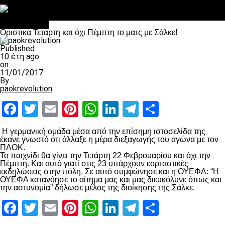
Στο OPEN τα προκριματικά, στη NOVA τα του πρωταθλήματος
Σαν σήμερα: Οταν “έφυγε” ο Λόραντ
Ποδόσφαιρο
Οριστικά Τετάρτη και όχι Πέμπτη το ματς με Σάλκε!
Published
10 έτη ago
on
11/01/2017
By
paokrevolution
Facebook
Twitter
Email
Pinterest
WhatsApp
LinkedIn
Telegram
Μοιραστ
Η γερμανική ομάδα μέσα από την επίσημη ιστοσελίδα της
έκανε γνωστό ότι άλλαξε η μέρα διεξαγωγής του αγώνα με τον
ΠΑΟΚ.
Το παιχνίδι θα γίνει την Τετάρτη 22 Φεβρουαρίου και όχι την
Πέμπτη. Και αυτό γιατί στις 23 υπάρχουν εορταστικές
εκδηλώσεις στην πόλη. Σε αυτό συμφώνησε και η ΟΥΕΦΑ: “Η
ΟΥΕΦΑ κατανόησε το αίτημα μας και μας διευκόλυνε όπως και
την αστυνομία” δήλωσε μέλος της διοίκησης της Σάλκε.
Facebook
Twitter
Email
Pinterest
WhatsApp
LinkedIn
Telegram
Μοιραστ