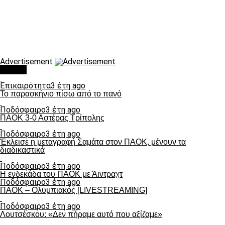
Advertisement
Τάσεις
Επικαιρότητα
3 έτη ago
Το παρασκήνιο πίσω από το πανό
Ποδόσφαιρο
3 έτη ago
ΠΑΟΚ 3-0 Αστέρας Τρίπολης
Ποδόσφαιρο
3 έτη ago
Έκλεισε η μεταγραφή Σαμάτα στον ΠΑΟΚ, μένουν τα
διαδικαστικά
Ποδόσφαιρο
3 έτη ago
Η ενδεκάδα του ΠΑΟΚ με Άιντραχτ
Ποδόσφαιρο
3 έτη ago
ΠΑΟΚ – Ολυμπιακός [LIVESTREAMING]
Ποδόσφαιρο
3 έτη ago
Λουτσέσκου: «Δεν πήραμε αυτό που αξίζαμε»