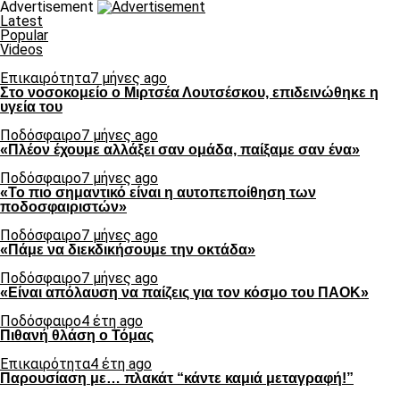
Advertisement
Latest
Popular
Videos
Επικαιρότητα
7 μήνες ago
Στο νοσοκομείο ο Μιρτσέα Λουτσέσκου, επιδεινώθηκε η
υγεία του
Ποδόσφαιρο
7 μήνες ago
«Πλέον έχουμε αλλάξει σαν ομάδα, παίξαμε σαν ένα»
Ποδόσφαιρο
7 μήνες ago
«Το πιο σημαντικό είναι η αυτοπεποίθηση των
ποδοσφαιριστών»
Ποδόσφαιρο
7 μήνες ago
«Πάμε να διεκδικήσουμε την οκτάδα»
Ποδόσφαιρο
7 μήνες ago
«Είναι απόλαυση να παίζεις για τον κόσμο του ΠΑΟΚ»
Ποδόσφαιρο
4 έτη ago
Πιθανή θλάση ο Τόμας
Επικαιρότητα
4 έτη ago
Παρουσίαση με… πλακάτ “κάντε καμιά μεταγραφή!”