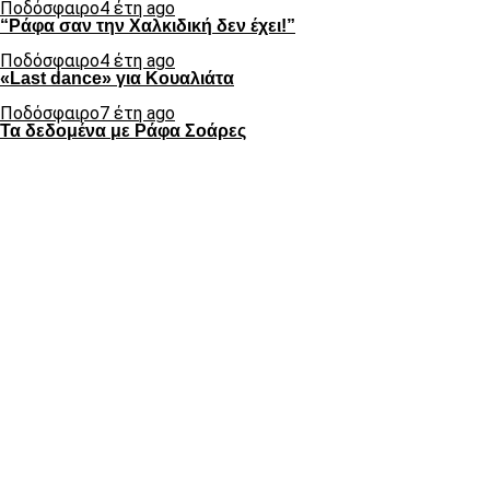
Ποδόσφαιρο
4 έτη ago
“Ράφα σαν την Χαλκιδική δεν έχει!”
Ποδόσφαιρο
4 έτη ago
«Last dance» για Κουαλιάτα
Ποδόσφαιρο
7 έτη ago
Τα δεδομένα με Ράφα Σοάρες