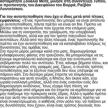
ασταμάτητο Σουαλιό Μεϊτέ, μίλησε στη συνέντευξη Τύπου,
ο προπονητής του Δικεφάλου του Βορρά, Ραζβάν
Λουτσέσκου.
Για την αυτοπεποίθηση που έχει ο ίδιος μετά από τέτοιες
εμφανίσεις
: «Ένας προπονητής δεν μπορεί να είναι απόλυτα
με αυτοπεποίθηση, πάντα πρέπει να είναι on fire. Πρέπει να
βλέπει πάντα τον κίνδυνο που έρχεται στο επόμενο ματς.
Μιλάω για τη νοοτροπία, την χαλάρωση, την υπερβολική
αυτοπεποίθηση, αλλά και για τον τρόπο παιχνιδιού των
αντιπάλων. Αλλά από την άλλη πλευρά, ένας προπονητής θα
πρέπει να έχει αυτοπεποίθηση και να καταλαβαίνει πλήρως τις
δυνατότητες της ομάδας του.
Στο πρώτο μέρος μείναμε καλά στο ματς, δημιουργήσαμε
ενδιαφέρουσες φάσεις στο τρανζίσιον, θα μπορούσαμε να τις
έχουμε εκμεταλλευτεί καλύτερα και είχα την εντύπωση ότι
σεβόμασταν πολύ τον αντίπαλο. Έτσι, κάναμε βήματα πίσω, και
έπαιρναν μπάλες στις γραμμές μας. Όμως, ο σωστός τρόπος
τοποθέτησης και το έξυπνο παιχνίδι δεν τους επέτρεψε να
πάρουν κάτι. Στο δεύτερο μέρος έπρεπε να τολμήσουμε
παραπάνω και αυτό συνέβη, η Μπέτις δεν έκανε κάτι, είχε
ωραία εναλλαγή μπάλας, αλλά στο ένας εναντίον ενός δεν
δημιούργησε κινδύνους. Ίσως είχαμε λίγη πίεση, να
προκριθούμε από σήμερα και ότι έπρεπε να κερδίσουμε για να
μην παίξουμε την πρόκριση εκτός έδρας. Αλλά η ομάδα πρέπει
να έχει αυτή την αυτοπεποίθηση, όλοι οι παίκτες πρέπει να
είναι συγκεντρωμένοι, ο καθένας στον ρόλο του, να παίζουν με
τις δυνατότητες που έχουν, είναι ένας τρόπος δουλειάς που