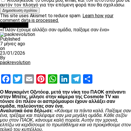
Αποθήκευσε το όνομά μου, email, και τον ιστότοπο μου σε
αυτόν τον πλοηγό για την επόμενη φορά που θα σχολιάσω.
This site uses Akismet to reduce spam.
Learn how your
comment data is processed.
Ποδόσφαιρο
«Πλέον έχουμε αλλάξει σαν ομάδα, παίξαμε σαν ένα»
Published
7 μήνες ago
on
23/01/2026
By
paokrevolution
Facebook
Twitter
Email
Pinterest
WhatsApp
LinkedIn
Telegram
Μοιραστ
Ο Μαγκομέντ Οζντόεφ, μετά την νίκη του ΠΑΟΚ απέναντι
στην Μπέτις, μίλησε στην κάμερα της Cosmote TV και
τόνισε ότι πλέον οι ασπρόμαυροι έχουν αλλάξει σαν
ομάδα, παλεύοντας σαν ένα.
Αναλυτικά όσα δήλωσε
: «
Κάναμε τα πάντα καλά. Παίξαμε σαν
ένα, τρέξαμε και παλέψαμε σαν μια μεγάλη ομάδα. Κάθε σεζόν
μου στον ΠΑΟΚ, κάνουμε καλή πορεία. Αυτήν την χρονιά,
ελπίζω να κερδίσουμε το πρωτάθλημα και να προκριθούμε στον
τελικό του κυπέλλου.