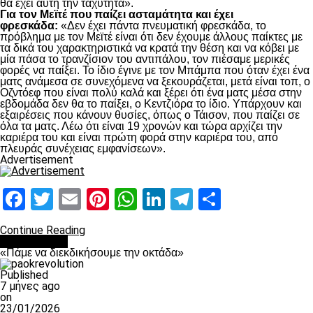
θα έχει αυτή την ταχύτητα».
Για τον Μεϊτέ που παίζει ασταμάτητα και έχει
φρεσκάδα:
«Δεν έχει πάντα πνευματική φρεσκάδα, το
πρόβλημα με τον Μεϊτέ είναι ότι δεν έχουμε άλλους παίκτες με
τα δικά του χαρακτηριστικά να κρατά την θέση και να κόβει με
μία πάσα το τρανζίσιον του αντιπάλου, τον πιέσαμε μερικές
φορές να παίξει. Το ίδιο έγινε με τον Μπάμπα που όταν έχει ένα
ματς ανάμεσα σε συνεχόμενα να ξεκουράζεται, μετά είναι τοπ, ο
Οζντόεφ που είναι πολύ καλά και ξέρει ότι ένα ματς μέσα στην
εβδομάδα δεν θα το παίξει, ο Κεντζιόρα το ίδιο. Υπάρχουν και
εξαιρέσεις που κάνουν θυσίες, όπως ο Τάισον, που παίζει σε
όλα τα ματς. Λέω ότι είναι 19 χρονών και τώρα αρχίζει την
καριέρα του και είναι πρώτη φορά στην καριέρα του, από
πλευράς συνέχειας εμφανίσεων».
Advertisement
Facebook
Twitter
Email
Pinterest
WhatsApp
LinkedIn
Telegram
Μοιραστ
Continue Reading
Ποδόσφαιρο
«Πάμε να διεκδικήσουμε την οκτάδα»
Published
7 μήνες ago
on
23/01/2026