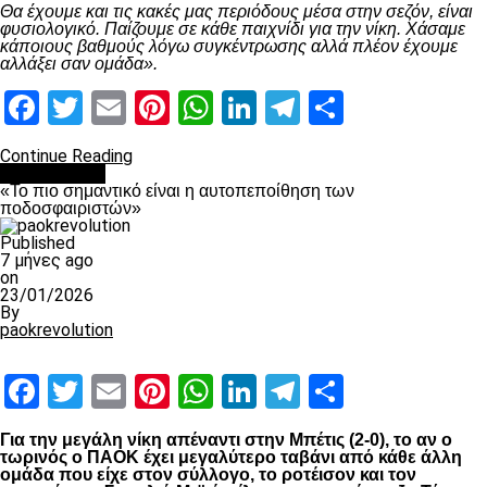
Θα έχουμε και τις κακές μας περιόδους μέσα στην σεζόν, είναι
φυσιολογικό. Παίζουμε σε κάθε παιχνίδι για την νίκη. Χάσαμε
κάποιους βαθμούς λόγω συγκέντρωσης αλλά πλέον έχουμε
αλλάξει σαν ομάδα».
Facebook
Twitter
Email
Pinterest
WhatsApp
LinkedIn
Telegram
Μοιραστ
Continue Reading
Ποδόσφαιρο
«Το πιο σημαντικό είναι η αυτοπεποίθηση των
ποδοσφαιριστών»
Published
7 μήνες ago
on
23/01/2026
By
paokrevolution
Facebook
Twitter
Email
Pinterest
WhatsApp
LinkedIn
Telegram
Μοιραστ
Για την μεγάλη νίκη απέναντι στην Μπέτις (2-0), το αν ο
τωρινός ο ΠΑΟΚ έχει μεγαλύτερο ταβάνι από κάθε άλλη
ομάδα που είχε στον σύλλογο, το ροτέισον και τον