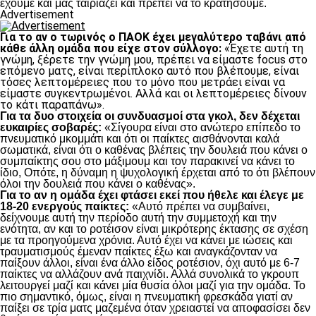
έχουμε και μας ταιριάζει και πρέπει να το κρατήσουμε.
Advertisement
Για το αν ο τωρινός ο ΠΑΟΚ έχει μεγαλύτερο ταβάνι από
κάθε άλλη ομάδα που είχε στον σύλλογο:
«Έχετε αυτή τη
γνώμη, ξέρετε την γνώμη μου, πρέπει να είμαστε focus στο
επόμενο ματς, είναι περίπλοκο αυτό που βλέπουμε, είναι
τόσες λεπτομέρειες που το μόνο που μετράει είναι να
είμαστε συγκεντρωμένοι. Αλλά και οι λεπτομέρειες δίνουν
το κάτι παραπάνω».
Για τα δυο στοιχεία οι συνδυασμοί στα γκολ, δεν δέχεται
ευκαιρίες σοβαρές:
«Σίγουρα είναι στο ανώτερο επίπεδο το
πνευματικό μκομμάτι και ότι οι παίκτες αισθάνονται καλά
σωματικά, είναι ότι ο καθένας βλέπεις την δουλειά που κάνει ο
συμπαίκτης σου στο μάξιμουμ και τον παρακινεί να κάνει το
ίδιο, Οπότε, η δύναμη η ψυχολογική έρχεται από το ότι βλέπουν
όλοι την δουλειά που κάνει ο καθένας».
Για το αν η ομάδα έχει φτάσει εκεί που ήθελε και έλεγε με
18-20 ενεργούς παίκτες:
«Αυτό πρέπει να συμβαίνει,
δείχνουμε αυτή την περίοδο αυτή την συμμετοχή και την
ενότητα, αν και το ροτέισον είναι μικρότερης έκτασης σε σχέση
με τα προηγούμενα χρόνια. Αυτό έχει να κάνει με ιώσεις και
τραυματισμούς έμεναν παίκτες έξω και αναγκάζονταν να
παίξουν άλλοι, είναι ένα άλλο είδος ροτέσιον, όχι αυτό με 6-7
παίκτες να αλλάζουν ανά παιχνίδι. Αλλά συνολικά το γκρουπ
λειτουργεί μαζί και κάνει μία θυσία όλοι μαζί για την ομάδα. Το
πιο σημαντικό, όμως, είναι η πνευματική φρεσκάδα γιατί αν
παίξει σε τρία ματς μαζεμένα όταν χρειαστεί να αποφασίσει δεν