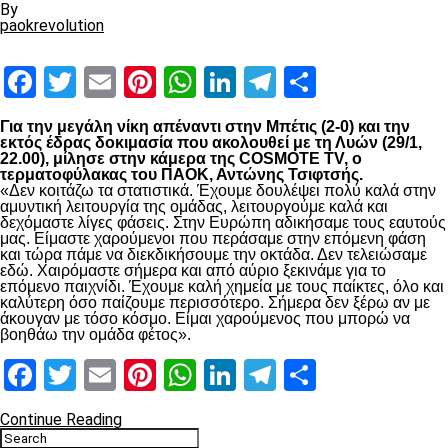
By
paokrevolution
Facebook
Twitter
Email
Pinterest
WhatsApp
LinkedIn
Telegram
Μοιραστ
Για την μεγάλη νίκη απέναντι στην Μπέτις (2-0) και την
εκτός έδρας δοκιμασία που ακολουθεί με τη Λυών (29/1,
22.00), μίλησε στην κάμερα της COSMOTE TV, ο
τερματοφύλακας του ΠΑΟΚ, Αντώνης Τσιφτσής.
«Δεν κοιτάζω τα στατιστικά. Έχουμε δουλέψει πολύ καλά στην
αμυντική λειτουργία της ομάδας, λειτουργούμε καλά και
δεχόμαστε λίγες φάσεις. Στην Ευρώπη αδικήσαμε τους εαυτούς
μας. Είμαστε χαρούμενοι που περάσαμε στην επόμενη φάση
και τώρα πάμε να διεκδικήσουμε την οκτάδα. Δεν τελειώσαμε
εδώ. Χαιρόμαστε σήμερα και από αύριο ξεκινάμε για το
επόμενο παιχνίδι. Έχουμε καλή χημεία με τους παίκτες, όλο και
καλύτερη όσο παίζουμε περισσότερο. Σήμερα δεν ξέρω αν με
άκουγαν με τόσο κόσμο. Είμαι χαρούμενος που μπορώ να
βοηθάω την ομάδα φέτος».
Facebook
Twitter
Email
Pinterest
WhatsApp
LinkedIn
Telegram
Μοιραστ
Continue Reading