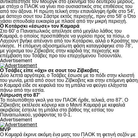
αντικατέστησε τον Μουργκ στο ξεκίνημα του δευτέρου μέρους,
με στόχο ο ΠΑΟΚ να γίνει πιο ουσιαστικός στις επιθέσεις του
από τον άξονα. Η πρώτη τελική στην επανάληψη ήρθε στο 54′,
με άστοχο σουτ του Σάστρε εκτός περιοχής, πριν στο 58′ ο Ότο
χάσει σπουδαία ευκαιρία με πλασέ από την μικρή περιοχή.
Ο Κοτάρσκι «έσωσε» τον Καμαρά
Στο 60’ ο Παναιτωλικός απείλησε από μεγάλο λάθος του
Καμαρά, ο οποίος προσπάθησε να γυρίσει προς τα πίσω, ο
Λαχούντ βγήκε απέναντι από τον Κοτάρσκι, αλλά ο Κροάτης τον
νίκησε. Η επόμενη αξιοσημείωτη φάση καταγράφηκε στο 78’,
με γύρισμα του Ζίβκοβιτς στην καρδιά της περιοχής και
επέμβαση του Τσάβες προ του επερχόμενου Τισουντάλι.
Advertisement
Ο Τσάβες είπε «όχι» σε σουτ του Ζίβκοβιτς
Δύο λεπτά αργότερα, ο Τσάβες έσωσε με το πόδι στην κλειστή
του γωνία, μετά από σουτ του Ζίβκοβιτς και στην επόμενη φάση
ο Καμαρά είδε σε κεφαλιά του τη μπάλα να φεύγει ελάχιστα
πάνω από την εστία.
Λύτρωση στο 87’
Το πολυπόθητο γκολ για τον ΠΑΟΚ ήρθε, τελικά, στο 87′. Ο
Ζίβκοβιτς εκτέλεσε κόρνερ και ο Μαντί Καμαρά με κεφαλιά
ακριβείας έστειλε τη μπάλα στο βάθος της εστίας του
Παναιτωλικού, γράφοντας το 0-1.
Advertisement
MVP
Ο Καμαρά έκρινε ακόμη ένα ματς του ΠΑΟΚ τη φετινή σεζόν με