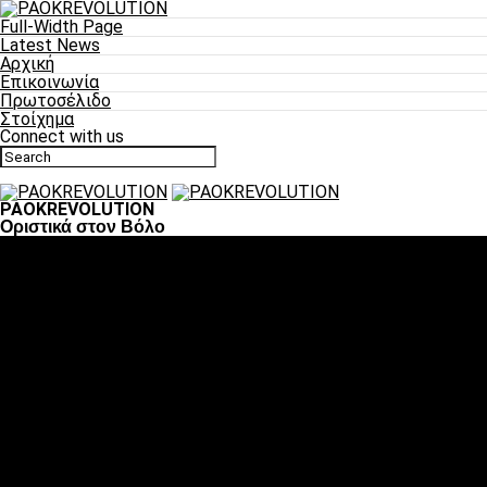
Full-Width Page
Latest News
Αρχική
Επικοινωνία
Πρωτοσέλιδο
Στοίχημα
Connect with us
PAOKREVOLUTION
Οριστικά στον Βόλο
Ποδόσφαιρο
«Πλέον έχουμε αλλάξει σαν ομάδα, παίξαμε σαν ένα»
«Το πιο σημαντικό είναι η αυτοπεποίθηση των
ποδοσφαιριστών»
«Πάμε να διεκδικήσουμε την οκτάδα»
«Είναι απόλαυση να παίζεις για τον κόσμο του ΠΑΟΚ»
«Θα τα δώσουμε όλα κόντρα στη Λιόν για την οκτάδα»
Μπάσκετ