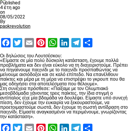
Published
4 έτη ago
on
08/05/2022
By
paokrevolution
Facebook
Twitter
Email
Pinterest
WhatsApp
LinkedIn
Telegram
Μοιραστ
Οι δηλώσεις του Λουτσέσκου:
«Είμαστε σε μία πολύ δύσκολη κατάσταση, έχουμε πολλά
προβλήματα και δεν είναι εύκολο να τη διαχειριστούμε. Πρέπει
να πηγαίνουμε παιχνίδι με το παιχνίδι προσπαθώντας να
μείνουμε αισιόδοξοι και σε καλό επίπεδο. Να επανέλθουν
παίκτες και μέρα με τη μέρα να επιστρέψει το γκρουπ που θα
μας οδηγήσει στα αποτελέσματα που θέλουμε».
Στη συνέχεια πρόσθεσε: «Παίξαμε με τον Ολυμπιακό
μεσοβδόμαδα χάνοντας τρεις παίκτες, την ίδια στιγμή ο
αντίπαλος είχε μία βδομάδα να δουλέψει. Είμαστε υπό συνεχή
πίεση, δεν έχουμε την ευκαιρία να ξεκουραστούμε, να
προετοιμαστούμε σωστά, δεν έχουμε τη σωστή αντίδραση στο
παιχνίδι. Είμαστε αναγκασμένοι να περιμένουμε, γνωρίζοντας
την κατάσταση».
Facebook
Twitter
Email
Pinterest
WhatsApp
LinkedIn
Telegram
Μοιραστ