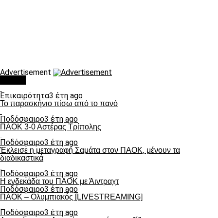
Advertisement
Τάσεις
Επικαιρότητα
3 έτη ago
Το παρασκήνιο πίσω από το πανό
Ποδόσφαιρο
3 έτη ago
ΠΑΟΚ 3-0 Αστέρας Τρίπολης
Ποδόσφαιρο
3 έτη ago
Έκλεισε η μεταγραφή Σαμάτα στον ΠΑΟΚ, μένουν τα
διαδικαστικά
Ποδόσφαιρο
3 έτη ago
Η ενδεκάδα του ΠΑΟΚ με Άιντραχτ
Ποδόσφαιρο
3 έτη ago
ΠΑΟΚ – Ολυμπιακός [LIVESTREAMING]
Ποδόσφαιρο
3 έτη ago