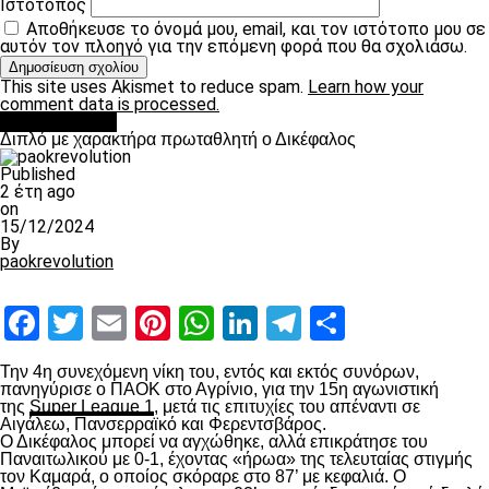
Ιστότοπος
Αποθήκευσε το όνομά μου, email, και τον ιστότοπο μου σε
αυτόν τον πλοηγό για την επόμενη φορά που θα σχολιάσω.
This site uses Akismet to reduce spam.
Learn how your
comment data is processed.
πρωτοσέλιδο
Διπλό με χαρακτήρα πρωταθλητή ο Δικέφαλος
Published
2 έτη ago
on
15/12/2024
By
paokrevolution
Facebook
Twitter
Email
Pinterest
WhatsApp
LinkedIn
Telegram
Μοιραστ
Την 4
η
συνεχόμενη νίκη του, εντός και εκτός συνόρων,
πανηγύρισε ο ΠΑΟΚ στο Αγρίνιο, για την 15
η
αγωνιστική
της
Super League 1
, μετά τις επιτυχίες του απέναντι σε
Αιγάλεω, Πανσερραϊκό και Φερεντσβάρος.
Ο Δικέφαλος μπορεί να αγχώθηκε, αλλά επικράτησε του
Παναιτωλικού με 0-1, έχοντας «ήρωα» της τελευταίας στιγμής
τον Καμαρά, ο οποίος σκόραρε στο 87’ με κεφαλιά. Ο