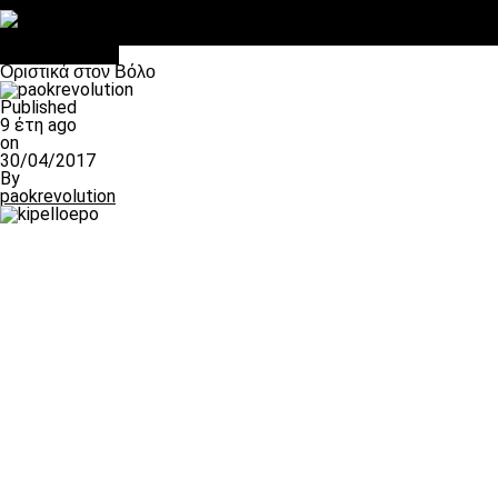
Στο OPEN τα προκριματικά, στη NOVA τα του πρωταθλήματος
Σαν σήμερα: Οταν “έφυγε” ο Λόραντ
πρωτοσέλιδο
Οριστικά στον Βόλο
Published
9 έτη ago
on
30/04/2017
By
paokrevolution