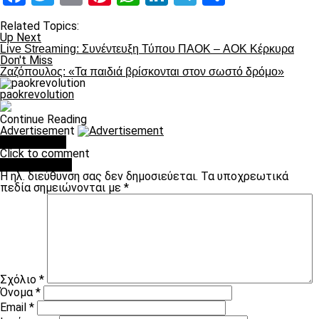
Related Topics:
Up Next
Live Streaming: Συνέντευξη Τύπου ΠΑΟΚ – AOK Κέρκυρα
Don't Miss
Ζαζόπουλος: «Τα παιδιά βρίσκονται στον σωστό δρόμο»
paokrevolution
Continue Reading
Advertisement
You may like
Click to comment
Leave a Reply
Η ηλ. διεύθυνση σας δεν δημοσιεύεται.
Τα υποχρεωτικά
πεδία σημειώνονται με
*
Σχόλιο
*
Όνομα
*
Email
*