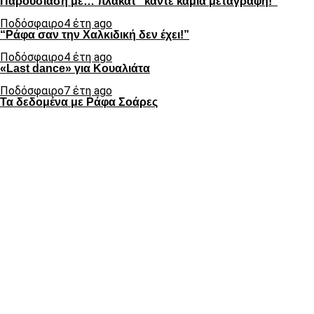
Παρουσίαση με… πλακάτ “κάντε καμιά μεταγραφή!”
Ποδόσφαιρο
4 έτη ago
“Ράφα σαν την Χαλκιδική δεν έχει!”
Ποδόσφαιρο
4 έτη ago
«Last dance» για Κουαλιάτα
Ποδόσφαιρο
7 έτη ago
Τα δεδομένα με Ράφα Σοάρες