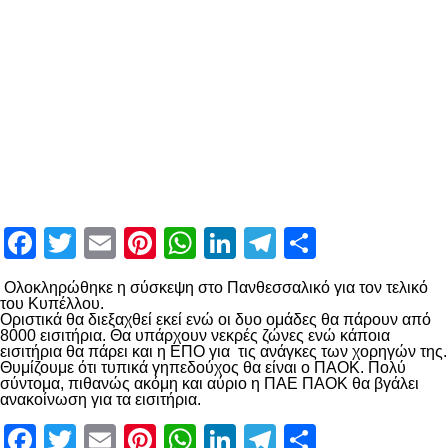
Facebook
Twitter
Email
Pinterest
WhatsApp
LinkedIn
Telegram
Μοιραστ
Ολοκληρώθηκε η σύσκεψη στο Πανθεσσαλικό για τον τελικό
του Κυπέλλου.
Οριστικά θα διεξαχθεί εκεί ενώ οι δυο ομάδες θα πάρουν από
8000 εισιτήρια. Θα υπάρχουν νεκρές ζώνες ενώ κάποια
εισιτήρια θα πάρει και η ΕΠΟ για τις ανάγκες των χορηγών της.
Θυμίζουμε ότι τυπικά γηπεδούχος θα είναι ο ΠΑΟΚ. Πολύ
σύντομα, πιθανώς ακόμη και αύριο η ΠΑΕ ΠΑΟΚ θα βγάλει
ανακοίνωση για τα εισιτήρια.
Facebook
Twitter
Email
Pinterest
WhatsApp
LinkedIn
Telegram
Μοιραστ