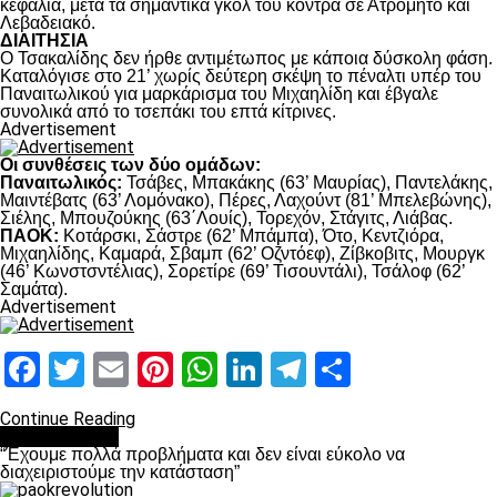
κεφαλιά, μετά τα σημαντικά γκολ του κόντρα σε Ατρόμητο και
Λεβαδειακό.
ΔΙΑΙΤΗΣΙΑ
Ο Τσακαλίδης δεν ήρθε αντιμέτωπος με κάποια δύσκολη φάση.
Καταλόγισε στο 21’ χωρίς δεύτερη σκέψη το πέναλτι υπέρ του
Παναιτωλικού για μαρκάρισμα του Μιχαηλίδη και έβγαλε
συνολικά από το τσεπάκι του επτά κίτρινες.
Advertisement
Οι συνθέσεις των δύο ομάδων:
Παναιτωλικός:
Τσάβες, Μπακάκης (63’ Μαυρίας), Παντελάκης,
Μαιντέβατς (63’ Λομόνακο), Πέρες, Λαχούντ (81’ Μπελεβώνης),
Σιέλης, Μπουζούκης (63΄Λουίς), Τορεχόν, Στάγιτς, Λιάβας.
ΠΑΟΚ:
Κοτάρσκι, Σάστρε (62’ Μπάμπα), Ότο, Κεντζιόρα,
Μιχαηλίδης, Καμαρά, Σβαμπ (62’ Οζντόεφ), Ζίβκοβιτς, Μουργκ
(46’ Κωνστσντέλιας), Σορετίρε (69’ Τισουντάλι), Τσάλοφ (62’
Σαμάτα).
Advertisement
Facebook
Twitter
Email
Pinterest
WhatsApp
LinkedIn
Telegram
Μοιραστ
Continue Reading
πρωτοσέλιδο
“Έχουμε πολλά προβλήματα και δεν είναι εύκολο να
διαχειριστούμε την κατάσταση”