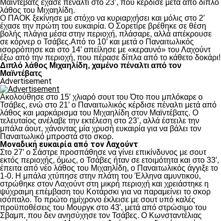
Μαϊντέβατς έχασε πέναλτι στο 23’, που κέρδισε μετά από διπλό
λάθος του Μιχαηλίδη.
Ο ΠΑΟΚ ξεκίνησε με στόχο να κυριαρχήσει και μόλις στο 2′
έχασε την πρώτη του ευκαιρία. Ο Σορετίρε βρέθηκε σε θέση
βολής πλάγια μέσα στην περιοχή, πλάσαρε, αλλά απέκρουσε
σε κόρνερ ο Τσάβες.Από το 10’ και μετά ο Παναιτωλικός
ισορρόπησε και στο 14′ απείλησε με «κεραυνό» του Λαχούντ
έξω από την περιοχή, που πέρασε δίπλα από το κάθετο δοκάρι!
Διπλό λάθος Μιχαηλίδη, χαμένο πέναλτι από τον
Μαϊντέβατς
Advertisement
Ακολούθησε στο 15′ χλιαρό σουτ του Ότο που μπλόκαρε ο
Τσάβες, ενώ στο 21’ ο Παναιτωλικός κέρδισε πέναλτι μετά από
λάθος και μαρκάρισμα του Μιχαηλίδη στον Μαϊντέβατς. Ο
τελευταίος ανέλαβε την εκτέλεση στο 23’, αλλά έστειλε την
μπάλα άουτ, χάνοντας μία χρυσή ευκαιρία για να βάλει τον
Παναιτωλικό μπροστά στο σκορ.
Μοναδική ευκαιρία από τον Λαχούντ
Στο 27′ ο Σάστρε προσπάθησε να γίνει επικίνδυνος με σουτ
εκτός περιοχής, όμως, ο Τσάβες ήταν σε ετοιμότητα και στο 33′,
έπειτα από νέο λάθος του Μιχαηλίδη, ο Παναιτωλικός άγγιξε το
1-0. Η μπάλα χτύπησε στην πλάτη του Έλληνα αμυντικού,
στρώθηκε στον Λαχούντ στη μικρή περιοχή και χρειάστηκε η
ψύχραιμη επέμβαση του Κοτάρσκι για να παραμείνει το σκορ
ισόπαλο. Το πρώτο ημίχρονο έκλεισε με σουτ υπό καλές
προϋποθέσεις του Μουργκ στο 43′, μετά από στρώσιμο του
Σβαμπ, που δεν ανησύχησε τον Τσάβες. Ο Κωνσταντέλιας