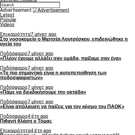
Advertisement
Latest
Popular
Videos
Επικαιρότητα
7 μήνες ago
Στο νοσοκομείο ο Μιρτσέα Λουτσέσκου, επιδεινώθηκε η
υγεία του
Ποδόσφαιρο
7 μήνες ago
«Πλέον έχουμε αλλάξει σαν ομάδα, παίξαμε σαν ένα»
Ποδόσφαιρο
7 μήνες ago
«Το πιο σημαντικό είναι η αυτοπεποίθηση των
ποδοσφαιριστών»
Ποδόσφαιρο
7 μήνες ago
«Πάμε να διεκδικήσουμε την οκτάδα»
Ποδόσφαιρο
7 μήνες ago
«Είναι απόλαυση να παίζεις για τον κόσμο του ΠΑΟΚ»
Ποδόσφαιρο
4 έτη ago
Πιθανή θλάση ο Τόμας
Επικαιρότητα
4 έτη ago