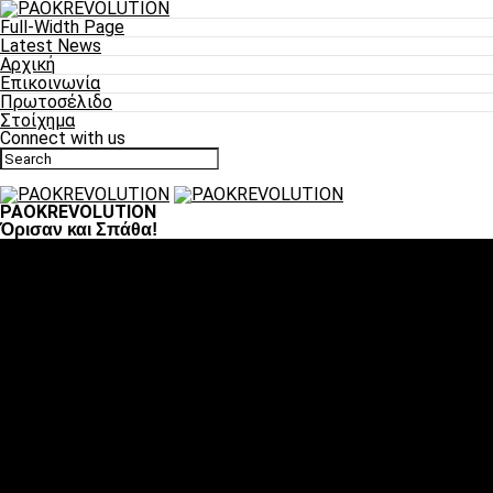
Full-Width Page
Latest News
Αρχική
Επικοινωνία
Πρωτοσέλιδο
Στοίχημα
Connect with us
PAOKREVOLUTION
Όρισαν και Σπάθα!
Ποδόσφαιρο
«Πλέον έχουμε αλλάξει σαν ομάδα, παίξαμε σαν ένα»
«Το πιο σημαντικό είναι η αυτοπεποίθηση των
ποδοσφαιριστών»
«Πάμε να διεκδικήσουμε την οκτάδα»
«Είναι απόλαυση να παίζεις για τον κόσμο του ΠΑΟΚ»
«Θα τα δώσουμε όλα κόντρα στη Λιόν για την οκτάδα»
Μπάσκετ