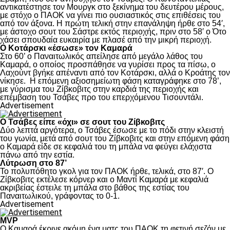
αντικατέστησε τον Μουργκ στο ξεκίνημα του δευτέρου μέρους,
με στόχο ο ΠΑΟΚ να γίνει πιο ουσιαστικός στις επιθέσεις του
από τον άξονα. Η πρώτη τελική στην επανάληψη ήρθε στο 54′,
με άστοχο σουτ του Σάστρε εκτός περιοχής, πριν στο 58′ ο Ότο
χάσει σπουδαία ευκαιρία με πλασέ από την μικρή περιοχή.
Ο Κοτάρσκι «έσωσε» τον Καμαρά
Στο 60’ ο Παναιτωλικός απείλησε από μεγάλο λάθος του
Καμαρά, ο οποίος προσπάθησε να γυρίσει προς τα πίσω, ο
Λαχούντ βγήκε απέναντι από τον Κοτάρσκι, αλλά ο Κροάτης τον
νίκησε. Η επόμενη αξιοσημείωτη φάση καταγράφηκε στο 78’,
με γύρισμα του Ζίβκοβιτς στην καρδιά της περιοχής και
επέμβαση του Τσάβες προ του επερχόμενου Τισουντάλι.
Advertisement
Ο Τσάβες είπε «όχι» σε σουτ του Ζίβκοβιτς
Δύο λεπτά αργότερα, ο Τσάβες έσωσε με το πόδι στην κλειστή
του γωνία, μετά από σουτ του Ζίβκοβιτς και στην επόμενη φάση
ο Καμαρά είδε σε κεφαλιά του τη μπάλα να φεύγει ελάχιστα
πάνω από την εστία.
Λύτρωση στο 87’
Το πολυπόθητο γκολ για τον ΠΑΟΚ ήρθε, τελικά, στο 87′. Ο
Ζίβκοβιτς εκτέλεσε κόρνερ και ο Μαντί Καμαρά με κεφαλιά
ακριβείας έστειλε τη μπάλα στο βάθος της εστίας του
Παναιτωλικού, γράφοντας το 0-1.
Advertisement
MVP
Ο Καμαρά έκρινε ακόμη ένα ματς του ΠΑΟΚ τη φετινή σεζόν με