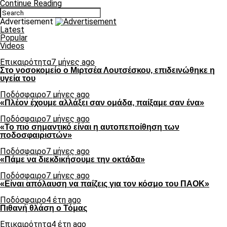
Continue Reading
Advertisement
Latest
Popular
Videos
Επικαιρότητα
7 μήνες ago
Στο νοσοκομείο ο Μιρτσέα Λουτσέσκου, επιδεινώθηκε η
υγεία του
Ποδόσφαιρο
7 μήνες ago
«Πλέον έχουμε αλλάξει σαν ομάδα, παίξαμε σαν ένα»
Ποδόσφαιρο
7 μήνες ago
«Το πιο σημαντικό είναι η αυτοπεποίθηση των
ποδοσφαιριστών»
Ποδόσφαιρο
7 μήνες ago
«Πάμε να διεκδικήσουμε την οκτάδα»
Ποδόσφαιρο
7 μήνες ago
«Είναι απόλαυση να παίζεις για τον κόσμο του ΠΑΟΚ»
Ποδόσφαιρο
4 έτη ago
Πιθανή θλάση ο Τόμας
Επικαιρότητα
4 έτη ago