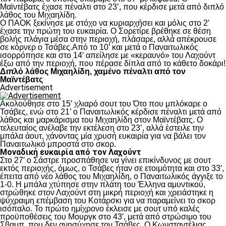
Μαϊντέβατς έχασε πέναλτι στο 23’, που κέρδισε μετά από διπλό
λάθος του Μιχαηλίδη.
Ο ΠΑΟΚ ξεκίνησε με στόχο να κυριαρχήσει και μόλις στο 2′
έχασε την πρώτη του ευκαιρία. Ο Σορετίρε βρέθηκε σε θέση
βολής πλάγια μέσα στην περιοχή, πλάσαρε, αλλά απέκρουσε
σε κόρνερ ο Τσάβες.Από το 10’ και μετά ο Παναιτωλικός
ισορρόπησε και στο 14′ απείλησε με «κεραυνό» του Λαχούντ
έξω από την περιοχή, που πέρασε δίπλα από το κάθετο δοκάρι!
Διπλό λάθος Μιχαηλίδη, χαμένο πέναλτι από τον
Μαϊντέβατς
Advertisement
Ακολούθησε στο 15′ χλιαρό σουτ του Ότο που μπλόκαρε ο
Τσάβες, ενώ στο 21’ ο Παναιτωλικός κέρδισε πέναλτι μετά από
λάθος και μαρκάρισμα του Μιχαηλίδη στον Μαϊντέβατς. Ο
τελευταίος ανέλαβε την εκτέλεση στο 23’, αλλά έστειλε την
μπάλα άουτ, χάνοντας μία χρυσή ευκαιρία για να βάλει τον
Παναιτωλικό μπροστά στο σκορ.
Μοναδική ευκαιρία από τον Λαχούντ
Στο 27′ ο Σάστρε προσπάθησε να γίνει επικίνδυνος με σουτ
εκτός περιοχής, όμως, ο Τσάβες ήταν σε ετοιμότητα και στο 33′,
έπειτα από νέο λάθος του Μιχαηλίδη, ο Παναιτωλικός άγγιξε το
1-0. Η μπάλα χτύπησε στην πλάτη του Έλληνα αμυντικού,
στρώθηκε στον Λαχούντ στη μικρή περιοχή και χρειάστηκε η
ψύχραιμη επέμβαση του Κοτάρσκι για να παραμείνει το σκορ
ισόπαλο. Το πρώτο ημίχρονο έκλεισε με σουτ υπό καλές
προϋποθέσεις του Μουργκ στο 43′, μετά από στρώσιμο του
Σβαμπ, που δεν ανησύχησε τον Τσάβες. Ο Κωνσταντέλιας