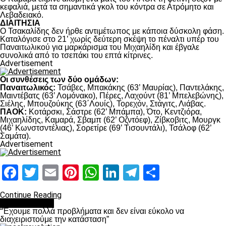
κεφαλιά, μετά τα σημαντικά γκολ του κόντρα σε Ατρόμητο και
Λεβαδειακό.
ΔΙΑΙΤΗΣΙΑ
Ο Τσακαλίδης δεν ήρθε αντιμέτωπος με κάποια δύσκολη φάση.
Καταλόγισε στο 21’ χωρίς δεύτερη σκέψη το πέναλτι υπέρ του
Παναιτωλικού για μαρκάρισμα του Μιχαηλίδη και έβγαλε
συνολικά από το τσεπάκι του επτά κίτρινες.
Advertisement
Οι συνθέσεις των δύο ομάδων:
Παναιτωλικός:
Τσάβες, Μπακάκης (63’ Μαυρίας), Παντελάκης,
Μαιντέβατς (63’ Λομόνακο), Πέρες, Λαχούντ (81’ Μπελεβώνης),
Σιέλης, Μπουζούκης (63΄Λουίς), Τορεχόν, Στάγιτς, Λιάβας.
ΠΑΟΚ:
Κοτάρσκι, Σάστρε (62’ Μπάμπα), Ότο, Κεντζιόρα,
Μιχαηλίδης, Καμαρά, Σβαμπ (62’ Οζντόεφ), Ζίβκοβιτς, Μουργκ
(46’ Κωνστσντέλιας), Σορετίρε (69’ Τισουντάλι), Τσάλοφ (62’
Σαμάτα).
Advertisement
Facebook
Twitter
Email
Pinterest
WhatsApp
LinkedIn
Telegram
Μοιραστ
Continue Reading
πρωτοσέλιδο
“Έχουμε πολλά προβλήματα και δεν είναι εύκολο να
διαχειριστούμε την κατάσταση”