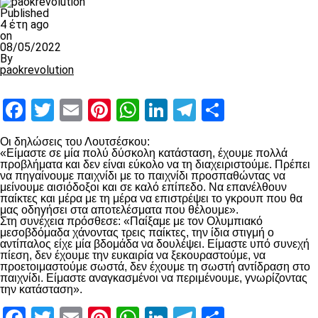
Published
4 έτη ago
on
08/05/2022
By
paokrevolution
Facebook
Twitter
Email
Pinterest
WhatsApp
LinkedIn
Telegram
Μοιραστ
Οι δηλώσεις του Λουτσέσκου:
«Είμαστε σε μία πολύ δύσκολη κατάσταση, έχουμε πολλά
προβλήματα και δεν είναι εύκολο να τη διαχειριστούμε. Πρέπει
να πηγαίνουμε παιχνίδι με το παιχνίδι προσπαθώντας να
μείνουμε αισιόδοξοι και σε καλό επίπεδο. Να επανέλθουν
παίκτες και μέρα με τη μέρα να επιστρέψει το γκρουπ που θα
μας οδηγήσει στα αποτελέσματα που θέλουμε».
Στη συνέχεια πρόσθεσε: «Παίξαμε με τον Ολυμπιακό
μεσοβδόμαδα χάνοντας τρεις παίκτες, την ίδια στιγμή ο
αντίπαλος είχε μία βδομάδα να δουλέψει. Είμαστε υπό συνεχή
πίεση, δεν έχουμε την ευκαιρία να ξεκουραστούμε, να
προετοιμαστούμε σωστά, δεν έχουμε τη σωστή αντίδραση στο
παιχνίδι. Είμαστε αναγκασμένοι να περιμένουμε, γνωρίζοντας
την κατάσταση».