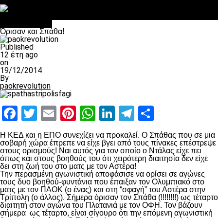
Στο OPEN τα προκριματικά, στη NOVA τα του πρωταθλήματος
Σαν σήμερα: Οταν “έφυγε” ο Λόραντ
πρωτοσέλιδο
Όρισαν και Σπάθα!
Published
12 έτη ago
on
19/12/2014
By
paokrevolution
Facebook
Twitter
Email
Pinterest
WhatsApp
LinkedIn
Telegram
Μοιραστ
Η ΚΕΔ και η ΕΠΟ συνεχίζει να προκαλεί. O Σπάθας που σε μια
σοβαρή χώρα έπρεπε να είχε βγει από τους πίνακες επέστρεψε
στους ορισμούς! Ναι αυτός για τον οποίο ο Ντάλας είχε πει
όπως και στους βοηθούς του ότι χειρότερη διαιτησία δεν είχε
δει στη ζωή του στο ματς με τον Αστέρα!
Την περασμένη αγωνιστική αποφάσισε να ορίσει σε αγώνες
τους δυο βοηθού-φυντάνια που έπαιξαν τον Ολυμπιακό στο
ματς με τον ΠΑΟΚ (ο ένας) και στη “σφαγή” του Αστέρα στην
Τρίπολη (ο άλλος). Σήμερα όρισαν τον Σπάθα (!!!!!!!!) ως τέταρτο
διαιτητή στον αγώνα του Πλατανιά με τον ΟΦΗ. Τον βάζουν
σήμερα ως τέταρτο, είναι σίγουρο ότι την επόμενη αγωνιστική