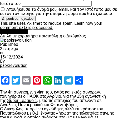
Ιστότοπος
Αποθήκευσε το όνομά μου, email, και τον ιστότοπο μου σε
αυτόν τον πλοηγό για την επόμενη φορά που θα σχολιάσω.
This site uses Akismet to reduce spam.
Learn how your
comment data is processed.
πρωτοσέλιδο
Διπλό με χαρακτήρα πρωταθλητή ο Δικέφαλος
Published
2 έτη ago
on
15/12/2024
By
paokrevolution
Facebook
Twitter
Email
Pinterest
WhatsApp
LinkedIn
Telegram
Μοιραστ
Την 4
η
συνεχόμενη νίκη του, εντός και εκτός συνόρων,
πανηγύρισε ο ΠΑΟΚ στο Αγρίνιο, για την 15
η
αγωνιστική
της
Super League 1
, μετά τις επιτυχίες του απέναντι σε
Αιγάλεω, Πανσερραϊκό και Φερεντσβάρος.
Ο Δικέφαλος μπορεί να αγχώθηκε, αλλά επικράτησε του
Παναιτωλικού με 0-1, έχοντας «ήρωα» της τελευταίας στιγμής
τον Καμαρά, ο οποίος σκόραρε στο 87’ με κεφαλιά. Ο