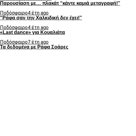
Παρουσίαση με… πλακάτ “κάντε καμιά μεταγραφή!”
Ποδόσφαιρο
4 έτη ago
“Ράφα σαν την Χαλκιδική δεν έχει!”
Ποδόσφαιρο
4 έτη ago
«Last dance» για Κουαλιάτα
Ποδόσφαιρο
7 έτη ago
Τα δεδομένα με Ράφα Σοάρες