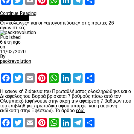
Facebook
Twitter
Email
Pinterest
WhatsApp
LinkedIn
Telegram
Μοιραστ
Continue Reading
Ποδόσφαιρο
Οι «κολώνες» και οι «απογοητεύσεις» στις πρώτες 26
αγωνιστικές
Published
6 έτη ago
on
11/03/2020
By
paokrevolution
Facebook
Twitter
Email
Pinterest
WhatsApp
LinkedIn
Telegram
Μοιραστ
Η κανονική διάρκεια του Πρωταθλήματος ολοκληρώθηκε και ο
Δικέφαλος του Βορρά βρίσκεται 7 βαθμούς πίσω από τον
Ολυμπιακό (αφήνουμε στην άκρη την αφαίρεση 7 βαθμών που
του επιβλήθηκε πρωτόδικα αφού υπάρχει και η αυριανή
εκδίκαση στην Εφέσεων). Το άρθρο
εδώ
Facebook
Twitter
Email
Pinterest
WhatsApp
LinkedIn
Telegram
Μοιραστ