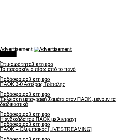
Advertisement
Τάσεις
Επικαιρότητα
3 έτη ago
Το παρασκήνιο πίσω από το πανό
Ποδόσφαιρο
3 έτη ago
ΠΑΟΚ 3-0 Αστέρας Τρίπολης
Ποδόσφαιρο
3 έτη ago
Έκλεισε η μεταγραφή Σαμάτα στον ΠΑΟΚ, μένουν τα
διαδικαστικά
Ποδόσφαιρο
3 έτη ago
Η ενδεκάδα του ΠΑΟΚ με Άιντραχτ
Ποδόσφαιρο
3 έτη ago
ΠΑΟΚ – Ολυμπιακός [LIVESTREAMING]
Ποδόσφαιρο
3 έτη ago