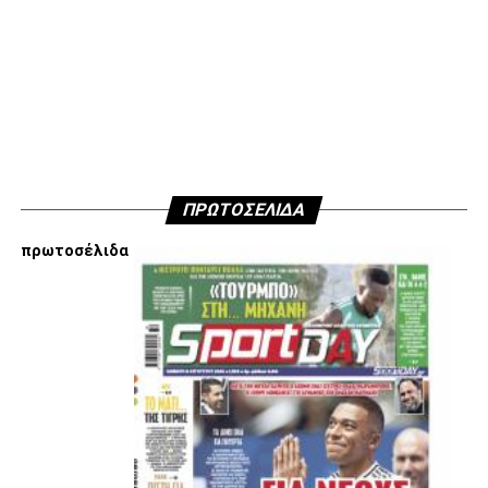
κινήσεις τους, συναντήσεις τους και τοποθετήσεις τους
είναι αυτές που τους θέτουν εκτός κάδρου για εμάς
είμαστε πάντα διαθέσιμοι…
Υγ4
ADVERTISEMENT
ΠΡΩΤΟΣΕΛΙΔΑ
πρωτοσέλιδα
Εμείς είμαστε μόνο Π.Α.Ο.Κ.
Μόνο τα 4 γράμματα έχουν σημασία για εμάς και
ΚΑΝΕΝΑΣ δεν είναι πάνω απο αυτά τα ιερά γράμματα.
Μετά τιμής,
ΣΦ ΠΑΟΚ