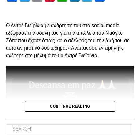
Πρώτον, όσον αφορά το περιεχόμενο της επίσκεψης μας
και δεύτερον για την συνολική μας στάση και εμπλοκή στα
διοικητικά ζητήματα που αφορούν την επόμενη μέρα του
Ο Αντρέ Βιεϊρίνια με ανάρτηση του στα social media
ΠΑΟΚ.
εξέφρασε την οδύνη του για την απώλεια του Ντιόγκο
Ζότα που έχασε όπως και ο αδελφός του την ζωή του σε
Ο λόγος της επίσκεψης… απλός, “Κύριοι, με την δικιά μας
αυτοκινητιστικό δυστύχημα. «Αναπαύσου εν ειρήνη»,
στήριξη παραμείνατε 15μελες μετά την παραίτηση
ανέφερε στο μήνυμά του ο Αντρέ Βιεϊρίνια.
Κατσαρή και δεν ακολουθήσατε όλοι τον ίδιο δρόμο.”
Για εμάς δεν έχει αλλάξει κάτι, οι λόγοι της στήριξης μας
από την αρχή μέχρι σήμερα παραμένουν ίδιοι.
1. Ανεξάρτητος ΑΣ και μελλοντικά αυτάρκης,
CONTINUE READING
ADVERTISEMENT