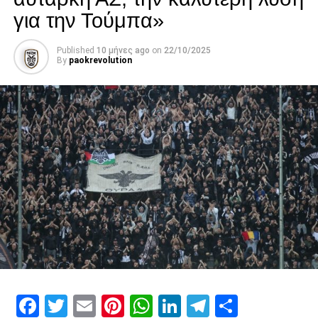
για την Τούμπα»
Published
10 μήνες ago
on
22/10/2025
By
paokrevolution
Facebook
Twitter
Email
Pinterest
WhatsApp
LinkedIn
Telegram
Μοιρασ