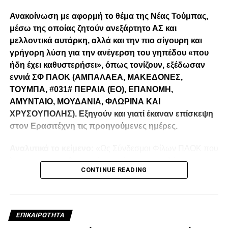
Ανακοίνωση με αφορμή το θέμα της Νέας Τούμπας,
μέσω της οποίας ζητούν ανεξάρτητο ΑΣ και
μελλοντικά αυτάρκη, αλλά και την πιο σίγουρη και
γρήγορη λύση για την ανέγερση του γηπέδου «που
ήδη έχει καθυστερήσει», όπως τονίζουν, εξέδωσαν
εννιά ΣΦ ΠΑΟΚ (ΑΜΠΑΛΑΕΑ, ΜΑΚΕΔΟΝΕΣ,
ΤΟΥΜΠΑ, #031# ΠΕΡΑΙΑ (ΕΟ), ΕΠΑΝΟΜΗ,
ΑΜΥΝΤΑΙΟ, ΜΟΥΔΑΝΙΑ, ΦΛΩΡΙΝΑ ΚΑΙ
ΧΡΥΣΟΥΠΟΛΗΣ). Εξηγούν και γιατί έκαναν επίσκεψη
στον Ερασιτέχνη τις προηγούμενες ημέρες.
Αναλυτικά το κείμενο:
«Ως Σύνδεσμοι Φίλων ΠΑΟΚ που
λειτουργούμε καθημερινά με γνώμωνα το καλό του
CONTINUE READING
Δικεφάλου και μόνο, αισθανόμαστε την ανάγκη να
τοποθετηθούμε (ελπίζουμε για τελευταία φορά) καθώς εν
όψη των 100 ετών τα διοικητικά εσωπροβλήματα του
οργανισμού δεν φαίνεται να καταλαγιάζουν (κάθε άλλο
ΕΠΙΚΑΙΡΌΤΗΤΑ
μάλλον) παρά τις επανειλημμένες προσπάθειες μας να