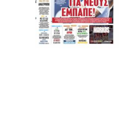
ADVERTISEMENT
ΑΜΠΑΛΑΕΑ, ΜΑΚΕΔΟΝΕΣ, ΤΟΥΜΠΑ, #031#
ΠΕΡΑΙΑ (ΕΟ) , ΕΠΑΝΟΜΗ
ΑΜΥΝΤΑΙΟ, ΜΟΥΔΑΝΙΑ, ΦΛΩΡΙΝΑ,
ΧΡΥΣΟΥΠΟΛΗ».
ADVERTISEMENT
Facebook
Twitter
Email
Pinterest
WhatsApp
LinkedIn
Telegram
Μοιρασ