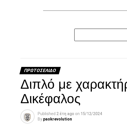
ΠΡΩΤΟΣΈΛΙΔΟ
Διπλό με χαρακτή
Δικέφαλος
Published
2 έτη ago
on
15/12/2024
By
paokrevolution