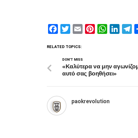
Facebook
Twitter
Email
Pinterest
Whats
Link
T
RELATED TOPICS:
DON'T MISS
«Καλύτερα να μην αγωνίζομ
αυτό σας βοηθήσει»
paokrevolution