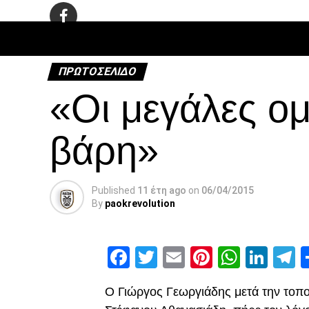
ΠΟΔΌΣΦΑ
ΠΡΩΤΟΣΈΛΙΔΟ
«Οι μεγάλες ο
βάρη»
Published
11 έτη ago
on
06/04/2015
By
paokrevolution
Facebook
Twitter
Email
Pinterest
Whats
Link
T
Ο Γιώργος Γεωργιάδης μετά την τοπο