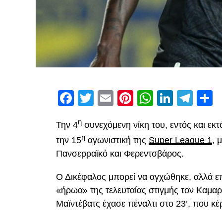
Facebook
Twitter
Email
Pinterest
WhatsAp
Linked
Tel
Μ
η
Την 4
συνεχόμενη νίκη του, εντός και εκ
η
την 15
αγωνιστική της
Super League 1
, 
Πανσερραϊκό και Φερεντσβάρος.
Ο Δικέφαλος μπορεί να αγχώθηκε, αλλά επ
«ήρωα» της τελευταίας στιγμής τον Καμαρ
Μαϊντέβατς έχασε πέναλτι στο 23’, που κέ