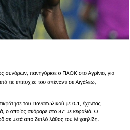
p
In
egram
οιραστείτε
τός συνόρων, πανηγύρισε ο ΠΑΟΚ στο Αγρίνιο, για
μετά τις επιτυχίες του απέναντι σε Αιγάλεω,
ικράτησε του Παναιτωλικού με 0-1, έχοντας
ά, ο οποίος σκόραρε στο 87’ με κεφαλιά. Ο
ρδισε μετά από διπλό λάθος του Μιχαηλίδη.