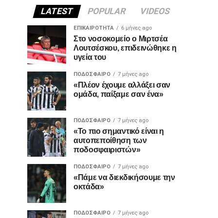
LATEST
POPULAR
VIDEOS
ΕΠΙΚΑΙΡΌΤΗΤΑ
6 μήνες ago
Στο νοσοκομείο ο Μιρτσέα
Λουτσέσκου, επιδεινώθηκε η
υγεία του
ΠΟΔΌΣΦΑΙΡΟ
7 μήνες ago
«Πλέον έχουμε αλλάξει σαν
ομάδα, παίξαμε σαν ένα»
ΠΟΔΌΣΦΑΙΡΟ
7 μήνες ago
«Το πιο σημαντικό είναι η
αυτοπεποίθηση των
ποδοσφαιριστών»
ΠΟΔΌΣΦΑΙΡΟ
7 μήνες ago
«Πάμε να διεκδικήσουμε την
οκτάδα»
ΠΟΔΌΣΦΑΙΡΟ
7 μήνες ago