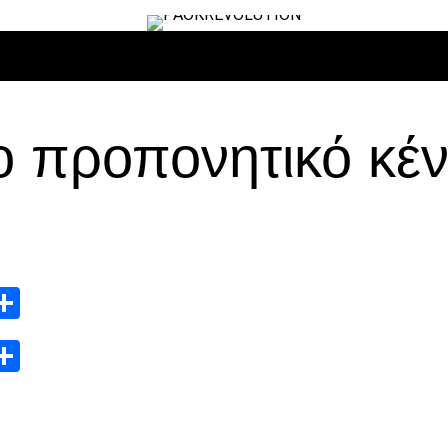
ΙΡΟ
ΜΠΆΣΚΕΤ
ΒΌΛΛΕΫ
ΕΠΙΚΑΙΡΌΤΗΤΑ
ΑΝΤΊΠΑΛΟΙ
ο προπονητικό κέ
App
edIn
elegram
Μοιραστείτε
App
edIn
elegram
Μοιραστείτε