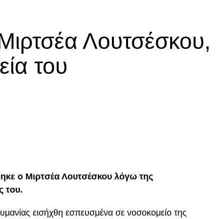
 Μιρτσέα Λουτσέσκου,
εία του
p
In
egram
οιραστείτε
ηκε ο Μιρτσέα Λουτσέσκου λόγω της
ς του.
ουμανίας εισήχθη εσπευσμένα σε νοσοκομείο της