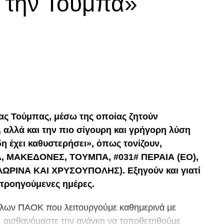
α την Τούμπα»
p
In
egram
οιραστείτε
ας Τούμπας, μέσω της οποίας ζητούν
, αλλά και την πιο σίγουρη και γρήγορη λύση
η έχει καθυστερήσει», όπως τονίζουν,
, ΜΑΚΕΔΟΝΕΣ, ΤΟΥΜΠΑ, #031# ΠΕΡΑΙΑ (ΕΟ),
ΡΙΝΑ ΚΑΙ ΧΡΥΣΟΥΠΟΛΗΣ). Εξηγούν και γιατί
 προηγούμενες ημέρες.
λων ΠΑΟΚ που λειτουργούμε καθημερινά με
, αισθανόμαστε την ανάγκη να τοποθετηθούμε