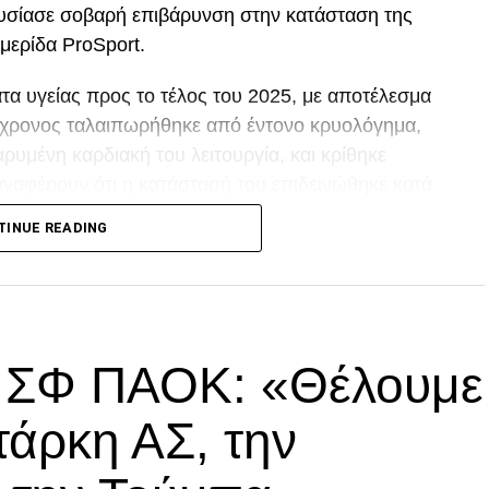
ουσίασε σοβαρή επιβάρυνση στην κατάσταση της
μερίδα ProSport.
α υγείας προς το τέλος του 2025, με αποτέλεσμα
80χρονος ταλαιπωρήθηκε από έντονο κρυολόγημα,
ρυμένη καρδιακή του λειτουργία, και κρίθηκε
αναφέρουν ότι η κατάστασή του επιδεινώθηκε κατά
TINUE READING
p
In
egram
οιραστείτε
ά ΣΦ ΠΑΟΚ: «Θέλουμε
τάρκη ΑΣ, την