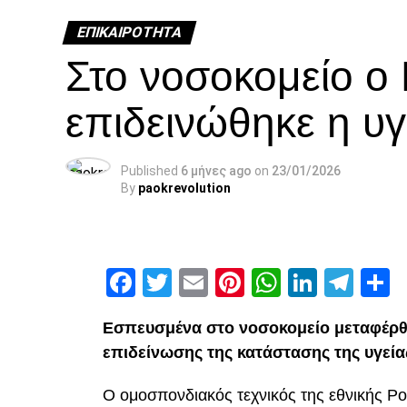
ΕΠΙΚΑΙΡΌΤΗΤΑ
Στο νοσοκομείο ο
επιδεινώθηκε η υγ
Published
6 μήνες ago
on
23/01/2026
By
paokrevolution
Facebook
Twitter
Email
Pinterest
WhatsAp
Linked
Tel
Μ
Εσπευσμένα στο νοσοκομείο μεταφέρθ
επιδείνωσης της κατάστασης της υγεία
Ο ομοσπονδιακός τεχνικός της εθνικής Ρ