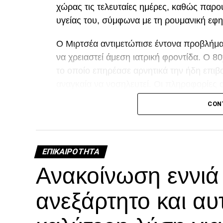
χώρας τις τελευταίες ημέρες, καθώς παρ
υγείας του, σύμφωνα με τη ρουμανική εφη
Ο Μιρτσέα αντιμετώπισε έντονα προβλήματ
να χρειαστεί άμεση ιατρική φροντίδα. Ο 
το οποίο επηρέασε αρνητικά την ήδη επιβα
αναγκαία να νοσηλευτεί. Οι πληροφορίες 
τη διάρκεια της νοσηλείας του.
CON
Facebook
Twitter
Email
Pinterest
WhatsAp
Linked
Tel
Μ
ΕΠΙΚΑΙΡΌΤΗΤΑ
Ανακοίνωση εννι
ανεξάρτητο και αυ