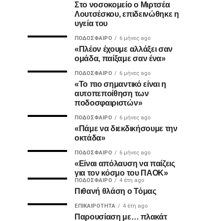
Στο νοσοκομείο ο Μιρτσέα
Λουτσέσκου, επιδεινώθηκε η
υγεία του
ΠΟΔΌΣΦΑΙΡΟ
6 μήνες ago
«Πλέον έχουμε αλλάξει σαν
ομάδα, παίξαμε σαν ένα»
ΠΟΔΌΣΦΑΙΡΟ
6 μήνες ago
«Το πιο σημαντικό είναι η
αυτοπεποίθηση των
ποδοσφαιριστών»
ΠΟΔΌΣΦΑΙΡΟ
6 μήνες ago
«Πάμε να διεκδικήσουμε την
οκτάδα»
ΠΟΔΌΣΦΑΙΡΟ
6 μήνες ago
«Είναι απόλαυση να παίζεις
για τον κόσμο του ΠΑΟΚ»
ΠΟΔΌΣΦΑΙΡΟ
4 έτη ago
Πιθανή θλάση ο Τόμας
ΕΠΙΚΑΙΡΌΤΗΤΑ
4 έτη ago
Παρουσίαση με… πλακάτ