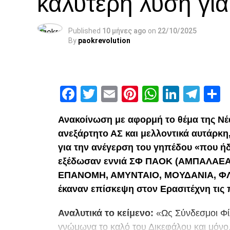
καλύτερη λύση γι
Published
10 μήνες ago
on
22/10/2025
By
paokrevolution
Facebook
Twitter
Email
Pinterest
WhatsAp
Linked
Tel
Μ
Ανακοίνωση με αφορμή το θέμα της Νέ
ανεξάρτητο ΑΣ και μελλοντικά αυτάρκη
για την ανέγερση του γηπέδου «που ήδ
εξέδωσαν εννιά ΣΦ ΠΑΟΚ (ΑΜΠΑΛΑΕΑ
ΕΠΑΝΟΜΗ, ΑΜΥΝΤΑΙΟ, ΜΟΥΔΑΝΙΑ, ΦΛΩ
έκαναν επίσκεψη στον Ερασιτέχνη τις
Αναλυτικά το κείμενο:
«Ως Σύνδεσμοι Φί
γνώμωνα το καλό του Δικεφάλου και μόνο