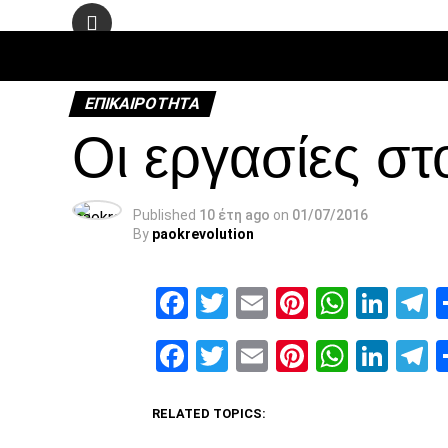
ΠΟΔΌΣΦΑ
ΕΠΙΚΑΙΡΌΤΗΤΑ
Οι εργασίες στ
Published
10 έτη ago
on
01/07/2016
By
paokrevolution
Facebook
Twitter
Email
Pinterest
Whats
Link
T
Facebook
Twitter
Email
Pinterest
Whats
Link
T
RELATED TOPICS: