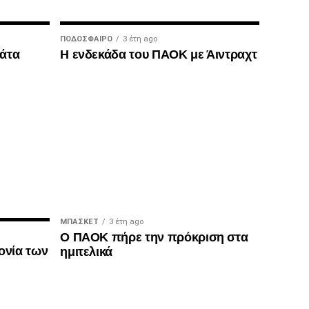
ΠΟΔΌΣΦΑΙΡΟ
3 έτη ago
μάτα
Η ενδεκάδα του ΠΑΟΚ με Άιντραχτ
ΜΠΆΣΚΕΤ
3 έτη ago
Ο ΠΑΟΚ πήρε την πρόκριση στα
ονία των
ημιτελικά