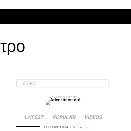
ΔΙΆΦΟΡΑ
ντρο
ADVERTISEMENT
LATEST
POPULAR
VIDEOS
ΕΠΙΚΑΙΡΌΤΗΤΑ
6 μήνες ago