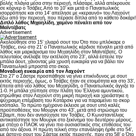
βολής πλάγια μέσα στην περιοχή, πλάσαρε, αλλά απέκρουσε
σε κόρνερ ο Τσάβες.Από το 10’ και μετά ο Παναιτωλικός
ισορρόπησε και στο 14′ απείλησε με «κεραυνό» του Λαχούντ
έξω από την περιοχή, που πέρασε δίπλα από το κάθετο δοκάρι!
Διπλό λάθος Μιχαηλίδη, χαμένο πέναλτι από τον
Μαϊντέβατς
Advertisement
Ακολούθησε στο 15′ χλιαρό σουτ του Ότο που μπλόκαρε ο
Τσάβες, ενώ στο 21’ ο Παναιτωλικός κέρδισε πέναλτι μετά από
λάθος και μαρκάρισμα του Μιχαηλίδη στον Μαϊντέβατς. Ο
τελευταίος ανέλαβε την εκτέλεση στο 23’, αλλά έστειλε την
μπάλα άουτ, χάνοντας μία χρυσή ευκαιρία για να βάλει τον
Παναιτωλικό μπροστά στο σκορ.
Μοναδική ευκαιρία από τον Λαχούντ
Στο 27′ ο Σάστρε προσπάθησε να γίνει επικίνδυνος με σουτ
εκτός περιοχής, όμως, ο Τσάβες ήταν σε ετοιμότητα και στο 33′,
έπειτα από νέο λάθος του Μιχαηλίδη, ο Παναιτωλικός άγγιξε το
1-0. Η μπάλα χτύπησε στην πλάτη του Έλληνα αμυντικού,
στρώθηκε στον Λαχούντ στη μικρή περιοχή και χρειάστηκε η
ψύχραιμη επέμβαση του Κοτάρσκι για να παραμείνει το σκορ
ισόπαλο. Το πρώτο ημίχρονο έκλεισε με σουτ υπό καλές
προϋποθέσεις του Μουργκ στο 43′, μετά από στρώσιμο του
Σβαμπ, που δεν ανησύχησε τον Τσάβες. Ο Κωνσταντέλιας
αντικατέστησε τον Μουργκ στο ξεκίνημα του δευτέρου μέρους,
με στόχο ο ΠΑΟΚ να γίνει πιο ουσιαστικός στις επιθέσεις του
από τον άξονα. Η πρώτη τελική στην επανάληψη ήρθε στο 54′,
με άστοχο σουτ του Σάστρε εκτός περιοχής, πριν στο 58′ ο Ότο