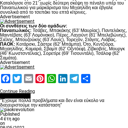
Καταλόγισε στο 21’ χωρίς δεύτερη σκέψη το πέναλτι υπέρ του
Παναιτωλικού για μαρκάρισμα του Μιχαηλίδη και έβγαλε
συνολικά από το τσεπάκι του επτά κίτρινες.
Advertisement
Οι συνθέσεις των δύο ομάδων:
Παναιτωλικός:
Τσάβες, Μπακάκης (63’ Μαυρίας), Παντελάκης,
Μαιντέβατς (63’ Λομόνακο), Πέρες, Λαχούντ (81’ Μπελεβώνης),
Σιέλης, Μπουζούκης (63΄Λουίς), Τορεχόν, Στάγιτς, Λιάβας.
ΠΑΟΚ:
Κοτάρσκι, Σάστρε (62’ Μπάμπα), Ότο, Κεντζιόρα,
Μιχαηλίδης, Καμαρά, Σβαμπ (62’ Οζντόεφ), Ζίβκοβιτς, Μουργκ
(46’ Κωνστσντέλιας), Σορετίρε (69’ Τισουντάλι), Τσάλοφ (62’
Σαμάτα).
Advertisement
Facebook
Twitter
Email
Pinterest
WhatsApp
LinkedIn
Telegram
Μοιραστ
Continue Reading
πρωτοσέλιδο
“Έχουμε πολλά προβλήματα και δεν είναι εύκολο να
διαχειριστούμε την κατάσταση”
Published
4 έτη ago
on
08/05/2022