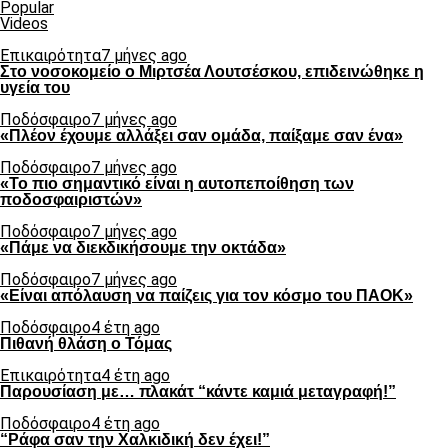
Popular
Videos
Επικαιρότητα
7 μήνες ago
Στο νοσοκομείο ο Μιρτσέα Λουτσέσκου, επιδεινώθηκε η
υγεία του
Ποδόσφαιρο
7 μήνες ago
«Πλέον έχουμε αλλάξει σαν ομάδα, παίξαμε σαν ένα»
Ποδόσφαιρο
7 μήνες ago
«Το πιο σημαντικό είναι η αυτοπεποίθηση των
ποδοσφαιριστών»
Ποδόσφαιρο
7 μήνες ago
«Πάμε να διεκδικήσουμε την οκτάδα»
Ποδόσφαιρο
7 μήνες ago
«Είναι απόλαυση να παίζεις για τον κόσμο του ΠΑΟΚ»
Ποδόσφαιρο
4 έτη ago
Πιθανή θλάση ο Τόμας
Επικαιρότητα
4 έτη ago
Παρουσίαση με… πλακάτ “κάντε καμιά μεταγραφή!”
Ποδόσφαιρο
4 έτη ago
“Ράφα σαν την Χαλκιδική δεν έχει!”