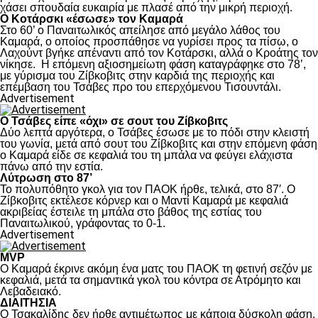
χάσει σπουδαία ευκαιρία με πλασέ από την μικρή περιοχή.
Ο Κοτάρσκι «έσωσε» τον Καμαρά
Στο 60’ ο Παναιτωλικός απείλησε από μεγάλο λάθος του
Καμαρά, ο οποίος προσπάθησε να γυρίσει προς τα πίσω, ο
Λαχούντ βγήκε απέναντι από τον Κοτάρσκι, αλλά ο Κροάτης τον
νίκησε. Η επόμενη αξιοσημείωτη φάση καταγράφηκε στο 78’,
με γύρισμα του Ζίβκοβιτς στην καρδιά της περιοχής και
επέμβαση του Τσάβες προ του επερχόμενου Τισουντάλι.
Advertisement
Ο Τσάβες είπε «όχι» σε σουτ του Ζίβκοβιτς
Δύο λεπτά αργότερα, ο Τσάβες έσωσε με το πόδι στην κλειστή
του γωνία, μετά από σουτ του Ζίβκοβιτς και στην επόμενη φάση
ο Καμαρά είδε σε κεφαλιά του τη μπάλα να φεύγει ελάχιστα
πάνω από την εστία.
Λύτρωση στο 87’
Το πολυπόθητο γκολ για τον ΠΑΟΚ ήρθε, τελικά, στο 87′. Ο
Ζίβκοβιτς εκτέλεσε κόρνερ και ο Μαντί Καμαρά με κεφαλιά
ακριβείας έστειλε τη μπάλα στο βάθος της εστίας του
Παναιτωλικού, γράφοντας το 0-1.
Advertisement
MVP
Ο Καμαρά έκρινε ακόμη ένα ματς του ΠΑΟΚ τη φετινή σεζόν με
κεφαλιά, μετά τα σημαντικά γκολ του κόντρα σε Ατρόμητο και
Λεβαδειακό.
ΔΙΑΙΤΗΣΙΑ
Ο Τσακαλίδης δεν ήρθε αντιμέτωπος με κάποια δύσκολη φάση.