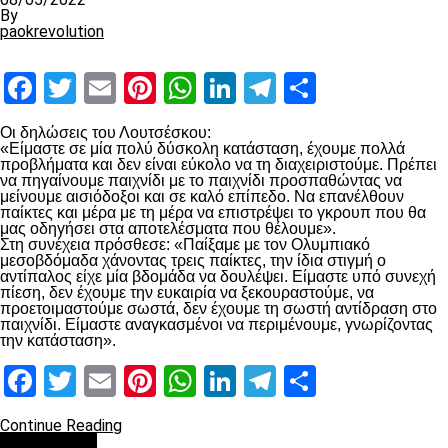
By
paokrevolution
Facebook
Twitter
Email
Pinterest
WhatsApp
LinkedIn
Telegram
Μοιραστ
Οι δηλώσεις του Λουτσέσκου:
«Είμαστε σε μία πολύ δύσκολη κατάσταση, έχουμε πολλά
προβλήματα και δεν είναι εύκολο να τη διαχειριστούμε. Πρέπει
να πηγαίνουμε παιχνίδι με το παιχνίδι προσπαθώντας να
μείνουμε αισιόδοξοι και σε καλό επίπεδο. Να επανέλθουν
παίκτες και μέρα με τη μέρα να επιστρέψει το γκρουπ που θα
μας οδηγήσει στα αποτελέσματα που θέλουμε».
Στη συνέχεια πρόσθεσε: «Παίξαμε με τον Ολυμπιακό
μεσοβδόμαδα χάνοντας τρεις παίκτες, την ίδια στιγμή ο
αντίπαλος είχε μία βδομάδα να δουλέψει. Είμαστε υπό συνεχή
πίεση, δεν έχουμε την ευκαιρία να ξεκουραστούμε, να
προετοιμαστούμε σωστά, δεν έχουμε τη σωστή αντίδραση στο
παιχνίδι. Είμαστε αναγκασμένοι να περιμένουμε, γνωρίζοντας
την κατάσταση».
Facebook
Twitter
Email
Pinterest
WhatsApp
LinkedIn
Telegram
Μοιραστ
Continue Reading
Ποδόσφαιρο