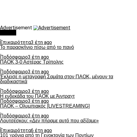
Advertisement
Τάσεις
Επικαιρότητα
3 έτη ago
Το παρασκήνιο πίσω από το πανό
Ποδόσφαιρο
3 έτη ago
ΠΑΟΚ 3-0 Αστέρας Τρίπολης
Ποδόσφαιρο
3 έτη ago
Έκλεισε η μεταγραφή Σαμάτα στον ΠΑΟΚ, μένουν τα
διαδικαστικά
Ποδόσφαιρο
3 έτη ago
Η ενδεκάδα του ΠΑΟΚ με Άιντραχτ
Ποδόσφαιρο
3 έτη ago
ΠΑΟΚ – Ολυμπιακός [LIVESTREAMING]
Ποδόσφαιρο
3 έτη ago
Λουτσέσκου: «Δεν πήραμε αυτό που αξίζαμε»
Επικαιρότητα
6 έτη ago
101 χρόνια από τη Γενοκτονία των Ποντίων