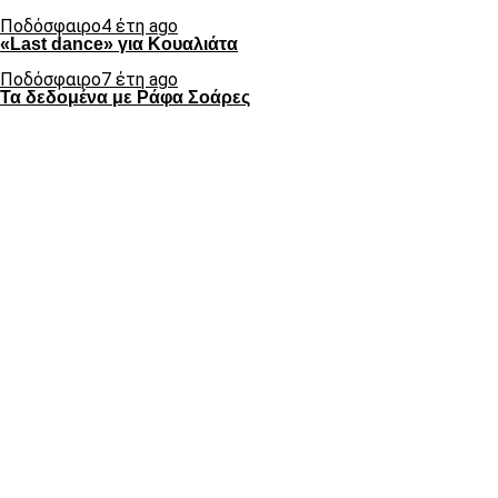
Ποδόσφαιρο
4 έτη ago
«Last dance» για Κουαλιάτα
Ποδόσφαιρο
7 έτη ago
Τα δεδομένα με Ράφα Σοάρες