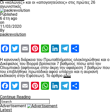
Οι «κολώνες» και οι «απογοητεύσεις» στις πρώτες 26
αγωνιστικές
Published
6 έτη ago
on
11/03/2020
By
paokrevolution
Facebook
Twitter
Email
Pinterest
WhatsApp
LinkedIn
Telegram
Μοιραστ
Η κανονική διάρκεια του Πρωταθλήματος ολοκληρώθηκε και ο
Δικέφαλος του Βορρά βρίσκεται 7 βαθμούς πίσω από τον
Ολυμπιακό (αφήνουμε στην άκρη την αφαίρεση 7 βαθμών που
του επιβλήθηκε πρωτόδικα αφού υπάρχει και η αυριανή
εκδίκαση στην Εφέσεων). Το άρθρο
εδώ
Facebook
Twitter
Email
Pinterest
WhatsApp
LinkedIn
Telegram
Μοιραστ
Continue Reading
Advertisement
Latest