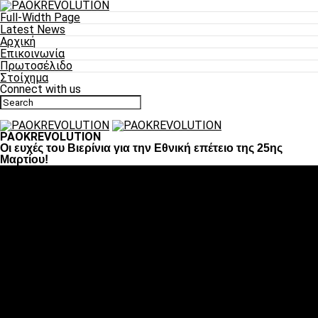
Full-Width Page
Latest News
Αρχική
Επικοινωνία
Πρωτοσέλιδο
Στοίχημα
Connect with us
PAOKREVOLUTION
Οι ευχές του Βιερίνια για την Εθνική επέτειο της 25ης
Μαρτίου!
Ποδόσφαιρο
«Πλέον έχουμε αλλάξει σαν ομάδα, παίξαμε σαν ένα»
«Το πιο σημαντικό είναι η αυτοπεποίθηση των
ποδοσφαιριστών»
«Πάμε να διεκδικήσουμε την οκτάδα»
«Είναι απόλαυση να παίζεις για τον κόσμο του ΠΑΟΚ»
«Θα τα δώσουμε όλα κόντρα στη Λιόν για την οκτάδα»
Μπάσκετ