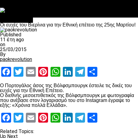
Στο OPEN τα προκριματικά, στη NOVA τα του πρωταθλήματος
Σαν σήμερα: Οταν “έφυγε” ο Λόραντ
πρωτοσέλιδο
Οι ευχές του Βιερίνια για την Εθνική επέτειο της 25ης Μαρτίου!
Published
11 έτη ago
on
25/03/2015
By
paokrevolution
Facebook
Twitter
Email
Pinterest
WhatsApp
LinkedIn
Telegram
Μοιραστ
Ο Πορτογάλος άσος της Βόλφσμπουργκ έστειλε τις δικές του
ευχές για την Eθνική Eπέτειο.
Ο διεθνής μεσοεπιθετικός της Βόλφσμπουργκ με φωτογραφία
που ανέβασε στον λογαριασμό του στο Instagram έγραψε το
εξής: «Χρόνια πολλά Ελλάδα».
Facebook
Twitter
Email
Pinterest
WhatsApp
LinkedIn
Telegram
Μοιραστ
Related Topics:
Up Next