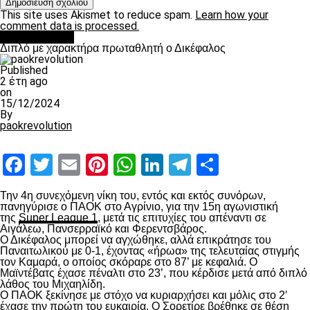
This site uses Akismet to reduce spam.
Learn how your
comment data is processed.
πρωτοσέλιδο
Διπλό με χαρακτήρα πρωταθλητή ο Δικέφαλος
Published
2 έτη ago
on
15/12/2024
By
paokrevolution
Facebook
Twitter
Email
Pinterest
WhatsApp
LinkedIn
Telegram
Μοιραστ
Την 4
η
συνεχόμενη νίκη του, εντός και εκτός συνόρων,
πανηγύρισε ο ΠΑΟΚ στο Αγρίνιο, για την 15
η
αγωνιστική
της
Super League 1
, μετά τις επιτυχίες του απέναντι σε
Αιγάλεω, Πανσερραϊκό και Φερεντσβάρος.
Ο Δικέφαλος μπορεί να αγχώθηκε, αλλά επικράτησε του
Παναιτωλικού με 0-1, έχοντας «ήρωα» της τελευταίας στιγμής
τον Καμαρά, ο οποίος σκόραρε στο 87’ με κεφαλιά. Ο
Μαϊντέβατς έχασε πέναλτι στο 23’, που κέρδισε μετά από διπλό
λάθος του Μιχαηλίδη.
Ο ΠΑΟΚ ξεκίνησε με στόχο να κυριαρχήσει και μόλις στο 2′
έχασε την πρώτη του ευκαιρία. Ο Σορετίρε βρέθηκε σε θέση