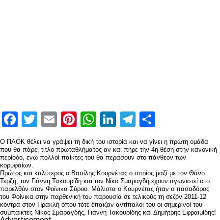
Facebook
Twitter
Email
Pinterest
WhatsApp
LinkedIn
Telegram
Μοιραστ
Ο ΠΑΟΚ θέλει να γράψει τη δική του ιστορία και να γίνει η πρώτη ομάδα
που θα πάρει τίτλο πρωταθλήματος αν και πήρε την 4η θέση στην κανονική
περίοδο, ενώ πολλοί παίκτες του θα περάσουν στο πάνθεον των
κορυφαίων.
Πρώτος και καλύτερος ο Βασίλης Κουρνέτας ο οποίος μαζί με τον Θάνο
Τερζή, τον Γιάννη Τακουρίδη και τον Νίκο Σμαραγδή έχουν αγωνιστεί στο
παρελθόν στον Φοίνικα Σύρου. Μάλιστα ο Κουρνέτας ήταν ο πασαδόρος
του Φοίνικα στην παρθενική του παρουσία σε τελικούς τη σεζόν 2011-12
κόντρα στον Ηρακλή όπου τότε έπαιζαν αντίπαλοι του οι σημερινοί του
συμπαίκτες Νίκος Σμαραγδής, Γιάννη Τακουρίδης και Δημήτρης Εφραιμίδης!
Advertisement