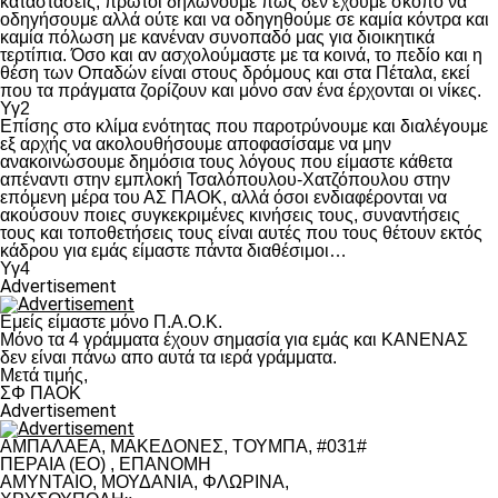
καταστάσεις, πρώτοι δηλώνουμε πως δεν έχουμε σκοπό να
οδηγήσουμε αλλά ούτε και να οδηγηθούμε σε καμία κόντρα και
καμία πόλωση με κανέναν συνοπαδό μας για διοικητικά
τερτίπια. Όσο και αν ασχολούμαστε με τα κοινά, το πεδίο και η
θέση των Οπαδών είναι στους δρόμους και στα Πέταλα, εκεί
που τα πράγματα ζορίζουν και μόνο σαν ένα έρχονται οι νίκες.
Υγ2
Επίσης στο κλίμα ενότητας που παροτρύνουμε και διαλέγουμε
εξ αρχής να ακολουθήσουμε αποφασίσαμε να μην
ανακοινώσουμε δημόσια τους λόγους που είμαστε κάθετα
απέναντι στην εμπλοκή Τσαλόπουλου-Χατζόπουλου στην
επόμενη μέρα του ΑΣ ΠΑΟΚ, αλλά όσοι ενδιαφέρονται να
ακούσουν ποιες συγκεκριμένες κινήσεις τους, συναντήσεις
τους και τοποθετήσεις τους είναι αυτές που τους θέτουν εκτός
κάδρου για εμάς είμαστε πάντα διαθέσιμοι…
Υγ4
Advertisement
Εμείς είμαστε μόνο Π.Α.Ο.Κ.
Μόνο τα 4 γράμματα έχουν σημασία για εμάς και ΚΑΝΕΝΑΣ
δεν είναι πάνω απο αυτά τα ιερά γράμματα.
Μετά τιμής,
ΣΦ ΠΑΟΚ
Advertisement
ΑΜΠΑΛΑΕΑ, ΜΑΚΕΔΟΝΕΣ, ΤΟΥΜΠΑ, #031#
ΠΕΡΑΙΑ (ΕΟ) , ΕΠΑΝΟΜΗ
ΑΜΥΝΤΑΙΟ, ΜΟΥΔΑΝΙΑ, ΦΛΩΡΙΝΑ,