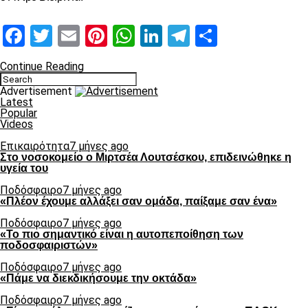
Facebook
Twitter
Email
Pinterest
WhatsApp
LinkedIn
Telegram
Μοιραστ
Continue Reading
Advertisement
Latest
Popular
Videos
Επικαιρότητα
7 μήνες ago
Στο νοσοκομείο ο Μιρτσέα Λουτσέσκου, επιδεινώθηκε η
υγεία του
Ποδόσφαιρο
7 μήνες ago
«Πλέον έχουμε αλλάξει σαν ομάδα, παίξαμε σαν ένα»
Ποδόσφαιρο
7 μήνες ago
«Το πιο σημαντικό είναι η αυτοπεποίθηση των
ποδοσφαιριστών»
Ποδόσφαιρο
7 μήνες ago
«Πάμε να διεκδικήσουμε την οκτάδα»
Ποδόσφαιρο
7 μήνες ago