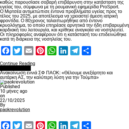
καθώς παρουσίασε σοβαρή επιβάρυνση στην κατάσταση της
υγείας του, σύμφωνα με τη ρουμανική εφημερίδα ProSport.
Ο Μιρτσέα αντιμετώπισε έντονα προβλήματα υγείας προς το
τέλος του 2025, με αποτέλεσμα να χρειαστεί άμεση ιατρική
φροντίδα. Ο 80χρονος ταλαιπωρήθηκε από έντονο
κρυολόγημα, το οποίο επηρέασε αρνητικά την ήδη επιβαρυμένη
καρδιακή του λειτουργία, και κρίθηκε αναγκαία να νοσηλευτεί.
Οι πληροφορίες αναφέρουν ότι η κατάστασή του επιδεινώθηκε
κατά τη διάρκεια της νοσηλείας του.
Facebook
Twitter
Email
Pinterest
WhatsApp
LinkedIn
Telegram
Μοιραστ
Continue Reading
Επικαιρότητα
Ανακοίνωση εννιά ΣΦ ΠΑΟΚ: «Θέλουμε ανεξάρτητο και
αυτάρκη ΑΣ, την καλύτερη λύση για την Τούμπα»
Published
10 μήνες ago
on
22/10/2025
By
paokrevolution
Facebook
Twitter
Email
Pinterest
WhatsApp
LinkedIn
Telegram
Μοιραστ