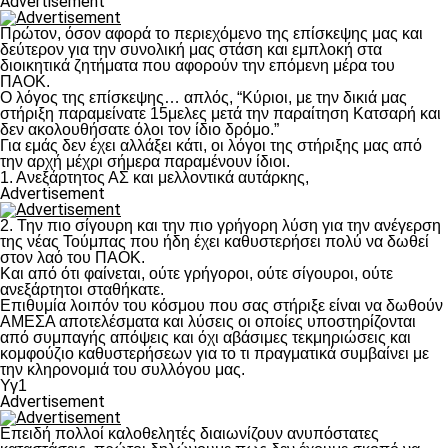
Advertisement
Πρώτον, όσον αφορά το περιεχόμενο της επίσκεψης μας και
δεύτερον για την συνολική μας στάση και εμπλοκή στα
διοικητικά ζητήματα που αφορούν την επόμενη μέρα του
ΠΑΟΚ.
Ο λόγος της επίσκεψης… απλός, “Κύριοι, με την δικιά μας
στήριξη παραμείνατε 15μελες μετά την παραίτηση Κατσαρή και
δεν ακολουθήσατε όλοι τον ίδιο δρόμο.”
Για εμάς δεν έχει αλλάξει κάτι, οι λόγοι της στήριξης μας από
την αρχή μέχρι σήμερα παραμένουν ίδιοι.
1. Ανεξάρτητος ΑΣ και μελλοντικά αυτάρκης,
Advertisement
2. Την πιο σίγουρη και την πιο γρήγορη λύση για την ανέγερση
της νέας Τούμπας που ήδη έχει καθυστερήσει πολύ να δωθεί
στον λαό του ΠΑΟΚ.
Και από ότι φαίνεται, ούτε γρήγοροι, ούτε σίγουροι, ούτε
ανεξάρτητοι σταθήκατε.
Επιθυμία λοιπόν του κόσμου που σας στήριξε είναι να δωθούν
ΑΜΕΣΑ αποτελέσματα και λύσεις οι οποίες υποστηρίζονται
από συμπαγής απόψεις και όχι αβάσιμες τεκμηριώσεις και
κομφούζιο καθυστερήσεων για το τι πραγματικά συμβαίνει με
την κληρονομιά του συλλόγου μας.
Υγ1
Advertisement
Επειδή πολλοί καλοθελητές διαιωνίζουν ανυπόστατες