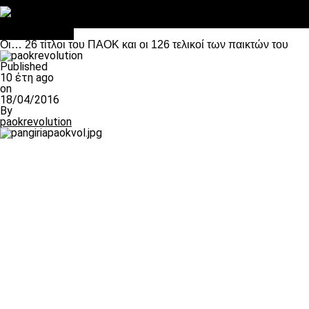
Στο OPEN τα προκριματικά, στη NOVA τα του πρωταθλήματος
Σαν σήμερα: Οταν “έφυγε” ο Λόραντ
Επικαιρότητα
Οι… 26 τίτλοι του ΠΑΟΚ και οι 126 τελικοί των παικτών του
Published
10 έτη ago
on
18/04/2016
By
paokrevolution