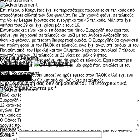
Επι πλέον, ο Κουρνέτας έχει τις περισσότερες παρουσίες σε τελικούς από
οποιοδήποτε αθλητή των δύο φιναλίστ. Για 13η χρονιά φτάνει σε τελικούς
της Volley League έχοντας στο ενεργητικό του 45 τελικούς. Μάλιστα έχει
νικήσει τους 29 και έχει χάσει μόλις τους 16.
Εντυπωσιακές είναι και οι επιδόσεις του Νίκου Σμαραγδή που έχει που
φτάνει για 9η χρονιά σε τελικούς και μαζί με τον Ανδρέα Ανδρεάδη του
Φοίνικα φτάνουν με τέταρτη διαφορετική ομάδα. Ο Σμαραγδής θα αγωνιστεί
για πρώτη φορά με τον ΠΑΟΚ σε τελικούς, ενώ έχει αγωνιστεί ακόμα με τον
Παναθηναϊκό, τον Ηρακλή και τον Ολυμπιακό έχοντας συνολικά 7 τίτλους
πρωταθλημάτων, 31 τελικούς με 22 νίκες και μόλις 9 ήττες.
Continue Reading
Ο Δημήτρης Εφραιμίδης φτάνει για 4η φορά σε τελικούς. Εχει κατακτήσει
Advertisement
από έναν τίτλο με ΠΑΟΚ και Ηρακλή και μία φορά ήταν φιναλίστ με τον
You may like
Ηρακλή.
Click to comment
Ο Τζέισον Γιαμπλόνσκι μπορεί να ήρθε εφέτος στον ΠΑΟΚ αλλά έχει ένα
Leave a Reply
πρωτάθλημα με τον Ολυμπιακό και 3-0 νίκες σε τελικούς.
Η ηλ. διεύθυνση σας δεν δημοσιεύεται.
Τα υποχρεωτικά
Advertisement
πεδία σημειώνονται με
*
Πολύ καλές επιδόσεις και από τον Γιάννη Τακουρίδη ο οποίος μαζί με τον
Σμαραγδή και τον Εφραιμίδη ήταν αντίπαλος του Φοίνικα και τη σεζόν 2011-
12 κατακτώντας τον τίτλο με τον Ηρακλή στον 5ο τελικό που κρίθηκε χωρίς
αγώνα. Επίσης την περσινή σεζόν αγωνίστηκε αντίπαλος του ΠΑΟΚ στους
τελικούς αφού φορούσε τη φανέλα του Ολυμπιακού.
Ο Θάνος Τερζής φτάνει με τρίτη διαφορετική ομάδα σε τελικούς μετά τις δύο
χρονιές που έφτασε με τον Ολυμπιακό (πήρε έναν τίτλο) και μία φορά με τον
Σχόλιο
*
Παμβοχαϊκό ενώ και αυτός έχει περάσει από τα αποδυτήρια του Φοίνικα
Όνομα
*
Σύρου.