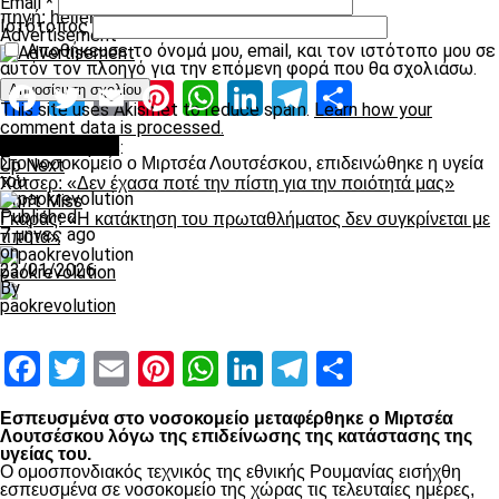
Email
*
πηγή: hellenic volleyball League
Ιστότοπος
Advertisement
Αποθήκευσε το όνομά μου, email, και τον ιστότοπο μου σε
αυτόν τον πλοηγό για την επόμενη φορά που θα σχολιάσω.
Facebook
Twitter
Email
Pinterest
WhatsApp
LinkedIn
Telegram
Μοιραστ
This site uses Akismet to reduce spam.
Learn how your
comment data is processed.
Επικαιρότητα
Related Topics:
Στο νοσοκομείο ο Μιρτσέα Λουτσέσκου, επιδεινώθηκε η υγεία
Up Next
του
Χάτσερ: «Δεν έχασα ποτέ την πίστη για την ποιότητά μας»
Don't Miss
Published
Γκαράς: «Η κατάκτηση του πρωταθλήματος δεν συγκρίνεται με
7 μήνες ago
τίποτα»
on
23/01/2026
paokrevolution
By
paokrevolution
Facebook
Twitter
Email
Pinterest
WhatsApp
LinkedIn
Telegram
Μοιραστ
Εσπευσμένα στο νοσοκομείο μεταφέρθηκε ο Μιρτσέα
Λουτσέσκου λόγω της επιδείνωσης της κατάστασης της
υγείας του.
Ο ομοσπονδιακός τεχνικός της εθνικής Ρουμανίας εισήχθη
εσπευσμένα σε νοσοκομείο της χώρας τις τελευταίες ημέρες,