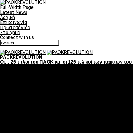
Full-Width Page
Latest News
Αρχική
Επικοινωνία
Πρωτοσέλιδο
Στοίχημα
Connect with us
PAOKREVOLUTION
Οι… 26 τίτλοι του ΠΑΟΚ και οι 126 τελικοί των παικτών του
Ποδόσφαιρο
«Πλέον έχουμε αλλάξει σαν ομάδα, παίξαμε σαν ένα»
«Το πιο σημαντικό είναι η αυτοπεποίθηση των
ποδοσφαιριστών»
«Πάμε να διεκδικήσουμε την οκτάδα»
«Είναι απόλαυση να παίζεις για τον κόσμο του ΠΑΟΚ»
«Θα τα δώσουμε όλα κόντρα στη Λιόν για την οκτάδα»
Μπάσκετ