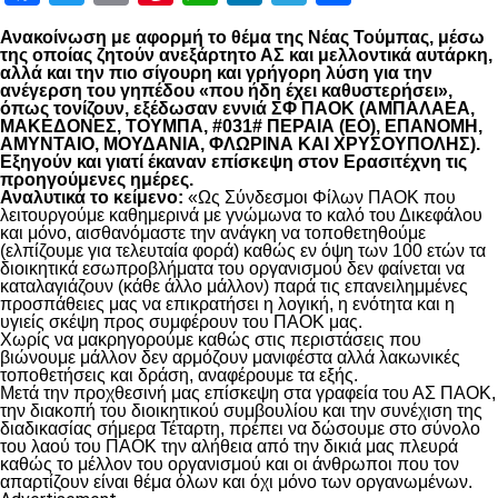
Ανακοίνωση με αφορμή το θέμα της Νέας Τούμπας, μέσω
της οποίας ζητούν ανεξάρτητο ΑΣ και μελλοντικά αυτάρκη,
αλλά και την πιο σίγουρη και γρήγορη λύση για την
ανέγερση του γηπέδου «που ήδη έχει καθυστερήσει»,
όπως τονίζουν, εξέδωσαν εννιά ΣΦ ΠΑΟΚ (ΑΜΠΑΛΑΕΑ,
ΜΑΚΕΔΟΝΕΣ, ΤΟΥΜΠΑ, #031# ΠΕΡΑΙΑ (ΕΟ), ΕΠΑΝΟΜΗ,
ΑΜΥΝΤΑΙΟ, ΜΟΥΔΑΝΙΑ, ΦΛΩΡΙΝΑ ΚΑΙ ΧΡΥΣΟΥΠΟΛΗΣ).
Εξηγούν και γιατί έκαναν επίσκεψη στον Ερασιτέχνη τις
προηγούμενες ημέρες.
Αναλυτικά το κείμενο:
«Ως Σύνδεσμοι Φίλων ΠΑΟΚ που
λειτουργούμε καθημερινά με γνώμωνα το καλό του Δικεφάλου
και μόνο, αισθανόμαστε την ανάγκη να τοποθετηθούμε
(ελπίζουμε για τελευταία φορά) καθώς εν όψη των 100 ετών τα
διοικητικά εσωπροβλήματα του οργανισμού δεν φαίνεται να
καταλαγιάζουν (κάθε άλλο μάλλον) παρά τις επανειλημμένες
προσπάθειες μας να επικρατήσει η λογική, η ενότητα και η
υγιείς σκέψη προς συμφέρουν του ΠΑΟΚ μας.
Χωρίς να μακρηγορούμε καθώς στις περιστάσεις που
βιώνουμε μάλλον δεν αρμόζουν μανιφέστα αλλά λακωνικές
τοποθετήσεις και δράση, αναφέρουμε τα εξής.
Μετά την προχθεσινή μας επίσκεψη στα γραφεία του ΑΣ ΠΑΟΚ,
την διακοπή του διοικητικού συμβουλίου και την συνέχιση της
διαδικασίας σήμερα Τέταρτη, πρέπει να δώσουμε στο σύνολο
του λαού του ΠΑΟΚ την αλήθεια από την δικιά μας πλευρά
καθώς το μέλλον του οργανισμού και οι άνθρωποι που τον
απαρτίζουν είναι θέμα όλων και όχι μόνο των οργανωμένων.