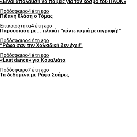
«Είναι απόλαυση να παίζεις για τον κόσμο του ΠΑΟΚ»
Ποδόσφαιρο
4 έτη ago
Πιθανή θλάση ο Τόμας
Επικαιρότητα
4 έτη ago
Παρουσίαση με… πλακάτ “κάντε καμιά μεταγραφή!”
Ποδόσφαιρο
4 έτη ago
“Ράφα σαν την Χαλκιδική δεν έχει!”
Ποδόσφαιρο
4 έτη ago
«Last dance» για Κουαλιάτα
Ποδόσφαιρο
7 έτη ago
Τα δεδομένα με Ράφα Σοάρες