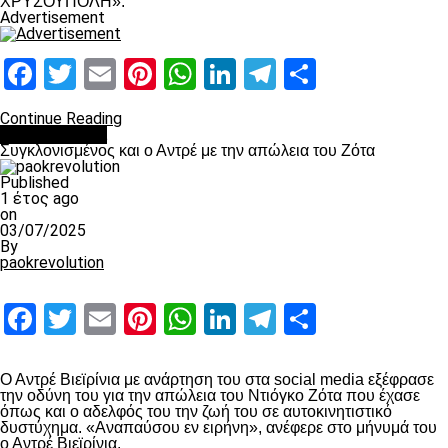
ΧΡΥΣΟΥΠΟΛΗ».
Advertisement
Facebook
Twitter
Email
Pinterest
WhatsApp
LinkedIn
Telegram
Μοιραστ
Continue Reading
Επικαιρότητα
Συγκλονισμένος και ο Αντρέ με την απώλεια του Ζότα
Published
1 έτος ago
on
03/07/2025
By
paokrevolution
Facebook
Twitter
Email
Pinterest
WhatsApp
LinkedIn
Telegram
Μοιραστ
Ο Αντρέ Βιεϊρίνια με ανάρτηση του στα social media εξέφρασε
την οδύνη του για την απώλεια του Ντιόγκο Ζότα που έχασε
όπως και ο αδελφός του την ζωή του σε αυτοκινητιστικό
δυστύχημα. «Αναπαύσου εν ειρήνη», ανέφερε στο μήνυμά του
ο Αντρέ Βιεϊρίνια.