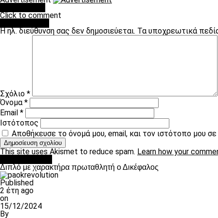
You may like
Click to comment
Leave a Reply
Η ηλ. διεύθυνση σας δεν δημοσιεύεται.
Τα υποχρεωτικά πεδί
Σχόλιο
*
Όνομα
*
Email
*
Ιστότοπος
Αποθήκευσε το όνομά μου, email, και τον ιστότοπο μου σ
This site uses Akismet to reduce spam.
Learn how your commen
πρωτοσέλιδο
Διπλό με χαρακτήρα πρωταθλητή ο Δικέφαλος
Published
2 έτη ago
on
15/12/2024
By