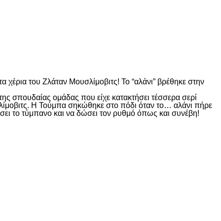
α χέρια του Ζλάταν Μουσλίμοβιτς! Το “αλάνι” βρέθηκε στην
της σπουδαίας ομάδας που είχε κατακτήσει τέσσερα σερί
λίμοβιτς. Η Τούμπα σηκώθηκε στο πόδι όταν το… αλάνι πήρε
σει το τύμπανο και να δώσει τον ρυθμό όπως και συνέβη!