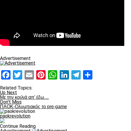
Advertisement
Facebook
Twitter
Email
Pinterest
WhatsApp
LinkedIn
Telegram
Μοιραστ
Related Topics:
Up Next
Με την κοιλιά απ’ έξω…
Don't Miss
ΠΑΟΚ-Ολυμπιακός το pre-game
paokrevolution
Continue Reading
Advertisement