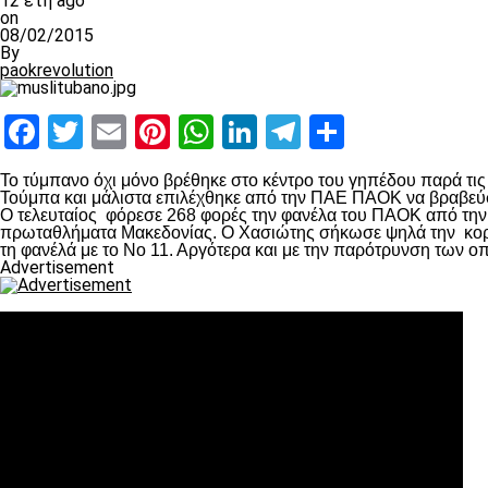
12 έτη ago
on
08/02/2015
By
paokrevolution
Facebook
Twitter
Email
Pinterest
WhatsApp
LinkedIn
Telegram
Μοιραστ
Το τύμπανο όχι μόνο βρέθηκε στο κέντρο του γηπέδου παρά τις 
Τούμπα και μάλιστα επιλέχθηκε από την ΠΑΕ ΠΑΟΚ να βραβεύσ
Ο τελευταίος φόρεσε 268 φορές την φανέλα του ΠΑΟΚ από την π
πρωταθλήματα Μακεδονίας. Ο Χασιώτης σήκωσε ψηλά την κορνί
τη φανέλά με το Νο 11. Αργότερα και με την παρότρυνση των 
Advertisement