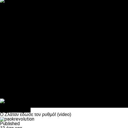
ΠΑΟΚ και τηλεοπτικά: αποκλειστικά απόφαση Σαββίδη
Αντίπαλοι
Νέα προβλήματα στην Μπέτις πριν την Τούμπα
Επίσημο «stop» στους φίλους του ΠΑΟΚ στο Αγρίνιο
Η Λιόν «σφυροκόπησε» τη Μονακό και πλησιάζει στο Champio
ΠΑΟΚ: Τι έκαναν οι αντίπαλοί του στο Europa League
Η Ριέκα διέκοψε την εγγραφή μελών ενόψει… ΠΑΟΚ
Διάφορα
Πέθανε ο μπαμπάς του Γιαννάκη, Λουκάς Μήλιος
ΣΦ ΠΑΟΚ Θύρα 4: Ανακοίνωσε οδική εκδρομή για τον αγώνα με
Κανείς δεν ξέχασε τα έξι αετόπουλα
Στο OPEN τα προκριματικά, στη NOVA τα του πρωταθλήματος
Σαν σήμερα: Οταν “έφυγε” ο Λόραντ
πρωτοσέλιδο
Ο Ζλάταν έδωσε τον ρυθμό! (video)
Published