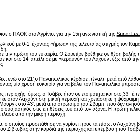
είτε
ισε ο ΠΑΟΚ στο Αγρίνιο, για την 15
η
αγωνιστική της
Super Lea
λικού με 0-1, έχοντας «ήρωα» της τελευταίας στιγμής τον Καμα
ίδη.
ασε την πρώτη του ευκαιρία. Ο Σορετίρε βρέθηκε σε θέση βολής
σε και στο 14′ απείλησε με «κεραυνό» του Λαχούντ έξω από την
τς
ς, ενώ στο 21’ ο Παναιτωλικός κέρδισε πέναλτι μετά από λάθος
νοντας μία χρυσή ευκαιρία για να βάλει τον Παναιτωλικό μπροστ
ς περιοχής, όμως, ο Τσάβες ήταν σε ετοιμότητα και στο 33′, έπε
ε στον Λαχούντ στη μικρή περιοχή και χρειάστηκε η ψύχραιμη 
Μουργκ στο 43′, μετά από στρώσιμο του Σβαμπ, που δεν ανησύ
ιο ουσιαστικός στις επιθέσεις του από τον άξονα. Η πρώτη τελι
ε πλασέ από την μικρή περιοχή.
, ο οποίος προσπάθησε να γυρίσει προς τα πίσω, ο Λαχούντ βγ
ου Ζίβκοβιτς στην καρδιά της περιοχής και επέμβαση του Τσάβ