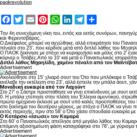
paokrevolution
Facebook
Twitter
Email
Pinterest
WhatsApp
LinkedIn
Telegram
Μοιραστ
Την 4
η
συνεχόμενη νίκη του, εντός και εκτός συνόρων, πανηγύρ
και Φερεντσβάρος.
Ο Δικέφαλος μπορεί να αγχώθηκε, αλλά επικράτησε του Παναιτω
πέναλτι στο 23’, που κέρδισε μετά από διπλό λάθος του Μιχαηλ
Ο ΠΑΟΚ ξεκίνησε με στόχο να κυριαρχήσει και μόλις στο 2′ έχ
κόρνερ ο Τσάβες.Από το 10’ και μετά ο Παναιτωλικός ισορρόπη
Διπλό λάθος Μιχαηλίδη, χαμένο πέναλτι από τον Μαϊντέβα
Advertisement
Ακολούθησε στο 15′ χλιαρό σουτ του Ότο που μπλόκαρε ο Τσάβε
ανέλαβε την εκτέλεση στο 23’, αλλά έστειλε την μπάλα άουτ, χά
Μοναδική ευκαιρία από τον Λαχούντ
Στο 27′ ο Σάστρε προσπάθησε να γίνει επικίνδυνος με σουτ εκτό
0. Η μπάλα χτύπησε στην πλάτη του Έλληνα αμυντικού, στρώθηκ
πρώτο ημίχρονο έκλεισε με σουτ υπό καλές προϋποθέσεις του 
στο ξεκίνημα του δευτέρου μέρους, με στόχο ο ΠΑΟΚ να γίνει π
εκτός περιοχής, πριν στο 58′ ο Ότο χάσει σπουδαία ευκαιρία μ
Ο Κοτάρσκι «έσωσε» τον Καμαρά
Στο 60’ ο Παναιτωλικός απείλησε από μεγάλο λάθος του Καμαρά
επόμενη αξιοσημείωτη φάση καταγράφηκε στο 78’, με γύρισμα τ
Advertisement