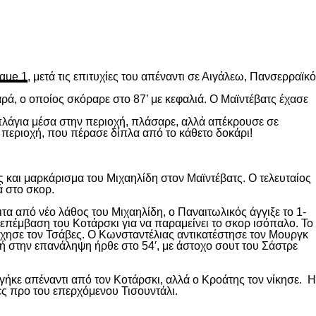
gue 1
, μετά τις επιτυχίες του απέναντι σε Αιγάλεω, Πανσερραϊκό
ρά, ο οποίος σκόραρε στο 87’ με κεφαλιά. Ο Μαϊντέβατς έχασε
 πλάγια μέσα στην περιοχή, πλάσαρε, αλλά απέκρουσε σε
 περιοχή, που πέρασε δίπλα από το κάθετο δοκάρι!
 και μαρκάρισμα του Μιχαηλίδη στον Μαϊντέβατς. Ο τελευταίος
ά στο σκορ.
ιτα από νέο λάθος του Μιχαηλίδη, ο Παναιτωλικός άγγιξε το 1-
επέμβαση του Κοτάρσκι για να παραμείνει το σκορ ισόπαλο. Το
χησε τον Τσάβες. Ο Κωνσταντέλιας αντικατέστησε τον Μουργκ
κή στην επανάληψη ήρθε στο 54′, με άστοχο σουτ του Σάστρε
ήκε απέναντι από τον Κοτάρσκι, αλλά ο Κροάτης τον νίκησε. Η
ες προ του επερχόμενου Τισουντάλι.