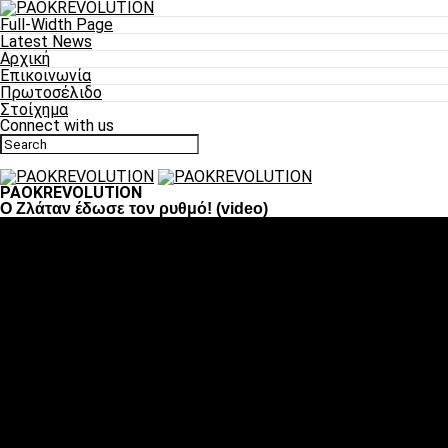
Full-Width Page
Latest News
Αρχική
Επικοινωνία
Πρωτοσέλιδο
Στοίχημα
Connect with us
PAOKREVOLUTION
Ο Ζλάταν έδωσε τον ρυθμό! (video)
Ποδόσφαιρο
«Πλέον έχουμε αλλάξει σαν ομάδα, παίξαμε σαν ένα»
«Το πιο σημαντικό είναι η αυτοπεποίθηση των ποδοσφαιριστώ
«Πάμε να διεκδικήσουμε την οκτάδα»
«Είναι απόλαυση να παίζεις για τον κόσμο του ΠΑΟΚ»
«Θα τα δώσουμε όλα κόντρα στη Λιόν για την οκτάδα»
Μπάσκετ
Αλλαγή ώρας με Σπόρτινγκ και Μπιλμπάο