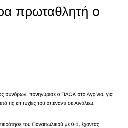
ρα πρωταθλητή ο
p
In
egram
οιραστείτε
τός συνόρων, πανηγύρισε ο ΠΑΟΚ στο Αγρίνιο, για
μετά τις επιτυχίες του απέναντι σε Αιγάλεω,
ικράτησε του Παναιτωλικού με 0-1, έχοντας