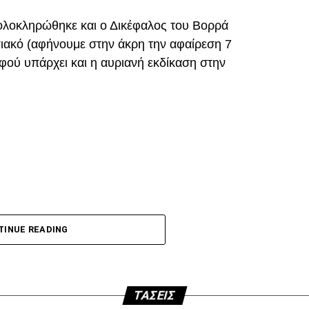
ολοκληρώθηκε και ο Δικέφαλος του Βορρά
ιακό (αφήνουμε στην άκρη την αφαίρεση 7
ού υπάρχει και η αυριανή εκδίκαση στην
DVERTISEMENT
p
In
egram
οιραστείτε
 τη φετινή σεζόν με κεφαλιά, μετά τα σημαντικά
ακό.
TINUE READING
άποια δύσκολη φάση. Καταλόγισε στο 21’ χωρίς
τωλικού για μαρκάρισμα του Μιχαηλίδη και έβγαλε
.
ΤΆΣΕΙΣ