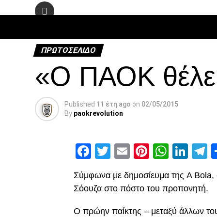
ΠΟΔΌΣΦΑ
ΠΡΩΤΟΣΈΛΙΔΟ
«Ο ΠΑΟΚ θέλε
Published
11 έτη ago
on
02/05/2015
By
paokrevolution
Facebook
Twitter
Email
Pinterest
Whats
Link
T
Σύμφωνα με δημοσίευμα της A Bola,
Σόουζα στο πόστο του προπονητή.
Ο πρώην παίκτης – μεταξύ άλλων του 