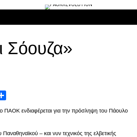
ΙΡΟ
ΜΠΆΣΚΕΤ
ΒΌΛΛΕΫ
ΕΠΙΚΑΙΡΌΤΗΤΑ
ΑΝΤΊΠΑΛΟΙ
ι Σόουζα»
App
edIn
elegram
Μοιραστείτε
 ο ΠΑΟΚ ενδιαφέρεται για την πρόσληψη του Πάουλο
Παναθηναϊκού – και νυν τεχνικός της ελβετικής