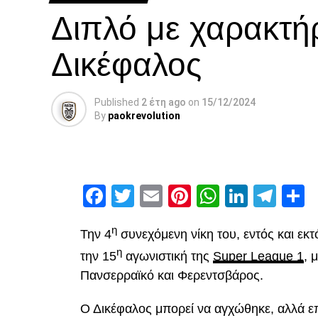
Διπλό με χαρακτή
Δικέφαλος
Published
2 έτη ago
on
15/12/2024
By
paokrevolution
Facebook
Twitter
Email
Pinterest
WhatsAp
Linked
Tel
Μ
η
Την 4
συνεχόμενη νίκη του, εντός και εκ
η
την 15
αγωνιστική της
Super League 1
, 
Πανσερραϊκό και Φερεντσβάρος.
Ο Δικέφαλος μπορεί να αγχώθηκε, αλλά επ