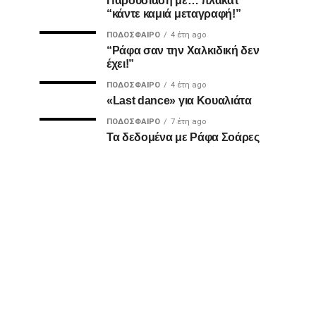
Παρουσίαση με… πλακάτ
“κάντε καμιά μεταγραφή!”
ΠΟΔΌΣΦΑΙΡΟ
4 έτη ago
“Ράφα σαν την Χαλκιδική δεν
έχει!”
ΠΟΔΌΣΦΑΙΡΟ
4 έτη ago
«Last dance» για Κουαλιάτα
ΠΟΔΌΣΦΑΙΡΟ
7 έτη ago
Τα δεδομένα με Ράφα Σοάρες