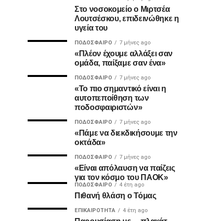
Στο νοσοκομείο ο Μιρτσέα
Λουτσέσκου, επιδεινώθηκε η
υγεία του
ΠΟΔΌΣΦΑΙΡΟ
7 μήνες ago
«Πλέον έχουμε αλλάξει σαν
ομάδα, παίξαμε σαν ένα»
ΠΟΔΌΣΦΑΙΡΟ
7 μήνες ago
«Το πιο σημαντικό είναι η
αυτοπεποίθηση των
ποδοσφαιριστών»
ΠΟΔΌΣΦΑΙΡΟ
7 μήνες ago
«Πάμε να διεκδικήσουμε την
οκτάδα»
ΠΟΔΌΣΦΑΙΡΟ
7 μήνες ago
«Είναι απόλαυση να παίζεις
για τον κόσμο του ΠΑΟΚ»
ΠΟΔΌΣΦΑΙΡΟ
4 έτη ago
Πιθανή θλάση ο Τόμας
ΕΠΙΚΑΙΡΌΤΗΤΑ
4 έτη ago