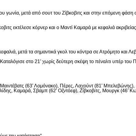
ου γωνία, μετά από σουτ του Ζίβκοβιτς και στην επόμενη φάση ο
οβιτς εκτέλεσε κόρνερ και ο Μαντί Καμαρά με κεφαλιά ακριβείας
εφαλιά, μετά τα σημαντικά γκολ του κόντρα σε Ατρόμητο και Λε
αταλόγισε στο 21’ χωρίς δεύτερη σκέψη το πέναλτι υπέρ του Π
αιντέβατς (63’ Λομόνακο), Πέρες, Λαχούντ (81’ Μπελεβώνης), Σ
ίδης, Καμαρά, Σβαμπ (62’ Οζντόεφ), Ζίβκοβιτς, Μουργκ (46’ Κων
είτε
ούμε την κατάσταση”