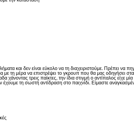
είτε
ματα και δεν είναι εύκολο να τη διαχειριστούμε. Πρέπει να πη
έρα με τη μέρα να επιστρέψει το γκρουπ που θα μας οδηγήσει σ
 χάνοντας τρεις παίκτες, την ίδια στιγμή ο αντίπαλος είχε μί
ν έχουμε τη σωστή αντίδραση στο παιχνίδι. Είμαστε αναγκασμέν
είτε
κές