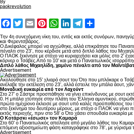
By
paokrevolution
Facebook
Twitter
Email
Pinterest
WhatsApp
LinkedIn
Telegram
Μοιραστ
Την 4
η
συνεχόμενη νίκη του, εντός και εκτός συνόρων, πανηγύρ
και Φερεντσβάρος.
Ο Δικέφαλος μπορεί να αγχώθηκε, αλλά επικράτησε του Παναιτω
πέναλτι στο 23’, που κέρδισε μετά από διπλό λάθος του Μιχαηλ
Ο ΠΑΟΚ ξεκίνησε με στόχο να κυριαρχήσει και μόλις στο 2′ έχ
κόρνερ ο Τσάβες.Από το 10’ και μετά ο Παναιτωλικός ισορρόπη
Διπλό λάθος Μιχαηλίδη, χαμένο πέναλτι από τον Μαϊντέβα
Advertisement
Ακολούθησε στο 15′ χλιαρό σουτ του Ότο που μπλόκαρε ο Τσάβε
ανέλαβε την εκτέλεση στο 23’, αλλά έστειλε την μπάλα άουτ, χά
Μοναδική ευκαιρία από τον Λαχούντ
Στο 27′ ο Σάστρε προσπάθησε να γίνει επικίνδυνος με σουτ εκτό
0. Η μπάλα χτύπησε στην πλάτη του Έλληνα αμυντικού, στρώθηκ
πρώτο ημίχρονο έκλεισε με σουτ υπό καλές προϋποθέσεις του 
στο ξεκίνημα του δευτέρου μέρους, με στόχο ο ΠΑΟΚ να γίνει π
εκτός περιοχής, πριν στο 58′ ο Ότο χάσει σπουδαία ευκαιρία μ
Ο Κοτάρσκι «έσωσε» τον Καμαρά
Στο 60’ ο Παναιτωλικός απείλησε από μεγάλο λάθος του Καμαρά
επόμενη αξιοσημείωτη φάση καταγράφηκε στο 78’, με γύρισμα τ
Advertisement