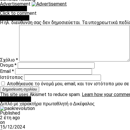
Advertisement
You may like
Click to comment
Leave a Reply
Η ηλ. διεύθυνση σας δεν δημοσιεύεται.
Τα υποχρεωτικά πεδί
Σχόλιο
*
Όνομα
*
Email
*
Ιστότοπος
Αποθήκευσε το όνομά μου, email, και τον ιστότοπο μου σ
This site uses Akismet to reduce spam.
Learn how your commen
πρωτοσέλιδο
Διπλό με χαρακτήρα πρωταθλητή ο Δικέφαλος
Published
2 έτη ago
on
15/12/2024