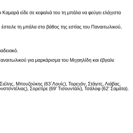
 Καμαρά είδε σε κεφαλιά του τη μπάλα να φεύγει ελάχιστα
 έστειλε τη μπάλα στο βάθος της εστίας του Παναιτωλικού,
βαδειακό.
αναιτωλικού για μαρκάρισμα του Μιχαηλίδη και έβγαλε
ιέλης, Μπουζούκης (63΄Λουίς), Τορεχόν, Στάγιτς, Λιάβας.
στσντέλιας), Σορετίρε (69’ Τισουντάλι), Τσάλοφ (62’ Σαμάτα).