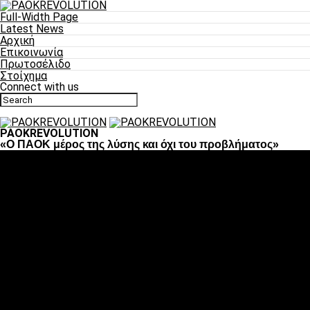
Full-Width Page
Latest News
Αρχική
Επικοινωνία
Πρωτοσέλιδο
Στοίχημα
Connect with us
PAOKREVOLUTION
«Ο ΠΑΟΚ μέρος της λύσης και όχι του προβλήματος»
Ποδόσφαιρο
«Πλέον έχουμε αλλάξει σαν ομάδα, παίξαμε σαν ένα»
«Το πιο σημαντικό είναι η αυτοπεποίθηση των ποδοσφαιριστώ
«Πάμε να διεκδικήσουμε την οκτάδα»
«Είναι απόλαυση να παίζεις για τον κόσμο του ΠΑΟΚ»
«Θα τα δώσουμε όλα κόντρα στη Λιόν για την οκτάδα»
Μπάσκετ
Αλλαγή ώρας με Σπόρτινγκ και Μπιλμπάο