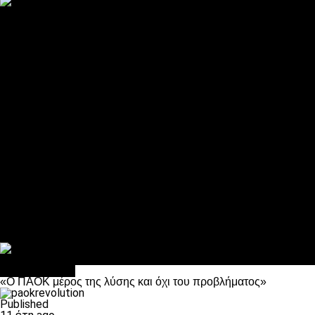
ΠΑΟΚ και τηλεοπτικά: αποκλειστικά απόφαση Σαββίδη
Αντίπαλοι
Νέα προβλήματα στην Μπέτις πριν την Τούμπα
Επίσημο «stop» στους φίλους του ΠΑΟΚ στο Αγρίνιο
Η Λιόν «σφυροκόπησε» τη Μονακό και πλησιάζει στο Champio
ΠΑΟΚ: Τι έκαναν οι αντίπαλοί του στο Europa League
Η Ριέκα διέκοψε την εγγραφή μελών ενόψει… ΠΑΟΚ
Διάφορα
Πέθανε ο μπαμπάς του Γιαννάκη, Λουκάς Μήλιος
ΣΦ ΠΑΟΚ Θύρα 4: Ανακοίνωσε οδική εκδρομή για τον αγώνα με
Κανείς δεν ξέχασε τα έξι αετόπουλα
Στο OPEN τα προκριματικά, στη NOVA τα του πρωταθλήματος
Σαν σήμερα: Οταν “έφυγε” ο Λόραντ
πρωτοσέλιδο
«Ο ΠΑΟΚ μέρος της λύσης και όχι του προβλήματος»
Published