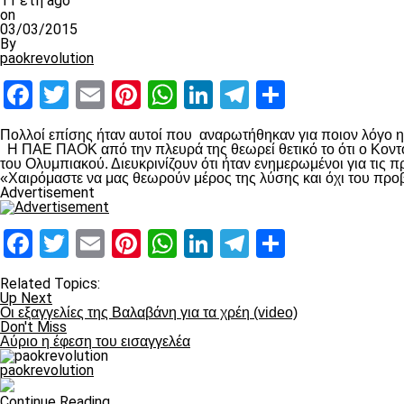
11 έτη ago
on
03/03/2015
By
paokrevolution
Facebook
Twitter
Email
Pinterest
WhatsApp
LinkedIn
Telegram
Μοιραστ
Πολλοί επίσης ήταν αυτοί που αναρωτήθηκαν για ποιον λόγο 
Η ΠΑΕ ΠΑΟΚ από την πλευρά της θεωρεί θετικό το ότι ο Κοντο
του Ολυμπιακού. Διευκρινίζουν ότι ήταν ενημερωμένοι για τις
«Χαιρόμαστε να μας θεωρούν μέρος της λύσης και όχι του προ
Advertisement
Facebook
Twitter
Email
Pinterest
WhatsApp
LinkedIn
Telegram
Μοιραστ
Related Topics:
Up Next
Οι εξαγγελίες της Βαλαβάνη για τα χρέη (video)
Don't Miss
Αύριο η έφεση του εισαγγελέα
paokrevolution
Continue Reading