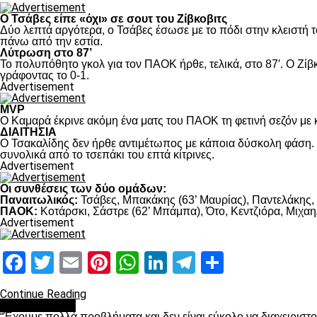
Ο Τσάβες είπε «όχι» σε σουτ του Ζίβκοβιτς
Δύο λεπτά αργότερα, ο Τσάβες έσωσε με το πόδι στην κλειστή τ
πάνω από την εστία.
Λύτρωση στο 87’
Το πολυπόθητο γκολ για τον ΠΑΟΚ ήρθε, τελικά, στο 87′. Ο Ζίβκ
γράφοντας το 0-1.
Advertisement
MVP
Ο Καμαρά έκρινε ακόμη ένα ματς του ΠΑΟΚ τη φετινή σεζόν με κ
ΔΙΑΙΤΗΣΙΑ
Ο Τσακαλίδης δεν ήρθε αντιμέτωπος με κάποια δύσκολη φάση. Κ
συνολικά από το τσεπάκι του επτά κίτρινες.
Advertisement
Οι συνθέσεις των δύο ομάδων:
Παναιτωλικός:
Τσάβες, Μπακάκης (63’ Μαυρίας), Παντελάκης, Μ
ΠΑΟΚ:
Κοτάρσκι, Σάστρε (62’ Μπάμπα), Ότο, Κεντζιόρα, Μιχαηλ
Advertisement
Facebook
Twitter
Email
Pinterest
WhatsApp
LinkedIn
Telegram
Μοιραστ
Continue Reading
πρωτοσέλιδο
“Έχουμε πολλά προβλήματα και δεν είναι εύκολο να διαχειριστ