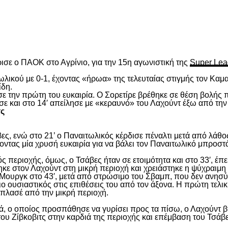
είτε
ισε ο ΠΑΟΚ στο Αγρίνιο, για την 15
η
αγωνιστική της
Super Lea
λικού με 0-1, έχοντας «ήρωα» της τελευταίας στιγμής τον Καμα
ίδη.
ασε την πρώτη του ευκαιρία. Ο Σορετίρε βρέθηκε σε θέση βολής
σε και στο 14′ απείλησε με «κεραυνό» του Λαχούντ έξω από την
τς
ς, ενώ στο 21’ ο Παναιτωλικός κέρδισε πέναλτι μετά από λάθος
νοντας μία χρυσή ευκαιρία για να βάλει τον Παναιτωλικό μπροστ
ς περιοχής, όμως, ο Τσάβες ήταν σε ετοιμότητα και στο 33′, έπε
ε στον Λαχούντ στη μικρή περιοχή και χρειάστηκε η ψύχραιμη 
Μουργκ στο 43′, μετά από στρώσιμο του Σβαμπ, που δεν ανησύ
ιο ουσιαστικός στις επιθέσεις του από τον άξονα. Η πρώτη τελι
ε πλασέ από την μικρή περιοχή.
, ο οποίος προσπάθησε να γυρίσει προς τα πίσω, ο Λαχούντ βγ
ου Ζίβκοβιτς στην καρδιά της περιοχής και επέμβαση του Τσάβ