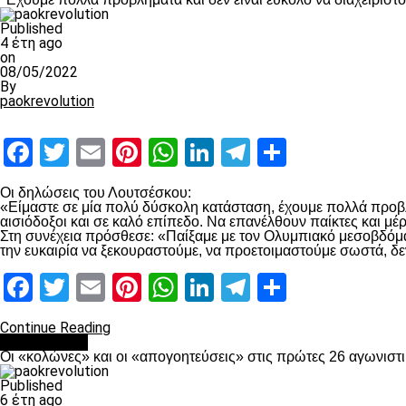
Published
4 έτη ago
on
08/05/2022
By
paokrevolution
Facebook
Twitter
Email
Pinterest
WhatsApp
LinkedIn
Telegram
Μοιραστ
Οι δηλώσεις του Λουτσέσκου:
«Είμαστε σε μία πολύ δύσκολη κατάσταση, έχουμε πολλά προβλή
αισιόδοξοι και σε καλό επίπεδο. Να επανέλθουν παίκτες και μ
Στη συνέχεια πρόσθεσε: «Παίξαμε με τον Ολυμπιακό μεσοβδόμαδα
την ευκαιρία να ξεκουραστούμε, να προετοιμαστούμε σωστά, δε
Facebook
Twitter
Email
Pinterest
WhatsApp
LinkedIn
Telegram
Μοιραστ
Continue Reading
Ποδόσφαιρο
Οι «κολώνες» και οι «απογοητεύσεις» στις πρώτες 26 αγωνιστι
Published
6 έτη ago