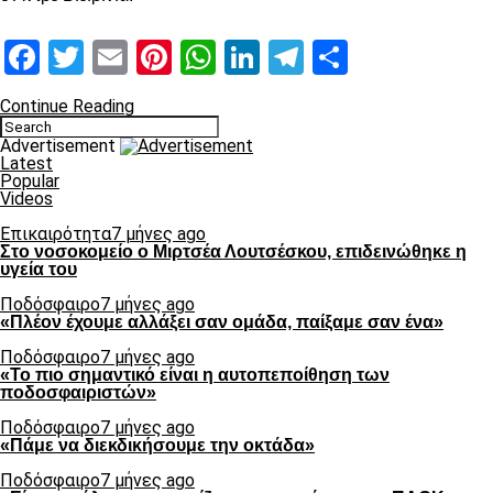
Facebook
Twitter
Email
Pinterest
WhatsApp
LinkedIn
Telegram
Μοιραστ
Continue Reading
Advertisement
Latest
Popular
Videos
Επικαιρότητα
7 μήνες ago
Στο νοσοκομείο ο Μιρτσέα Λουτσέσκου, επιδεινώθηκε η
υγεία του
Ποδόσφαιρο
7 μήνες ago
«Πλέον έχουμε αλλάξει σαν ομάδα, παίξαμε σαν ένα»
Ποδόσφαιρο
7 μήνες ago
«Το πιο σημαντικό είναι η αυτοπεποίθηση των
ποδοσφαιριστών»
Ποδόσφαιρο
7 μήνες ago
«Πάμε να διεκδικήσουμε την οκτάδα»
Ποδόσφαιρο
7 μήνες ago