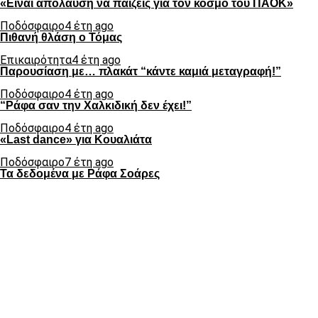
«Είναι απόλαυση να παίζεις για τον κόσμο του ΠΑΟΚ»
Ποδόσφαιρο
4 έτη ago
Πιθανή θλάση ο Τόμας
Επικαιρότητα
4 έτη ago
Παρουσίαση με… πλακάτ “κάντε καμιά μεταγραφή!”
Ποδόσφαιρο
4 έτη ago
“Ράφα σαν την Χαλκιδική δεν έχει!”
Ποδόσφαιρο
4 έτη ago
«Last dance» για Κουαλιάτα
Ποδόσφαιρο
7 έτη ago
Τα δεδομένα με Ράφα Σοάρες