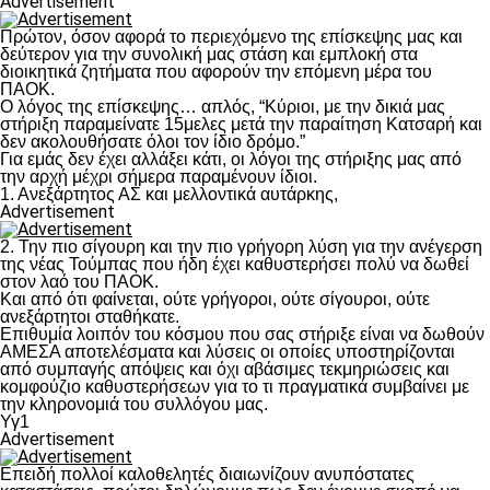
Advertisement
Πρώτον, όσον αφορά το περιεχόμενο της επίσκεψης μας και
δεύτερον για την συνολική μας στάση και εμπλοκή στα
διοικητικά ζητήματα που αφορούν την επόμενη μέρα του
ΠΑΟΚ.
Ο λόγος της επίσκεψης… απλός, “Κύριοι, με την δικιά μας
στήριξη παραμείνατε 15μελες μετά την παραίτηση Κατσαρή και
δεν ακολουθήσατε όλοι τον ίδιο δρόμο.”
Για εμάς δεν έχει αλλάξει κάτι, οι λόγοι της στήριξης μας από
την αρχή μέχρι σήμερα παραμένουν ίδιοι.
1. Ανεξάρτητος ΑΣ και μελλοντικά αυτάρκης,
Advertisement
2. Την πιο σίγουρη και την πιο γρήγορη λύση για την ανέγερση
της νέας Τούμπας που ήδη έχει καθυστερήσει πολύ να δωθεί
στον λαό του ΠΑΟΚ.
Και από ότι φαίνεται, ούτε γρήγοροι, ούτε σίγουροι, ούτε
ανεξάρτητοι σταθήκατε.
Επιθυμία λοιπόν του κόσμου που σας στήριξε είναι να δωθούν
ΑΜΕΣΑ αποτελέσματα και λύσεις οι οποίες υποστηρίζονται
από συμπαγής απόψεις και όχι αβάσιμες τεκμηριώσεις και
κομφούζιο καθυστερήσεων για το τι πραγματικά συμβαίνει με
την κληρονομιά του συλλόγου μας.
Υγ1
Advertisement
Επειδή πολλοί καλοθελητές διαιωνίζουν ανυπόστατες