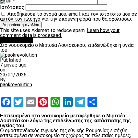
Email
*
Ιστότοπος
Αποθήκευσε το όνομά μου, email, και τον ιστότοπο μου σε
αυτόν τον πλοηγό για την επόμενη φορά που θα σχολιάσω.
This site uses Akismet to reduce spam.
Learn how your
comment data is processed.
Επικαιρότητα
Στο νοσοκομείο ο Μιρτσέα Λουτσέσκου, επιδεινώθηκε η υγεία
του
Published
7 μήνες ago
on
23/01/2026
By
paokrevolution
Facebook
Twitter
Email
Pinterest
WhatsApp
LinkedIn
Telegram
Μοιραστ
Εσπευσμένα στο νοσοκομείο μεταφέρθηκε ο Μιρτσέα
Λουτσέσκου λόγω της επιδείνωσης της κατάστασης της
υγείας του.
Ο ομοσπονδιακός τεχνικός της εθνικής Ρουμανίας εισήχθη
εσπευσμένα σε νοσοκομείο της χώρας τις τελευταίες ημέρες,