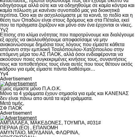
καταστάσεις, πρώτοι δηλώνουμε πως δεν έχουμε σκοπό να
οδηγήσουμε αλλά ούτε και να οδηγηθούμε σε καμία κόντρα και
καμία πόλωση με κανέναν συνοπαδό μας για διοικητικά
τερτίπια. Όσο και αν ασχολούμαστε με τα κοινά, το πεδίο και η
θέση των Οπαδών είναι στους δρόμους και στα Πέταλα, εκεί
που τα πράγματα ζορίζουν και μόνο σαν ένα έρχονται οι νίκες.
Υγ2
Επίσης στο κλίμα ενότητας που παροτρύνουμε και διαλέγουμε
εξ αρχής να ακολουθήσουμε αποφασίσαμε να μην
ανακοινώσουμε δημόσια τους λόγους που είμαστε κάθετα
απέναντι στην εμπλοκή Τσαλόπουλου-Χατζόπουλου στην
επόμενη μέρα του ΑΣ ΠΑΟΚ, αλλά όσοι ενδιαφέρονται να
ακούσουν ποιες συγκεκριμένες κινήσεις τους, συναντήσεις
τους και τοποθετήσεις τους είναι αυτές που τους θέτουν εκτός
κάδρου για εμάς είμαστε πάντα διαθέσιμοι…
Υγ4
Advertisement
Εμείς είμαστε μόνο Π.Α.Ο.Κ.
Μόνο τα 4 γράμματα έχουν σημασία για εμάς και ΚΑΝΕΝΑΣ
δεν είναι πάνω απο αυτά τα ιερά γράμματα.
Μετά τιμής,
ΣΦ ΠΑΟΚ
Advertisement
ΑΜΠΑΛΑΕΑ, ΜΑΚΕΔΟΝΕΣ, ΤΟΥΜΠΑ, #031#
ΠΕΡΑΙΑ (ΕΟ) , ΕΠΑΝΟΜΗ
ΑΜΥΝΤΑΙΟ, ΜΟΥΔΑΝΙΑ, ΦΛΩΡΙΝΑ,