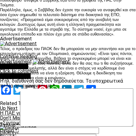
ποδόσφαιρο” ανέφερε ο Σαββίδης έξω από τα γραφεία της ΠΑΕ στην
Τούμπα.
Παράλληλα, όμως, ο Σαββίδης δεν έχασε την ευκαιρία να αναφερθεί και στα
όσα έχουν σημειωθεί το τελευταίο διάστημα στα διοικητικά της ΕΠΟ,
τονίζοντας: «Πραγματικά είμαι σοκαρισμένος από την αναβολή των
εκλογών. Δυστυχώς όμως αυτή είναι η ελληνική πραγματικότητα και
αγαπάμε την Ελλάδα με τα στραβά της. Το σύστημα νοσεί, έχει μπει σε
ογκολογικό επίπεδο και πλέον έχει μπει σε στάδιο ευθανασίας».
Advertisement
Τέλος, ο πρόεδρος του ΠΑΟΚ δεν θα μπορούσε να μην απαντήσει και για το
επερχόμενο ντέρμπι με τον Ολυμπιακό, σημειώνοντας: «Είναι τρεις πόντοι,
Continue Reading
όπως τα υπόλοιπα παιχνίδια. Βέβαια το συγκεκριμένο μπορεί να είναι και
Advertisement
έξι. Θα τα πω και με τους παίκτες, αλλά δεν θα σας πω τι θα συζητήσουμε.
You may like
Είμαι πάντα μαξιμαλιστής, αλλά δεν είναι ο στόχος να κερδίσουμε ένα
Click to comment
πρωτάθλημα και αυτό να είναι η εξαίρεση. Θέλουμε η διεκδίκηση του
Leave a Reply
πρωταθλήματος να είναι ο κανόνας».
Η ηλ. διεύθυνση σας δεν δημοσιεύεται.
Τα υποχρεωτικά
πεδία σημειώνονται με
*
Facebook
Twitter
Email
Pinterest
WhatsApp
LinkedIn
Telegram
Μοιραστ
Related Topics:
Up Next
Η ΠΑΕ για την νέα σελίδα στη διοίκηση
Don't Miss
«Σύντομα θα είμαι κοντά στην ομάδα»
Σχόλιο
*
Όνομα
*
paokrevolution