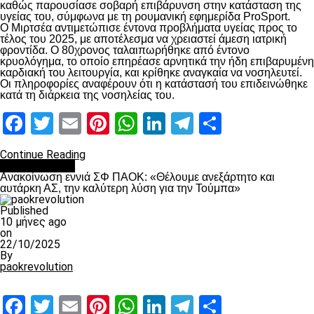
καθώς παρουσίασε σοβαρή επιβάρυνση στην κατάσταση της
υγείας του, σύμφωνα με τη ρουμανική εφημερίδα ProSport.
Ο Μιρτσέα αντιμετώπισε έντονα προβλήματα υγείας προς το
τέλος του 2025, με αποτέλεσμα να χρειαστεί άμεση ιατρική
φροντίδα. Ο 80χρονος ταλαιπωρήθηκε από έντονο
κρυολόγημα, το οποίο επηρέασε αρνητικά την ήδη επιβαρυμένη
καρδιακή του λειτουργία, και κρίθηκε αναγκαία να νοσηλευτεί.
Οι πληροφορίες αναφέρουν ότι η κατάστασή του επιδεινώθηκε
κατά τη διάρκεια της νοσηλείας του.
Facebook
Twitter
Email
Pinterest
WhatsApp
LinkedIn
Telegram
Μοιραστ
Continue Reading
Επικαιρότητα
Ανακοίνωση εννιά ΣΦ ΠΑΟΚ: «Θέλουμε ανεξάρτητο και
αυτάρκη ΑΣ, την καλύτερη λύση για την Τούμπα»
Published
10 μήνες ago
on
22/10/2025
By
paokrevolution
Facebook
Twitter
Email
Pinterest
WhatsApp
LinkedIn
Telegram
Μοιραστ