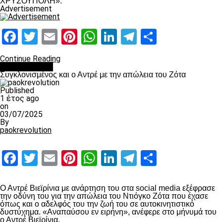
ΧΡΥΣΟΥΠΟΛΗ».
Advertisement
Facebook
Twitter
Email
Pinterest
WhatsApp
LinkedIn
Telegram
Μοιραστ
Continue Reading
Επικαιρότητα
Συγκλονισμένος και ο Αντρέ με την απώλεια του Ζότα
Published
1 έτος ago
on
03/07/2025
By
paokrevolution
Facebook
Twitter
Email
Pinterest
WhatsApp
LinkedIn
Telegram
Μοιραστ
Ο Αντρέ Βιεϊρίνια με ανάρτηση του στα social media εξέφρασε
την οδύνη του για την απώλεια του Ντιόγκο Ζότα που έχασε
όπως και ο αδελφός του την ζωή του σε αυτοκινητιστικό
δυστύχημα. «Αναπαύσου εν ειρήνη», ανέφερε στο μήνυμά του
ο Αντρέ Βιεϊρίνια.