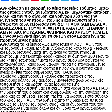
Ανακοίνωση με αφορμή το θέμα της Νέας Τούμπας, μέσω
της οποίας ζητούν ανεξάρτητο ΑΣ και μελλοντικά αυτάρκη,
αλλά και την πιο σίγουρη και γρήγορη λύση για την
ανέγερση του γηπέδου «που ήδη έχει καθυστερήσει»,
όπως τονίζουν, εξέδωσαν εννιά ΣΦ ΠΑΟΚ (ΑΜΠΑΛΑΕΑ,
ΜΑΚΕΔΟΝΕΣ, ΤΟΥΜΠΑ, #031# ΠΕΡΑΙΑ (ΕΟ), ΕΠΑΝΟΜΗ,
ΑΜΥΝΤΑΙΟ, ΜΟΥΔΑΝΙΑ, ΦΛΩΡΙΝΑ ΚΑΙ ΧΡΥΣΟΥΠΟΛΗΣ).
Εξηγούν και γιατί έκαναν επίσκεψη στον Ερασιτέχνη τις
προηγούμενες ημέρες.
Αναλυτικά το κείμενο:
«Ως Σύνδεσμοι Φίλων ΠΑΟΚ που
λειτουργούμε καθημερινά με γνώμωνα το καλό του Δικεφάλου
και μόνο, αισθανόμαστε την ανάγκη να τοποθετηθούμε
(ελπίζουμε για τελευταία φορά) καθώς εν όψη των 100 ετών τα
διοικητικά εσωπροβλήματα του οργανισμού δεν φαίνεται να
καταλαγιάζουν (κάθε άλλο μάλλον) παρά τις επανειλημμένες
προσπάθειες μας να επικρατήσει η λογική, η ενότητα και η
υγιείς σκέψη προς συμφέρουν του ΠΑΟΚ μας.
Χωρίς να μακρηγορούμε καθώς στις περιστάσεις που
βιώνουμε μάλλον δεν αρμόζουν μανιφέστα αλλά λακωνικές
τοποθετήσεις και δράση, αναφέρουμε τα εξής.
Μετά την προχθεσινή μας επίσκεψη στα γραφεία του ΑΣ ΠΑΟΚ,
την διακοπή του διοικητικού συμβουλίου και την συνέχιση της
διαδικασίας σήμερα Τέταρτη, πρέπει να δώσουμε στο σύνολο
του λαού του ΠΑΟΚ την αλήθεια από την δικιά μας πλευρά
καθώς το μέλλον του οργανισμού και οι άνθρωποι που τον
απαρτίζουν είναι θέμα όλων και όχι μόνο των οργανωμένων.