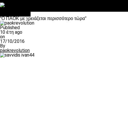
Στο OPEN τα προκριματικά, στη NOVA τα του πρωταθλήματος
Σαν σήμερα: Οταν “έφυγε” ο Λόραντ
Επικαιρότητα
“O ΠΑΟΚ με χρειάζεται περισσότερο τώρα”
Published
10 έτη ago
on
17/10/2016
By
paokrevolution