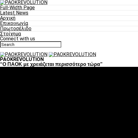
Full-Width Page
Latest News
Αρχική
Επικοινωνία
Πρωτοσέλιδο
Στοίχημα
Connect with us
PAOKREVOLUTION
“O ΠΑΟΚ με χρειάζεται περισσότερο τώρα”
Ποδόσφαιρο
«Πλέον έχουμε αλλάξει σαν ομάδα, παίξαμε σαν ένα»
«Το πιο σημαντικό είναι η αυτοπεποίθηση των
ποδοσφαιριστών»
«Πάμε να διεκδικήσουμε την οκτάδα»
«Είναι απόλαυση να παίζεις για τον κόσμο του ΠΑΟΚ»
«Θα τα δώσουμε όλα κόντρα στη Λιόν για την οκτάδα»
Μπάσκετ