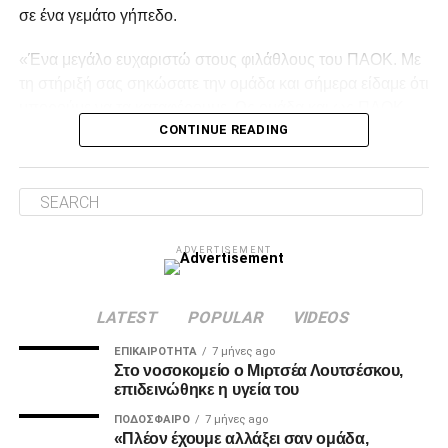
σε ένα γεμάτο γήπεδο.
ADVERTISEMENT
«Ένα μεγάλο ευχαριστώ στους φιλάθλους του ΠΑΟΚ. Με
τη στήριξή σας σηκώσατε την ομάδα και σήμερα είδαμε ότι
μπορούμε να τα καταφέρουμε. Ως ομάδα και ως ΠΑΟΚ
Προμηθέας/Μαρούσι-Άρης
CONTINUE READING
γνωρίζουμε πολύ καλά ό,τι έχουμε τις δυνατότητες να το
Ολυμπιακός–ΑΕΚ
πετύχουμε» δήλωσε μετά.
Τετάρτη 18 Φεβρουαρίου
Facebook
Twitter
Email
Pinterest
WhatsApp
LinkedIn
Telegram
Μοιρασ
Παναθηναϊκός–ΠΑΟΚ
ADVERTISEMENT
Hρακλής/Κολοσσός Ρόδου–Μύκονος/Καρδίτσα
LATEST
POPULAR
VIDEOS
ADVERTISEMENT
ΕΠΙΚΑΙΡΌΤΗΤΑ
7 μήνες ago
Στο νοσοκομείο ο Μιρτσέα Λουτσέσκου,
επιδεινώθηκε η υγεία του
ΠΟΔΌΣΦΑΙΡΟ
7 μήνες ago
«Πλέον έχουμε αλλάξει σαν ομάδα,
Πέμπτη 19 Φεβρουαρίου-
Ημιτελικοί