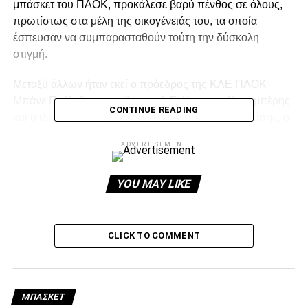
μπάσκετ του ΠΑΟΚ, προκάλεσε βαρύ πένθος σε όλους,
πρωτίστως στα μέλη της οικογένειάς του, τα οποία
έσπευσαν να συμπαρασταθούν τούτη την δύσκολη
στιγμή.
Μεταξύ άλλων ήταν εκεί ο πρόεδρος της ΚΑΕ ΠΑΟΚ
Μπάνε Πρέλεβιτς, τα μέλη του Δ.Σ. Χρήστος Καραμπέρης
CONTINUE READING
και ο ιδιαίτερα συγκινημένος Αριστοτέλης Καρακούσης, ο
Νίκος Σταυρόπουλος με τον Τέλη Ζουρνατσίδη, ο
ADVERTISEMENT
προπονητής του ΠΑΟΚ Σούλης Μαρκόπουλος με τους
συνεργάτες του Κώστα Χαραλαμπίδη και Μπάμπη
Καραΐσκο, ο αρχηγός του ΠΑΟΚ Βαγγέλης Μαργαρίτης
YOU MAY LIKE
και τα μέλη του επιτελείου Παναγιώτης Βασιλείου,
Γιώργος Τσουκαλάς και ο γιατρός Θεόφιλος Μπέλης.
CLICK TO COMMENT
ADVERTISEMENT
ΜΠΆΣΚΕΤ