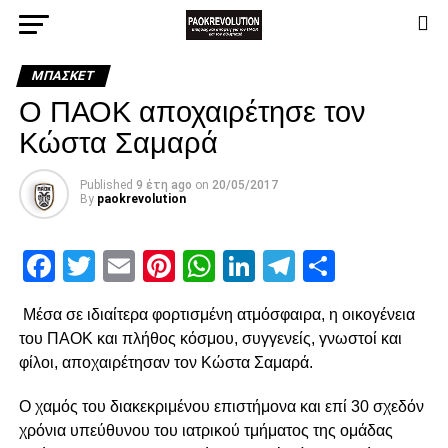
ΜΠΆΣΚΕΤ
Ο ΠΑΟΚ αποχαιρέτησε τον
Κώστα Σαμαρά
Published
9 έτη ago
on
20/05/2017
By
paokrevolution
Facebook
Twitter
Email
Pinterest
WhatsApp
LinkedIn
Telegram
Μοιρασ
Μέσα σε ιδιαίτερα φορτισμένη ατμόσφαιρα, η οικογένεια
του ΠΑΟΚ και πλήθος κόσμου, συγγενείς, γνωστοί και
φίλοι, αποχαιρέτησαν τον Κώστα Σαμαρά.
Ο χαμός του διακεκριμένου επιστήμονα και επί 30 σχεδόν
χρόνια υπεύθυνου του ιατρικού τμήματος της ομάδας