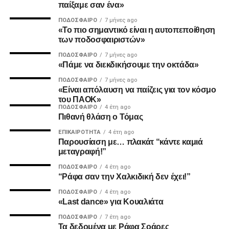
παίξαμε σαν ένα»
Σάββατο 21 Φεβρουαρίου-
Τελικός
ΠΟΔΌΣΦΑΙΡΟ
7 μήνες ago
«Το πιο σημαντικό είναι η αυτοπεποίθηση
Ο δρόμος για τα… προημιτελικά
των ποδοσφαιριστών»
ΠΟΔΌΣΦΑΙΡΟ
7 μήνες ago
Αποτελέσματα–Πρόγραμμα
«Πάμε να διεκδικήσουμε την οκτάδα»
ΠΟΔΌΣΦΑΙΡΟ
7 μήνες ago
17/1 16.00 Άρης Betsson-Περιστέρι Betsson 93-
«Είναι απόλαυση να παίζεις για τον κόσμο
75
του ΠΑΟΚ»
ΠΟΔΌΣΦΑΙΡΟ
4 έτη ago
28/1 16.00 Ηρακλής–Κολοσσός Ρ. H Hotels
Πιθανή θλάση ο Τόμας
Collection
ΕΠΙΚΑΙΡΌΤΗΤΑ
4 έτη ago
Παρουσίαση με… πλακάτ “κάντε καμιά
2/2 14.00 Μύκονος Betsson–Καρδίτσα Ιαπωνική
μεταγραφή!”
4/2 18.00 Προμηθέας Π. Βίκος Cola–Μαρούσι
ΠΟΔΌΣΦΑΙΡΟ
4 έτη ago
Chery
“Ράφα σαν την Χαλκιδική δεν έχει!”
ΠΟΔΌΣΦΑΙΡΟ
4 έτη ago
Facebook
Twitter
Email
Pinterest
WhatsApp
LinkedIn
Telegram
Μοιρασ
«Last dance» για Κουαλιάτα
ΠΟΔΌΣΦΑΙΡΟ
7 έτη ago
Τα δεδομένα με Ράφα Σοάρες