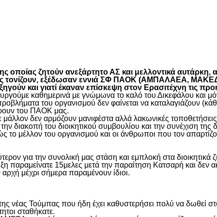
είτε
 οποίας ζητούν ανεξάρτητο ΑΣ και μελλοντικά αυτάρκη, αλ
όπως τονίζουν, εξέδωσαν εννιά ΣΦ ΠΑΟΚ (ΑΜΠΑΛΑΕΑ, ΜΑ
ύν και γιατί έκαναν επίσκεψη στον Ερασιτέχνη τις προ
γούμε καθημερινά με γνώμωνα το καλό του Δικεφάλου και μόνο
προβλήματα του οργανισμού δεν φαίνεται να καταλαγιάζουν (κά
φέρουν του ΠΑΟΚ μας.
μάλλον δεν αρμόζουν μανιφέστα αλλά λακωνικές τοποθετήσεις 
ην διακοπή του διοικητικού συμβουλίου και την συνέχιση της 
ς το μέλλον του οργανισμού και οι άνθρωποι που τον απαρτίζο
ύτερον για την συνολική μας στάση και εμπλοκή στα διοικητικ
ιξη παραμείνατε 15μελες μετά την παραίτηση Κατσαρή και δεν α
ην αρχή μέχρι σήμερα παραμένουν ίδιοι.
η της νέας Τούμπας που ήδη έχει καθυστερήσει πολύ να δωθεί σ
τητοι σταθήκατε.