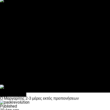
ΠΑΟΚ και τηλεοπτικά: αποκλειστικά απόφαση Σαββίδη
Αντίπαλοι
Νέα προβλήματα στην Μπέτις πριν την Τούμπα
Επίσημο «stop» στους φίλους του ΠΑΟΚ στο Αγρίνιο
Η Λιόν «σφυροκόπησε» τη Μονακό και πλησιάζει στο Champio
ΠΑΟΚ: Τι έκαναν οι αντίπαλοί του στο Europa League
Η Ριέκα διέκοψε την εγγραφή μελών ενόψει… ΠΑΟΚ
Διάφορα
Πέθανε ο μπαμπάς του Γιαννάκη, Λουκάς Μήλιος
ΣΦ ΠΑΟΚ Θύρα 4: Ανακοίνωσε οδική εκδρομή για τον αγώνα με
Κανείς δεν ξέχασε τα έξι αετόπουλα
Στο OPEN τα προκριματικά, στη NOVA τα του πρωταθλήματος
Σαν σήμερα: Οταν “έφυγε” ο Λόραντ
Επικαιρότητα
Ο Μαργαρίτης 2-3 μέρες εκτός προπονήσεων
Published