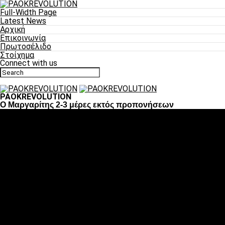
Full-Width Page
Latest News
Αρχική
Επικοινωνία
Πρωτοσέλιδο
Στοίχημα
Connect with us
PAOKREVOLUTION
Ο Μαργαρίτης 2-3 μέρες εκτός προπονήσεων
Ποδόσφαιρο
«Πλέον έχουμε αλλάξει σαν ομάδα, παίξαμε σαν ένα»
«Το πιο σημαντικό είναι η αυτοπεποίθηση των ποδοσφαιριστώ
«Πάμε να διεκδικήσουμε την οκτάδα»
«Είναι απόλαυση να παίζεις για τον κόσμο του ΠΑΟΚ»
«Θα τα δώσουμε όλα κόντρα στη Λιόν για την οκτάδα»
Μπάσκετ
Αλλαγή ώρας με Σπόρτινγκ και Μπιλμπάο