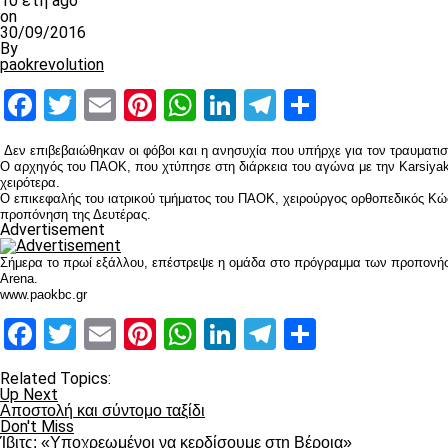
10 έτη ago
on
30/09/2016
By
paokrevolution
Facebook
Twitter
Email
Pinterest
WhatsApp
LinkedIn
Telegram
Μοιραστ
Δεν επιβεβαιώθηκαν οι φόβοι και η ανησυχία που υπήρχε για τον τραυματι
Ο αρχηγός του ΠΑΟΚ, που χτύπησε στη διάρκεια του αγώνα με την Karsiyak
χειρότερα.
Ο επικεφαλής του ιατρικού τμήματος του ΠΑΟΚ, χειρούργος ορθοπεδικός Κώ
προπόνηση της Δευτέρας.
Advertisement
Σήμερα το πρωί εξάλλου, επέστρεψε η ομάδα στο πρόγραμμα των προπονήσ
Arena.
www.paokbc.gr
Facebook
Twitter
Email
Pinterest
WhatsApp
LinkedIn
Telegram
Μοιραστ
Related Topics:
Up Next
Αποστολή και σύντομο ταξίδι
Don't Miss
Ίβιτς: «Υποχρεωμένοι να κερδίσουμε στη Βέροια»