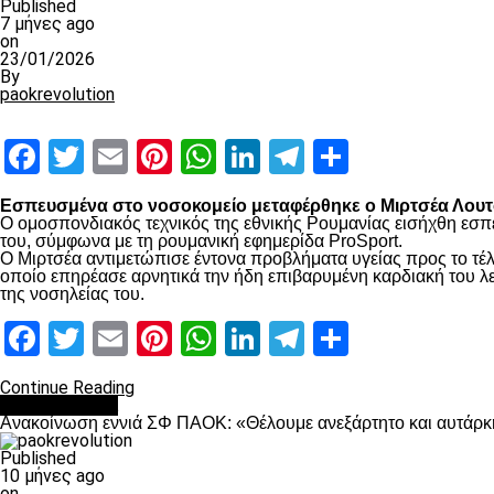
Published
7 μήνες ago
on
23/01/2026
By
paokrevolution
Facebook
Twitter
Email
Pinterest
WhatsApp
LinkedIn
Telegram
Μοιραστ
Εσπευσμένα στο νοσοκομείο μεταφέρθηκε ο Μιρτσέα Λουτσ
Ο ομοσπονδιακός τεχνικός της εθνικής Ρουμανίας εισήχθη εσπ
του, σύμφωνα με τη ρουμανική εφημερίδα ProSport.
Ο Μιρτσέα αντιμετώπισε έντονα προβλήματα υγείας προς το τέλ
οποίο επηρέασε αρνητικά την ήδη επιβαρυμένη καρδιακή του λει
της νοσηλείας του.
Facebook
Twitter
Email
Pinterest
WhatsApp
LinkedIn
Telegram
Μοιραστ
Continue Reading
Επικαιρότητα
Ανακοίνωση εννιά ΣΦ ΠΑΟΚ: «Θέλουμε ανεξάρτητο και αυτάρκη
Published
10 μήνες ago
on