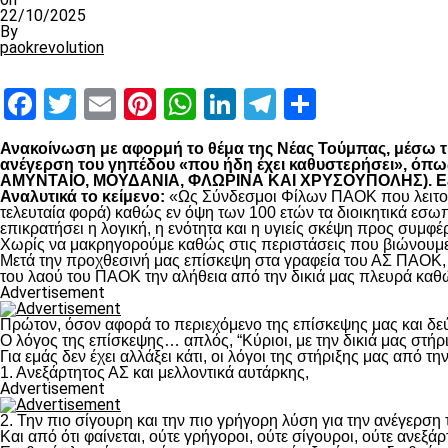
22/10/2025
By
paokrevolution
Facebook
Twitter
Email
Pinterest
WhatsApp
LinkedIn
Telegram
Μοιραστ
Ανακοίνωση με αφορμή το θέμα της Νέας Τούμπας, μέσω της
ανέγερση του γηπέδου «που ήδη έχει καθυστερήσει», 
ΑΜΥΝΤΑΙΟ, ΜΟΥΔΑΝΙΑ, ΦΛΩΡΙΝΑ ΚΑΙ ΧΡΥΣΟΥΠΟΛΗΣ). Εξηγο
Αναλυτικά το κείμενο:
«Ως Σύνδεσμοι Φίλων ΠΑΟΚ που λειτουρ
τελευταία φορά) καθώς εν όψη των 100 ετών τα διοικητικά εσω
επικρατήσει η λογική, η ενότητα και η υγιείς σκέψη προς συμ
Χωρίς να μακρηγορούμε καθώς στις περιστάσεις που βιώνουμε 
Μετά την προχθεσινή μας επίσκεψη στα γραφεία του ΑΣ ΠΑΟΚ, τ
του λαού του ΠΑΟΚ την αλήθεια από την δικιά μας πλευρά καθώ
Advertisement
Πρώτον, όσον αφορά το περιεχόμενο της επίσκεψης μας και δε
Ο λόγος της επίσκεψης… απλός, “Κύριοι, με την δικιά μας στήρ
Για εμάς δεν έχει αλλάξει κάτι, οι λόγοι της στήριξης μας από τ
1. Ανεξάρτητος ΑΣ και μελλοντικά αυτάρκης,
Advertisement
2. Την πιο σίγουρη και την πιο γρήγορη λύση για την ανέγερσ
Και από ότι φαίνεται, ούτε γρήγοροι, ούτε σίγουροι, ούτε ανεξάρ