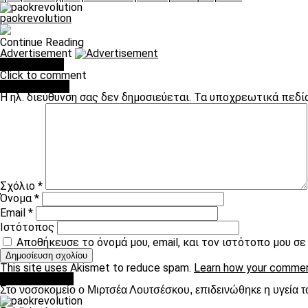
paokrevolution
Continue Reading
Advertisement
You may like
Click to comment
Leave a Reply
Η ηλ. διεύθυνση σας δεν δημοσιεύεται.
Τα υποχρεωτικά πεδί
Σχόλιο
*
Όνομα
*
Email
*
Ιστότοπος
Αποθήκευσε το όνομά μου, email, και τον ιστότοπο μου σ
This site uses Akismet to reduce spam.
Learn how your commen
Επικαιρότητα
Στο νοσοκομείο ο Μιρτσέα Λουτσέσκου, επιδεινώθηκε η υγεία τ