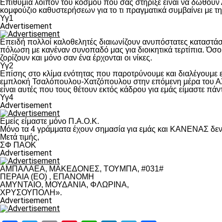
Επιθυμία λοιπόν του κόσμου που σας στήριξε είναι να δωθούν
κομφούζιο καθυστερήσεων για το τι πραγματικά συμβαίνει με τ
Υγ1
Advertisement
Επειδή πολλοί καλοθελητές διαιωνίζουν ανυπόστατες καταστάσ
πόλωση με κανέναν συνοπαδό μας για διοικητικά τερτίπια. Όσο 
ζορίζουν και μόνο σαν ένα έρχονται οι νίκες.
Υγ2
Επίσης στο κλίμα ενότητας που παροτρύνουμε και διαλέγουμε
εμπλοκή Τσαλόπουλου-Χατζόπουλου στην επόμενη μέρα του ΑΣ Π
είναι αυτές που τους θέτουν εκτός κάδρου για εμάς είμαστε πά
Υγ4
Advertisement
Εμείς είμαστε μόνο Π.Α.Ο.Κ.
Μόνο τα 4 γράμματα έχουν σημασία για εμάς και ΚΑΝΕΝΑΣ δεν 
Μετά τιμής,
ΣΦ ΠΑΟΚ
Advertisement
ΑΜΠΑΛΑΕΑ, ΜΑΚΕΔΟΝΕΣ, ΤΟΥΜΠΑ, #031#
ΠΕΡΑΙΑ (ΕΟ) , ΕΠΑΝΟΜΗ
ΑΜΥΝΤΑΙΟ, ΜΟΥΔΑΝΙΑ, ΦΛΩΡΙΝΑ,
ΧΡΥΣΟΥΠΟΛΗ».
Advertisement