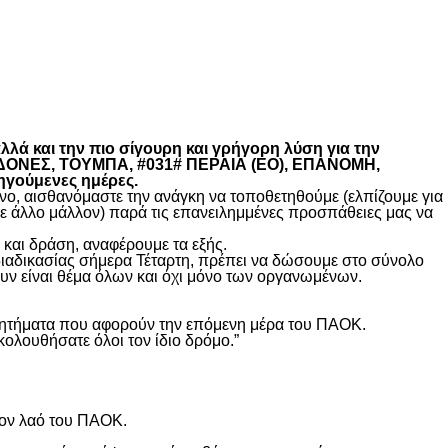
λά και την πιο σίγουρη και γρήγορη λύση για την
ΚΕΔΟΝΕΣ, ΤΟΥΜΠΑ, #031# ΠΕΡΑΙΑ (ΕΟ), ΕΠΑΝΟΜΗ,
ηγούμενες ημέρες.
, αισθανόμαστε την ανάγκη να τοποθετηθούμε (ελπίζουμε για
θε άλλο μάλλον) παρά τις επανειλημμένες προσπάθειες μας να
και δράση, αναφέρουμε τα εξής.
διαδικασίας σήμερα Τέταρτη, πρέπει να δώσουμε στο σύνολο
υν είναι θέμα όλων και όχι μόνο των οργανωμένων.
ά ζητήματα που αφορούν την επόμενη μέρα του ΠΑΟΚ.
κολουθήσατε όλοι τον ίδιο δρόμο.”
τον λαό του ΠΑΟΚ.