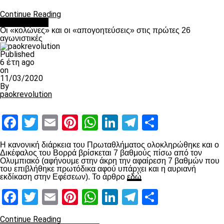
Continue Reading
Ποδόσφαιρο
Οι «κολώνες» και οι «απογοητεύσεις» στις πρώτες 26
αγωνιστικές
Published
6 έτη ago
on
11/03/2020
By
paokrevolution
Facebook
Twitter
Email
Pinterest
WhatsApp
LinkedIn
Telegram
Μοιραστ
Η κανονική διάρκεια του Πρωταθλήματος ολοκληρώθηκε και ο
Δικέφαλος του Βορρά βρίσκεται 7 βαθμούς πίσω από τον
Ολυμπιακό (αφήνουμε στην άκρη την αφαίρεση 7 βαθμών που
του επιβλήθηκε πρωτόδικα αφού υπάρχει και η αυριανή
εκδίκαση στην Εφέσεων). Το άρθρο
εδώ
Facebook
Twitter
Email
Pinterest
WhatsApp
LinkedIn
Telegram
Μοιραστ
Continue Reading