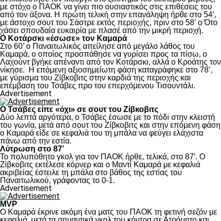
με στόχο ο ΠΑΟΚ να γίνει πιο ουσιαστικός στις επιθέσεις του
από τον άξονα. Η πρώτη τελική στην επανάληψη ήρθε στο 54′,
με άστοχο σουτ του Σάστρε εκτός περιοχής, πριν στο 58′ ο Ότο
χάσει σπουδαία ευκαιρία με πλασέ από την μικρή περιοχή.
Ο Κοτάρσκι «έσωσε» τον Καμαρά
Στο 60’ ο Παναιτωλικός απείλησε από μεγάλο λάθος του
Καμαρά, ο οποίος προσπάθησε να γυρίσει προς τα πίσω, ο
Λαχούντ βγήκε απέναντι από τον Κοτάρσκι, αλλά ο Κροάτης τον
νίκησε. Η επόμενη αξιοσημείωτη φάση καταγράφηκε στο 78’,
με γύρισμα του Ζίβκοβιτς στην καρδιά της περιοχής και
επέμβαση του Τσάβες προ του επερχόμενου Τισουντάλι.
Advertisement
Ο Τσάβες είπε «όχι» σε σουτ του Ζίβκοβιτς
Δύο λεπτά αργότερα, ο Τσάβες έσωσε με το πόδι στην κλειστή
του γωνία, μετά από σουτ του Ζίβκοβιτς και στην επόμενη φάση
ο Καμαρά είδε σε κεφαλιά του τη μπάλα να φεύγει ελάχιστα
πάνω από την εστία.
Λύτρωση στο 87’
Το πολυπόθητο γκολ για τον ΠΑΟΚ ήρθε, τελικά, στο 87′. Ο
Ζίβκοβιτς εκτέλεσε κόρνερ και ο Μαντί Καμαρά με κεφαλιά
ακριβείας έστειλε τη μπάλα στο βάθος της εστίας του
Παναιτωλικού, γράφοντας το 0-1.
Advertisement
MVP
Ο Καμαρά έκρινε ακόμη ένα ματς του ΠΑΟΚ τη φετινή σεζόν με
κεφαλιά, μετά τα σημαντικά γκολ του κόντρα σε Ατρόμητο και