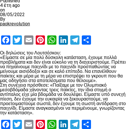
Published
4 έτη ago
on
08/05/2022
By
paokrevolution
Facebook
Twitter
Email
Pinterest
WhatsApp
LinkedIn
Telegram
Μοιραστ
Οι δηλώσεις του Λουτσέσκου:
«Είμαστε σε μία πολύ δύσκολη κατάσταση, έχουμε πολλά
προβλήματα και δεν είναι εύκολο να τη διαχειριστούμε. Πρέπει
να πηγαίνουμε παιχνίδι με το παιχνίδι προσπαθώντας να
μείνουμε αισιόδοξοι και σε καλό επίπεδο. Να επανέλθουν
παίκτες και μέρα με τη μέρα να επιστρέψει το γκρουπ που θα
μας οδηγήσει στα αποτελέσματα που θέλουμε».
Στη συνέχεια πρόσθεσε: «Παίξαμε με τον Ολυμπιακό
μεσοβδόμαδα χάνοντας τρεις παίκτες, την ίδια στιγμή ο
αντίπαλος είχε μία βδομάδα να δουλέψει. Είμαστε υπό συνεχή
πίεση, δεν έχουμε την ευκαιρία να ξεκουραστούμε, να
προετοιμαστούμε σωστά, δεν έχουμε τη σωστή αντίδραση στο
παιχνίδι. Είμαστε αναγκασμένοι να περιμένουμε, γνωρίζοντας
την κατάσταση».
Facebook
Twitter
Email
Pinterest
WhatsApp
LinkedIn
Telegram
Μοιραστ