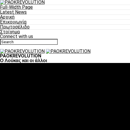
Full-Width Page
Latest News
Αρχική
Επικοινωνία
Πρωτοσέλιδο
Στοίχημα
Connect with us
PAOKREVOLUTION
O Λούκας και οι άλλοι
Ποδόσφαιρο
«Πλέον έχουμε αλλάξει σαν ομάδα, παίξαμε σαν ένα»
«Το πιο σημαντικό είναι η αυτοπεποίθηση των
ποδοσφαιριστών»
«Πάμε να διεκδικήσουμε την οκτάδα»
«Είναι απόλαυση να παίζεις για τον κόσμο του ΠΑΟΚ»
«Θα τα δώσουμε όλα κόντρα στη Λιόν για την οκτάδα»
Μπάσκετ