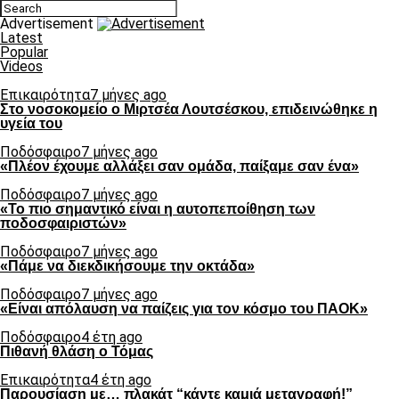
Advertisement
Latest
Popular
Videos
Επικαιρότητα
7 μήνες ago
Στο νοσοκομείο ο Μιρτσέα Λουτσέσκου, επιδεινώθηκε η
υγεία του
Ποδόσφαιρο
7 μήνες ago
«Πλέον έχουμε αλλάξει σαν ομάδα, παίξαμε σαν ένα»
Ποδόσφαιρο
7 μήνες ago
«Το πιο σημαντικό είναι η αυτοπεποίθηση των
ποδοσφαιριστών»
Ποδόσφαιρο
7 μήνες ago
«Πάμε να διεκδικήσουμε την οκτάδα»
Ποδόσφαιρο
7 μήνες ago
«Είναι απόλαυση να παίζεις για τον κόσμο του ΠΑΟΚ»
Ποδόσφαιρο
4 έτη ago
Πιθανή θλάση ο Τόμας
Επικαιρότητα
4 έτη ago
Παρουσίαση με… πλακάτ “κάντε καμιά μεταγραφή!”