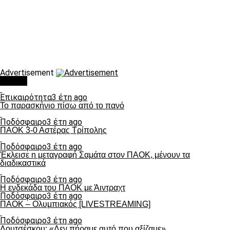
Advertisement
Τάσεις
Επικαιρότητα
3 έτη ago
Το παρασκήνιο πίσω από το πανό
Ποδόσφαιρο
3 έτη ago
ΠΑΟΚ 3-0 Αστέρας Τρίπολης
Ποδόσφαιρο
3 έτη ago
Έκλεισε η μεταγραφή Σαμάτα στον ΠΑΟΚ, μένουν τα
διαδικαστικά
Ποδόσφαιρο
3 έτη ago
Η ενδεκάδα του ΠΑΟΚ με Άιντραχτ
Ποδόσφαιρο
3 έτη ago
ΠΑΟΚ – Ολυμπιακός [LIVESTREAMING]
Ποδόσφαιρο
3 έτη ago
Λουτσέσκου: «Δεν πήραμε αυτό που αξίζαμε»