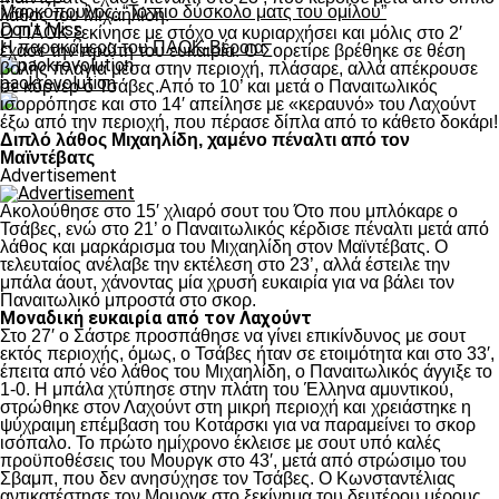
Μαρκόπουλος: “Το πιο δύσκολο ματς του ομίλου”
λάθος του Μιχαηλίδη.
Don't Miss
Ο ΠΑΟΚ ξεκίνησε με στόχο να κυριαρχήσει και μόλις στο 2′
Η παρακάμερα του ΠΑΟΚ-Βέροια
έχασε την πρώτη του ευκαιρία. Ο Σορετίρε βρέθηκε σε θέση
βολής πλάγια μέσα στην περιοχή, πλάσαρε, αλλά απέκρουσε
paokrevolution
σε κόρνερ ο Τσάβες.Από το 10’ και μετά ο Παναιτωλικός
ισορρόπησε και στο 14′ απείλησε με «κεραυνό» του Λαχούντ
έξω από την περιοχή, που πέρασε δίπλα από το κάθετο δοκάρι!
Διπλό λάθος Μιχαηλίδη, χαμένο πέναλτι από τον
Μαϊντέβατς
Advertisement
Ακολούθησε στο 15′ χλιαρό σουτ του Ότο που μπλόκαρε ο
Τσάβες, ενώ στο 21’ ο Παναιτωλικός κέρδισε πέναλτι μετά από
λάθος και μαρκάρισμα του Μιχαηλίδη στον Μαϊντέβατς. Ο
τελευταίος ανέλαβε την εκτέλεση στο 23’, αλλά έστειλε την
μπάλα άουτ, χάνοντας μία χρυσή ευκαιρία για να βάλει τον
Παναιτωλικό μπροστά στο σκορ.
Μοναδική ευκαιρία από τον Λαχούντ
Στο 27′ ο Σάστρε προσπάθησε να γίνει επικίνδυνος με σουτ
εκτός περιοχής, όμως, ο Τσάβες ήταν σε ετοιμότητα και στο 33′,
έπειτα από νέο λάθος του Μιχαηλίδη, ο Παναιτωλικός άγγιξε το
1-0. Η μπάλα χτύπησε στην πλάτη του Έλληνα αμυντικού,
στρώθηκε στον Λαχούντ στη μικρή περιοχή και χρειάστηκε η
ψύχραιμη επέμβαση του Κοτάρσκι για να παραμείνει το σκορ
ισόπαλο. Το πρώτο ημίχρονο έκλεισε με σουτ υπό καλές
προϋποθέσεις του Μουργκ στο 43′, μετά από στρώσιμο του
Σβαμπ, που δεν ανησύχησε τον Τσάβες. Ο Κωνσταντέλιας
αντικατέστησε τον Μουργκ στο ξεκίνημα του δευτέρου μέρους,