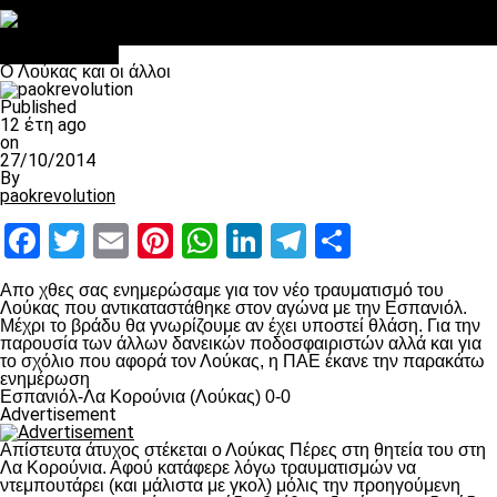
Στο OPEN τα προκριματικά, στη NOVA τα του πρωταθλήματος
Σαν σήμερα: Οταν “έφυγε” ο Λόραντ
πρωτοσέλιδο
O Λούκας και οι άλλοι
Published
12 έτη ago
on
27/10/2014
By
paokrevolution
Facebook
Twitter
Email
Pinterest
WhatsApp
LinkedIn
Telegram
Μοιραστ
Απο χθες σας ενημερώσαμε για τον νέο τραυματισμό του
Λούκας που αντικαταστάθηκε στον αγώνα με την Εσπανιόλ.
Μέχρι το βράδυ θα γνωρίζουμε αν έχει υποστεί θλάση. Για την
παρουσία των άλλων δανεικών ποδοσφαιριστών αλλά και για
το σχόλιο που αφορά τον Λούκας, η ΠΑΕ έκανε την παρακάτω
ενημέρωση
Εσπανιόλ-Λα Κορούνια (Λούκας) 0-0
Advertisement
Απίστευτα άτυχος στέκεται ο Λούκας Πέρες στη θητεία του στη
Λα Κορούνια. Αφού κατάφερε λόγω τραυματισμών να
ντεμπουτάρει (και μάλιστα με γκολ) μόλις την προηγούμενη