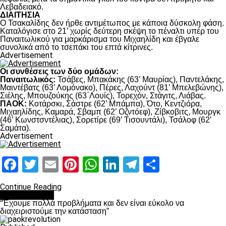
Λεβαδειακό.
ΔΙΑΙΤΗΣΙΑ
Ο Τσακαλίδης δεν ήρθε αντιμέτωπος με κάποια δύσκολη φάση.
Καταλόγισε στο 21’ χωρίς δεύτερη σκέψη το πέναλτι υπέρ του
Παναιτωλικού για μαρκάρισμα του Μιχαηλίδη και έβγαλε
συνολικά από το τσεπάκι του επτά κίτρινες.
Advertisement
Οι συνθέσεις των δύο ομάδων:
Παναιτωλικός:
Τσάβες, Μπακάκης (63’ Μαυρίας), Παντελάκης,
Μαιντέβατς (63’ Λομόνακο), Πέρες, Λαχούντ (81’ Μπελεβώνης),
Σιέλης, Μπουζούκης (63΄Λουίς), Τορεχόν, Στάγιτς, Λιάβας.
ΠΑΟΚ:
Κοτάρσκι, Σάστρε (62’ Μπάμπα), Ότο, Κεντζιόρα,
Μιχαηλίδης, Καμαρά, Σβαμπ (62’ Οζντόεφ), Ζίβκοβιτς, Μουργκ
(46’ Κωνστσντέλιας), Σορετίρε (69’ Τισουντάλι), Τσάλοφ (62’
Σαμάτα).
Advertisement
Facebook
Twitter
Email
Pinterest
WhatsApp
LinkedIn
Telegram
Μοιραστ
Continue Reading
πρωτοσέλιδο
“Έχουμε πολλά προβλήματα και δεν είναι εύκολο να
διαχειριστούμε την κατάσταση”