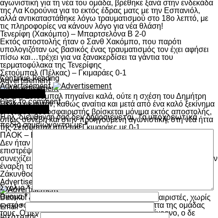
αγωνιστική για τη νέα του ομάδα, βρέθηκε ξανά στην ενδεκάδα
της Λα Κορούνια για το εκτός έδρας ματς με την Εσπανιόλ,
αλλά αντικαταστάθηκε λόγω τραυματισμού στο 18ο λεπτό, με
τις πληροφορίες να κάνουν λόγο για νέα θλάση!
Τενερίφη (Χακόμπο) – Μπαρτσελόνα Β 2-0
Εκτός αποστολής ήταν ο Σανθ Χακόμπο, που παρότι
υπολογιζόταν ως βασικός ένας τραυματισμός τον έχει αφήσει
πίσω και…τρέχει για να ξανακερδίσει τα γάντια του
τερματοφύλακα της Τενερίφης
Σετούμπαλ (Πέλκας) – Γκιμαράες 0-1
Continue Reading
Advertisement
Advertisement
You may like
Ούτε η Σετούμπαλ πηγαίνει καλά, ούτε η σχέση του Δημήτρη
Click to comment
Πέλκα με αυτήν, καθώς αναίτια και μετά από ένα καλό ξεκίνημα
Leave a Reply
ο νεαρός ποδοσφαιριστής βρίσκεται μόνιμα εκτός αποστολής,
Η ηλ. διεύθυνση σας δεν δημοσιεύεται.
Τα υποχρεωτικά
όπως συνέβη και στην προηγούμενη αγωνιστική, στη νέα ήττα
πεδία σημειώνονται με
*
της Σετούμπαλ από την Γκιμαράες με 0-1.
ΠΑΟΚ – Βέροια (Παναγιωτούδης) 4-1
Δεν ήταν στην αποστολή ο Κώστας Παναγιωτούδης για να
επιστρέψει ως αντίπαλος του ΠΑΟΚ στην Τούμπα κι έτσι
συνεχίζει να μη βρίσκει χρόνο συμμετοχής στην Βέροια από την
έναρξη του Πρωταθλήματος.
Ζάκυνθος – Αιγινιακός (Πολύζος-Πόποβιτς) 1-0
Advertisement
Σχόλιο
*
Όνομα
*
Βασικοί ξεκίνησαν και οι δυο δανεικοί ποδοσφαιριστές, χωρίς
ωστόσο να μπορέσουν να αποτρέψουν την ήττα της ομάδας
Email
*
τους. Ο μεν Πολύζος αντικαταστάθηκε στο ημίχρονο, ο δε
Ιστότοπος