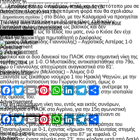
Πόποβιτς αντικαταστάθηκε στο 74ο.
Αποθήκευσε το όνομά μου, email, και τον ιστότοπο μου σε
Ολυμπιακός Βόλου – Απόλλων Καλαμαριάς (Β.
αυτόν τον πλοηγό για την επόμενη φορά που θα σχολιάσω.
Παπαδόπουλος-Κιόσε) 3-2
Συναρπαστικό ματς στο Βόλο, με την Καλαμαριά να προηγείται
1-2 αλλά τελικά να χάνει με 3-2 στο τέλος. Ο Βασίλης
This site uses Akismet to reduce spam.
Learn how your
Παπαδόπουλος αγωνίστηκε ως βασικός και δεν
comment data is processed.
αντικαταστάθηκε ως το τέλος του ματς, ενώ ο Κιόσε δεν είχε
πρωτοσέλιδο
συμμετοχή.
Διπλό με χαρακτήρα πρωταθλητή ο Δικέφαλος
Πιερικός (Μυστακίδης-Γιαννούλης) – Αγροτικός Αστέρας 1-0
Advertisement
Published
2 έτη ago
Βασικοί και οι δυο δανεικοί του ΠΑΟΚ στην σημαντική νίκη της
on
ομάδας τους με 1-0. Ο Μυστακίδης αντικαταστάθηκε στο 79ο,
15/12/2024
ενώ ο Γιαννούλης αποχώρησε αναγκαστικά στο 81′.
By
Ηρακλής Ψαχνών (Μελίσσας) – Άλιμος 0-0
paokrevolution
Ξεκίνησε ως ξεκάθαρο νούμερο 1 του Ηρακλή Ψαχνών, με την
απόλυτη εμπιστοσύνη του Γιώργου Κούτση, όμως ο
τραυματισμός του λίγο πριν ξεκινήσει η σεζόν, ανέτρεψε τα
Facebook
Twitter
Email
Pinterest
WhatsApp
LinkedIn
Telegram
Μοιραστ
δεδομένα. Ο Νίκος Μελίσσας δεν αγωνίστηκε στην ισοπαλία
της ομάδας του.
Advertisement
Την 4
η
συνεχόμενη νίκη του, εντός και εκτός συνόρων,
πανηγύρισε ο ΠΑΟΚ στο Αγρίνιο, για την 15
η
αγωνιστική
της
Super League 1
, μετά τις επιτυχίες του απέναντι σε
Facebook
Twitter
Email
Pinterest
WhatsApp
LinkedIn
Telegram
Μοιραστ
Αιγάλεω, Πανσερραϊκό και Φερεντσβάρος.
Ο Δικέφαλος μπορεί να αγχώθηκε, αλλά επικράτησε του
Παναιτωλικού με 0-1, έχοντας «ήρωα» της τελευταίας στιγμής
Related Topics:
τον Καμαρά, ο οποίος σκόραρε στο 87’ με κεφαλιά. Ο
Up Next
Μαϊντέβατς έχασε πέναλτι στο 23’, που κέρδισε μετά από διπλό