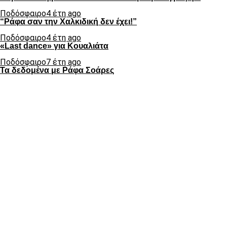
Ποδόσφαιρο
4 έτη ago
“Ράφα σαν την Χαλκιδική δεν έχει!”
Ποδόσφαιρο
4 έτη ago
«Last dance» για Κουαλιάτα
Ποδόσφαιρο
7 έτη ago
Τα δεδομένα με Ράφα Σοάρες