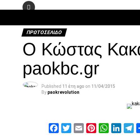
ΠΟΔΌΣΦΑ
ΠΡΩΤΟΣΈΛΙΔΟ
Ο Κώστας Κακα
paokbc.gr
Published
11 έτη ago
on
11/04/2015
By
paokrevolution
Facebook
Twitter
Email
Pinterest
Whats
Link
T