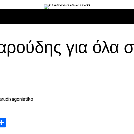
ΙΡΟ
ΜΠΆΣΚΕΤ
ΒΌΛΛΕΫ
ΕΠΙΚΑΙΡΌΤΗΤΑ
ΑΝΤΊΠΑΛΟΙ
ρούδης για όλα σ
App
edIn
elegram
Μοιραστείτε