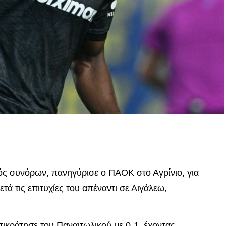
p
In
egram
οιραστείτε
τός συνόρων, πανηγύρισε ο ΠΑΟΚ στο Αγρίνιο, για
μετά τις επιτυχίες του απέναντι σε Αιγάλεω,
ικράτησε του Παναιτωλικού με 0-1, έχοντας