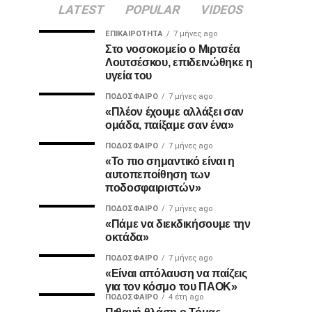
LATEST
POPULAR
VIDEOS
ΕΠΙΚΑΙΡΌΤΗΤΑ
7 μήνες ago
Στο νοσοκομείο ο Μιρτσέα
Λουτσέσκου, επιδεινώθηκε η
υγεία του
ΠΟΔΌΣΦΑΙΡΟ
7 μήνες ago
«Πλέον έχουμε αλλάξει σαν
ομάδα, παίξαμε σαν ένα»
ΠΟΔΌΣΦΑΙΡΟ
7 μήνες ago
«Το πιο σημαντικό είναι η
αυτοπεποίθηση των
ποδοσφαιριστών»
ΠΟΔΌΣΦΑΙΡΟ
7 μήνες ago
«Πάμε να διεκδικήσουμε την
οκτάδα»
ΠΟΔΌΣΦΑΙΡΟ
7 μήνες ago
«Είναι απόλαυση να παίζεις
για τον κόσμο του ΠΑΟΚ»
ΠΟΔΌΣΦΑΙΡΟ
4 έτη ago