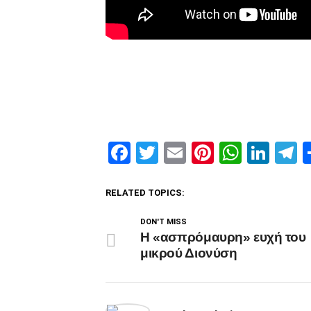
Facebook
Twitter
Email
Pinterest
Whats
Link
T
RELATED TOPICS:
DON'T MISS
Η «ασπρόμαυρη» ευχή του
μικρού Διονύση