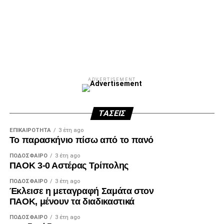
Facebook
Twitter
Email
Pinterest
WhatsApp
LinkedIn
Telegram
Μοιρασ
ADVERTISEMENT
ΤΆΣΕΙΣ
ΕΠΙΚΑΙΡΌΤΗΤΑ
3 έτη ago
Το παρασκήνιο πίσω από το πανό
ΠΟΔΌΣΦΑΙΡΟ
3 έτη ago
ΠΑΟΚ 3-0 Αστέρας Τρίπολης
ΠΟΔΌΣΦΑΙΡΟ
3 έτη ago
Έκλεισε η μεταγραφή Σαμάτα στον
ΠΑΟΚ, μένουν τα διαδικαστικά
ΠΟΔΌΣΦΑΙΡΟ
3 έτη ago