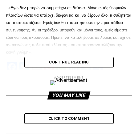
«Εγώ δεν μπορώ να συμμετέχω σε δείπνα. Μόνο εντός θεσμικών
πλαισίων ώστε να υπάρχει διαφάνεια και να ξέρουν όλοι τι συζητείται
και τι αποφασίζεται. Εμείς δεν θα σταματήσουμε την προσπάθεια
συνεννόησης. Αν οι πρόεδροι μπορούν και μόνοι τους, εμείς είμαστε
εδώ να τους ακούσουμε. Πρέπει να καταλήξουμε σε λύσεις και όχι σε
ανακοινώσεις πολεμικού κλίματος που αποπροσανατολίζουν την
κοινή γνώμη».
CONTINUE READING
Facebook
Twitter
Email
Pinterest
WhatsApp
LinkedIn
Telegram
Μοιρασ
ADVERTISEMENT
RELATED TOPICS:
UP NEXT
YOU MAY LIKE
Προπόνηση χωρίς τους διεθνείς
DON'T MISS
Έφεση και κρούση του ΠΑΟΚ στον
CLICK TO COMMENT
Ποδοσφαιρικό Εισαγγελέα