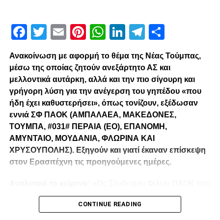
Facebook
Twitter
Email
Pinterest
WhatsApp
LinkedIn
Telegram
Μοιρασ
Ανακοίνωση με αφορμή το θέμα της Νέας Τούμπας,
μέσω της οποίας ζητούν ανεξάρτητο ΑΣ και
μελλοντικά αυτάρκη, αλλά και την πιο σίγουρη και
γρήγορη λύση για την ανέγερση του γηπέδου «που
ήδη έχει καθυστερήσει», όπως τονίζουν, εξέδωσαν
εννιά ΣΦ ΠΑΟΚ (ΑΜΠΑΛΑΕΑ, ΜΑΚΕΔΟΝΕΣ,
ΤΟΥΜΠΑ, #031# ΠΕΡΑΙΑ (ΕΟ), ΕΠΑΝΟΜΗ,
ΑΜΥΝΤΑΙΟ, ΜΟΥΔΑΝΙΑ, ΦΛΩΡΙΝΑ ΚΑΙ
ΧΡΥΣΟΥΠΟΛΗΣ). Εξηγούν και γιατί έκαναν επίσκεψη
στον Ερασιτέχνη τις προηγούμενες ημέρες.
Αναλυτικά το κείμενο:
«Ως Σύνδεσμοι Φίλων ΠΑΟΚ που
λειτουργούμε καθημερινά με γνώμωνα το καλό του
CONTINUE READING
Δικεφάλου και μόνο, αισθανόμαστε την ανάγκη να
τοποθετηθούμε (ελπίζουμε για τελευταία φορά) καθώς εν