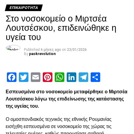
paokrevolution
ΕΠΙΚΑΙΡΌΤΗΤΑ
Στο νοσοκομείο ο Μιρτσέα
Λουτσέσκου, επιδεινώθηκε η
υγεία του
Published
6 μήνες ago
on
23/01/2026
By
paokrevolution
Facebook
Twitter
Email
Pinterest
WhatsApp
LinkedIn
Telegram
Μοιρασ
Εσπευσμένα στο νοσοκομείο μεταφέρθηκε ο Μιρτσέα
Λουτσέσκου λόγω της επιδείνωσης της κατάστασης
της υγείας του.
Ο ομοσπονδιακός τεχνικός της εθνικής Ρουμανίας
εισήχθη εσπευσμένα σε νοσοκομείο της χώρας τις
τελευταίες ημέρες, καθώς παρουσίασε σοβαρή