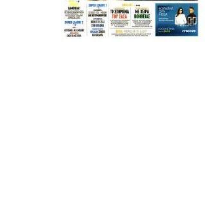
Μετά τιμής,
ΣΦ ΠΑΟΚ
ADVERTISEMENT
ΑΜΠΑΛΑΕΑ, ΜΑΚΕΔΟΝΕΣ, ΤΟΥΜΠΑ, #031#
ΠΕΡΑΙΑ (ΕΟ) , ΕΠΑΝΟΜΗ
ΑΜΥΝΤΑΙΟ, ΜΟΥΔΑΝΙΑ, ΦΛΩΡΙΝΑ,
ΧΡΥΣΟΥΠΟΛΗ».
ADVERTISEMENT