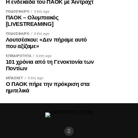
Η ενδεκάδα του ΠΑΟΚ με Άιντραχτ
ΠΟΔΌΣΦΑΙΡΟ
3 έτη ago
ΠΑΟΚ – Ολυμπιακός
[LIVESTREAMING]
ΠΟΔΌΣΦΑΙΡΟ
3 έτη ago
Λουτσέσκου: «Δεν πήραμε αυτό
που αξίζαμε»
ΕΠΙΚΑΙΡΌΤΗΤΑ
6 έτη ago
101 χρόνια από τη Γενοκτονία των
Ποντίων
ΜΠΆΣΚΕΤ
3 έτη ago
Ο ΠΑΟΚ πήρε την πρόκριση στα
ημιτελικά