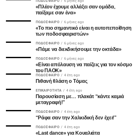
ΠΟΔΌΣΦΑΙΡΟ
6 μήνες ago
ADVERTISEMENT
«Πλέον έχουμε αλλάξει σαν ομάδα,
παίξαμε σαν ένα»
ΠΟΔΌΣΦΑΙΡΟ
6 μήνες ago
«Το πιο σημαντικό είναι η αυτοπεποίθηση
2. Την πιο σίγουρη και την πιο γρήγορη λύση για την
των ποδοσφαιριστών»
ανέγερση της νέας Τούμπας που ήδη έχει καθυστερήσει
ΠΟΔΌΣΦΑΙΡΟ
6 μήνες ago
πολύ να δωθεί στον λαό του ΠΑΟΚ.
«Πάμε να διεκδικήσουμε την οκτάδα»
ΠΟΔΌΣΦΑΙΡΟ
6 μήνες ago
Και από ότι φαίνεται, ούτε γρήγοροι, ούτε σίγουροι, ούτε
«Είναι απόλαυση να παίζεις για τον κόσμο
ανεξάρτητοι σταθήκατε.
του ΠΑΟΚ»
ΠΟΔΌΣΦΑΙΡΟ
4 έτη ago
Πιθανή θλάση ο Τόμας
Επιθυμία λοιπόν του κόσμου που σας στήριξε είναι να
δωθούν ΑΜΕΣΑ αποτελέσματα και λύσεις οι οποίες
ΕΠΙΚΑΙΡΌΤΗΤΑ
4 έτη ago
Παρουσίαση με… πλακάτ “κάντε καμιά
υποστηρίζονται από συμπαγής απόψεις και όχι αβάσιμες
μεταγραφή!”
τεκμηριώσεις και κομφούζιο καθυστερήσεων για το τι
πραγματικά συμβαίνει με την κληρονομιά του συλλόγου
ΠΟΔΌΣΦΑΙΡΟ
4 έτη ago
“Ράφα σαν την Χαλκιδική δεν έχει!”
μας.
ΠΟΔΌΣΦΑΙΡΟ
4 έτη ago
«Last dance» για Κουαλιάτα
Υγ1