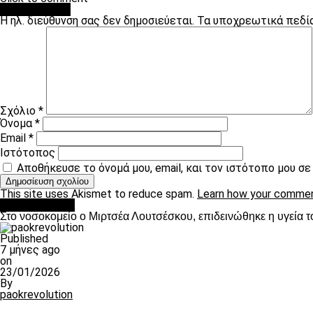
Leave a Reply
Η ηλ. διεύθυνση σας δεν δημοσιεύεται.
Τα υποχρεωτικά πεδί
Σχόλιο
*
Όνομα
*
Email
*
Ιστότοπος
Αποθήκευσε το όνομά μου, email, και τον ιστότοπο μου σ
This site uses Akismet to reduce spam.
Learn how your commen
Επικαιρότητα
Στο νοσοκομείο ο Μιρτσέα Λουτσέσκου, επιδεινώθηκε η υγεία τ
Published
7 μήνες ago
on
23/01/2026
By
paokrevolution