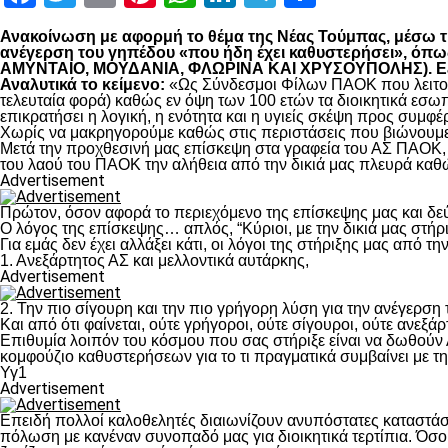
Ανακοίνωση με αφορμή το θέμα της Νέας Τούμπας, μέσω της
ανέγερση του γηπέδου «που ήδη έχει καθυστερήσει», 
ΑΜΥΝΤΑΙΟ, ΜΟΥΔΑΝΙΑ, ΦΛΩΡΙΝΑ ΚΑΙ ΧΡΥΣΟΥΠΟΛΗΣ). Εξηγο
Αναλυτικά το κείμενο:
«Ως Σύνδεσμοι Φίλων ΠΑΟΚ που λειτουρ
τελευταία φορά) καθώς εν όψη των 100 ετών τα διοικητικά εσω
επικρατήσει η λογική, η ενότητα και η υγιείς σκέψη προς συμ
Χωρίς να μακρηγορούμε καθώς στις περιστάσεις που βιώνουμε 
Μετά την προχθεσινή μας επίσκεψη στα γραφεία του ΑΣ ΠΑΟΚ, τ
του λαού του ΠΑΟΚ την αλήθεια από την δικιά μας πλευρά καθώ
Advertisement
Πρώτον, όσον αφορά το περιεχόμενο της επίσκεψης μας και δε
Ο λόγος της επίσκεψης… απλός, “Κύριοι, με την δικιά μας στήρ
Για εμάς δεν έχει αλλάξει κάτι, οι λόγοι της στήριξης μας από τ
1. Ανεξάρτητος ΑΣ και μελλοντικά αυτάρκης,
Advertisement
2. Την πιο σίγουρη και την πιο γρήγορη λύση για την ανέγερσ
Και από ότι φαίνεται, ούτε γρήγοροι, ούτε σίγουροι, ούτε ανεξάρ
Επιθυμία λοιπόν του κόσμου που σας στήριξε είναι να δωθούν
κομφούζιο καθυστερήσεων για το τι πραγματικά συμβαίνει με τ
Υγ1
Advertisement
Επειδή πολλοί καλοθελητές διαιωνίζουν ανυπόστατες καταστάσ
πόλωση με κανέναν συνοπαδό μας για διοικητικά τερτίπια. Όσο 