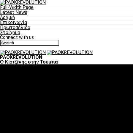
Full-Width Page
Latest News
Αρχική
Επικοινωνία
Πρωτοσέλιδο
Στοίχημα
Connect with us
PAOKREVOLUTION
O Κιοτζένης στην Τούμπα
Ποδόσφαιρο
«Πλέον έχουμε αλλάξει σαν ομάδα, παίξαμε σαν ένα»
«Το πιο σημαντικό είναι η αυτοπεποίθηση των ποδοσφαιριστώ
«Πάμε να διεκδικήσουμε την οκτάδα»
«Είναι απόλαυση να παίζεις για τον κόσμο του ΠΑΟΚ»
«Θα τα δώσουμε όλα κόντρα στη Λιόν για την οκτάδα»
Μπάσκετ
Αλλαγή ώρας με Σπόρτινγκ και Μπιλμπάο