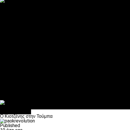
ΠΑΟΚ και τηλεοπτικά: αποκλειστικά απόφαση Σαββίδη
Αντίπαλοι
Νέα προβλήματα στην Μπέτις πριν την Τούμπα
Επίσημο «stop» στους φίλους του ΠΑΟΚ στο Αγρίνιο
Η Λιόν «σφυροκόπησε» τη Μονακό και πλησιάζει στο Champio
ΠΑΟΚ: Τι έκαναν οι αντίπαλοί του στο Europa League
Η Ριέκα διέκοψε την εγγραφή μελών ενόψει… ΠΑΟΚ
Διάφορα
Πέθανε ο μπαμπάς του Γιαννάκη, Λουκάς Μήλιος
ΣΦ ΠΑΟΚ Θύρα 4: Ανακοίνωσε οδική εκδρομή για τον αγώνα με
Κανείς δεν ξέχασε τα έξι αετόπουλα
Στο OPEN τα προκριματικά, στη NOVA τα του πρωταθλήματος
Σαν σήμερα: Οταν “έφυγε” ο Λόραντ
Επικαιρότητα
O Κιοτζένης στην Τούμπα
Published