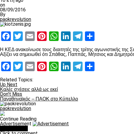
10 έτη ago
on
08/09/2016
By
paokrevolution
Facebook
Twitter
Email
Pinterest
WhatsApp
LinkedIn
Telegram
Μοιραστ
Η ΚΕΔ ανακοίνωσε τους διαιτητές της τρίτης αγωνιστικής της 
Αξίζει να σημειωθεί ότι Σπάθας, Παππάς, Μήτσιος και Δημητρόπ
Facebook
Twitter
Email
Pinterest
WhatsApp
LinkedIn
Telegram
Μοιραστ
Related Topics:
Up Next
Καλές σχέσεις αλλά ως εκεί
Don't Miss
Παναθηναϊκός – ΠΑΟΚ στο Κύπελλο
paokrevolution
Continue Reading
Advertisement
You may like
Click to comment