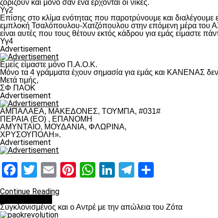
ζορίζουν και μόνο σαν ένα έρχονται οι νίκες.
Υγ2
Επίσης στο κλίμα ενότητας που παροτρύνουμε και διαλέγουμε
εμπλοκή Τσαλόπουλου-Χατζόπουλου στην επόμενη μέρα του ΑΣ Π
είναι αυτές που τους θέτουν εκτός κάδρου για εμάς είμαστε πά
Υγ4
Advertisement
Εμείς είμαστε μόνο Π.Α.Ο.Κ.
Μόνο τα 4 γράμματα έχουν σημασία για εμάς και ΚΑΝΕΝΑΣ δεν 
Μετά τιμής,
ΣΦ ΠΑΟΚ
Advertisement
ΑΜΠΑΛΑΕΑ, ΜΑΚΕΔΟΝΕΣ, ΤΟΥΜΠΑ, #031#
ΠΕΡΑΙΑ (ΕΟ) , ΕΠΑΝΟΜΗ
ΑΜΥΝΤΑΙΟ, ΜΟΥΔΑΝΙΑ, ΦΛΩΡΙΝΑ,
ΧΡΥΣΟΥΠΟΛΗ».
Advertisement
Facebook
Twitter
Email
Pinterest
WhatsApp
LinkedIn
Telegram
Μοιραστ
Continue Reading
Επικαιρότητα
Συγκλονισμένος και ο Αντρέ με την απώλεια του Ζότα