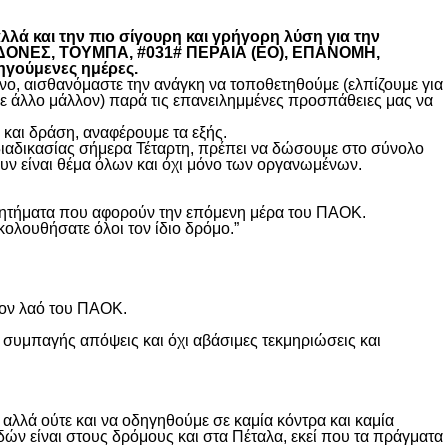
λά και την πιο σίγουρη και γρήγορη λύση για την
ΚΕΔΟΝΕΣ, ΤΟΥΜΠΑ, #031# ΠΕΡΑΙΑ (ΕΟ), ΕΠΑΝΟΜΗ,
ηγούμενες ημέρες.
, αισθανόμαστε την ανάγκη να τοποθετηθούμε (ελπίζουμε για
θε άλλο μάλλον) παρά τις επανειλημμένες προσπάθειες μας να
και δράση, αναφέρουμε τα εξής.
διαδικασίας σήμερα Τέταρτη, πρέπει να δώσουμε στο σύνολο
υν είναι θέμα όλων και όχι μόνο των οργανωμένων.
ά ζητήματα που αφορούν την επόμενη μέρα του ΠΑΟΚ.
κολουθήσατε όλοι τον ίδιο δρόμο.”
τον λαό του ΠΑΟΚ.
 συμπαγής απόψεις και όχι αβάσιμες τεκμηριώσεις και
λλά ούτε και να οδηγηθούμε σε καμία κόντρα και καμία
δών είναι στους δρόμους και στα Πέταλα, εκεί που τα πράγματα