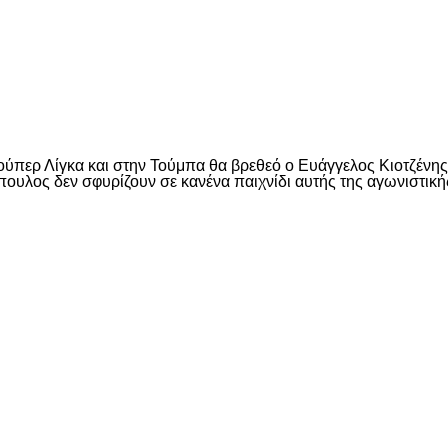
είτε
Σούπερ Λίγκα και στην Τούμπα θα βρεθεό ο Eυάγγελος Κιοτζένη
ουλος δεν σφυρίζουν σε κανένα παιχνίδι αυτής της αγωνιστικής.
είτε