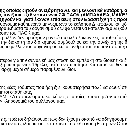
 οποίας ζητούν ανεξάρτητο ΑΣ και μελλοντικά αυτάρκη, αλ
όπως τονίζουν, εξέδωσαν εννιά ΣΦ ΠΑΟΚ (ΑΜΠΑΛΑΕΑ, ΜΑ
ύν και γιατί έκαναν επίσκεψη στον Ερασιτέχνη τις προ
γούμε καθημερινά με γνώμωνα το καλό του Δικεφάλου και μόνο
προβλήματα του οργανισμού δεν φαίνεται να καταλαγιάζουν (κά
φέρουν του ΠΑΟΚ μας.
μάλλον δεν αρμόζουν μανιφέστα αλλά λακωνικές τοποθετήσεις 
ην διακοπή του διοικητικού συμβουλίου και την συνέχιση της 
ς το μέλλον του οργανισμού και οι άνθρωποι που τον απαρτίζο
ύτερον για την συνολική μας στάση και εμπλοκή στα διοικητικ
ιξη παραμείνατε 15μελες μετά την παραίτηση Κατσαρή και δεν α
ην αρχή μέχρι σήμερα παραμένουν ίδιοι.
η της νέας Τούμπας που ήδη έχει καθυστερήσει πολύ να δωθεί σ
τητοι σταθήκατε.
 ΑΜΕΣΑ αποτελέσματα και λύσεις οι οποίες υποστηρίζονται από
ην κληρονομιά του συλλόγου μας.
εις, πρώτοι δηλώνουμε πως δεν έχουμε σκοπό να οδηγήσουμε α
και αν ασχολούμαστε με τα κοινά, το πεδίο και η θέση των Οπα