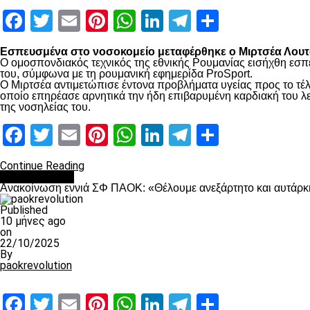
Facebook
Twitter
Email
Pinterest
WhatsApp
LinkedIn
Telegram
Μοιραστ
Εσπευσμένα στο νοσοκομείο μεταφέρθηκε ο Μιρτσέα Λουτσ
Ο ομοσπονδιακός τεχνικός της εθνικής Ρουμανίας εισήχθη εσπ
του, σύμφωνα με τη ρουμανική εφημερίδα ProSport.
Ο Μιρτσέα αντιμετώπισε έντονα προβλήματα υγείας προς το τέλ
οποίο επηρέασε αρνητικά την ήδη επιβαρυμένη καρδιακή του λει
της νοσηλείας του.
Facebook
Twitter
Email
Pinterest
WhatsApp
LinkedIn
Telegram
Μοιραστ
Continue Reading
Επικαιρότητα
Ανακοίνωση εννιά ΣΦ ΠΑΟΚ: «Θέλουμε ανεξάρτητο και αυτάρκη
Published
10 μήνες ago
on
22/10/2025
By
paokrevolution
Facebook
Twitter
Email
Pinterest
WhatsApp
LinkedIn
Telegram
Μοιραστ