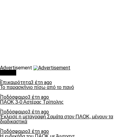
Advertisement
Τάσεις
Επικαιρότητα
3 έτη ago
Το παρασκήνιο πίσω από το πανό
Ποδόσφαιρο
3 έτη ago
ΠΑΟΚ 3-0 Αστέρας Τρίπολης
Ποδόσφαιρο
3 έτη ago
Έκλεισε η μεταγραφή Σαμάτα στον ΠΑΟΚ, μένουν τα
διαδικαστικά
Ποδόσφαιρο
3 έτη ago
Η ενδεκάδα του ΠΑΟΚ με Άιντραχτ