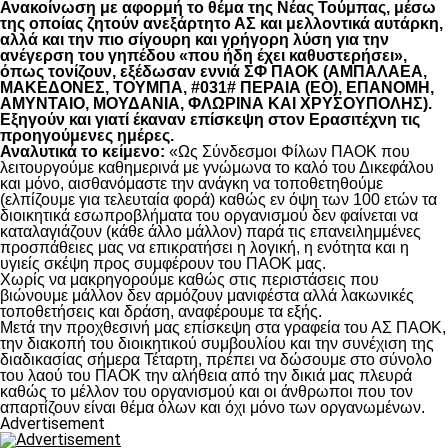
Ανακοίνωση με αφορμή το θέμα της Νέας Τούμπας, μέσω
της οποίας ζητούν ανεξάρτητο ΑΣ και μελλοντικά αυτάρκη,
αλλά και την πιο σίγουρη και γρήγορη λύση για την
ανέγερση του γηπέδου «που ήδη έχει καθυστερήσει»,
όπως τονίζουν, εξέδωσαν εννιά ΣΦ ΠΑΟΚ (ΑΜΠΑΛΑΕΑ,
ΜΑΚΕΔΟΝΕΣ, ΤΟΥΜΠΑ, #031# ΠΕΡΑΙΑ (ΕΟ), ΕΠΑΝΟΜΗ,
ΑΜΥΝΤΑΙΟ, ΜΟΥΔΑΝΙΑ, ΦΛΩΡΙΝΑ ΚΑΙ ΧΡΥΣΟΥΠΟΛΗΣ).
Εξηγούν και γιατί έκαναν επίσκεψη στον Ερασιτέχνη τις
προηγούμενες ημέρες.
Αναλυτικά το κείμενο:
«Ως Σύνδεσμοι Φίλων ΠΑΟΚ που
λειτουργούμε καθημερινά με γνώμωνα το καλό του Δικεφάλου
και μόνο, αισθανόμαστε την ανάγκη να τοποθετηθούμε
(ελπίζουμε για τελευταία φορά) καθώς εν όψη των 100 ετών τα
διοικητικά εσωπροβλήματα του οργανισμού δεν φαίνεται να
καταλαγιάζουν (κάθε άλλο μάλλον) παρά τις επανειλημμένες
προσπάθειες μας να επικρατήσει η λογική, η ενότητα και η
υγιείς σκέψη προς συμφέρουν του ΠΑΟΚ μας.
Χωρίς να μακρηγορούμε καθώς στις περιστάσεις που
βιώνουμε μάλλον δεν αρμόζουν μανιφέστα αλλά λακωνικές
τοποθετήσεις και δράση, αναφέρουμε τα εξής.
Μετά την προχθεσινή μας επίσκεψη στα γραφεία του ΑΣ ΠΑΟΚ,
την διακοπή του διοικητικού συμβουλίου και την συνέχιση της
διαδικασίας σήμερα Τέταρτη, πρέπει να δώσουμε στο σύνολο
του λαού του ΠΑΟΚ την αλήθεια από την δικιά μας πλευρά
καθώς το μέλλον του οργανισμού και οι άνθρωποι που τον
απαρτίζουν είναι θέμα όλων και όχι μόνο των οργανωμένων.
Advertisement