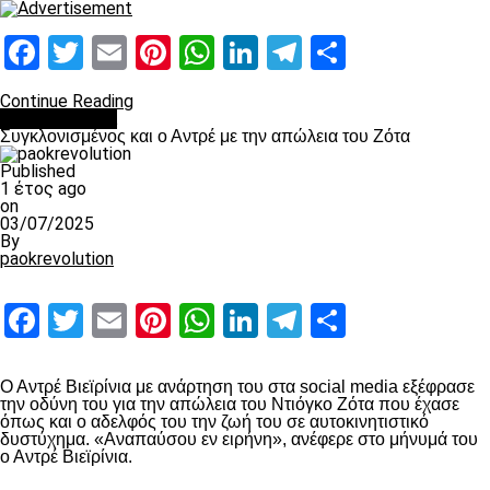
Facebook
Twitter
Email
Pinterest
WhatsApp
LinkedIn
Telegram
Μοιραστ
Continue Reading
Επικαιρότητα
Συγκλονισμένος και ο Αντρέ με την απώλεια του Ζότα
Published
1 έτος ago
on
03/07/2025
By
paokrevolution
Facebook
Twitter
Email
Pinterest
WhatsApp
LinkedIn
Telegram
Μοιραστ
Ο Αντρέ Βιεϊρίνια με ανάρτηση του στα social media εξέφρασε
την οδύνη του για την απώλεια του Ντιόγκο Ζότα που έχασε
όπως και ο αδελφός του την ζωή του σε αυτοκινητιστικό
δυστύχημα. «Αναπαύσου εν ειρήνη», ανέφερε στο μήνυμά του
ο Αντρέ Βιεϊρίνια.