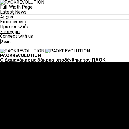
Full-Width Page
Latest News
Αρχική
Επικοινωνία
Πρωτοσέλιδο
Στοίχημα
Connect with us
PAOKREVOLUTION
O Δαμανάκης με δάκρυα υποδέχθηκε τον ΠΑΟΚ
Ποδόσφαιρο
«Πλέον έχουμε αλλάξει σαν ομάδα, παίξαμε σαν ένα»
«Το πιο σημαντικό είναι η αυτοπεποίθηση των
ποδοσφαιριστών»
«Πάμε να διεκδικήσουμε την οκτάδα»
«Είναι απόλαυση να παίζεις για τον κόσμο του ΠΑΟΚ»
«Θα τα δώσουμε όλα κόντρα στη Λιόν για την οκτάδα»
Μπάσκετ