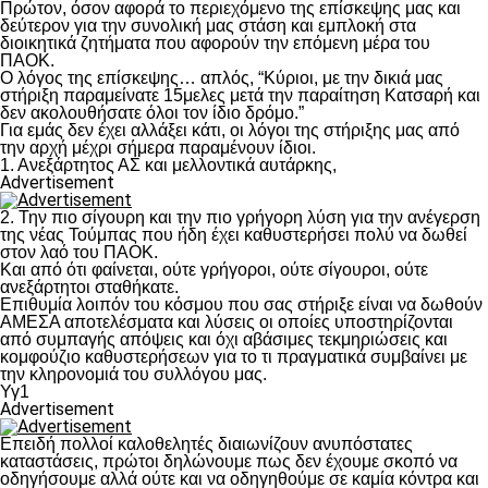
Πρώτον, όσον αφορά το περιεχόμενο της επίσκεψης μας και
δεύτερον για την συνολική μας στάση και εμπλοκή στα
διοικητικά ζητήματα που αφορούν την επόμενη μέρα του
ΠΑΟΚ.
Ο λόγος της επίσκεψης… απλός, “Κύριοι, με την δικιά μας
στήριξη παραμείνατε 15μελες μετά την παραίτηση Κατσαρή και
δεν ακολουθήσατε όλοι τον ίδιο δρόμο.”
Για εμάς δεν έχει αλλάξει κάτι, οι λόγοι της στήριξης μας από
την αρχή μέχρι σήμερα παραμένουν ίδιοι.
1. Ανεξάρτητος ΑΣ και μελλοντικά αυτάρκης,
Advertisement
2. Την πιο σίγουρη και την πιο γρήγορη λύση για την ανέγερση
της νέας Τούμπας που ήδη έχει καθυστερήσει πολύ να δωθεί
στον λαό του ΠΑΟΚ.
Και από ότι φαίνεται, ούτε γρήγοροι, ούτε σίγουροι, ούτε
ανεξάρτητοι σταθήκατε.
Επιθυμία λοιπόν του κόσμου που σας στήριξε είναι να δωθούν
ΑΜΕΣΑ αποτελέσματα και λύσεις οι οποίες υποστηρίζονται
από συμπαγής απόψεις και όχι αβάσιμες τεκμηριώσεις και
κομφούζιο καθυστερήσεων για το τι πραγματικά συμβαίνει με
την κληρονομιά του συλλόγου μας.
Υγ1
Advertisement
Επειδή πολλοί καλοθελητές διαιωνίζουν ανυπόστατες
καταστάσεις, πρώτοι δηλώνουμε πως δεν έχουμε σκοπό να
οδηγήσουμε αλλά ούτε και να οδηγηθούμε σε καμία κόντρα και