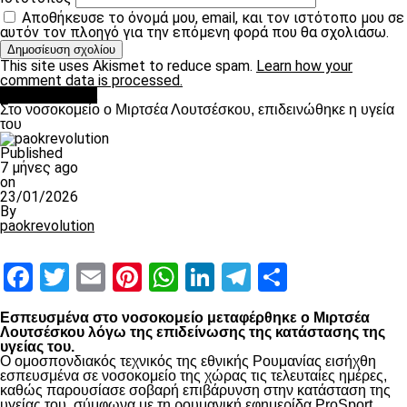
Αποθήκευσε το όνομά μου, email, και τον ιστότοπο μου σε
αυτόν τον πλοηγό για την επόμενη φορά που θα σχολιάσω.
This site uses Akismet to reduce spam.
Learn how your
comment data is processed.
Επικαιρότητα
Στο νοσοκομείο ο Μιρτσέα Λουτσέσκου, επιδεινώθηκε η υγεία
του
Published
7 μήνες ago
on
23/01/2026
By
paokrevolution
Facebook
Twitter
Email
Pinterest
WhatsApp
LinkedIn
Telegram
Μοιραστ
Εσπευσμένα στο νοσοκομείο μεταφέρθηκε ο Μιρτσέα
Λουτσέσκου λόγω της επιδείνωσης της κατάστασης της
υγείας του.
Ο ομοσπονδιακός τεχνικός της εθνικής Ρουμανίας εισήχθη
εσπευσμένα σε νοσοκομείο της χώρας τις τελευταίες ημέρες,
καθώς παρουσίασε σοβαρή επιβάρυνση στην κατάσταση της
υγείας του, σύμφωνα με τη ρουμανική εφημερίδα ProSport.