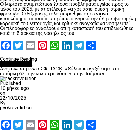
Ο Μιρτσέα αντιμετώπισε έντονα προβλήματα υγείας προς το
τέλος του 2025, με αποτέλεσμα να χρειαστεί άμεση ιατρική
φροντίδα. Ο 80χρονος ταλαιπωρήθηκε από έντονο
κρυολόγημα, το οποίο επηρέασε αρνητικά την ήδη επιβαρυμένη
καρδιακή του λειτουργία, και κρίθηκε αναγκαία να νοσηλευτεί.
Οι πληροφορίες αναφέρουν ότι η κατάστασή του επιδεινώθηκε
κατά τη διάρκεια της νοσηλείας του.
Facebook
Twitter
Email
Pinterest
WhatsApp
LinkedIn
Telegram
Μοιραστ
Continue Reading
Επικαιρότητα
Ανακοίνωση εννιά ΣΦ ΠΑΟΚ: «Θέλουμε ανεξάρτητο και
αυτάρκη ΑΣ, την καλύτερη λύση για την Τούμπα»
Published
10 μήνες ago
on
22/10/2025
By
paokrevolution
Facebook
Twitter
Email
Pinterest
WhatsApp
LinkedIn
Telegram
Μοιραστ