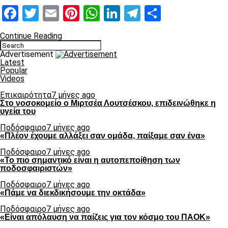
Facebook
Twitter
Email
Pinterest
WhatsApp
LinkedIn
Telegram
Μοιραστ
Continue Reading
Advertisement
Latest
Popular
Videos
Επικαιρότητα
7 μήνες ago
Στο νοσοκομείο ο Μιρτσέα Λουτσέσκου, επιδεινώθηκε η
υγεία του
Ποδόσφαιρο
7 μήνες ago
«Πλέον έχουμε αλλάξει σαν ομάδα, παίξαμε σαν ένα»
Ποδόσφαιρο
7 μήνες ago
«Το πιο σημαντικό είναι η αυτοπεποίθηση των
ποδοσφαιριστών»
Ποδόσφαιρο
7 μήνες ago
«Πάμε να διεκδικήσουμε την οκτάδα»
Ποδόσφαιρο
7 μήνες ago
«Είναι απόλαυση να παίζεις για τον κόσμο του ΠΑΟΚ»