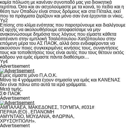
καμία πόλωση με κανέναν συνοπαδό μας για διοικητικά
τερτίπια. Όσο και αν ασχολούμαστε με τα κοινά, το πεδίο και η
θέση των Οπαδών είναι στους δρόμους και στα Πέταλα, εκεί
που τα πράγματα ζορίζουν και μόνο σαν ένα έρχονται οι νίκες.
Υγ2
Επίσης στο κλίμα ενότητας που παροτρύνουμε και διαλέγουμε
εξ αρχής να ακολουθήσουμε αποφασίσαμε να μην
ανακοινώσουμε δημόσια τους λόγους που είμαστε κάθετα
απέναντι στην εμπλοκή Τσαλόπουλου-Χατζόπουλου στην
επόμενη μέρα του ΑΣ ΠΑΟΚ, αλλά όσοι ενδιαφέρονται να
ακούσουν ποιες συγκεκριμένες κινήσεις τους, συναντήσεις
τους και τοποθετήσεις τους είναι αυτές που τους θέτουν εκτός
κάδρου για εμάς είμαστε πάντα διαθέσιμοι…
Υγ4
Advertisement
Εμείς είμαστε μόνο Π.Α.Ο.Κ.
Μόνο τα 4 γράμματα έχουν σημασία για εμάς και ΚΑΝΕΝΑΣ
δεν είναι πάνω απο αυτά τα ιερά γράμματα.
Μετά τιμής,
ΣΦ ΠΑΟΚ
Advertisement
ΑΜΠΑΛΑΕΑ, ΜΑΚΕΔΟΝΕΣ, ΤΟΥΜΠΑ, #031#
ΠΕΡΑΙΑ (ΕΟ) , ΕΠΑΝΟΜΗ
ΑΜΥΝΤΑΙΟ, ΜΟΥΔΑΝΙΑ, ΦΛΩΡΙΝΑ,
ΧΡΥΣΟΥΠΟΛΗ».
Advertisement