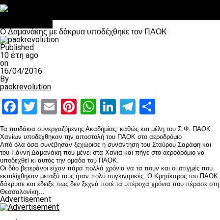
Στο OPEN τα προκριματικά, στη NOVA τα του πρωταθλήματος
Σαν σήμερα: Οταν “έφυγε” ο Λόραντ
Επικαιρότητα
O Δαμανάκης με δάκρυα υποδέχθηκε τον ΠΑΟΚ
Published
10 έτη ago
on
16/04/2016
By
paokrevolution
Facebook
Twitter
Email
Pinterest
WhatsApp
LinkedIn
Telegram
Μοιραστ
Τα παιδάκια συνεργαζόμενης Ακαδημίας, καθώς και μέλη του Σ.Φ. ΠΑΟΚ
Χανίων υποδέχθηκαν την αποστολή του ΠΑΟΚ στο αεροδρόμιο
Από όλα όσα συνέβησαν ξεχώρισε η συνάντηση του Σταύρου Σαράφη και
του Γιάννη Δαμανάκη που μένει στα Χανιά και πήγε στο αεροδρόμιο να
υποδεχθεί κι αυτός την ομάδα του ΠΑΟΚ.
Οι δύο βετεράνοι είχαν πάρα πολλά χρόνια να τα πουν και οι στιγμές που
εκτυλίχθηκαν μεταξύ τους ήταν πολύ συγκινητικές. Ο Κρητίκαρος του ΠΑΟΚ
δάκρυσε και έδειξε πως δεν ξεχνά ποτέ τα υπέροχα χρόνια που πέρασε στη
Θεσσαλονίκη…
Advertisement