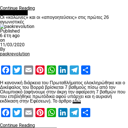
Continue Reading
Ποδόσφαιρο
Οι «κολώνες» και οι «απογοητεύσεις» στις πρώτες 26
αγωνιστικές
Published
6 έτη ago
on
11/03/2020
By
paokrevolution
Facebook
Twitter
Email
Pinterest
WhatsApp
LinkedIn
Telegram
Μοιραστ
Η κανονική διάρκεια του Πρωταθλήματος ολοκληρώθηκε και ο
Δικέφαλος του Βορρά βρίσκεται 7 βαθμούς πίσω από τον
Ολυμπιακό (αφήνουμε στην άκρη την αφαίρεση 7 βαθμών που
του επιβλήθηκε πρωτόδικα αφού υπάρχει και η αυριανή
εκδίκαση στην Εφέσεων). Το άρθρο
εδώ
Facebook
Twitter
Email
Pinterest
WhatsApp
LinkedIn
Telegram
Μοιραστ
Continue Reading