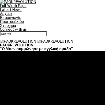
Full-Width Page
Latest News
Αρχική
Επικοινωνία
Πρωτοσέλιδο
Στοίχημα
Connect with us
PAOKREVOLUTION
“O Μπεν συμφώνησε με αγγλική ομάδα”
Ποδόσφαιρο
«Πλέον έχουμε αλλάξει σαν ομάδα, παίξαμε σαν ένα»
«Το πιο σημαντικό είναι η αυτοπεποίθηση των
ποδοσφαιριστών»
«Πάμε να διεκδικήσουμε την οκτάδα»
«Είναι απόλαυση να παίζεις για τον κόσμο του ΠΑΟΚ»
«Θα τα δώσουμε όλα κόντρα στη Λιόν για την οκτάδα»
Μπάσκετ