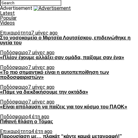
Advertisement
Latest
Popular
Videos
Επικαιρότητα
7 μήνες ago
Στο νοσοκομείο ο Μιρτσέα Λουτσέσκου, επιδεινώθηκε η
υγεία του
Ποδόσφαιρο
7 μήνες ago
«Πλέον έχουμε αλλάξει σαν ομάδα, παίξαμε σαν ένα»
Ποδόσφαιρο
7 μήνες ago
«Το πιο σημαντικό είναι η αυτοπεποίθηση των
ποδοσφαιριστών»
Ποδόσφαιρο
7 μήνες ago
«Πάμε να διεκδικήσουμε την οκτάδα»
Ποδόσφαιρο
7 μήνες ago
«Είναι απόλαυση να παίζεις για τον κόσμο του ΠΑΟΚ»
Ποδόσφαιρο
4 έτη ago
Πιθανή θλάση ο Τόμας
Επικαιρότητα
4 έτη ago
Παρουσίαση με… πλακάτ “κάντε καμιά μεταγραφή!”