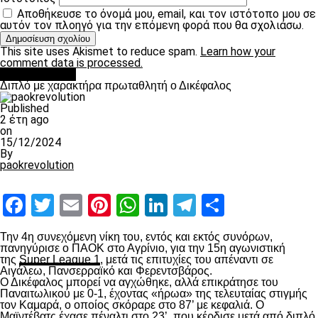
Αποθήκευσε το όνομά μου, email, και τον ιστότοπο μου σε
αυτόν τον πλοηγό για την επόμενη φορά που θα σχολιάσω.
This site uses Akismet to reduce spam.
Learn how your
comment data is processed.
πρωτοσέλιδο
Διπλό με χαρακτήρα πρωταθλητή ο Δικέφαλος
Published
2 έτη ago
on
15/12/2024
By
paokrevolution
Facebook
Twitter
Email
Pinterest
WhatsApp
LinkedIn
Telegram
Μοιραστ
Την 4
η
συνεχόμενη νίκη του, εντός και εκτός συνόρων,
πανηγύρισε ο ΠΑΟΚ στο Αγρίνιο, για την 15
η
αγωνιστική
της
Super League 1
, μετά τις επιτυχίες του απέναντι σε
Αιγάλεω, Πανσερραϊκό και Φερεντσβάρος.
Ο Δικέφαλος μπορεί να αγχώθηκε, αλλά επικράτησε του
Παναιτωλικού με 0-1, έχοντας «ήρωα» της τελευταίας στιγμής
τον Καμαρά, ο οποίος σκόραρε στο 87’ με κεφαλιά. Ο
Μαϊντέβατς έχασε πέναλτι στο 23’, που κέρδισε μετά από διπλό