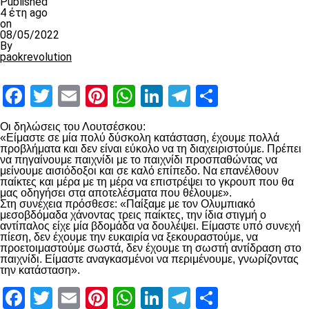
Published
4 έτη ago
on
08/05/2022
By
paokrevolution
Facebook
Twitter
Email
Pinterest
WhatsApp
LinkedIn
Telegram
Μοιραστ
Οι δηλώσεις του Λουτσέσκου:
«Είμαστε σε μία πολύ δύσκολη κατάσταση, έχουμε πολλά
προβλήματα και δεν είναι εύκολο να τη διαχειριστούμε. Πρέπει
να πηγαίνουμε παιχνίδι με το παιχνίδι προσπαθώντας να
μείνουμε αισιόδοξοι και σε καλό επίπεδο. Να επανέλθουν
παίκτες και μέρα με τη μέρα να επιστρέψει το γκρουπ που θα
μας οδηγήσει στα αποτελέσματα που θέλουμε».
Στη συνέχεια πρόσθεσε: «Παίξαμε με τον Ολυμπιακό
μεσοβδόμαδα χάνοντας τρεις παίκτες, την ίδια στιγμή ο
αντίπαλος είχε μία βδομάδα να δουλέψει. Είμαστε υπό συνεχή
πίεση, δεν έχουμε την ευκαιρία να ξεκουραστούμε, να
προετοιμαστούμε σωστά, δεν έχουμε τη σωστή αντίδραση στο
παιχνίδι. Είμαστε αναγκασμένοι να περιμένουμε, γνωρίζοντας
την κατάσταση».
Facebook
Twitter
Email
Pinterest
WhatsApp
LinkedIn
Telegram
Μοιραστ