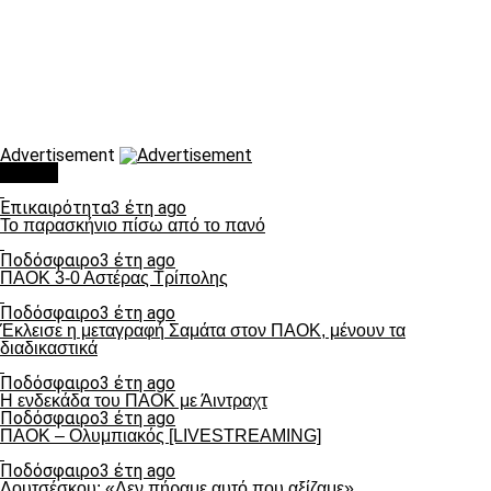
Advertisement
Τάσεις
Επικαιρότητα
3 έτη ago
Το παρασκήνιο πίσω από το πανό
Ποδόσφαιρο
3 έτη ago
ΠΑΟΚ 3-0 Αστέρας Τρίπολης
Ποδόσφαιρο
3 έτη ago
Έκλεισε η μεταγραφή Σαμάτα στον ΠΑΟΚ, μένουν τα
διαδικαστικά
Ποδόσφαιρο
3 έτη ago
Η ενδεκάδα του ΠΑΟΚ με Άιντραχτ
Ποδόσφαιρο
3 έτη ago
ΠΑΟΚ – Ολυμπιακός [LIVESTREAMING]
Ποδόσφαιρο
3 έτη ago
Λουτσέσκου: «Δεν πήραμε αυτό που αξίζαμε»