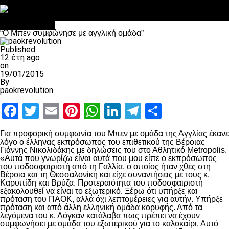
Στο OPEN τα προκριματικά, στη NOVA τα του πρωταθλήματος
Σαν σήμερα: Οταν “έφυγε” ο Λόραντ
πρωτοσέλιδο
“O Μπεν συμφώνησε με αγγλική ομάδα”
Published
12 έτη ago
on
19/01/2015
By
paokrevolution
Facebook
Twitter
Email
Pinterest
WhatsApp
LinkedIn
Telegram
Μοιραστ
Για προφορική συμφωνία του Μπεν με ομάδα της Αγγλίας έκανε
λόγο ο έλληνας εκπρόσωπος του επιθετικού της Βέροιας
Γιάννης Νικολιδάκης με δηλώσεις του στο Αθλητικό Metropolis.
«Αυτά που γνωρίζω είναι αυτά που μου είπε ο εκπρόσωπος
του ποδοσφαιριστή από τη Γαλλία, ο οποίος ήταν χθες στη
Βέροια και τη Θεσσαλονίκη και είχε συναντήσεις με τους κ.
Καρυπίδη και Βρύζα. Προτεραιότητα του ποδοσφαιριστή
εξακολουθεί να είναι το εξωτερικό. Ξέρω ότι υπήρξε και
πρόταση του ΠΑΟΚ, αλλά όχι λεπτομέρειες για αυτήν. Υπήρξε
πρόταση και από άλλη ελληνική ομάδα κορυφής. Από τα
λεγόμενα του κ. Λόγκαν κατάλαβα πως πρέπει να έχουν
συμφωνήσει με ομάδα του εξωτερικού για το καλοκαίρι. Αυτό