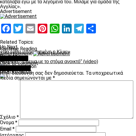
κατάλαβα εγώ με τα λεγόμενά του. Μιλάμε για ομάδα της
Αγγλίας».
Advertisement
Facebook
Twitter
Email
Pinterest
WhatsApp
LinkedIn
Telegram
Μοιραστ
Related Topics:
Up Next
Continue Reading
«Θα έρθει υποψιασμένη η Κίμκι»
Advertisement
Don't Miss
You may like
Νομπόα: “Έμεινα με το στόμα ανοικτό” (video)
Click to comment
Leave a Reply
paokrevolution
Η ηλ. διεύθυνση σας δεν δημοσιεύεται.
Τα υποχρεωτικά
πεδία σημειώνονται με
*
Σχόλιο
*
Όνομα
*
Email
*
Ιστότοπος