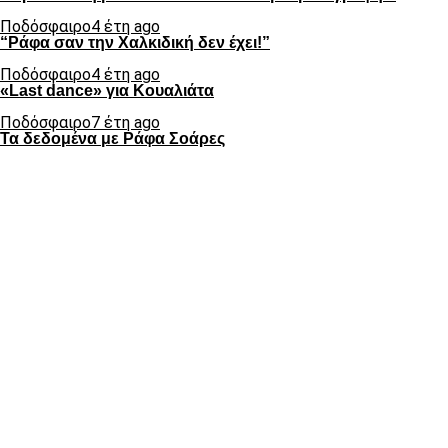
Ποδόσφαιρο
4 έτη ago
“Ράφα σαν την Χαλκιδική δεν έχει!”
Ποδόσφαιρο
4 έτη ago
«Last dance» για Κουαλιάτα
Ποδόσφαιρο
7 έτη ago
Τα δεδομένα με Ράφα Σοάρες