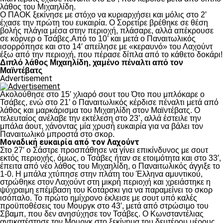
λάθος του Μιχαηλίδη.
Ο ΠΑΟΚ ξεκίνησε με στόχο να κυριαρχήσει και μόλις στο 2′
έχασε την πρώτη του ευκαιρία. Ο Σορετίρε βρέθηκε σε θέση
βολής πλάγια μέσα στην περιοχή, πλάσαρε, αλλά απέκρουσε
σε κόρνερ ο Τσάβες.Από το 10’ και μετά ο Παναιτωλικός
ισορρόπησε και στο 14′ απείλησε με «κεραυνό» του Λαχούντ
έξω από την περιοχή, που πέρασε δίπλα από το κάθετο δοκάρι!
Διπλό λάθος Μιχαηλίδη, χαμένο πέναλτι από τον
Μαϊντέβατς
Advertisement
Ακολούθησε στο 15′ χλιαρό σουτ του Ότο που μπλόκαρε ο
Τσάβες, ενώ στο 21’ ο Παναιτωλικός κέρδισε πέναλτι μετά από
λάθος και μαρκάρισμα του Μιχαηλίδη στον Μαϊντέβατς. Ο
τελευταίος ανέλαβε την εκτέλεση στο 23’, αλλά έστειλε την
μπάλα άουτ, χάνοντας μία χρυσή ευκαιρία για να βάλει τον
Παναιτωλικό μπροστά στο σκορ.
Μοναδική ευκαιρία από τον Λαχούντ
Στο 27′ ο Σάστρε προσπάθησε να γίνει επικίνδυνος με σουτ
εκτός περιοχής, όμως, ο Τσάβες ήταν σε ετοιμότητα και στο 33′,
έπειτα από νέο λάθος του Μιχαηλίδη, ο Παναιτωλικός άγγιξε το
1-0. Η μπάλα χτύπησε στην πλάτη του Έλληνα αμυντικού,
στρώθηκε στον Λαχούντ στη μικρή περιοχή και χρειάστηκε η
ψύχραιμη επέμβαση του Κοτάρσκι για να παραμείνει το σκορ
ισόπαλο. Το πρώτο ημίχρονο έκλεισε με σουτ υπό καλές
προϋποθέσεις του Μουργκ στο 43′, μετά από στρώσιμο του
Σβαμπ, που δεν ανησύχησε τον Τσάβες. Ο Κωνσταντέλιας
αντικατέστησε τον Μουργκ στο ξεκίνημα του δευτέρου μέρους,