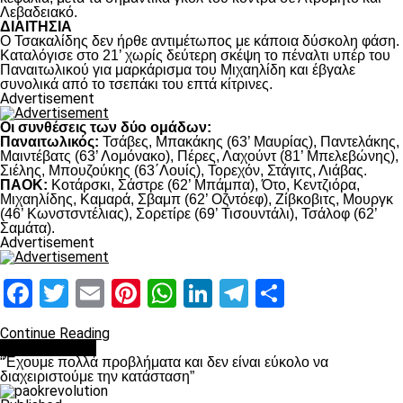
Λεβαδειακό.
ΔΙΑΙΤΗΣΙΑ
Ο Τσακαλίδης δεν ήρθε αντιμέτωπος με κάποια δύσκολη φάση.
Καταλόγισε στο 21’ χωρίς δεύτερη σκέψη το πέναλτι υπέρ του
Παναιτωλικού για μαρκάρισμα του Μιχαηλίδη και έβγαλε
συνολικά από το τσεπάκι του επτά κίτρινες.
Advertisement
Οι συνθέσεις των δύο ομάδων:
Παναιτωλικός:
Τσάβες, Μπακάκης (63’ Μαυρίας), Παντελάκης,
Μαιντέβατς (63’ Λομόνακο), Πέρες, Λαχούντ (81’ Μπελεβώνης),
Σιέλης, Μπουζούκης (63΄Λουίς), Τορεχόν, Στάγιτς, Λιάβας.
ΠΑΟΚ:
Κοτάρσκι, Σάστρε (62’ Μπάμπα), Ότο, Κεντζιόρα,
Μιχαηλίδης, Καμαρά, Σβαμπ (62’ Οζντόεφ), Ζίβκοβιτς, Μουργκ
(46’ Κωνστσντέλιας), Σορετίρε (69’ Τισουντάλι), Τσάλοφ (62’
Σαμάτα).
Advertisement
Facebook
Twitter
Email
Pinterest
WhatsApp
LinkedIn
Telegram
Μοιραστ
Continue Reading
πρωτοσέλιδο
“Έχουμε πολλά προβλήματα και δεν είναι εύκολο να
διαχειριστούμε την κατάσταση”