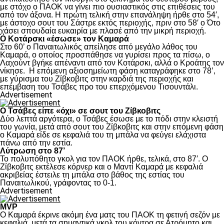
με στόχο ο ΠΑΟΚ να γίνει πιο ουσιαστικός στις επιθέσεις του
από τον άξονα. Η πρώτη τελική στην επανάληψη ήρθε στο 54′,
με άστοχο σουτ του Σάστρε εκτός περιοχής, πριν στο 58′ ο Ότο
χάσει σπουδαία ευκαιρία με πλασέ από την μικρή περιοχή.
Ο Κοτάρσκι «έσωσε» τον Καμαρά
Στο 60’ ο Παναιτωλικός απείλησε από μεγάλο λάθος του
Καμαρά, ο οποίος προσπάθησε να γυρίσει προς τα πίσω, ο
Λαχούντ βγήκε απέναντι από τον Κοτάρσκι, αλλά ο Κροάτης τον
νίκησε. Η επόμενη αξιοσημείωτη φάση καταγράφηκε στο 78’,
με γύρισμα του Ζίβκοβιτς στην καρδιά της περιοχής και
επέμβαση του Τσάβες προ του επερχόμενου Τισουντάλι.
Advertisement
Ο Τσάβες είπε «όχι» σε σουτ του Ζίβκοβιτς
Δύο λεπτά αργότερα, ο Τσάβες έσωσε με το πόδι στην κλειστή
του γωνία, μετά από σουτ του Ζίβκοβιτς και στην επόμενη φάση
ο Καμαρά είδε σε κεφαλιά του τη μπάλα να φεύγει ελάχιστα
πάνω από την εστία.
Λύτρωση στο 87’
Το πολυπόθητο γκολ για τον ΠΑΟΚ ήρθε, τελικά, στο 87′. Ο
Ζίβκοβιτς εκτέλεσε κόρνερ και ο Μαντί Καμαρά με κεφαλιά
ακριβείας έστειλε τη μπάλα στο βάθος της εστίας του
Παναιτωλικού, γράφοντας το 0-1.
Advertisement
MVP
Ο Καμαρά έκρινε ακόμη ένα ματς του ΠΑΟΚ τη φετινή σεζόν με
κεφαλιά, μετά τα σημαντικά γκολ του κόντρα σε Ατρόμητο και