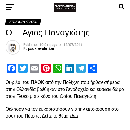
ΕΠΙΚΑΙΡΌΤΗΤΑ
Ο… Αγιος Παναγιώτης
Published
10 έτη ago
on
12/07/2016
By
paokrevolution
Facebook
Twitter
Email
Pinterest
WhatsApp
LinkedIn
Telegram
Μοιρασ
Οι φίλοι του ΠΑΟΚ από την Πολίχνη που ήρθαν σήμερα
στην Ολλανδία βρέθηκαν στο ξενοδοχείο και έκαναν δώρο
στον Γλυκο μια εικόνα του Οσίου Παναγιώτη!
Θέλησαν να τον ευχαριστήσουν για την απόκρουση στο
σουτ του Πέτριτς. Δείτε το θέμα
εδώ