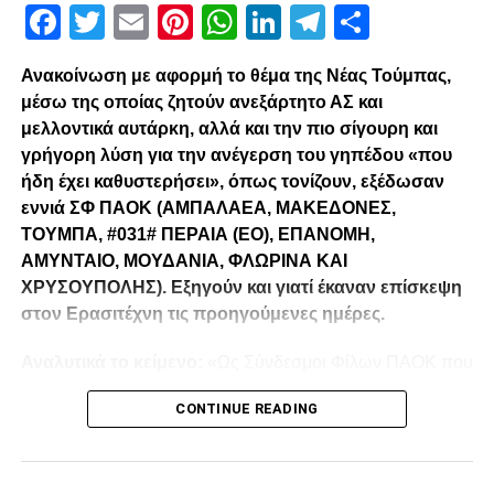
Facebook
Twitter
Email
Pinterest
WhatsApp
LinkedIn
Telegram
Μοιρασ
Ανακοίνωση με αφορμή το θέμα της Νέας Τούμπας,
μέσω της οποίας ζητούν ανεξάρτητο ΑΣ και
μελλοντικά αυτάρκη, αλλά και την πιο σίγουρη και
γρήγορη λύση για την ανέγερση του γηπέδου «που
ήδη έχει καθυστερήσει», όπως τονίζουν, εξέδωσαν
εννιά ΣΦ ΠΑΟΚ (ΑΜΠΑΛΑΕΑ, ΜΑΚΕΔΟΝΕΣ,
ΤΟΥΜΠΑ, #031# ΠΕΡΑΙΑ (ΕΟ), ΕΠΑΝΟΜΗ,
ΑΜΥΝΤΑΙΟ, ΜΟΥΔΑΝΙΑ, ΦΛΩΡΙΝΑ ΚΑΙ
ΧΡΥΣΟΥΠΟΛΗΣ). Εξηγούν και γιατί έκαναν επίσκεψη
στον Ερασιτέχνη τις προηγούμενες ημέρες.
Αναλυτικά το κείμενο:
«Ως Σύνδεσμοι Φίλων ΠΑΟΚ που
λειτουργούμε καθημερινά με γνώμωνα το καλό του
CONTINUE READING
Δικεφάλου και μόνο, αισθανόμαστε την ανάγκη να
τοποθετηθούμε (ελπίζουμε για τελευταία φορά) καθώς εν
όψη των 100 ετών τα διοικητικά εσωπροβλήματα του