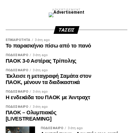
Facebook
Twitter
Email
Pinterest
WhatsApp
LinkedIn
Telegram
Μοιρασ
ADVERTISEMENT
ΤΆΣΕΙΣ
ΕΠΙΚΑΙΡΌΤΗΤΑ
3 έτη ago
Το παρασκήνιο πίσω από το πανό
ΠΟΔΌΣΦΑΙΡΟ
3 έτη ago
ΠΑΟΚ 3-0 Αστέρας Τρίπολης
ΠΟΔΌΣΦΑΙΡΟ
3 έτη ago
Έκλεισε η μεταγραφή Σαμάτα στον
ΠΑΟΚ, μένουν τα διαδικαστικά
ΠΟΔΌΣΦΑΙΡΟ
3 έτη ago
Η ενδεκάδα του ΠΑΟΚ με Άιντραχτ
ΠΟΔΌΣΦΑΙΡΟ
3 έτη ago
ΠΑΟΚ – Ολυμπιακός
[LIVESTREAMING]
ΠΟΔΌΣΦΑΙΡΟ
3 έτη ago