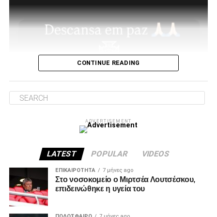
Πρώτον, όσον αφορά το περιεχόμενο της επίσκεψης μας
και δεύτερον για την συνολική μας στάση και εμπλοκή στα
διοικητικά ζητήματα που αφορούν την επόμενη μέρα του
CONTINUE READING
ΠΑΟΚ.
Ο λόγος της επίσκεψης… απλός, “Κύριοι, με την δικιά μας
στήριξη παραμείνατε 15μελες μετά την παραίτηση
Κατσαρή και δεν ακολουθήσατε όλοι τον ίδιο δρόμο.”
ADVERTISEMENT
Για εμάς δεν έχει αλλάξει κάτι, οι λόγοι της στήριξης μας
από την αρχή μέχρι σήμερα παραμένουν ίδιοι.
LATEST
POPULAR
VIDEOS
1. Ανεξάρτητος ΑΣ και μελλοντικά αυτάρκης,
ΕΠΙΚΑΙΡΌΤΗΤΑ
7 μήνες ago
Στο νοσοκομείο ο Μιρτσέα Λουτσέσκου,
επιδεινώθηκε η υγεία του
ADVERTISEMENT
ΠΟΔΌΣΦΑΙΡΟ
7 μήνες ago