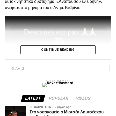
αυτοκινητιστικό δυστύχημα. «Αναπαύσου εν ειρήνη»,
στήριξη παραμείνατε 15μελες μετά την παραίτηση
ανέφερε στο μήνυμά του ο Αντρέ Βιεϊρίνια.
Κατσαρή και δεν ακολουθήσατε όλοι τον ίδιο δρόμο.”
Για εμάς δεν έχει αλλάξει κάτι, οι λόγοι της στήριξης μας
από την αρχή μέχρι σήμερα παραμένουν ίδιοι.
1. Ανεξάρτητος ΑΣ και μελλοντικά αυτάρκης,
CONTINUE READING
ADVERTISEMENT
ADVERTISEMENT
2. Την πιο σίγουρη και την πιο γρήγορη λύση για την
ανέγερση της νέας Τούμπας που ήδη έχει καθυστερήσει
πολύ να δωθεί στον λαό του ΠΑΟΚ.
LATEST
POPULAR
VIDEOS
Και από ότι φαίνεται, ούτε γρήγοροι, ούτε σίγουροι, ούτε
ΕΠΙΚΑΙΡΌΤΗΤΑ
7 μήνες ago
Στο νοσοκομείο ο Μιρτσέα Λουτσέσκου,
ανεξάρτητοι σταθήκατε.