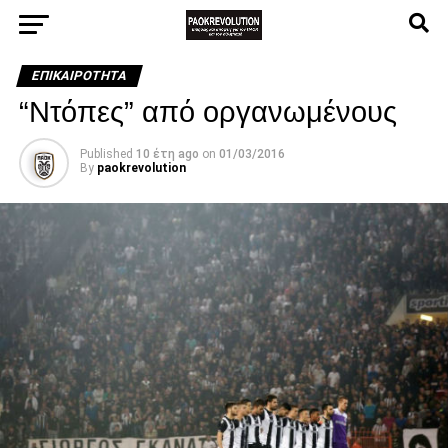
ΕΠΙΚΑΙΡΌΤΗΤΑ
“Ντόπες” από οργανωμένους
Published
10 έτη ago
on
01/03/2016
By
paokrevolution