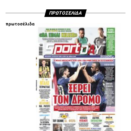
ADVERTISEMENT
ΠΡΩΤΟΣΕΛΙΔΑ
πρωτοσέλιδα
Εμείς είμαστε μόνο Π.Α.Ο.Κ.
Μόνο τα 4 γράμματα έχουν σημασία για εμάς και
ΚΑΝΕΝΑΣ δεν είναι πάνω απο αυτά τα ιερά γράμματα.
Μετά τιμής,
ΣΦ ΠΑΟΚ
ADVERTISEMENT
ΑΜΠΑΛΑΕΑ, ΜΑΚΕΔΟΝΕΣ, ΤΟΥΜΠΑ, #031#