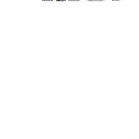
ΠΕΡΑΙΑ (ΕΟ) , ΕΠΑΝΟΜΗ
ΑΜΥΝΤΑΙΟ, ΜΟΥΔΑΝΙΑ, ΦΛΩΡΙΝΑ,
ΧΡΥΣΟΥΠΟΛΗ».
ADVERTISEMENT
Facebook
Twitter
Email
Pinterest
WhatsApp
LinkedIn
Telegram
Μοιρασ