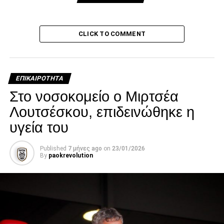
«Ονειρεύομαι τη διάλυση του αθηναϊκού
ποδοσφαίρου»
CLICK TO COMMENT
paokrevolution
ΕΠΙΚΑΙΡΌΤΗΤΑ
Στο νοσοκομείο ο Μιρτσέα
Λουτσέσκου, επιδεινώθηκε η
υγεία του
Published
7 μήνες ago
on
23/01/2026
By
paokrevolution