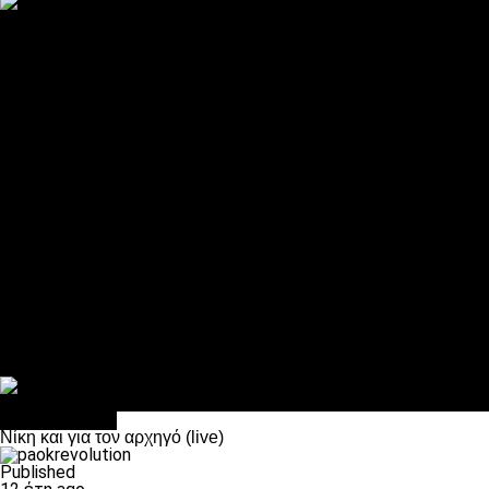
ΠΑΟΚ και τηλεοπτικά: αποκλειστικά απόφαση Σαββίδη
Αντίπαλοι
Νέα προβλήματα στην Μπέτις πριν την Τούμπα
Επίσημο «stop» στους φίλους του ΠΑΟΚ στο Αγρίνιο
Η Λιόν «σφυροκόπησε» τη Μονακό και πλησιάζει στο Champio
ΠΑΟΚ: Τι έκαναν οι αντίπαλοί του στο Europa League
Η Ριέκα διέκοψε την εγγραφή μελών ενόψει… ΠΑΟΚ
Διάφορα
Πέθανε ο μπαμπάς του Γιαννάκη, Λουκάς Μήλιος
ΣΦ ΠΑΟΚ Θύρα 4: Ανακοίνωσε οδική εκδρομή για τον αγώνα με
Κανείς δεν ξέχασε τα έξι αετόπουλα
Στο OPEN τα προκριματικά, στη NOVA τα του πρωταθλήματος
Σαν σήμερα: Οταν “έφυγε” ο Λόραντ
πρωτοσέλιδο
Νίκη και για τον αρχηγό (live)
Published