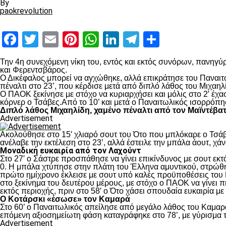
By
paokrevolution
Facebook
Twitter
Email
Pinterest
WhatsApp
LinkedIn
Telegram
Μοιραστ
Την 4
η
συνεχόμενη νίκη του, εντός και εκτός συνόρων, πανηγύρ
και Φερεντσβάρος.
Ο Δικέφαλος μπορεί να αγχώθηκε, αλλά επικράτησε του Παναιτω
πέναλτι στο 23’, που κέρδισε μετά από διπλό λάθος του Μιχαηλ
Ο ΠΑΟΚ ξεκίνησε με στόχο να κυριαρχήσει και μόλις στο 2′ έχ
κόρνερ ο Τσάβες.Από το 10’ και μετά ο Παναιτωλικός ισορρόπη
Διπλό λάθος Μιχαηλίδη, χαμένο πέναλτι από τον Μαϊντέβα
Advertisement
Ακολούθησε στο 15′ χλιαρό σουτ του Ότο που μπλόκαρε ο Τσάβε
ανέλαβε την εκτέλεση στο 23’, αλλά έστειλε την μπάλα άουτ, χά
Μοναδική ευκαιρία από τον Λαχούντ
Στο 27′ ο Σάστρε προσπάθησε να γίνει επικίνδυνος με σουτ εκτό
0. Η μπάλα χτύπησε στην πλάτη του Έλληνα αμυντικού, στρώθηκ
πρώτο ημίχρονο έκλεισε με σουτ υπό καλές προϋποθέσεις του 
στο ξεκίνημα του δευτέρου μέρους, με στόχο ο ΠΑΟΚ να γίνει π
εκτός περιοχής, πριν στο 58′ ο Ότο χάσει σπουδαία ευκαιρία μ
Ο Κοτάρσκι «έσωσε» τον Καμαρά
Στο 60’ ο Παναιτωλικός απείλησε από μεγάλο λάθος του Καμαρά
επόμενη αξιοσημείωτη φάση καταγράφηκε στο 78’, με γύρισμα τ
Advertisement