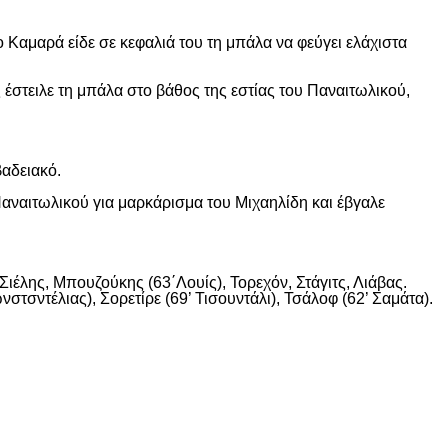
 Καμαρά είδε σε κεφαλιά του τη μπάλα να φεύγει ελάχιστα
 έστειλε τη μπάλα στο βάθος της εστίας του Παναιτωλικού,
βαδειακό.
αναιτωλικού για μαρκάρισμα του Μιχαηλίδη και έβγαλε
ιέλης, Μπουζούκης (63΄Λουίς), Τορεχόν, Στάγιτς, Λιάβας.
στσντέλιας), Σορετίρε (69’ Τισουντάλι), Τσάλοφ (62’ Σαμάτα).