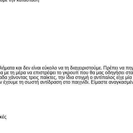
είτε
ματα και δεν είναι εύκολο να τη διαχειριστούμε. Πρέπει να πη
έρα με τη μέρα να επιστρέψει το γκρουπ που θα μας οδηγήσει σ
 χάνοντας τρεις παίκτες, την ίδια στιγμή ο αντίπαλος είχε μί
ν έχουμε τη σωστή αντίδραση στο παιχνίδι. Είμαστε αναγκασμέν
είτε
κές