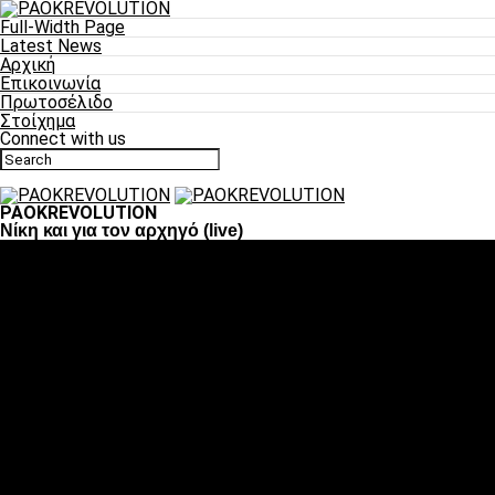
Full-Width Page
Latest News
Αρχική
Επικοινωνία
Πρωτοσέλιδο
Στοίχημα
Connect with us
PAOKREVOLUTION
Νίκη και για τον αρχηγό (live)
Ποδόσφαιρο
«Πλέον έχουμε αλλάξει σαν ομάδα, παίξαμε σαν ένα»
«Το πιο σημαντικό είναι η αυτοπεποίθηση των ποδοσφαιριστώ
«Πάμε να διεκδικήσουμε την οκτάδα»
«Είναι απόλαυση να παίζεις για τον κόσμο του ΠΑΟΚ»
«Θα τα δώσουμε όλα κόντρα στη Λιόν για την οκτάδα»
Μπάσκετ
Αλλαγή ώρας με Σπόρτινγκ και Μπιλμπάο