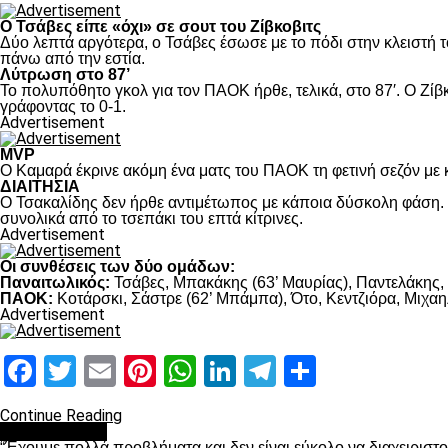
Ο Τσάβες είπε «όχι» σε σουτ του Ζίβκοβιτς
Δύο λεπτά αργότερα, ο Τσάβες έσωσε με το πόδι στην κλειστή τ
πάνω από την εστία.
Λύτρωση στο 87’
Το πολυπόθητο γκολ για τον ΠΑΟΚ ήρθε, τελικά, στο 87′. Ο Ζίβκ
γράφοντας το 0-1.
Advertisement
MVP
Ο Καμαρά έκρινε ακόμη ένα ματς του ΠΑΟΚ τη φετινή σεζόν με κ
ΔΙΑΙΤΗΣΙΑ
Ο Τσακαλίδης δεν ήρθε αντιμέτωπος με κάποια δύσκολη φάση. Κ
συνολικά από το τσεπάκι του επτά κίτρινες.
Advertisement
Οι συνθέσεις των δύο ομάδων:
Παναιτωλικός:
Τσάβες, Μπακάκης (63’ Μαυρίας), Παντελάκης, Μ
ΠΑΟΚ:
Κοτάρσκι, Σάστρε (62’ Μπάμπα), Ότο, Κεντζιόρα, Μιχαηλ
Advertisement
Facebook
Twitter
Email
Pinterest
WhatsApp
LinkedIn
Telegram
Μοιραστ
Continue Reading
πρωτοσέλιδο
“Έχουμε πολλά προβλήματα και δεν είναι εύκολο να διαχειριστ