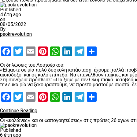
Published
4 έτη ago
on
08/05/2022
By
paokrevolution
Facebook
Twitter
Email
Pinterest
WhatsApp
LinkedIn
Telegram
Μοιραστ
Οι δηλώσεις του Λουτσέσκου:
«Είμαστε σε μία πολύ δύσκολη κατάσταση, έχουμε πολλά προβλή
αισιόδοξοι και σε καλό επίπεδο. Να επανέλθουν παίκτες και μ
Στη συνέχεια πρόσθεσε: «Παίξαμε με τον Ολυμπιακό μεσοβδόμαδα
την ευκαιρία να ξεκουραστούμε, να προετοιμαστούμε σωστά, δε
Facebook
Twitter
Email
Pinterest
WhatsApp
LinkedIn
Telegram
Μοιραστ
Continue Reading
Ποδόσφαιρο
Οι «κολώνες» και οι «απογοητεύσεις» στις πρώτες 26 αγωνιστι
Published
6 έτη ago