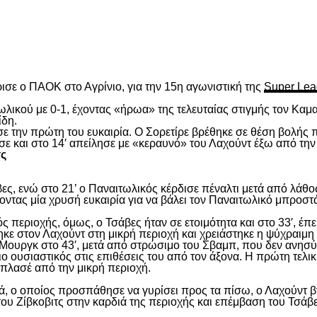
είτε
ισε ο ΠΑΟΚ στο Αγρίνιο, για την 15
η
αγωνιστική της
Super Lea
λικού με 0-1, έχοντας «ήρωα» της τελευταίας στιγμής τον Καμα
ίδη.
ασε την πρώτη του ευκαιρία. Ο Σορετίρε βρέθηκε σε θέση βολής
σε και στο 14′ απείλησε με «κεραυνό» του Λαχούντ έξω από την
τς
ς, ενώ στο 21’ ο Παναιτωλικός κέρδισε πέναλτι μετά από λάθος
νοντας μία χρυσή ευκαιρία για να βάλει τον Παναιτωλικό μπροστ
ς περιοχής, όμως, ο Τσάβες ήταν σε ετοιμότητα και στο 33′, έπε
ε στον Λαχούντ στη μικρή περιοχή και χρειάστηκε η ψύχραιμη 
Μουργκ στο 43′, μετά από στρώσιμο του Σβαμπ, που δεν ανησύ
ιο ουσιαστικός στις επιθέσεις του από τον άξονα. Η πρώτη τελι
ε πλασέ από την μικρή περιοχή.
, ο οποίος προσπάθησε να γυρίσει προς τα πίσω, ο Λαχούντ βγ
ου Ζίβκοβιτς στην καρδιά της περιοχής και επέμβαση του Τσάβ