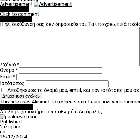
Advertisement
You may like
Click to comment
Leave a Reply
Η ηλ. διεύθυνση σας δεν δημοσιεύεται.
Τα υποχρεωτικά πεδί
Σχόλιο
*
Όνομα
*
Email
*
Ιστότοπος
Αποθήκευσε το όνομά μου, email, και τον ιστότοπο μου σ
This site uses Akismet to reduce spam.
Learn how your commen
πρωτοσέλιδο
Διπλό με χαρακτήρα πρωταθλητή ο Δικέφαλος
Published
2 έτη ago
on
15/12/2024