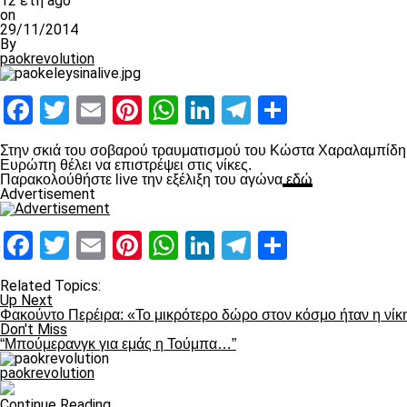
12 έτη ago
on
29/11/2014
By
paokrevolution
Facebook
Twitter
Email
Pinterest
WhatsApp
LinkedIn
Telegram
Μοιραστ
Στην σκιά του σοβαρού τραυματισμού του Κώστα Χαραλαμπίδη, 
Ευρώπη θέλει να επιστρέψει στις νίκες.
Παρακολούθήστε live την εξέλιξη του αγώνα
εδώ
Advertisement
Facebook
Twitter
Email
Pinterest
WhatsApp
LinkedIn
Telegram
Μοιραστ
Related Topics:
Up Next
Φακούντο Περέιρα: «Το μικρότερο δώρο στον κόσμο ήταν η νίκ
Don't Miss
“Μπούμερανγκ για εμάς η Τούμπα…”
paokrevolution
Continue Reading