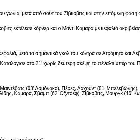
ου γωνία, μετά από σουτ του Ζίβκοβιτς και στην επόμενη φάση ο
οβιτς εκτέλεσε κόρνερ και ο Μαντί Καμαρά με κεφαλιά ακριβείας
εφαλιά, μετά τα σημαντικά γκολ του κόντρα σε Ατρόμητο και Λε
αταλόγισε στο 21’ χωρίς δεύτερη σκέψη το πέναλτι υπέρ του Π
αιντέβατς (63’ Λομόνακο), Πέρες, Λαχούντ (81’ Μπελεβώνης), Σ
ίδης, Καμαρά, Σβαμπ (62’ Οζντόεφ), Ζίβκοβιτς, Μουργκ (46’ Κων
είτε
ούμε την κατάσταση”