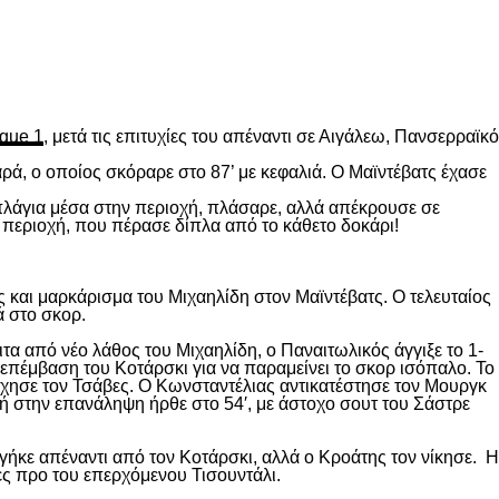
gue 1
, μετά τις επιτυχίες του απέναντι σε Αιγάλεω, Πανσερραϊκό
ρά, ο οποίος σκόραρε στο 87’ με κεφαλιά. Ο Μαϊντέβατς έχασε
 πλάγια μέσα στην περιοχή, πλάσαρε, αλλά απέκρουσε σε
 περιοχή, που πέρασε δίπλα από το κάθετο δοκάρι!
 και μαρκάρισμα του Μιχαηλίδη στον Μαϊντέβατς. Ο τελευταίος
ά στο σκορ.
ιτα από νέο λάθος του Μιχαηλίδη, ο Παναιτωλικός άγγιξε το 1-
επέμβαση του Κοτάρσκι για να παραμείνει το σκορ ισόπαλο. Το
χησε τον Τσάβες. Ο Κωνσταντέλιας αντικατέστησε τον Μουργκ
κή στην επανάληψη ήρθε στο 54′, με άστοχο σουτ του Σάστρε
ήκε απέναντι από τον Κοτάρσκι, αλλά ο Κροάτης τον νίκησε. Η
ες προ του επερχόμενου Τισουντάλι.