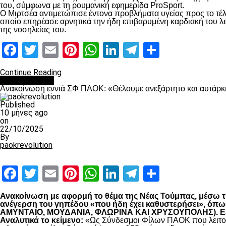
του, σύμφωνα με τη ρουμανική εφημερίδα ProSport.
Ο Μιρτσέα αντιμετώπισε έντονα προβλήματα υγείας προς το τέλ
οποίο επηρέασε αρνητικά την ήδη επιβαρυμένη καρδιακή του λει
της νοσηλείας του.
Facebook
Twitter
Email
Pinterest
WhatsApp
LinkedIn
Telegram
Μοιραστ
Continue Reading
Επικαιρότητα
Ανακοίνωση εννιά ΣΦ ΠΑΟΚ: «Θέλουμε ανεξάρτητο και αυτάρκη
Published
10 μήνες ago
on
22/10/2025
By
paokrevolution
Facebook
Twitter
Email
Pinterest
WhatsApp
LinkedIn
Telegram
Μοιραστ
Ανακοίνωση με αφορμή το θέμα της Νέας Τούμπας, μέσω της
ανέγερση του γηπέδου «που ήδη έχει καθυστερήσει», 
ΑΜΥΝΤΑΙΟ, ΜΟΥΔΑΝΙΑ, ΦΛΩΡΙΝΑ ΚΑΙ ΧΡΥΣΟΥΠΟΛΗΣ). Εξηγο
Αναλυτικά το κείμενο:
«Ως Σύνδεσμοι Φίλων ΠΑΟΚ που λειτουρ