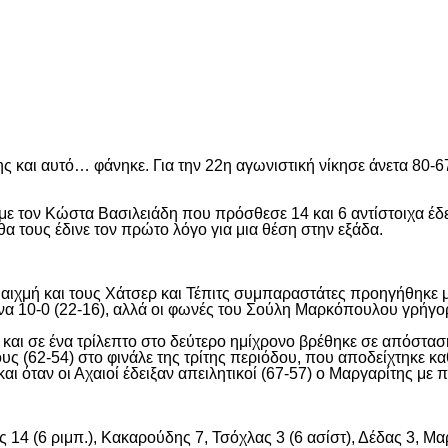
είτε
ς και αυτό… φάνηκε. Για την 22η αγωνιστική νίκησε άνετα 80
 με τον Κώστα Βασιλειάδη που πρόσθεσε 14 και 6 αντίστοιχα 
 θα τους έδινε τον πρώτο λόγο για μια θέση στην εξάδα.
αιχμή και τους Χάτσερ και Τέπιτς συμπαραστάτες προηγήθηκε 
ένα 10-0 (22-16), αλλά οι φωνές του Σούλη Μαρκόπουλου γρήγο
αι σε ένα τρίλεπτο στο δεύτερο ημίχρονο βρέθηκε σε απόσταση
 (62-54) στο φινάλε της τρίτης περιόδου, που αποδείχτηκε καθ
ι όταν οι Αχαιοί έδειξαν απειλητικοί (67-57) ο Μαργαρίτης μ
14 (6 ριμπ.), Κακαρούδης 7, Τσόχλας 3 (6 ασίστ), Δέδας 3, Μαρ