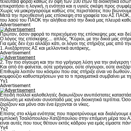
τελευταία φορά) καθώς εν όψη των 100 ετών τα διοικητικά εσω
επικρατήσει η λογική, η ενότητα και η υγιείς σκέψη προς συμ
Χωρίς να μακρηγορούμε καθώς στις περιστάσεις που βιώνουμε 
Μετά την προχθεσινή μας επίσκεψη στα γραφεία του ΑΣ ΠΑΟΚ, τ
του λαού του ΠΑΟΚ την αλήθεια από την δικιά μας πλευρά καθώ
Advertisement
Πρώτον, όσον αφορά το περιεχόμενο της επίσκεψης μας και δε
Ο λόγος της επίσκεψης… απλός, “Κύριοι, με την δικιά μας στήρ
Για εμάς δεν έχει αλλάξει κάτι, οι λόγοι της στήριξης μας από τ
1. Ανεξάρτητος ΑΣ και μελλοντικά αυτάρκης,
Advertisement
2. Την πιο σίγουρη και την πιο γρήγορη λύση για την ανέγερσ
Και από ότι φαίνεται, ούτε γρήγοροι, ούτε σίγουροι, ούτε ανεξάρ
Επιθυμία λοιπόν του κόσμου που σας στήριξε είναι να δωθούν
κομφούζιο καθυστερήσεων για το τι πραγματικά συμβαίνει με τ
Υγ1
Advertisement
Επειδή πολλοί καλοθελητές διαιωνίζουν ανυπόστατες καταστάσ
πόλωση με κανέναν συνοπαδό μας για διοικητικά τερτίπια. Όσο 
ζορίζουν και μόνο σαν ένα έρχονται οι νίκες.
Υγ2
Επίσης στο κλίμα ενότητας που παροτρύνουμε και διαλέγουμε
εμπλοκή Τσαλόπουλου-Χατζόπουλου στην επόμενη μέρα του ΑΣ Π
είναι αυτές που τους θέτουν εκτός κάδρου για εμάς είμαστε πά
Υγ4