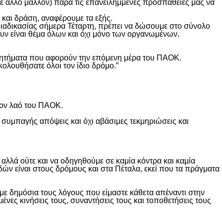
θε άλλο μάλλον) παρά τις επανειλημμένες προσπάθειες μας να
και δράση, αναφέρουμε τα εξής.
διαδικασίας σήμερα Τέταρτη, πρέπει να δώσουμε στο σύνολο
υν είναι θέμα όλων και όχι μόνο των οργανωμένων.
ά ζητήματα που αφορούν την επόμενη μέρα του ΠΑΟΚ.
κολουθήσατε όλοι τον ίδιο δρόμο.”
τον λαό του ΠΑΟΚ.
 συμπαγής απόψεις και όχι αβάσιμες τεκμηριώσεις και
λλά ούτε και να οδηγηθούμε σε καμία κόντρα και καμία
δών είναι στους δρόμους και στα Πέταλα, εκεί που τα πράγματα
ε δημόσια τους λόγους που είμαστε κάθετα απέναντι στην
ες κινήσεις τους, συναντήσεις τους και τοποθετήσεις τους