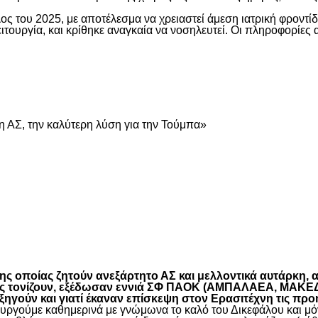
ος του 2025, με αποτέλεσμα να χρειαστεί άμεση ιατρική φροντ
τουργία, και κρίθηκε αναγκαία να νοσηλευτεί. Οι πληροφορίες 
είτε
 ΑΣ, την καλύτερη λύση για την Τούμπα»
είτε
 οποίας ζητούν ανεξάρτητο ΑΣ και μελλοντικά αυτάρκη, αλ
όπως τονίζουν, εξέδωσαν εννιά ΣΦ ΠΑΟΚ (ΑΜΠΑΛΑΕΑ, ΜΑ
ύν και γιατί έκαναν επίσκεψη στον Ερασιτέχνη τις προ
γούμε καθημερινά με γνώμωνα το καλό του Δικεφάλου και μόνο