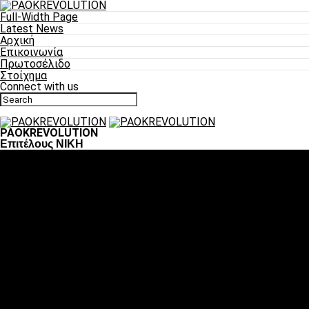
Full-Width Page
Latest News
Αρχική
Επικοινωνία
Πρωτοσέλιδο
Στοίχημα
Connect with us
PAOKREVOLUTION
Επιτέλους ΝΙΚΗ
Ποδόσφαιρο
«Πλέον έχουμε αλλάξει σαν ομάδα, παίξαμε σαν ένα»
«Το πιο σημαντικό είναι η αυτοπεποίθηση των ποδοσφαιριστώ
«Πάμε να διεκδικήσουμε την οκτάδα»
«Είναι απόλαυση να παίζεις για τον κόσμο του ΠΑΟΚ»
«Θα τα δώσουμε όλα κόντρα στη Λιόν για την οκτάδα»
Μπάσκετ
Αλλαγή ώρας με Σπόρτινγκ και Μπιλμπάο