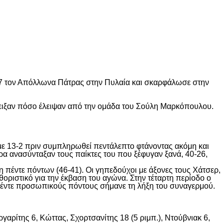
-67 τον Απόλλωνα Πάτρας στην Πυλαία και σκαρφάλωσε στην
έδειξαν πόσο έλειψαν από την ομάδα του Σούλη Μαρκόπουλου.
με 13-2 πριν συμπληρωθεί πεντάλεπτο φτάνοντας ακόμη και
ρα ανασύνταξαν τους παίκτες του που ξέφυγαν ξανά, 40-26,
 πέντε πόντων (46-41). Οι γηπεδούχοι με άξονες τους Χάτσερ,
οριστικό για την έκβαση του αγώνα. Στην τέταρτη περίοδο ο
ε πέντε προσωπικούς πόντους σήμανε τη λήξη του συναγερμού.
γαρίτης 6, Κώττας, Σχορτσανίτης 18 (5 ριμπ.), Ντούβνιακ 6,