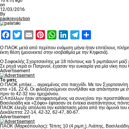
10 έτη ago
on
12/03/2016
By
paokrevolution
Facebook
Twitter
Email
Pinterest
WhatsApp
LinkedIn
Telegram
Μοιραστ
Ο ΠΑΟΚ μετά από περίπου ενάμιση μήνα ήταν επιτέλους πλήρη
έκτη θέση (μειονεκτεί στην ισοβαθμία με την Κηφισιά).
Ο Σοφοκλής Σχορτσανίτης με 18 πόντους και 5 ριμπάουντ μαζί
Σε ρηχά νερά οι Πατρινοί, έχασαν την ευκαιρία για μία νίκη που
Advertisement
Το ματς
Ο ΠΑΟΚ μπήκε… αγριεμένος στο παιχνίδι. Με τον Σχορτσανίτη 
στο +16, 22-6. Οι φιλοξενούμενοι συνήλθαν και απάντησαν με 
πριν το 42-32 του ημιχρόνου.
Ο Απόλλων ήταν αποφασισμένος να συνεχίσει την προσπάθεια κ
Βασιλειάδη και «Σόφο» έφτασαν σε έντεκα αναπάντητους πόντους
ΠΑΟΚ έλεγξε απόλυτα την κατάσταση μέσα από την άμυνά του κα
Δεκάλεπτα: 22-14, 42-32, 62-47, 80-67.
Advertisement
ΠΑΟΚ (Μαρκόπουλος): Τέπιτς 10 (4 ριμπ.), Λιάπης, Βασιλειάδης 