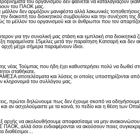
προβλήματα του οργανισμού δεν φαίνεται να καταλαγιάζουν (κά
φέρουν του ΠΑΟΚ μας.
μάλλον δεν αρμόζουν μανιφέστα αλλά λακωνικές τοποθετήσεις 
ην διακοπή του διοικητικού συμβουλίου και την συνέχιση της 
ς το μέλλον του οργανισμού και οι άνθρωποι που τον απαρτίζο
ύτερον για την συνολική μας στάση και εμπλοκή στα διοικητικ
ιξη παραμείνατε 15μελες μετά την παραίτηση Κατσαρή και δεν α
ην αρχή μέχρι σήμερα παραμένουν ίδιοι.
η της νέας Τούμπας που ήδη έχει καθυστερήσει πολύ να δωθεί σ
τητοι σταθήκατε.
 ΑΜΕΣΑ αποτελέσματα και λύσεις οι οποίες υποστηρίζονται από
ην κληρονομιά του συλλόγου μας.
εις, πρώτοι δηλώνουμε πως δεν έχουμε σκοπό να οδηγήσουμε α
και αν ασχολούμαστε με τα κοινά, το πεδίο και η θέση των Οπα
 εξ αρχής να ακολουθήσουμε αποφασίσαμε να μην ανακοινώσουμ
ΑΟΚ, αλλά όσοι ενδιαφέρονται να ακούσουν ποιες συγκεκριμέν
ντα διαθέσιμοι…