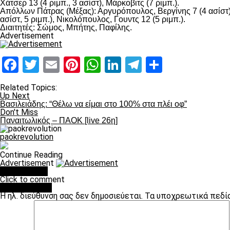
Χάτσερ 13 (4 ριμπ., 3 ασίστ), Μάρκοβιτς (7 ριμπ.).
Απόλλων Πάτρας (Μέξας): Αργυρόπουλος, Βεργίνης 7 (4 ασίστ)
ασίστ, 5 ριμπ.), Νικολόπουλος, Γουντς 12 (5 ριμπ.).
Διαιτητές: Σώμος, Μπήτης, Παφίλης.
Advertisement
Facebook
Twitter
Email
Pinterest
WhatsApp
LinkedIn
Telegram
Μοιραστ
Related Topics:
Up Next
Βασιλειάδης: “Θέλω να είμαι στο 100% στα πλέι οφ”
Don't Miss
Παναιτωλικός – ΠΑΟΚ [live 26η]
paokrevolution
Continue Reading
Advertisement
You may like
Click to comment
Leave a Reply
Η ηλ. διεύθυνση σας δεν δημοσιεύεται.
Τα υποχρεωτικά πεδί