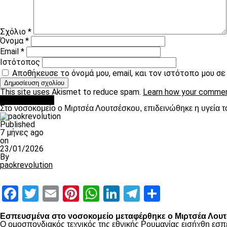
Σχόλιο
*
Όνομα
*
Email
*
Ιστότοπος
Αποθήκευσε το όνομά μου, email, και τον ιστότοπο μου σ
This site uses Akismet to reduce spam.
Learn how your commen
Επικαιρότητα
Στο νοσοκομείο ο Μιρτσέα Λουτσέσκου, επιδεινώθηκε η υγεία τ
Published
7 μήνες ago
on
23/01/2026
By
paokrevolution
Facebook
Twitter
Email
Pinterest
WhatsApp
LinkedIn
Telegram
Μοιραστ
Εσπευσμένα στο νοσοκομείο μεταφέρθηκε ο Μιρτσέα Λουτσ
Ο ομοσπονδιακός τεχνικός της εθνικής Ρουμανίας εισήχθη εσπ