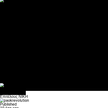
ΠΑΟΚ και τηλεοπτικά: αποκλειστικά απόφαση Σαββίδη
Αντίπαλοι
Νέα προβλήματα στην Μπέτις πριν την Τούμπα
Επίσημο «stop» στους φίλους του ΠΑΟΚ στο Αγρίνιο
Η Λιόν «σφυροκόπησε» τη Μονακό και πλησιάζει στο Champio
ΠΑΟΚ: Τι έκαναν οι αντίπαλοί του στο Europa League
Η Ριέκα διέκοψε την εγγραφή μελών ενόψει… ΠΑΟΚ
Διάφορα
Πέθανε ο μπαμπάς του Γιαννάκη, Λουκάς Μήλιος
ΣΦ ΠΑΟΚ Θύρα 4: Ανακοίνωσε οδική εκδρομή για τον αγώνα με
Κανείς δεν ξέχασε τα έξι αετόπουλα
Στο OPEN τα προκριματικά, στη NOVA τα του πρωταθλήματος
Σαν σήμερα: Οταν “έφυγε” ο Λόραντ
Επικαιρότητα
Επιτέλους ΝΙΚΗ
Published