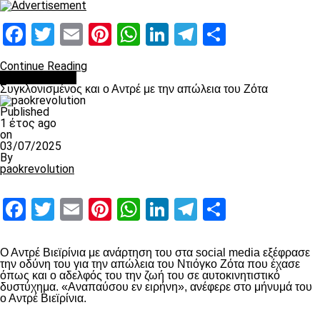
Facebook
Twitter
Email
Pinterest
WhatsApp
LinkedIn
Telegram
Μοιραστ
Continue Reading
Επικαιρότητα
Συγκλονισμένος και ο Αντρέ με την απώλεια του Ζότα
Published
1 έτος ago
on
03/07/2025
By
paokrevolution
Facebook
Twitter
Email
Pinterest
WhatsApp
LinkedIn
Telegram
Μοιραστ
Ο Αντρέ Βιεϊρίνια με ανάρτηση του στα social media εξέφρασε
την οδύνη του για την απώλεια του Ντιόγκο Ζότα που έχασε
όπως και ο αδελφός του την ζωή του σε αυτοκινητιστικό
δυστύχημα. «Αναπαύσου εν ειρήνη», ανέφερε στο μήνυμά του
ο Αντρέ Βιεϊρίνια.