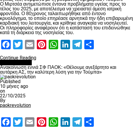
Ο Μιρτσέα αντιμετώπισε έντονα προβλήματα υγείας προς το
τέλος του 2025, με αποτέλεσμα να χρειαστεί άμεση ιατρική
φροντίδα. Ο 80χρονος ταλαιπωρήθηκε από έντονο
κρυολόγημα, το οποίο επηρέασε αρνητικά την ήδη επιβαρυμένη
καρδιακή του λειτουργία, και κρίθηκε αναγκαία να νοσηλευτεί.
Οι πληροφορίες αναφέρουν ότι η κατάστασή του επιδεινώθηκε
κατά τη διάρκεια της νοσηλείας του.
Facebook
Twitter
Email
Pinterest
WhatsApp
LinkedIn
Telegram
Μοιραστ
Continue Reading
Επικαιρότητα
Ανακοίνωση εννιά ΣΦ ΠΑΟΚ: «Θέλουμε ανεξάρτητο και
αυτάρκη ΑΣ, την καλύτερη λύση για την Τούμπα»
Published
10 μήνες ago
on
22/10/2025
By
paokrevolution
Facebook
Twitter
Email
Pinterest
WhatsApp
LinkedIn
Telegram
Μοιραστ