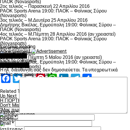
ΠΑΟΚ (Novasports)
2ος τελικός – Παρασκευή 22 Απριλίου 2016
PAOK Sports Arena 19:00: ΠΑΟΚ – Φοίνικας Σύρου
(Novasports)
3ος τελικός – Μ.Δευτέρα 25 Απριλίου 2016
Δημήτρης Βικέλας, Ερμούπολη 19:00: Φοίνικας Σύρου –
ΠΑΟΚ (Novasports)
4ος τελικός – Μ.Πέμπτη 28 Aπριλίου 2016 (αν χρειαστεί)
PAOK Sports Arena 19:00: ΠΑΟΚ – Φοίνικας Σύρου
(Novasports)
Continue Reading
Advertisement
Advertisement
You may like
5ος τελικός – Πέμπτη 5 Μαΐου 2016 (αν χρειαστεί)
Click to comment
Δημήτρης Βικέλας, Ερμούπολη 19:00: Φοίνικας Σύρου –
Leave a Reply
ΠΑΟΚ (Novasports)
Η ηλ. διεύθυνση σας δεν δημοσιεύεται.
Τα υποχρεωτικά
πεδία σημειώνονται με
*
Facebook
Twitter
Email
Pinterest
WhatsApp
LinkedIn
Telegram
Μοιραστ
Related Topics:
Up Next
H ΓΙΟΡΤΗ στον Λευκό Πύργο!
Don't Miss
“Μας περιμένουν δύσκολοι αγώνες”
Σχόλιο
*
Όνομα
*
paokrevolution
Email
*
Ιστότοπος