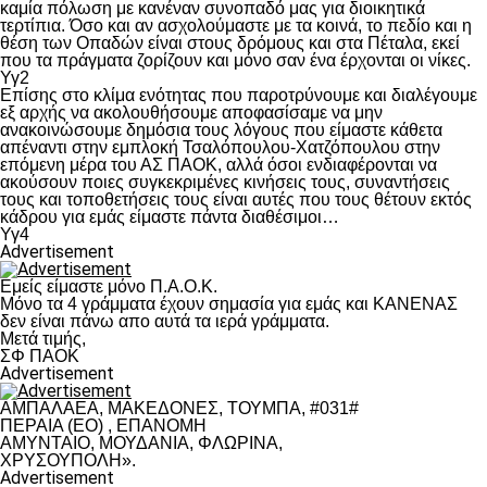
καμία πόλωση με κανέναν συνοπαδό μας για διοικητικά
τερτίπια. Όσο και αν ασχολούμαστε με τα κοινά, το πεδίο και η
θέση των Οπαδών είναι στους δρόμους και στα Πέταλα, εκεί
που τα πράγματα ζορίζουν και μόνο σαν ένα έρχονται οι νίκες.
Υγ2
Επίσης στο κλίμα ενότητας που παροτρύνουμε και διαλέγουμε
εξ αρχής να ακολουθήσουμε αποφασίσαμε να μην
ανακοινώσουμε δημόσια τους λόγους που είμαστε κάθετα
απέναντι στην εμπλοκή Τσαλόπουλου-Χατζόπουλου στην
επόμενη μέρα του ΑΣ ΠΑΟΚ, αλλά όσοι ενδιαφέρονται να
ακούσουν ποιες συγκεκριμένες κινήσεις τους, συναντήσεις
τους και τοποθετήσεις τους είναι αυτές που τους θέτουν εκτός
κάδρου για εμάς είμαστε πάντα διαθέσιμοι…
Υγ4
Advertisement
Εμείς είμαστε μόνο Π.Α.Ο.Κ.
Μόνο τα 4 γράμματα έχουν σημασία για εμάς και ΚΑΝΕΝΑΣ
δεν είναι πάνω απο αυτά τα ιερά γράμματα.
Μετά τιμής,
ΣΦ ΠΑΟΚ
Advertisement
ΑΜΠΑΛΑΕΑ, ΜΑΚΕΔΟΝΕΣ, ΤΟΥΜΠΑ, #031#
ΠΕΡΑΙΑ (ΕΟ) , ΕΠΑΝΟΜΗ
ΑΜΥΝΤΑΙΟ, ΜΟΥΔΑΝΙΑ, ΦΛΩΡΙΝΑ,
ΧΡΥΣΟΥΠΟΛΗ».
Advertisement