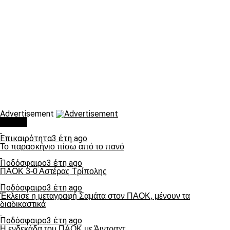
Advertisement
Τάσεις
Επικαιρότητα
3 έτη ago
Το παρασκήνιο πίσω από το πανό
Ποδόσφαιρο
3 έτη ago
ΠΑΟΚ 3-0 Αστέρας Τρίπολης
Ποδόσφαιρο
3 έτη ago
Έκλεισε η μεταγραφή Σαμάτα στον ΠΑΟΚ, μένουν τα
διαδικαστικά
Ποδόσφαιρο
3 έτη ago
Η ενδεκάδα του ΠΑΟΚ με Άιντραχτ