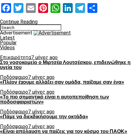
Facebook
Twitter
Email
Pinterest
WhatsApp
LinkedIn
Telegram
Μοιραστ
Continue Reading
Advertisement
Latest
Popular
Videos
Επικαιρότητα
7 μήνες ago
Στο νοσοκομείο ο Μιρτσέα Λουτσέσκου, επιδεινώθηκε η
υγεία του
Ποδόσφαιρο
7 μήνες ago
«Πλέον έχουμε αλλάξει σαν ομάδα, παίξαμε σαν ένα»
Ποδόσφαιρο
7 μήνες ago
«Το πιο σημαντικό είναι η αυτοπεποίθηση των
ποδοσφαιριστών»
Ποδόσφαιρο
7 μήνες ago
«Πάμε να διεκδικήσουμε την οκτάδα»
Ποδόσφαιρο
7 μήνες ago
«Είναι απόλαυση να παίζεις για τον κόσμο του ΠΑΟΚ»