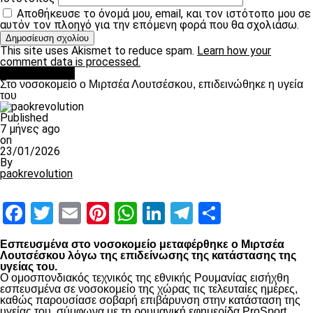
Αποθήκευσε το όνομά μου, email, και τον ιστότοπο μου σε
αυτόν τον πλοηγό για την επόμενη φορά που θα σχολιάσω.
This site uses Akismet to reduce spam.
Learn how your
comment data is processed.
Επικαιρότητα
Στο νοσοκομείο ο Μιρτσέα Λουτσέσκου, επιδεινώθηκε η υγεία
του
Published
7 μήνες ago
on
23/01/2026
By
paokrevolution
Facebook
Twitter
Email
Pinterest
WhatsApp
LinkedIn
Telegram
Μοιραστ
Εσπευσμένα στο νοσοκομείο μεταφέρθηκε ο Μιρτσέα
Λουτσέσκου λόγω της επιδείνωσης της κατάστασης της
υγείας του.
Ο ομοσπονδιακός τεχνικός της εθνικής Ρουμανίας εισήχθη
εσπευσμένα σε νοσοκομείο της χώρας τις τελευταίες ημέρες,
καθώς παρουσίασε σοβαρή επιβάρυνση στην κατάσταση της
υγείας του, σύμφωνα με τη ρουμανική εφημερίδα ProSport.