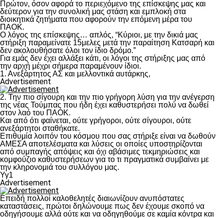
Πρώτον, όσον αφορά το περιεχόμενο της επίσκεψης μας και
δεύτερον για την συνολική μας στάση και εμπλοκή στα
διοικητικά ζητήματα που αφορούν την επόμενη μέρα του
ΠΑΟΚ.
Ο λόγος της επίσκεψης… απλός, “Κύριοι, με την δικιά μας
στήριξη παραμείνατε 15μελες μετά την παραίτηση Κατσαρή και
δεν ακολουθήσατε όλοι τον ίδιο δρόμο.”
Για εμάς δεν έχει αλλάξει κάτι, οι λόγοι της στήριξης μας από
την αρχή μέχρι σήμερα παραμένουν ίδιοι.
1. Ανεξάρτητος ΑΣ και μελλοντικά αυτάρκης,
Advertisement
2. Την πιο σίγουρη και την πιο γρήγορη λύση για την ανέγερση
της νέας Τούμπας που ήδη έχει καθυστερήσει πολύ να δωθεί
στον λαό του ΠΑΟΚ.
Και από ότι φαίνεται, ούτε γρήγοροι, ούτε σίγουροι, ούτε
ανεξάρτητοι σταθήκατε.
Επιθυμία λοιπόν του κόσμου που σας στήριξε είναι να δωθούν
ΑΜΕΣΑ αποτελέσματα και λύσεις οι οποίες υποστηρίζονται
από συμπαγής απόψεις και όχι αβάσιμες τεκμηριώσεις και
κομφούζιο καθυστερήσεων για το τι πραγματικά συμβαίνει με
την κληρονομιά του συλλόγου μας.
Υγ1
Advertisement
Επειδή πολλοί καλοθελητές διαιωνίζουν ανυπόστατες
καταστάσεις, πρώτοι δηλώνουμε πως δεν έχουμε σκοπό να
οδηγήσουμε αλλά ούτε και να οδηγηθούμε σε καμία κόντρα και