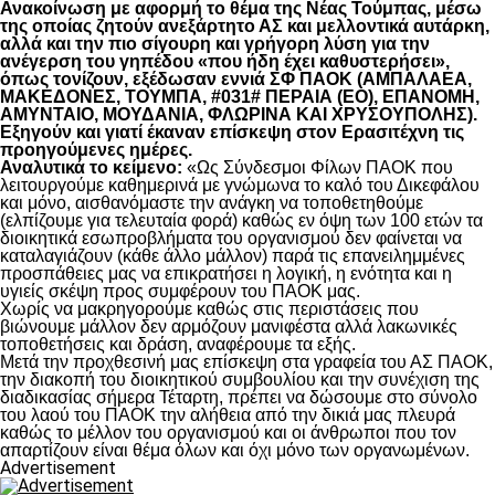
Ανακοίνωση με αφορμή το θέμα της Νέας Τούμπας, μέσω
της οποίας ζητούν ανεξάρτητο ΑΣ και μελλοντικά αυτάρκη,
αλλά και την πιο σίγουρη και γρήγορη λύση για την
ανέγερση του γηπέδου «που ήδη έχει καθυστερήσει»,
όπως τονίζουν, εξέδωσαν εννιά ΣΦ ΠΑΟΚ (ΑΜΠΑΛΑΕΑ,
ΜΑΚΕΔΟΝΕΣ, ΤΟΥΜΠΑ, #031# ΠΕΡΑΙΑ (ΕΟ), ΕΠΑΝΟΜΗ,
ΑΜΥΝΤΑΙΟ, ΜΟΥΔΑΝΙΑ, ΦΛΩΡΙΝΑ ΚΑΙ ΧΡΥΣΟΥΠΟΛΗΣ).
Εξηγούν και γιατί έκαναν επίσκεψη στον Ερασιτέχνη τις
προηγούμενες ημέρες.
Αναλυτικά το κείμενο:
«Ως Σύνδεσμοι Φίλων ΠΑΟΚ που
λειτουργούμε καθημερινά με γνώμωνα το καλό του Δικεφάλου
και μόνο, αισθανόμαστε την ανάγκη να τοποθετηθούμε
(ελπίζουμε για τελευταία φορά) καθώς εν όψη των 100 ετών τα
διοικητικά εσωπροβλήματα του οργανισμού δεν φαίνεται να
καταλαγιάζουν (κάθε άλλο μάλλον) παρά τις επανειλημμένες
προσπάθειες μας να επικρατήσει η λογική, η ενότητα και η
υγιείς σκέψη προς συμφέρουν του ΠΑΟΚ μας.
Χωρίς να μακρηγορούμε καθώς στις περιστάσεις που
βιώνουμε μάλλον δεν αρμόζουν μανιφέστα αλλά λακωνικές
τοποθετήσεις και δράση, αναφέρουμε τα εξής.
Μετά την προχθεσινή μας επίσκεψη στα γραφεία του ΑΣ ΠΑΟΚ,
την διακοπή του διοικητικού συμβουλίου και την συνέχιση της
διαδικασίας σήμερα Τέταρτη, πρέπει να δώσουμε στο σύνολο
του λαού του ΠΑΟΚ την αλήθεια από την δικιά μας πλευρά
καθώς το μέλλον του οργανισμού και οι άνθρωποι που τον
απαρτίζουν είναι θέμα όλων και όχι μόνο των οργανωμένων.
Advertisement