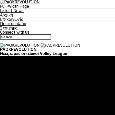
Full-Width Page
Latest News
Αρχική
Επικοινωνία
Πρωτοσέλιδο
Στοίχημα
Connect with us
PAOKREVOLUTION
Νέες ώρες οι τελικοί Volley League
Ποδόσφαιρο
«Πλέον έχουμε αλλάξει σαν ομάδα, παίξαμε σαν ένα»
«Το πιο σημαντικό είναι η αυτοπεποίθηση των
ποδοσφαιριστών»
«Πάμε να διεκδικήσουμε την οκτάδα»
«Είναι απόλαυση να παίζεις για τον κόσμο του ΠΑΟΚ»
«Θα τα δώσουμε όλα κόντρα στη Λιόν για την οκτάδα»
Μπάσκετ