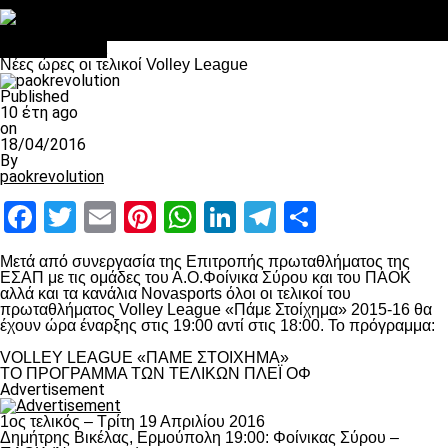
Στο OPEN τα προκριματικά, στη NOVA τα του πρωταθλήματος
Σαν σήμερα: Οταν “έφυγε” ο Λόραντ
Επικαιρότητα
Νέες ώρες οι τελικοί Volley League
Published
10 έτη ago
on
18/04/2016
By
paokrevolution
Facebook
Twitter
Email
Pinterest
WhatsApp
LinkedIn
Telegram
Μοιραστ
Μετά από συνεργασία της Επιτροπής πρωταθλήματος της
ΕΣΑΠ με τις ομάδες του Α.Ο.Φοίνικα Σύρου και του ΠΑΟΚ
αλλά και τα κανάλια Novasports όλοι οι τελικοί του
πρωταθλήματος Volley League «Πάμε Στοίχημα» 2015-16 θα
έχουν ώρα έναρξης στις 19:00 αντί στις 18:00. Το πρόγραμμα:
VOLLEY LEAGUE «ΠΑΜΕ ΣΤΟΙΧΗΜΑ»
ΤΟ ΠΡΟΓΡΑΜΜΑ ΤΩΝ ΤΕΛΙΚΩΝ ΠΛΕΪ ΟΦ
Advertisement
1ος τελικός – Τρίτη 19 Απριλίου 2016
Δημήτρης Βικέλας, Ερμούπολη 19:00: Φοίνικας Σύρου –