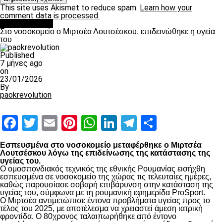
This site uses Akismet to reduce spam.
Learn how your
comment data is processed.
Επικαιρότητα
Στο νοσοκομείο ο Μιρτσέα Λουτσέσκου, επιδεινώθηκε η υγεία
του
Published
7 μήνες ago
on
23/01/2026
By
paokrevolution
Facebook
Twitter
Email
Pinterest
WhatsApp
LinkedIn
Telegram
Μοιραστ
Εσπευσμένα στο νοσοκομείο μεταφέρθηκε ο Μιρτσέα
Λουτσέσκου λόγω της επιδείνωσης της κατάστασης της
υγείας του.
Ο ομοσπονδιακός τεχνικός της εθνικής Ρουμανίας εισήχθη
εσπευσμένα σε νοσοκομείο της χώρας τις τελευταίες ημέρες,
καθώς παρουσίασε σοβαρή επιβάρυνση στην κατάσταση της
υγείας του, σύμφωνα με τη ρουμανική εφημερίδα ProSport.
Ο Μιρτσέα αντιμετώπισε έντονα προβλήματα υγείας προς το
τέλος του 2025, με αποτέλεσμα να χρειαστεί άμεση ιατρική
φροντίδα. Ο 80χρονος ταλαιπωρήθηκε από έντονο