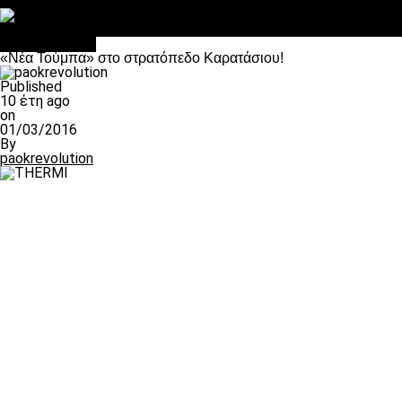
Στο OPEN τα προκριματικά, στη NOVA τα του πρωταθλήματος
Σαν σήμερα: Οταν “έφυγε” ο Λόραντ
Επικαιρότητα
«Νέα Τούμπα» στο στρατόπεδο Καρατάσιου!
Published
10 έτη ago
on
01/03/2016
By
paokrevolution