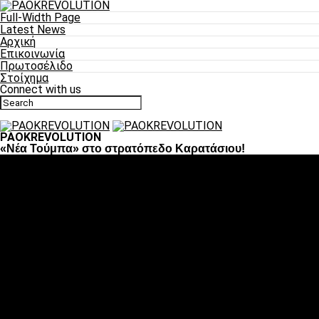
Full-Width Page
Latest News
Αρχική
Επικοινωνία
Πρωτοσέλιδο
Στοίχημα
Connect with us
PAOKREVOLUTION
«Νέα Τούμπα» στο στρατόπεδο Καρατάσιου!
Ποδόσφαιρο
«Πλέον έχουμε αλλάξει σαν ομάδα, παίξαμε σαν ένα»
«Το πιο σημαντικό είναι η αυτοπεποίθηση των
ποδοσφαιριστών»
«Πάμε να διεκδικήσουμε την οκτάδα»
«Είναι απόλαυση να παίζεις για τον κόσμο του ΠΑΟΚ»
«Θα τα δώσουμε όλα κόντρα στη Λιόν για την οκτάδα»
Μπάσκετ