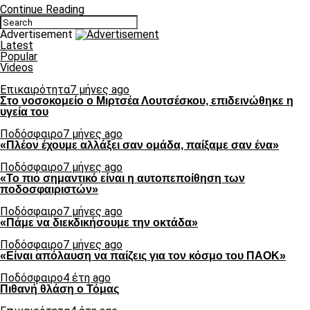
Continue Reading
Advertisement
Latest
Popular
Videos
Επικαιρότητα
7 μήνες ago
Στο νοσοκομείο ο Μιρτσέα Λουτσέσκου, επιδεινώθηκε η
υγεία του
Ποδόσφαιρο
7 μήνες ago
«Πλέον έχουμε αλλάξει σαν ομάδα, παίξαμε σαν ένα»
Ποδόσφαιρο
7 μήνες ago
«Το πιο σημαντικό είναι η αυτοπεποίθηση των
ποδοσφαιριστών»
Ποδόσφαιρο
7 μήνες ago
«Πάμε να διεκδικήσουμε την οκτάδα»
Ποδόσφαιρο
7 μήνες ago
«Είναι απόλαυση να παίζεις για τον κόσμο του ΠΑΟΚ»
Ποδόσφαιρο
4 έτη ago
Πιθανή θλάση ο Τόμας