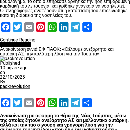
κρυολόγημα, το οποίο επηρέασε αρνητικά την ήδη επιβαρυμένη
καρδιακή του λειτουργία, και κρίθηκε αναγκαία να νοσηλευτεί.
Οι πληροφορίες αναφέρουν ότι η κατάστασή του επιδεινώθηκε
κατά τη διάρκεια της νοσηλείας του.
Facebook
Twitter
Email
Pinterest
WhatsApp
LinkedIn
Telegram
Μοιραστ
Continue Reading
Επικαιρότητα
Ανακοίνωση εννιά ΣΦ ΠΑΟΚ: «Θέλουμε ανεξάρτητο και
αυτάρκη ΑΣ, την καλύτερη λύση για την Τούμπα»
Published
10 μήνες ago
on
22/10/2025
By
paokrevolution
Facebook
Twitter
Email
Pinterest
WhatsApp
LinkedIn
Telegram
Μοιραστ
Ανακοίνωση με αφορμή το θέμα της Νέας Τούμπας, μέσω
της οποίας ζητούν ανεξάρτητο ΑΣ και μελλοντικά αυτάρκη,
αλλά και την πιο σίγουρη και γρήγορη λύση για την
ανέγερση του γηπέδου «που ήδη έχει καθυστερήσει»,