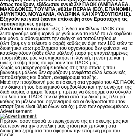
όπως τονίζουν, εξέδωσαν εννιά ΣΦ ΠΑΟΚ (ΑΜΠΑΛΑΕΑ,
ΜΑΚΕΔΟΝΕΣ, ΤΟΥΜΠΑ, #031# ΠΕΡΑΙΑ (ΕΟ), ΕΠΑΝΟΜΗ,
ΑΜΥΝΤΑΙΟ, ΜΟΥΔΑΝΙΑ, ΦΛΩΡΙΝΑ ΚΑΙ ΧΡΥΣΟΥΠΟΛΗΣ).
Εξηγούν και γιατί έκαναν επίσκεψη στον Ερασιτέχνη τις
προηγούμενες ημέρες.
Αναλυτικά το κείμενο:
«Ως Σύνδεσμοι Φίλων ΠΑΟΚ που
λειτουργούμε καθημερινά με γνώμωνα το καλό του Δικεφάλου
και μόνο, αισθανόμαστε την ανάγκη να τοποθετηθούμε
(ελπίζουμε για τελευταία φορά) καθώς εν όψη των 100 ετών τα
διοικητικά εσωπροβλήματα του οργανισμού δεν φαίνεται να
καταλαγιάζουν (κάθε άλλο μάλλον) παρά τις επανειλημμένες
προσπάθειες μας να επικρατήσει η λογική, η ενότητα και η
υγιείς σκέψη προς συμφέρουν του ΠΑΟΚ μας.
Χωρίς να μακρηγορούμε καθώς στις περιστάσεις που
βιώνουμε μάλλον δεν αρμόζουν μανιφέστα αλλά λακωνικές
τοποθετήσεις και δράση, αναφέρουμε τα εξής.
Μετά την προχθεσινή μας επίσκεψη στα γραφεία του ΑΣ ΠΑΟΚ,
την διακοπή του διοικητικού συμβουλίου και την συνέχιση της
διαδικασίας σήμερα Τέταρτη, πρέπει να δώσουμε στο σύνολο
του λαού του ΠΑΟΚ την αλήθεια από την δικιά μας πλευρά
καθώς το μέλλον του οργανισμού και οι άνθρωποι που τον
απαρτίζουν είναι θέμα όλων και όχι μόνο των οργανωμένων.
Advertisement
Πρώτον, όσον αφορά το περιεχόμενο της επίσκεψης μας και
δεύτερον για την συνολική μας στάση και εμπλοκή στα
διοικητικά ζητήματα που αφορούν την επόμενη μέρα του
ΠΑΟΚ.