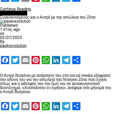
Continue Reading
Επικαιρότητα
Συγκλονισμένος και ο Αντρέ με την απώλεια του Ζότα
Published
1 έτος ago
on
03/07/2025
By
paokrevolution
Facebook
Twitter
Email
Pinterest
WhatsApp
LinkedIn
Telegram
Μοιραστ
Ο Αντρέ Βιεϊρίνια με ανάρτηση του στα social media εξέφρασε
την οδύνη του για την απώλεια του Ντιόγκο Ζότα που έχασε
όπως και ο αδελφός του την ζωή του σε αυτοκινητιστικό
δυστύχημα. «Αναπαύσου εν ειρήνη», ανέφερε στο μήνυμά του
ο Αντρέ Βιεϊρίνια.
Facebook
Twitter
Email
Pinterest
WhatsApp
LinkedIn
Telegram
Μοιραστ