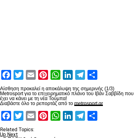
Facebook
Twitter
Email
Pinterest
WhatsApp
LinkedIn
Telegram
Μοιραστ
Αίσθηση προκαλεί η αποκάλυψη της σημερινής (1/3)
Metrosport για το επιχειρηματικό πλάνο του Ιβάν Σαββίδη που
έχει να κάνει με τη νέα Τούμπα!
Διαβάστε όλο το ρεπορτάζ από το
metrosport.gr
Facebook
Twitter
Email
Pinterest
WhatsApp
LinkedIn
Telegram
Μοιραστ
Related Topics:
Up Next