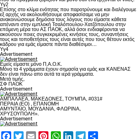
Υγ2
Επίσης στο κλίμα ενότητας που παροτρύνουμε και διαλέγουμε
εξ αρχής να ακολουθήσουμε αποφασίσαμε να μην
ανακοινώσουμε δημόσια τους λόγους που είμαστε κάθετα
απέναντι στην εμπλοκή Τσαλόπουλου-Χατζόπουλου στην
επόμενη μέρα του ΑΣ ΠΑΟΚ, αλλά όσοι ενδιαφέρονται να
ακούσουν ποιες συγκεκριμένες κινήσεις τους, συναντήσεις
τους και τοποθετήσεις τους είναι αυτές που τους θέτουν εκτός
κάδρου για εμάς είμαστε πάντα διαθέσιμοι…
Υγ4
Advertisement
Εμείς είμαστε μόνο Π.Α.Ο.Κ.
Μόνο τα 4 γράμματα έχουν σημασία για εμάς και ΚΑΝΕΝΑΣ
δεν είναι πάνω απο αυτά τα ιερά γράμματα.
Μετά τιμής,
ΣΦ ΠΑΟΚ
Advertisement
ΑΜΠΑΛΑΕΑ, ΜΑΚΕΔΟΝΕΣ, ΤΟΥΜΠΑ, #031#
ΠΕΡΑΙΑ (ΕΟ) , ΕΠΑΝΟΜΗ
ΑΜΥΝΤΑΙΟ, ΜΟΥΔΑΝΙΑ, ΦΛΩΡΙΝΑ,
ΧΡΥΣΟΥΠΟΛΗ».
Advertisement
Facebook
Twitter
Email
Pinterest
WhatsApp
LinkedIn
Telegram
Μοιραστ