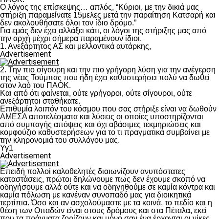
Ο λόγος της επίσκεψης… απλός, “Κύριοι, με την δικιά μας
στήριξη παραμείνατε 15μελες μετά την παραίτηση Κατσαρή και
δεν ακολουθήσατε όλοι τον ίδιο δρόμο.”
Για εμάς δεν έχει αλλάξει κάτι, οι λόγοι της στήριξης μας από
την αρχή μέχρι σήμερα παραμένουν ίδιοι.
1. Ανεξάρτητος ΑΣ και μελλοντικά αυτάρκης,
Advertisement
2. Την πιο σίγουρη και την πιο γρήγορη λύση για την ανέγερση
της νέας Τούμπας που ήδη έχει καθυστερήσει πολύ να δωθεί
στον λαό του ΠΑΟΚ.
Και από ότι φαίνεται, ούτε γρήγοροι, ούτε σίγουροι, ούτε
ανεξάρτητοι σταθήκατε.
Επιθυμία λοιπόν του κόσμου που σας στήριξε είναι να δωθούν
ΑΜΕΣΑ αποτελέσματα και λύσεις οι οποίες υποστηρίζονται
από συμπαγής απόψεις και όχι αβάσιμες τεκμηριώσεις και
κομφούζιο καθυστερήσεων για το τι πραγματικά συμβαίνει με
την κληρονομιά του συλλόγου μας.
Υγ1
Advertisement
Επειδή πολλοί καλοθελητές διαιωνίζουν ανυπόστατες
καταστάσεις, πρώτοι δηλώνουμε πως δεν έχουμε σκοπό να
οδηγήσουμε αλλά ούτε και να οδηγηθούμε σε καμία κόντρα και
καμία πόλωση με κανέναν συνοπαδό μας για διοικητικά
τερτίπια. Όσο και αν ασχολούμαστε με τα κοινά, το πεδίο και η
θέση των Οπαδών είναι στους δρόμους και στα Πέταλα, εκεί
που τα πράγματα ζορίζουν και μόνο σαν ένα έρχονται οι νίκες.