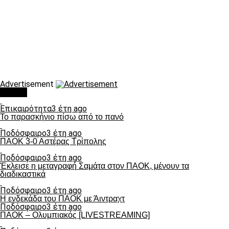
Advertisement
Τάσεις
Επικαιρότητα
3 έτη ago
Το παρασκήνιο πίσω από το πανό
Ποδόσφαιρο
3 έτη ago
ΠΑΟΚ 3-0 Αστέρας Τρίπολης
Ποδόσφαιρο
3 έτη ago
Έκλεισε η μεταγραφή Σαμάτα στον ΠΑΟΚ, μένουν τα
διαδικαστικά
Ποδόσφαιρο
3 έτη ago
Η ενδεκάδα του ΠΑΟΚ με Άιντραχτ
Ποδόσφαιρο
3 έτη ago
ΠΑΟΚ – Ολυμπιακός [LIVESTREAMING]