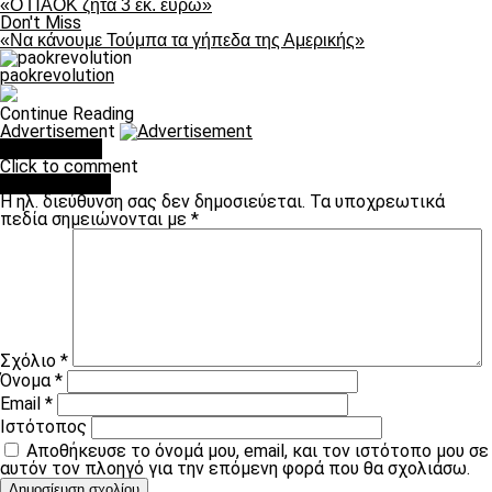
«Ο ΠΑΟΚ ζητά 3 εκ. ευρώ»
Don't Miss
«Να κάνουμε Τούμπα τα γήπεδα της Αμερικής»
paokrevolution
Continue Reading
Advertisement
You may like
Click to comment
Leave a Reply
Η ηλ. διεύθυνση σας δεν δημοσιεύεται.
Τα υποχρεωτικά
πεδία σημειώνονται με
*
Σχόλιο
*
Όνομα
*
Email
*
Ιστότοπος
Αποθήκευσε το όνομά μου, email, και τον ιστότοπο μου σε
αυτόν τον πλοηγό για την επόμενη φορά που θα σχολιάσω.