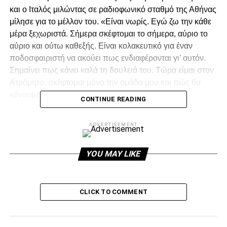
και ο Ιταλός μιλώντας σε ραδιοφωνικό σταθμό της Αθήνας
μίλησε για το μέλλον του. «Είναι νωρίς. Εγώ ζω την κάθε
μέρα ξεχωριστά. Σήμερα σκέφτομαι το σήμερα, αύριο το
αύριο και ούτω καθεξής. Είναι κολακευτικό για έναν
ποδοσφαιριστή να ακούει πως ενδιαφέρονται γι’ αυτόν.
Σημαίνει πως κάνει καλά τη δουλειά του. Τώρα είμαι στον
Ατρόμητο, σκέφτομαι μόνο την ομάδα μου και πώς θα
κάνουμε το καλύτερο στα play offs».
CONTINUE READING
ADVERTISEMENT
ADVERTISEMENT
YOU MAY LIKE
Facebook
Twitter
Email
Pinterest
WhatsApp
LinkedIn
Telegram
Μοιρασ
CLICK TO COMMENT
RELATED TOPICS:
UP NEXT