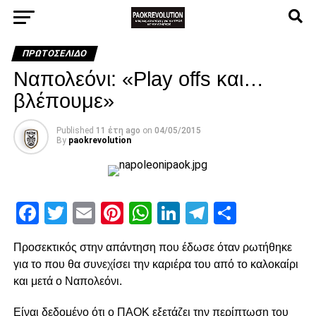
ΠΡΩΤΟΣΈΛΙΔΟ
Ναπολεόνι: «Play offs και…
βλέπουμε»
Published
11 έτη ago
on
04/05/2015
By
paokrevolution
Facebook
Twitter
Email
Pinterest
WhatsApp
LinkedIn
Telegram
Μοιρασ
Προσεκτικός στην απάντηση που έδωσε όταν ρωτήθηκε
για το που θα συνεχίσει την καριέρα του από το καλοκαίρι
και μετά ο Ναπολεόνι.
Είναι δεδομένο ότι ο ΠΑΟΚ εξετάζει την περίπτωση του