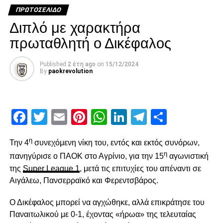
10.390.000 ευρώ το «φιρμάνι»
ΠΡΩΤΟΣΈΛΙΔΟ
Διπλό με χαρακτήρα
DON'T MISS
Ρουί Βιτόρια “στέλνει” η A BOLA
πρωταθλητή ο Δικέφαλος
Published
2 έτη ago
on
15/12/2024
paokrevolution
By
paokrevolution
Facebook
Twitter
Email
Pinterest
WhatsApp
LinkedIn
Telegram
Μοιρασ
η
Την 4
συνεχόμενη νίκη του, εντός και εκτός συνόρων,
η
πανηγύρισε ο ΠΑΟΚ στο Αγρίνιο, για την 15
αγωνιστική
της
Super League 1
, μετά τις επιτυχίες του απέναντι σε
Αιγάλεω, Πανσερραϊκό και Φερεντσβάρος.
Ο Δικέφαλος μπορεί να αγχώθηκε, αλλά επικράτησε του
Παναιτωλικού με 0-1, έχοντας «ήρωα» της τελευταίας