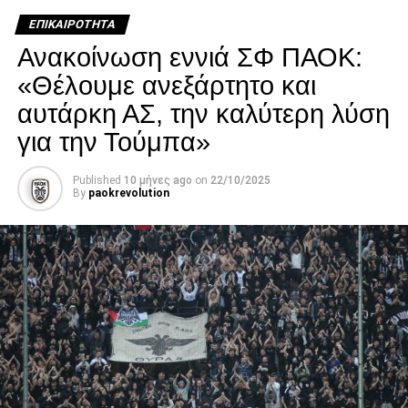
κατάστασή του επιδεινώθηκε κατά τη διάρκεια της
ΕΠΙΚΑΙΡΌΤΗΤΑ
νοσηλείας του.
Ανακοίνωση εννιά ΣΦ ΠΑΟΚ:
Facebook
Twitter
Email
Pinterest
WhatsApp
LinkedIn
Telegram
Μοιρασ
«Θέλουμε ανεξάρτητο και
αυτάρκη ΑΣ, την καλύτερη λύση
για την Τούμπα»
Published
10 μήνες ago
on
22/10/2025
By
paokrevolution