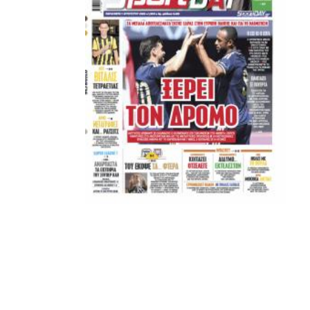
ΚΑΝΕΝΑΣ δεν είναι πάνω απο αυτά τα ιερά γράμματα.
Μετά τιμής,
ΣΦ ΠΑΟΚ
ADVERTISEMENT
ΑΜΠΑΛΑΕΑ, ΜΑΚΕΔΟΝΕΣ, ΤΟΥΜΠΑ, #031#
ΠΕΡΑΙΑ (ΕΟ) , ΕΠΑΝΟΜΗ
ΑΜΥΝΤΑΙΟ, ΜΟΥΔΑΝΙΑ, ΦΛΩΡΙΝΑ,
ΧΡΥΣΟΥΠΟΛΗ».