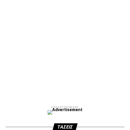
ADVERTISEMENT
Facebook
Twitter
Email
Pinterest
WhatsApp
LinkedIn
Telegram
Μοιρασ
ADVERTISEMENT
ΤΆΣΕΙΣ