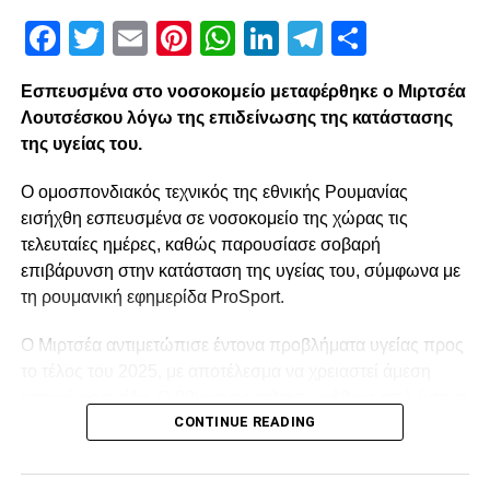
Facebook
Twitter
Email
Pinterest
WhatsApp
LinkedIn
Telegram
Μοιρασ
Εσπευσμένα στο νοσοκομείο μεταφέρθηκε ο Μιρτσέα
Λουτσέσκου λόγω της επιδείνωσης της κατάστασης
της υγείας του.
Ο ομοσπονδιακός τεχνικός της εθνικής Ρουμανίας
εισήχθη εσπευσμένα σε νοσοκομείο της χώρας τις
τελευταίες ημέρες, καθώς παρουσίασε σοβαρή
επιβάρυνση στην κατάσταση της υγείας του, σύμφωνα με
τη ρουμανική εφημερίδα ProSport.
Ο Μιρτσέα αντιμετώπισε έντονα προβλήματα υγείας προς
το τέλος του 2025, με αποτέλεσμα να χρειαστεί άμεση
ιατρική φροντίδα. Ο 80χρονος ταλαιπωρήθηκε από έντονο
CONTINUE READING
κρυολόγημα, το οποίο επηρέασε αρνητικά την ήδη
επιβαρυμένη καρδιακή του λειτουργία, και κρίθηκε
αναγκαία να νοσηλευτεί. Οι πληροφορίες αναφέρουν ότι η