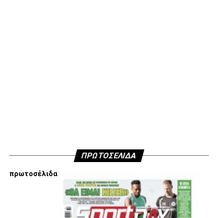
διαλέγουμε εξ αρχής να ακολουθήσουμε αποφασίσαμε να
μην ανακοινώσουμε δημόσια τους λόγους που είμαστε
κάθετα απέναντι στην εμπλοκή Τσαλόπουλου-
Χατζόπουλου στην επόμενη μέρα του ΑΣ ΠΑΟΚ, αλλά
όσοι ενδιαφέρονται να ακούσουν ποιες συγκεκριμένες
κινήσεις τους, συναντήσεις τους και τοποθετήσεις τους
είναι αυτές που τους θέτουν εκτός κάδρου για εμάς
είμαστε πάντα διαθέσιμοι…
Υγ4
ADVERTISEMENT
ΠΡΩΤΟΣΕΛΙΔΑ
πρωτοσέλιδα
Εμείς είμαστε μόνο Π.Α.Ο.Κ.
Μόνο τα 4 γράμματα έχουν σημασία για εμάς και