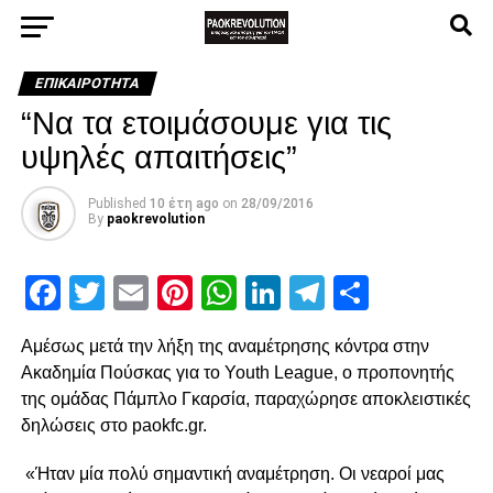
ΕΠΙΚΑΙΡΌΤΗΤΑ
“Nα τα ετοιμάσουμε για τις
υψηλές απαιτήσεις”
Published
10 έτη ago
on
28/09/2016
By
paokrevolution
Facebook
Twitter
Email
Pinterest
WhatsApp
LinkedIn
Telegram
Μοιρασ
Αμέσως μετά την λήξη της αναμέτρησης κόντρα στην
Ακαδημία Πούσκας για το Youth League, ο προπονητής
της ομάδας Πάμπλο Γκαρσία, παραχώρησε αποκλειστικές
δηλώσεις στο paokfc.gr.
«Ήταν μία πολύ σημαντική αναμέτρηση. Οι νεαροί μας