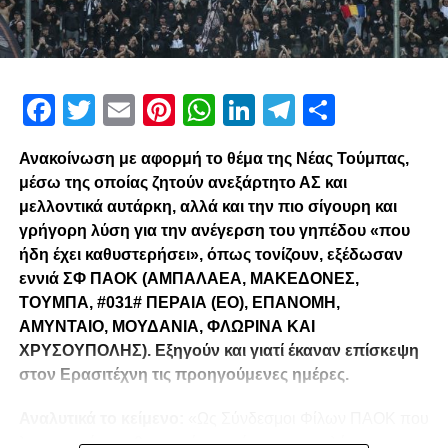
Facebook
Twitter
Email
Pinterest
WhatsApp
LinkedIn
Telegram
Μοιρασ
Ανακοίνωση με αφορμή το θέμα της Νέας Τούμπας,
μέσω της οποίας ζητούν ανεξάρτητο ΑΣ και
μελλοντικά αυτάρκη, αλλά και την πιο σίγουρη και
γρήγορη λύση για την ανέγερση του γηπέδου «που
ήδη έχει καθυστερήσει», όπως τονίζουν, εξέδωσαν
εννιά ΣΦ ΠΑΟΚ (ΑΜΠΑΛΑΕΑ, ΜΑΚΕΔΟΝΕΣ,
ΤΟΥΜΠΑ, #031# ΠΕΡΑΙΑ (ΕΟ), ΕΠΑΝΟΜΗ,
ΑΜΥΝΤΑΙΟ, ΜΟΥΔΑΝΙΑ, ΦΛΩΡΙΝΑ ΚΑΙ
ΧΡΥΣΟΥΠΟΛΗΣ). Εξηγούν και γιατί έκαναν επίσκεψη
στον Ερασιτέχνη τις προηγούμενες ημέρες.
Αναλυτικά το κείμενο:
«Ως Σύνδεσμοι Φίλων ΠΑΟΚ που
λειτουργούμε καθημερινά με γνώμωνα το καλό του