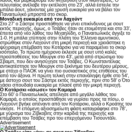
λάθος και μαρκάρισμα του Μιχαηλίδη στον Μαϊντέβατς. Ο
τελευταίος ανέλαβε την εκτέλεση στο 23’, αλλά έστειλε την
μπάλα άουτ, χάνοντας μία χρυσή ευκαιρία για να βάλει τον
Παναιτωλικό μπροστά στο σκορ.
Μοναδική ευκαιρία από τον Λαχούντ
Στο 27′ ο Σάστρε προσπάθησε να γίνει επικίνδυνος με σουτ
εκτός περιοχής, όμως, ο Τσάβες ήταν σε ετοιμότητα και στο 33′,
έπειτα από νέο λάθος του Μιχαηλίδη, ο Παναιτωλικός άγγιξε το
1-0. Η μπάλα χτύπησε στην πλάτη του Έλληνα αμυντικού,
στρώθηκε στον Λαχούντ στη μικρή περιοχή και χρειάστηκε η
ψύχραιμη επέμβαση του Κοτάρσκι για να παραμείνει το σκορ
ισόπαλο. Το πρώτο ημίχρονο έκλεισε με σουτ υπό καλές
προϋποθέσεις του Μουργκ στο 43′, μετά από στρώσιμο του
Σβαμπ, που δεν ανησύχησε τον Τσάβες. Ο Κωνσταντέλιας
αντικατέστησε τον Μουργκ στο ξεκίνημα του δευτέρου μέρους,
με στόχο ο ΠΑΟΚ να γίνει πιο ουσιαστικός στις επιθέσεις του
από τον άξονα. Η πρώτη τελική στην επανάληψη ήρθε στο 54′,
με άστοχο σουτ του Σάστρε εκτός περιοχής, πριν στο 58′ ο Ότο
χάσει σπουδαία ευκαιρία με πλασέ από την μικρή περιοχή.
Ο Κοτάρσκι «έσωσε» τον Καμαρά
Στο 60’ ο Παναιτωλικός απείλησε από μεγάλο λάθος του
Καμαρά, ο οποίος προσπάθησε να γυρίσει προς τα πίσω, ο
Λαχούντ βγήκε απέναντι από τον Κοτάρσκι, αλλά ο Κροάτης τον
νίκησε. Η επόμενη αξιοσημείωτη φάση καταγράφηκε στο 78’,
με γύρισμα του Ζίβκοβιτς στην καρδιά της περιοχής και
επέμβαση του Τσάβες προ του επερχόμενου Τισουντάλι.
Advertisement