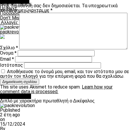
Leave a Reply
Related Topics:
Η ηλ. διεύθυνση σας δεν δημοσιεύεται.
Τα υποχρεωτικά
Up Next
πεδία σημειώνονται με
*
Προβάδισμα ο Βελλίδης
Don't Miss
Αλλαγές από Τούντορ
paokrevolution
Σχόλιο
*
Όνομα
*
Email
*
Ιστότοπος
Αποθήκευσε το όνομά μου, email, και τον ιστότοπο μου σε
αυτόν τον πλοηγό για την επόμενη φορά που θα σχολιάσω.
This site uses Akismet to reduce spam.
Learn how your
comment data is processed.
πρωτοσέλιδο
Διπλό με χαρακτήρα πρωταθλητή ο Δικέφαλος
Published
2 έτη ago
on
15/12/2024
By