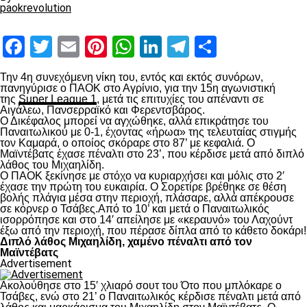
paokrevolution
Facebook
Twitter
Email
Pinterest
WhatsApp
LinkedIn
Telegram
Μοιραστ
Την 4
η
συνεχόμενη νίκη του, εντός και εκτός συνόρων,
πανηγύρισε ο ΠΑΟΚ στο Αγρίνιο, για την 15
η
αγωνιστική
της
Super League 1
, μετά τις επιτυχίες του απέναντι σε
Αιγάλεω, Πανσερραϊκό και Φερεντσβάρος.
Ο Δικέφαλος μπορεί να αγχώθηκε, αλλά επικράτησε του
Παναιτωλικού με 0-1, έχοντας «ήρωα» της τελευταίας στιγμής
τον Καμαρά, ο οποίος σκόραρε στο 87’ με κεφαλιά. Ο
Μαϊντέβατς έχασε πέναλτι στο 23’, που κέρδισε μετά από διπλό
λάθος του Μιχαηλίδη.
Ο ΠΑΟΚ ξεκίνησε με στόχο να κυριαρχήσει και μόλις στο 2′
έχασε την πρώτη του ευκαιρία. Ο Σορετίρε βρέθηκε σε θέση
βολής πλάγια μέσα στην περιοχή, πλάσαρε, αλλά απέκρουσε
σε κόρνερ ο Τσάβες.Από το 10’ και μετά ο Παναιτωλικός
ισορρόπησε και στο 14′ απείλησε με «κεραυνό» του Λαχούντ
έξω από την περιοχή, που πέρασε δίπλα από το κάθετο δοκάρι!
Διπλό λάθος Μιχαηλίδη, χαμένο πέναλτι από τον
Μαϊντέβατς
Advertisement
Ακολούθησε στο 15′ χλιαρό σουτ του Ότο που μπλόκαρε ο
Τσάβες, ενώ στο 21’ ο Παναιτωλικός κέρδισε πέναλτι μετά από