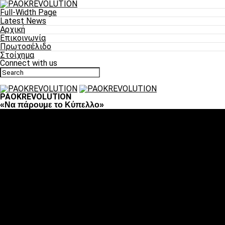
Full-Width Page
Latest News
Αρχική
Επικοινωνία
Πρωτοσέλιδο
Στοίχημα
Connect with us
PAOKREVOLUTION
«Να πάρουμε το Κύπελλο»
Ποδόσφαιρο
«Πλέον έχουμε αλλάξει σαν ομάδα, παίξαμε σαν ένα»
«Το πιο σημαντικό είναι η αυτοπεποίθηση των
ποδοσφαιριστών»
«Πάμε να διεκδικήσουμε την οκτάδα»
«Είναι απόλαυση να παίζεις για τον κόσμο του ΠΑΟΚ»
«Θα τα δώσουμε όλα κόντρα στη Λιόν για την οκτάδα»
Μπάσκετ