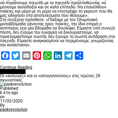
να πηγαίνουμε παιχνίδι με το παιχνίδι προσπαθώντας να
μείνουμε αισιόδοξοι και σε καλό επίπεδο. Να επανέλθουν
παίκτες και μέρα με τη μέρα να επιστρέψει το γκρουπ που θα
μας οδηγήσει στα αποτελέσματα που θέλουμε».
Στη συνέχεια πρόσθεσε: «Παίξαμε με τον Ολυμπιακό
μεσοβδόμαδα χάνοντας τρεις παίκτες, την ίδια στιγμή ο
αντίπαλος είχε μία βδομάδα να δουλέψει. Είμαστε υπό συνεχή
πίεση, δεν έχουμε την ευκαιρία να ξεκουραστούμε, να
προετοιμαστούμε σωστά, δεν έχουμε τη σωστή αντίδραση στο
παιχνίδι. Είμαστε αναγκασμένοι να περιμένουμε, γνωρίζοντας
την κατάσταση».
Facebook
Twitter
Email
Pinterest
WhatsApp
LinkedIn
Telegram
Μοιραστ
Continue Reading
Ποδόσφαιρο
Οι «κολώνες» και οι «απογοητεύσεις» στις πρώτες 26
αγωνιστικές
Published
6 έτη ago
on
11/03/2020
By
paokrevolution