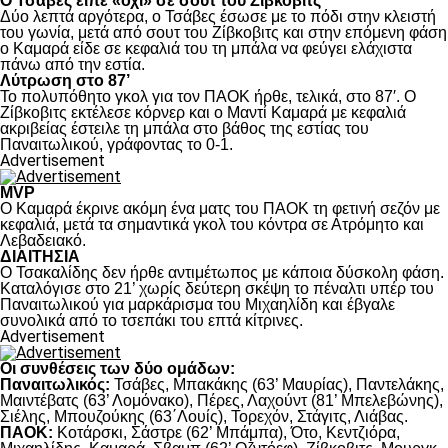
Ο Τσάβες είπε «όχι» σε σουτ του Ζίβκοβιτς
Δύο λεπτά αργότερα, ο Τσάβες έσωσε με το πόδι στην κλειστή
του γωνία, μετά από σουτ του Ζίβκοβιτς και στην επόμενη φάση
ο Καμαρά είδε σε κεφαλιά του τη μπάλα να φεύγει ελάχιστα
πάνω από την εστία.
Λύτρωση στο 87’
Το πολυπόθητο γκολ για τον ΠΑΟΚ ήρθε, τελικά, στο 87′. Ο
Ζίβκοβιτς εκτέλεσε κόρνερ και ο Μαντί Καμαρά με κεφαλιά
ακριβείας έστειλε τη μπάλα στο βάθος της εστίας του
Παναιτωλικού, γράφοντας το 0-1.
Advertisement
MVP
Ο Καμαρά έκρινε ακόμη ένα ματς του ΠΑΟΚ τη φετινή σεζόν με
κεφαλιά, μετά τα σημαντικά γκολ του κόντρα σε Ατρόμητο και
Λεβαδειακό.
ΔΙΑΙΤΗΣΙΑ
Ο Τσακαλίδης δεν ήρθε αντιμέτωπος με κάποια δύσκολη φάση.
Καταλόγισε στο 21’ χωρίς δεύτερη σκέψη το πέναλτι υπέρ του
Παναιτωλικού για μαρκάρισμα του Μιχαηλίδη και έβγαλε
συνολικά από το τσεπάκι του επτά κίτρινες.
Advertisement
Οι συνθέσεις των δύο ομάδων:
Παναιτωλικός:
Τσάβες, Μπακάκης (63’ Μαυρίας), Παντελάκης,
Μαιντέβατς (63’ Λομόνακο), Πέρες, Λαχούντ (81’ Μπελεβώνης),
Σιέλης, Μπουζούκης (63΄Λουίς), Τορεχόν, Στάγιτς, Λιάβας.
ΠΑΟΚ:
Κοτάρσκι, Σάστρε (62’ Μπάμπα), Ότο, Κεντζιόρα,