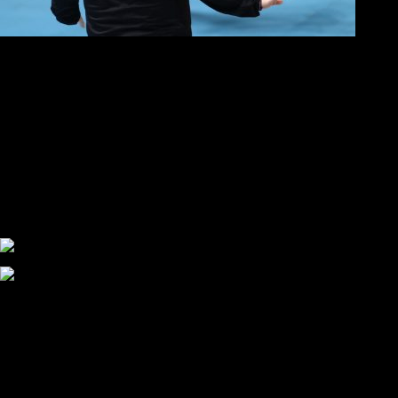
«Εμφανιστήκαμε σοβαροί και συγκεντρωμένοι από την αρχή»
«Πέταξε» για τους «16» του CEV Challenge Cup
«Δώσαμε το 100%, ήταν σπουδαίος αγώνας»
Επικαιρότητα
Στο νοσοκομείο ο Μιρτσέα Λουτσέσκου, επιδεινώθηκε η υγεία
του
Ανακοίνωση εννιά ΣΦ ΠΑΟΚ: «Θέλουμε ανεξάρτητο και
αυτάρκη ΑΣ, την καλύτερη λύση για την Τούμπα»
Συγκλονισμένος και ο Αντρέ με την απώλεια του Ζότα
Αναμένοντας την ανακοίνωση από τον Θανάση Κατσαρή
ΠΑΟΚ και τηλεοπτικά: αποκλειστικά απόφαση Σαββίδη
Αντίπαλοι
Νέα προβλήματα στην Μπέτις πριν την Τούμπα
Επίσημο «stop» στους φίλους του ΠΑΟΚ στο Αγρίνιο
Η Λιόν «σφυροκόπησε» τη Μονακό και πλησιάζει στο