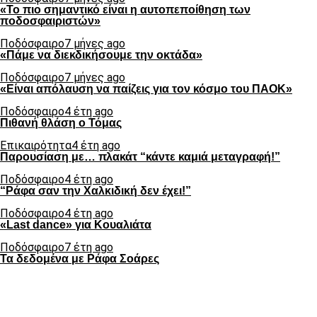
«Το πιο σημαντικό είναι η αυτοπεποίθηση των
ποδοσφαιριστών»
Ποδόσφαιρο
7 μήνες ago
«Πάμε να διεκδικήσουμε την οκτάδα»
Ποδόσφαιρο
7 μήνες ago
«Είναι απόλαυση να παίζεις για τον κόσμο του ΠΑΟΚ»
Ποδόσφαιρο
4 έτη ago
Πιθανή θλάση ο Τόμας
Επικαιρότητα
4 έτη ago
Παρουσίαση με… πλακάτ “κάντε καμιά μεταγραφή!”
Ποδόσφαιρο
4 έτη ago
“Ράφα σαν την Χαλκιδική δεν έχει!”
Ποδόσφαιρο
4 έτη ago
«Last dance» για Κουαλιάτα
Ποδόσφαιρο
7 έτη ago
Τα δεδομένα με Ράφα Σοάρες