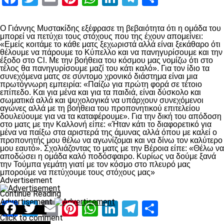
Ο Γιάννης Μυστακίδης εξέφρασε τη βεβαιότητα ότι η ομάδα του
μπορεί να πετύχει τους στόχους που της έχουν απομείνει:
«Εμείς κοιτάμε το κάθε ματς ξεχωριστά αλλά είναι ξεκάθαρο ότι
θέλουμε να πάρουμε το Κύπελλο και να πανηγυρίσουμε και την
έξοδο στο Cl. Με την βοήθεια του κόσμου μας νομίζω ότι στο
τέλος θα πανηγυρίσουμε μαζί του κάτι καλό». Για τον ίδιο τα
συνεχόμενα ματς σε σύντομο χρονικό διάστημα είναι μια
πρωτόγνωρη εμπειρία: «Παίζω για πρώτη φορά σε τέτοιο
επίπεδο. Και για μένα και για τα παιδιά, είναι δύσκολο και
σωματικά αλλά και ψυχολογικά να υπάρχουν συνεχόμενοι
αγώνες αλλά με τη βοήθεια του προπονητικού επιτελείου
δουλεύουμε για να τα καταφέρουμε». Για την δική του απόδοση
στο ματς με την Καλλονή είπε: «Ήταν κάτι το διαφορετικό για
μένα να παίξω στα αριστερά της άμυνας αλλά όπου με καλεί ο
προπονητής μου θέλω να αγωνίζομαι και να δίνω τον καλύτερο
μου εαυτό». Σχολιάζοντας το ματς με την Βέροια είπε: «Θέλω να
αποδώσει η ομάδα καλό ποδόσφαιρο. Κυρίως να δούμε ξανά
την Τούμπα γεμάτη γιατί με τον κόσμο στο πλευρό μας
μπορούμε να πετύχουμε τους στόχους μας»
Advertisement
Continue Reading
Advertisement
Facebook
Twitter
Email
Pinterest
WhatsApp
LinkedIn
Telegram
Μοιραστ
You may like
Click to comment