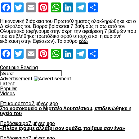
Facebook
Twitter
Email
Pinterest
WhatsApp
LinkedIn
Telegram
Μοιραστ
Η κανονική διάρκεια του Πρωταθλήματος ολοκληρώθηκε και ο
Δικέφαλος του Βορρά βρίσκεται 7 βαθμούς πίσω από τον
Ολυμπιακό (αφήνουμε στην άκρη την αφαίρεση 7 βαθμών που
του επιβλήθηκε πρωτόδικα αφού υπάρχει και η αυριανή
εκδίκαση στην Εφέσεων). Το άρθρο
εδώ
Facebook
Twitter
Email
Pinterest
WhatsApp
LinkedIn
Telegram
Μοιραστ
Continue Reading
Advertisement
Latest
Popular
Videos
Επικαιρότητα
7 μήνες ago
Στο νοσοκομείο ο Μιρτσέα Λουτσέσκου, επιδεινώθηκε η
υγεία του
Ποδόσφαιρο
7 μήνες ago
«Πλέον έχουμε αλλάξει σαν ομάδα, παίξαμε σαν ένα»
Ποδόσφαιρο
7 μήνες ago