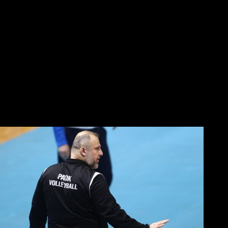
Αλλαγή ώρας με Σπόρτινγκ και Μπιλμπάο
Μπάσκετ-Final 8 στο Κύπελλο: Πού και πότε θα γίνει
«Συγχαρητήρια στην ομάδα για την προσπάθεια και ένα μεγάλο
ευχαριστώ στους φιλάθλους του ΠΑΟΚ»
Ομιλία στήριξης από Μυστακίδη στα αποδυτήρια του ΠΑΟΚ
«Μας δίνει μεγάλη υποστήριξη η ομιλία του κ. Μυστακίδη, που
είδε τους παίκτες να παλεύουν για τον ΠΑΟΚ»
Βόλλεϋ
«Άλμα» πρόκρισης για την οκτάδα από τον ΠΑΟΚ
Νίκησε κούραση και ταλαιπωρία και πέρασε από την Σύρο!