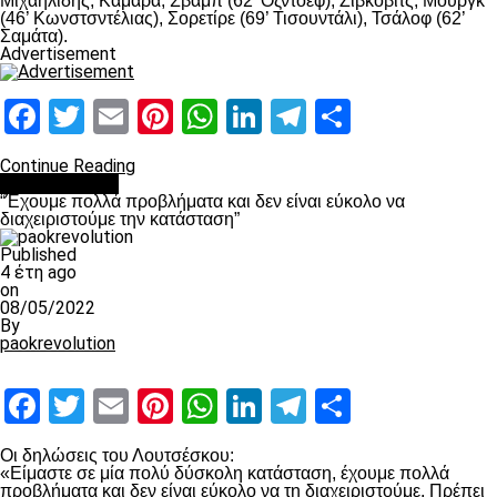
Μιχαηλίδης, Καμαρά, Σβαμπ (62’ Οζντόεφ), Ζίβκοβιτς, Μουργκ
(46’ Κωνστσντέλιας), Σορετίρε (69’ Τισουντάλι), Τσάλοφ (62’
Σαμάτα).
Advertisement
Facebook
Twitter
Email
Pinterest
WhatsApp
LinkedIn
Telegram
Μοιραστ
Continue Reading
πρωτοσέλιδο
“Έχουμε πολλά προβλήματα και δεν είναι εύκολο να
διαχειριστούμε την κατάσταση”
Published
4 έτη ago
on
08/05/2022
By
paokrevolution
Facebook
Twitter
Email
Pinterest
WhatsApp
LinkedIn
Telegram
Μοιραστ
Οι δηλώσεις του Λουτσέσκου:
«Είμαστε σε μία πολύ δύσκολη κατάσταση, έχουμε πολλά
προβλήματα και δεν είναι εύκολο να τη διαχειριστούμε. Πρέπει