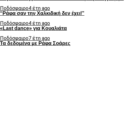
Ποδόσφαιρο
4 έτη ago
“Ράφα σαν την Χαλκιδική δεν έχει!”
Ποδόσφαιρο
4 έτη ago
«Last dance» για Κουαλιάτα
Ποδόσφαιρο
7 έτη ago
Τα δεδομένα με Ράφα Σοάρες