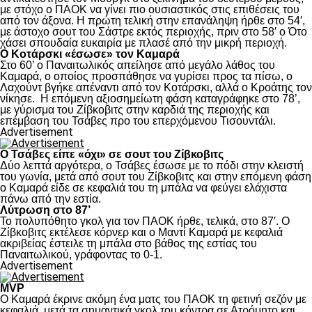
με στόχο ο ΠΑΟΚ να γίνει πιο ουσιαστικός στις επιθέσεις του
από τον άξονα. Η πρώτη τελική στην επανάληψη ήρθε στο 54′,
με άστοχο σουτ του Σάστρε εκτός περιοχής, πριν στο 58′ ο Ότο
χάσει σπουδαία ευκαιρία με πλασέ από την μικρή περιοχή.
Ο Κοτάρσκι «έσωσε» τον Καμαρά
Στο 60’ ο Παναιτωλικός απείλησε από μεγάλο λάθος του
Καμαρά, ο οποίος προσπάθησε να γυρίσει προς τα πίσω, ο
Λαχούντ βγήκε απέναντι από τον Κοτάρσκι, αλλά ο Κροάτης τον
νίκησε. Η επόμενη αξιοσημείωτη φάση καταγράφηκε στο 78’,
με γύρισμα του Ζίβκοβιτς στην καρδιά της περιοχής και
επέμβαση του Τσάβες προ του επερχόμενου Τισουντάλι.
Advertisement
Ο Τσάβες είπε «όχι» σε σουτ του Ζίβκοβιτς
Δύο λεπτά αργότερα, ο Τσάβες έσωσε με το πόδι στην κλειστή
του γωνία, μετά από σουτ του Ζίβκοβιτς και στην επόμενη φάση
ο Καμαρά είδε σε κεφαλιά του τη μπάλα να φεύγει ελάχιστα
πάνω από την εστία.
Λύτρωση στο 87’
Το πολυπόθητο γκολ για τον ΠΑΟΚ ήρθε, τελικά, στο 87′. Ο
Ζίβκοβιτς εκτέλεσε κόρνερ και ο Μαντί Καμαρά με κεφαλιά
ακριβείας έστειλε τη μπάλα στο βάθος της εστίας του
Παναιτωλικού, γράφοντας το 0-1.
Advertisement
MVP
Ο Καμαρά έκρινε ακόμη ένα ματς του ΠΑΟΚ τη φετινή σεζόν με
κεφαλιά, μετά τα σημαντικά γκολ του κόντρα σε Ατρόμητο και