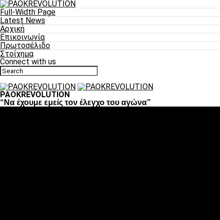
Full-Width Page
Latest News
Αρχική
Επικοινωνία
Πρωτοσέλιδο
Στοίχημα
Connect with us
PAOKREVOLUTION
“Να έχουμε εμείς τον έλεγχο του αγώνα”
Ποδόσφαιρο
«Πλέον έχουμε αλλάξει σαν ομάδα, παίξαμε σαν ένα»
«Το πιο σημαντικό είναι η αυτοπεποίθηση των
ποδοσφαιριστών»
«Πάμε να διεκδικήσουμε την οκτάδα»
«Είναι απόλαυση να παίζεις για τον κόσμο του ΠΑΟΚ»
«Θα τα δώσουμε όλα κόντρα στη Λιόν για την οκτάδα»
Μπάσκετ