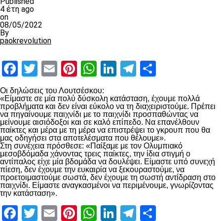
Published
4 έτη ago
on
08/05/2022
By
paokrevolution
Facebook
Twitter
Email
Pinterest
WhatsApp
LinkedIn
Telegram
Μοιραστ
Οι δηλώσεις του Λουτσέσκου:
«Είμαστε σε μία πολύ δύσκολη κατάσταση, έχουμε πολλά
προβλήματα και δεν είναι εύκολο να τη διαχειριστούμε. Πρέπει
να πηγαίνουμε παιχνίδι με το παιχνίδι προσπαθώντας να
μείνουμε αισιόδοξοι και σε καλό επίπεδο. Να επανέλθουν
παίκτες και μέρα με τη μέρα να επιστρέψει το γκρουπ που θα
μας οδηγήσει στα αποτελέσματα που θέλουμε».
Στη συνέχεια πρόσθεσε: «Παίξαμε με τον Ολυμπιακό
μεσοβδόμαδα χάνοντας τρεις παίκτες, την ίδια στιγμή ο
αντίπαλος είχε μία βδομάδα να δουλέψει. Είμαστε υπό συνεχή
πίεση, δεν έχουμε την ευκαιρία να ξεκουραστούμε, να
προετοιμαστούμε σωστά, δεν έχουμε τη σωστή αντίδραση στο
παιχνίδι. Είμαστε αναγκασμένοι να περιμένουμε, γνωρίζοντας
την κατάσταση».
Facebook
Twitter
Email
Pinterest
WhatsApp
LinkedIn
Telegram
Μοιραστ