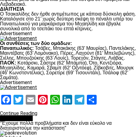
Λεβαδειακό.
ΔΙΑΙΤΗΣΙΑ
Ο Τσακαλίδης δεν ήρθε αντιμέτωπος με κάποια δύσκολη φάση.
Καταλόγισε στο 21’ χωρίς δεύτερη σκέψη το πέναλτι υπέρ του
Παναιτωλικού για μαρκάρισμα του Μιχαηλίδη και έβγαλε
συνολικά από το τσεπάκι του επτά κίτρινες.
Advertisement
Οι συνθέσεις των δύο ομάδων:
Παναιτωλικός:
Τσάβες, Μπακάκης (63’ Μαυρίας), Παντελάκης,
Μαιντέβατς (63’ Λομόνακο), Πέρες, Λαχούντ (81’ Μπελεβώνης),
Σιέλης, Μπουζούκης (63΄Λουίς), Τορεχόν, Στάγιτς, Λιάβας.
ΠΑΟΚ:
Κοτάρσκι, Σάστρε (62’ Μπάμπα), Ότο, Κεντζιόρα,
Μιχαηλίδης, Καμαρά, Σβαμπ (62’ Οζντόεφ), Ζίβκοβιτς, Μουργκ
(46’ Κωνστσντέλιας), Σορετίρε (69’ Τισουντάλι), Τσάλοφ (62’
Σαμάτα).
Advertisement
Facebook
Twitter
Email
Pinterest
WhatsApp
LinkedIn
Telegram
Μοιραστ
Continue Reading
πρωτοσέλιδο
“Έχουμε πολλά προβλήματα και δεν είναι εύκολο να
διαχειριστούμε την κατάσταση”