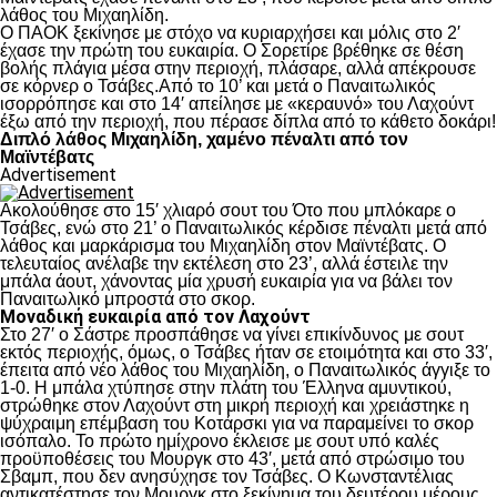
λάθος του Μιχαηλίδη.
Ο ΠΑΟΚ ξεκίνησε με στόχο να κυριαρχήσει και μόλις στο 2′
έχασε την πρώτη του ευκαιρία. Ο Σορετίρε βρέθηκε σε θέση
βολής πλάγια μέσα στην περιοχή, πλάσαρε, αλλά απέκρουσε
σε κόρνερ ο Τσάβες.Από το 10’ και μετά ο Παναιτωλικός
ισορρόπησε και στο 14′ απείλησε με «κεραυνό» του Λαχούντ
έξω από την περιοχή, που πέρασε δίπλα από το κάθετο δοκάρι!
Διπλό λάθος Μιχαηλίδη, χαμένο πέναλτι από τον
Μαϊντέβατς
Advertisement
Ακολούθησε στο 15′ χλιαρό σουτ του Ότο που μπλόκαρε ο
Τσάβες, ενώ στο 21’ ο Παναιτωλικός κέρδισε πέναλτι μετά από
λάθος και μαρκάρισμα του Μιχαηλίδη στον Μαϊντέβατς. Ο
τελευταίος ανέλαβε την εκτέλεση στο 23’, αλλά έστειλε την
μπάλα άουτ, χάνοντας μία χρυσή ευκαιρία για να βάλει τον
Παναιτωλικό μπροστά στο σκορ.
Μοναδική ευκαιρία από τον Λαχούντ
Στο 27′ ο Σάστρε προσπάθησε να γίνει επικίνδυνος με σουτ
εκτός περιοχής, όμως, ο Τσάβες ήταν σε ετοιμότητα και στο 33′,
έπειτα από νέο λάθος του Μιχαηλίδη, ο Παναιτωλικός άγγιξε το
1-0. Η μπάλα χτύπησε στην πλάτη του Έλληνα αμυντικού,
στρώθηκε στον Λαχούντ στη μικρή περιοχή και χρειάστηκε η
ψύχραιμη επέμβαση του Κοτάρσκι για να παραμείνει το σκορ
ισόπαλο. Το πρώτο ημίχρονο έκλεισε με σουτ υπό καλές
προϋποθέσεις του Μουργκ στο 43′, μετά από στρώσιμο του
Σβαμπ, που δεν ανησύχησε τον Τσάβες. Ο Κωνσταντέλιας
αντικατέστησε τον Μουργκ στο ξεκίνημα του δευτέρου μέρους,