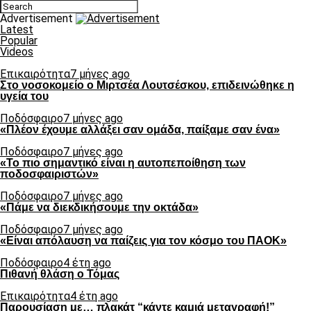
Advertisement
Latest
Popular
Videos
Επικαιρότητα
7 μήνες ago
Στο νοσοκομείο ο Μιρτσέα Λουτσέσκου, επιδεινώθηκε η
υγεία του
Ποδόσφαιρο
7 μήνες ago
«Πλέον έχουμε αλλάξει σαν ομάδα, παίξαμε σαν ένα»
Ποδόσφαιρο
7 μήνες ago
«Το πιο σημαντικό είναι η αυτοπεποίθηση των
ποδοσφαιριστών»
Ποδόσφαιρο
7 μήνες ago
«Πάμε να διεκδικήσουμε την οκτάδα»
Ποδόσφαιρο
7 μήνες ago
«Είναι απόλαυση να παίζεις για τον κόσμο του ΠΑΟΚ»
Ποδόσφαιρο
4 έτη ago
Πιθανή θλάση ο Τόμας
Επικαιρότητα
4 έτη ago
Παρουσίαση με… πλακάτ “κάντε καμιά μεταγραφή!”