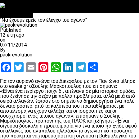
Στο OPEN τα προκριματικά, στη NOVA τα του πρωταθλήματος
Σαν σήμερα: Οταν “έφυγε” ο Λόραντ
πρωτοσέλιδο
“Να έχουμε εμείς τον έλεγχο του αγώνα”
Published
12 έτη ago
on
07/11/2014
By
paokrevolution
Facebook
Twitter
Email
Pinterest
WhatsApp
LinkedIn
Telegram
Μοιραστ
Για τον αυριανό αγώνα του Δικεφάλου με τον Πανιώνιο μίλησε
στο esake.gr oΣούλης Μαρκόπουλος που επισήμανε:
«Είναι ένα περίεργο παιχνίδι, απέναντι σε μία ιστορική ομάδα,
που ξεκίνησε την σεζόν με πολλά προβλήματα, αλλά μετά από
σειρά αλλαγών, έφτασε στο σημείο να δημιουργήσει ένα πολύ
δυνατό ρόστερ, από τα καλύτερα του πρωταθλήματος, με
αποτέλεσμα να έχουν αλλάξει και οι ισορροπίες και οι
συσχετισμοί ενός τέτοιου αγώνα», επισήμανε ο Σούλης
Μαρκόπουλος, προπονητής του ΠΑΟΚ και εξήγησε: «Είναι
σίγουρα δύσκολη η προετοιμασία για ένα τέτοιο παιχνίδι, αφού
οι αλλαγές του αντιπάλου αλλάζουν το αγωνιστικό πρόσωπο
που πρόκειται να παρουσιάσει και σίγουρα η βαθμολογική του