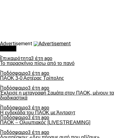
Advertisement
Τάσεις
Επικαιρότητα
3 έτη ago
Το παρασκήνιο πίσω από το πανό
Ποδόσφαιρο
3 έτη ago
ΠΑΟΚ 3-0 Αστέρας Τρίπολης
Ποδόσφαιρο
3 έτη ago
Έκλεισε η μεταγραφή Σαμάτα στον ΠΑΟΚ, μένουν τα
διαδικαστικά
Ποδόσφαιρο
3 έτη ago
Η ενδεκάδα του ΠΑΟΚ με Άιντραχτ
Ποδόσφαιρο
3 έτη ago
ΠΑΟΚ – Ολυμπιακός [LIVESTREAMING]
Ποδόσφαιρο
3 έτη ago
Λουτσέσκου: «Δεν πήραμε αυτό που αξίζαμε»