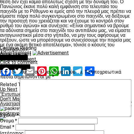
θέση δεν έχει καμία απολύτως σχέση με την δύναμή του. Ο
Πανιώνιος έκανε πολύ καλή εμφάνιση στο τελευταίο του
παιχνίδι με το Ρέθυμνο κι εμείς από την πλευρά μας πρέπει να
είμαστε πάρα πολύ συγκεντρωμένοι στο παιχνίδι, να δείξουμε
την προσοχή που χρειάζεται και να έχουμε το κοντρόλ στον
ρυθμό του αγώνα» και συνέχισε: «Είναι σημαντικό να βρούμε
τα αδύνατα σημεία στο παιχνίδι του αντιπάλου μας, να είμαστε
ανταγωνιστικοί μέσα στο γήπεδο, να μην τους αφήσουμε να
τρέξουν, ώστε να μπορέσουμε να συνεχίσουμε την πορεία μας
με ένα ακόμη θετικό αποτέλεσμα», τόνισε ο κόουτς του
Continue Reading
«Δικέφαλου».
Advertisement
Advertisement
You may like
Click to comment
Leave a Reply
Facebook
Twitter
Email
Pinterest
WhatsApp
LinkedIn
Telegram
Μοιραστ
Η ηλ. διεύθυνση σας δεν δημοσιεύεται.
Τα υποχρεωτικά
πεδία σημειώνονται με
*
Related Topics:
Up Next
“Εντυπωσιακοί και υποδειγματικοί”
Don't Miss
Αναστασίου: “Δεν έχω κανέναν φόβο για το ματς με τον ΠΑΟΚ”
paokrevolution
Σχόλιο
*
Όνομα
*
Email
*
Ιστότοπος