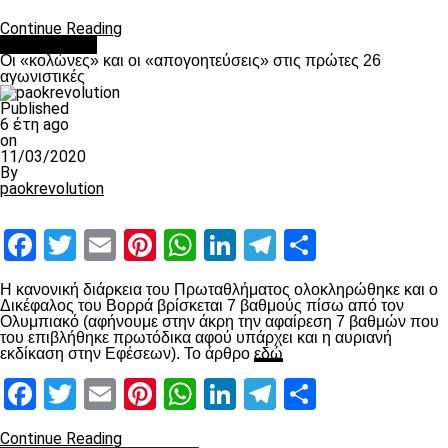
Continue Reading
Ποδόσφαιρο
Οι «κολώνες» και οι «απογοητεύσεις» στις πρώτες 26
αγωνιστικές
Published
6 έτη ago
on
11/03/2020
By
paokrevolution
Facebook
Twitter
Email
Pinterest
WhatsApp
LinkedIn
Telegram
Μοιραστ
Η κανονική διάρκεια του Πρωταθλήματος ολοκληρώθηκε και ο
Δικέφαλος του Βορρά βρίσκεται 7 βαθμούς πίσω από τον
Ολυμπιακό (αφήνουμε στην άκρη την αφαίρεση 7 βαθμών που
του επιβλήθηκε πρωτόδικα αφού υπάρχει και η αυριανή
εκδίκαση στην Εφέσεων). Το άρθρο
εδώ
Facebook
Twitter
Email
Pinterest
WhatsApp
LinkedIn
Telegram
Μοιραστ
Continue Reading