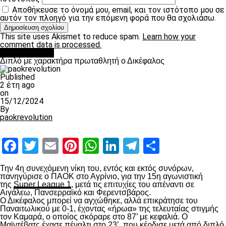
Αποθήκευσε το όνομά μου, email, και τον ιστότοπο μου σε
αυτόν τον πλοηγό για την επόμενη φορά που θα σχολιάσω.
This site uses Akismet to reduce spam.
Learn how your
comment data is processed.
πρωτοσέλιδο
Διπλό με χαρακτήρα πρωταθλητή ο Δικέφαλος
Published
2 έτη ago
on
15/12/2024
By
paokrevolution
Facebook
Twitter
Email
Pinterest
WhatsApp
LinkedIn
Telegram
Μοιραστ
Την 4
η
συνεχόμενη νίκη του, εντός και εκτός συνόρων,
πανηγύρισε ο ΠΑΟΚ στο Αγρίνιο, για την 15
η
αγωνιστική
της
Super League 1
, μετά τις επιτυχίες του απέναντι σε
Αιγάλεω, Πανσερραϊκό και Φερεντσβάρος.
Ο Δικέφαλος μπορεί να αγχώθηκε, αλλά επικράτησε του
Παναιτωλικού με 0-1, έχοντας «ήρωα» της τελευταίας στιγμής
τον Καμαρά, ο οποίος σκόραρε στο 87’ με κεφαλιά. Ο
Μαϊντέβατς έχασε πέναλτι στο 23’, που κέρδισε μετά από διπλό