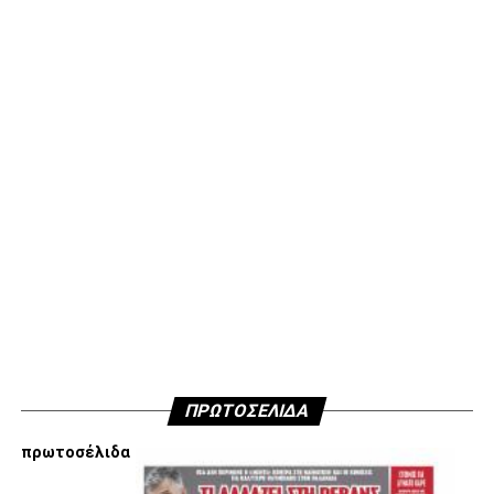
διαλέγουμε εξ αρχής να ακολουθήσουμε αποφασίσαμε να
μην ανακοινώσουμε δημόσια τους λόγους που είμαστε
κάθετα απέναντι στην εμπλοκή Τσαλόπουλου-
Χατζόπουλου στην επόμενη μέρα του ΑΣ ΠΑΟΚ, αλλά
όσοι ενδιαφέρονται να ακούσουν ποιες συγκεκριμένες
κινήσεις τους, συναντήσεις τους και τοποθετήσεις τους
είναι αυτές που τους θέτουν εκτός κάδρου για εμάς
είμαστε πάντα διαθέσιμοι…
Υγ4
ADVERTISEMENT
ΠΡΩΤΟΣΕΛΙΔΑ
Εμείς είμαστε μόνο Π.Α.Ο.Κ.
πρωτοσέλιδα
Μόνο τα 4 γράμματα έχουν σημασία για εμάς και