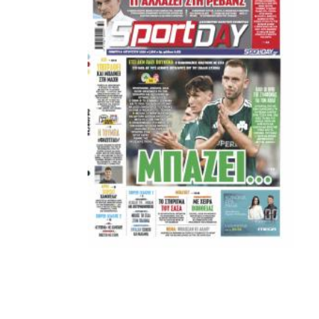
ΚΑΝΕΝΑΣ δεν είναι πάνω απο αυτά τα ιερά γράμματα.
Μετά τιμής,
ΣΦ ΠΑΟΚ
ADVERTISEMENT
ΑΜΠΑΛΑΕΑ, ΜΑΚΕΔΟΝΕΣ, ΤΟΥΜΠΑ, #031#
ΠΕΡΑΙΑ (ΕΟ) , ΕΠΑΝΟΜΗ
ΑΜΥΝΤΑΙΟ, ΜΟΥΔΑΝΙΑ, ΦΛΩΡΙΝΑ,
ΧΡΥΣΟΥΠΟΛΗ».