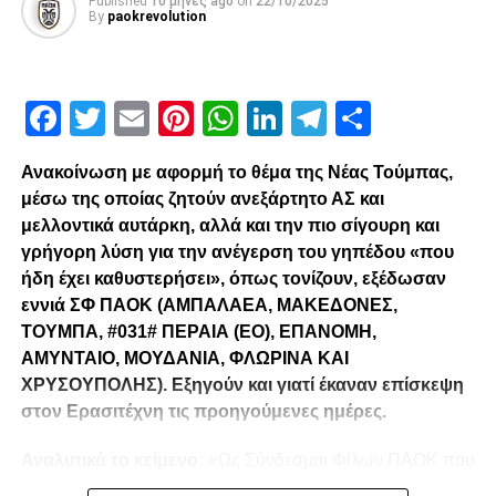
Published
10 μήνες ago
on
22/10/2025
By
paokrevolution
Facebook
Twitter
Email
Pinterest
WhatsApp
LinkedIn
Telegram
Μοιρασ
Ανακοίνωση με αφορμή το θέμα της Νέας Τούμπας,
μέσω της οποίας ζητούν ανεξάρτητο ΑΣ και
μελλοντικά αυτάρκη, αλλά και την πιο σίγουρη και
γρήγορη λύση για την ανέγερση του γηπέδου «που
ήδη έχει καθυστερήσει», όπως τονίζουν, εξέδωσαν
εννιά ΣΦ ΠΑΟΚ (ΑΜΠΑΛΑΕΑ, ΜΑΚΕΔΟΝΕΣ,
ΤΟΥΜΠΑ, #031# ΠΕΡΑΙΑ (ΕΟ), ΕΠΑΝΟΜΗ,
ΑΜΥΝΤΑΙΟ, ΜΟΥΔΑΝΙΑ, ΦΛΩΡΙΝΑ ΚΑΙ
ΧΡΥΣΟΥΠΟΛΗΣ). Εξηγούν και γιατί έκαναν επίσκεψη
στον Ερασιτέχνη τις προηγούμενες ημέρες.
Αναλυτικά το κείμενο:
«Ως Σύνδεσμοι Φίλων ΠΑΟΚ που
λειτουργούμε καθημερινά με γνώμωνα το καλό του