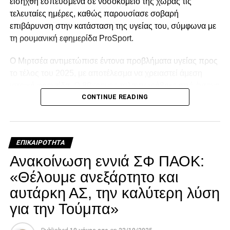
εισήχθη εσπευσμένα σε νοσοκομείο της χώρας τις
τελευταίες ημέρες, καθώς παρουσίασε σοβαρή
επιβάρυνση στην κατάσταση της υγείας του, σύμφωνα με
τη ρουμανική εφημερίδα ProSport.
Ο Μιρτσέα αντιμετώπισε έντονα προβλήματα υγείας προς
το τέλος του 2025, με αποτέλεσμα να χρειαστεί άμεση
ιατρική φροντίδα. Ο 80χρονος ταλαιπωρήθηκε από έντονο
CONTINUE READING
κρυολόγημα, το οποίο επηρέασε αρνητικά την ήδη
επιβαρυμένη καρδιακή του λειτουργία, και κρίθηκε
αναγκαία να νοσηλευτεί. Οι πληροφορίες αναφέρουν ότι η
κατάστασή του επιδεινώθηκε κατά τη διάρκεια της
ΕΠΙΚΑΙΡΌΤΗΤΑ
νοσηλείας του.
Ανακοίνωση εννιά ΣΦ ΠΑΟΚ:
Facebook
Twitter
Email
Pinterest
WhatsApp
LinkedIn
Telegram
Μοιρασ
«Θέλουμε ανεξάρτητο και
αυτάρκη ΑΣ, την καλύτερη λύση
για την Τούμπα»