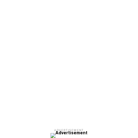
ADVERTISEMENT
Facebook
Twitter
Email
Pinterest
WhatsApp
LinkedIn
Telegram
Μοιρασ
ADVERTISEMENT