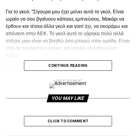
Για το γκολ: “Σίγουρα μου έχει μείνει αυτό το γκολ. Είναι
ωραίο να σου βγαίνουν κάποιες εμπνεύσεις. Μακάρι να
έρθουν και τέτοια άλλα γκολ και γιατί όχι, να σκοράρω και
απέναντι στην ΑΕΚ. Το γκολ αυτό το χάρηκα πολύ αλλά
στόχος μου είναι να βοηθώ όσο μπορώ στην ομάδα. Είναι
από τις ευχάριστες εικόνες και μακάρι να έρθουν και
άλλες”
CONTINUE READING
Για τον αγώνα με την ΑΕΚ: “Εμείς τη σεβόμαστε αλλά
μέχρι εκεί. Είναι καλή ομάδα και εμείς πρέπει να μπούμε
ADVERTISEMENT
για να κερδίσουμε. Αν δώσουμε το 100% δε θα έχουμε
πρόβλημα”.
YOU MAY LIKE
ADVERTISEMENT
CLICK TO COMMENT