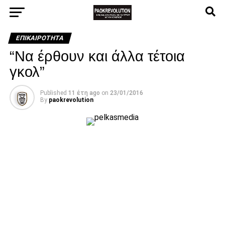
ΕΠΙΚΑΙΡΌΤΗΤΑ
“Να έρθουν και άλλα τέτοια
γκολ”
Published
11 έτη ago
on
23/01/2016
By
paokrevolution