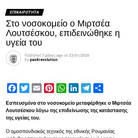
Facebook
Twitter
Email
Pinterest
WhatsApp
LinkedIn
Telegram
Μοιρασ
ΕΠΙΚΑΙΡΌΤΗΤΑ
Στο νοσοκομείο ο Μιρτσέα
RELATED TOPICS:
Λουτσέσκου, επιδεινώθηκε η
UP NEXT
Άρης-ΠΑΟΚ : 1-3
υγεία του
DON'T MISS
«Έχουμε εμπιστοσύνη στην ομάδα μας»
Published
7 μήνες ago
on
23/01/2026
By
paokrevolution
paokrevolution
Facebook
Twitter
Email
Pinterest
WhatsApp
LinkedIn
Telegram
Μοιρασ
Εσπευσμένα στο νοσοκομείο μεταφέρθηκε ο Μιρτσέα
Λουτσέσκου λόγω της επιδείνωσης της κατάστασης
της υγείας του.
Ο ομοσπονδιακός τεχνικός της εθνικής Ρουμανίας