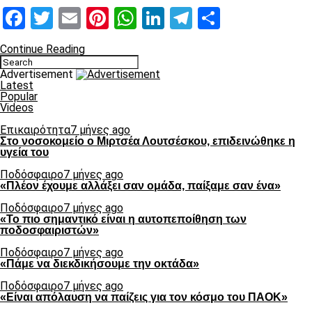
Facebook
Twitter
Email
Pinterest
WhatsApp
LinkedIn
Telegram
Μοιραστ
Continue Reading
Advertisement
Latest
Popular
Videos
Επικαιρότητα
7 μήνες ago
Στο νοσοκομείο ο Μιρτσέα Λουτσέσκου, επιδεινώθηκε η
υγεία του
Ποδόσφαιρο
7 μήνες ago
«Πλέον έχουμε αλλάξει σαν ομάδα, παίξαμε σαν ένα»
Ποδόσφαιρο
7 μήνες ago
«Το πιο σημαντικό είναι η αυτοπεποίθηση των
ποδοσφαιριστών»
Ποδόσφαιρο
7 μήνες ago
«Πάμε να διεκδικήσουμε την οκτάδα»
Ποδόσφαιρο
7 μήνες ago
«Είναι απόλαυση να παίζεις για τον κόσμο του ΠΑΟΚ»