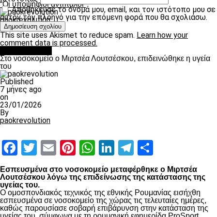
“Oι υποψήφιοι αντίπαλοι”
Αποθήκευσε το όνομά μου, email, και τον ιστότοπο μου σε
αυτόν τον πλοηγό για την επόμενη φορά που θα σχολιάσω.
paokrevolution
This site uses Akismet to reduce spam.
Learn how your
comment data is processed.
Επικαιρότητα
Στο νοσοκομείο ο Μιρτσέα Λουτσέσκου, επιδεινώθηκε η υγεία
του
Published
7 μήνες ago
on
23/01/2026
By
paokrevolution
Facebook
Twitter
Email
Pinterest
WhatsApp
LinkedIn
Telegram
Μοιραστ
Εσπευσμένα στο νοσοκομείο μεταφέρθηκε ο Μιρτσέα
Λουτσέσκου λόγω της επιδείνωσης της κατάστασης της
υγείας του.
Ο ομοσπονδιακός τεχνικός της εθνικής Ρουμανίας εισήχθη
εσπευσμένα σε νοσοκομείο της χώρας τις τελευταίες ημέρες,
καθώς παρουσίασε σοβαρή επιβάρυνση στην κατάσταση της
υγείας του, σύμφωνα με τη ρουμανική εφημερίδα ProSport.