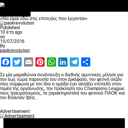
Στο OPEN τα προκριματικά, στη NOVA τα του πρωταθλήματος
Σαν σήμερα: Οταν “έφυγε” ο Λόραντ
Επικαιρότητα
«Να είμαι εδώ στις επιτυχίες που έρχονται»
Published
10 έτη ago
on
15/07/2016
By
paokrevolution
Facebook
Twitter
Email
Pinterest
WhatsApp
LinkedIn
Telegram
Μοιραστ
Σε μία μαραθώνια συνέντευξη ο διεθνής αμυντικός μίλησε για
την έως τώρα παρουσία του στον Δικέφαλο, την φετινή σεζόν
που σύμφωνα με τον ίδιο η ομάδα έχει αλλάξει επίπεδο στον
τομέα της οργάνωσης, την πρόκληση του Champions League,
τους τραυματισμούς, τα χαρακτηριστικά του φετινού ΠΑΟΚ και
τον Βλάνταν Ίβιτς .
Advertisement