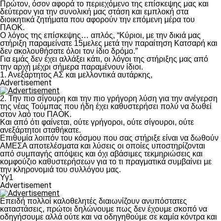
Πρώτον, όσον αφορά το περιεχόμενο της επίσκεψης μας και
δεύτερον για την συνολική μας στάση και εμπλοκή στα
διοικητικά ζητήματα που αφορούν την επόμενη μέρα του
ΠΑΟΚ.
Ο λόγος της επίσκεψης… απλός, “Κύριοι, με την δικιά μας
στήριξη παραμείνατε 15μελες μετά την παραίτηση Κατσαρή και
δεν ακολουθήσατε όλοι τον ίδιο δρόμο.”
Για εμάς δεν έχει αλλάξει κάτι, οι λόγοι της στήριξης μας από
την αρχή μέχρι σήμερα παραμένουν ίδιοι.
1. Ανεξάρτητος ΑΣ και μελλοντικά αυτάρκης,
Advertisement
2. Την πιο σίγουρη και την πιο γρήγορη λύση για την ανέγερση
της νέας Τούμπας που ήδη έχει καθυστερήσει πολύ να δωθεί
στον λαό του ΠΑΟΚ.
Και από ότι φαίνεται, ούτε γρήγοροι, ούτε σίγουροι, ούτε
ανεξάρτητοι σταθήκατε.
Επιθυμία λοιπόν του κόσμου που σας στήριξε είναι να δωθούν
ΑΜΕΣΑ αποτελέσματα και λύσεις οι οποίες υποστηρίζονται
από συμπαγής απόψεις και όχι αβάσιμες τεκμηριώσεις και
κομφούζιο καθυστερήσεων για το τι πραγματικά συμβαίνει με
την κληρονομιά του συλλόγου μας.
Υγ1
Advertisement
Επειδή πολλοί καλοθελητές διαιωνίζουν ανυπόστατες
καταστάσεις, πρώτοι δηλώνουμε πως δεν έχουμε σκοπό να
οδηγήσουμε αλλά ούτε και να οδηγηθούμε σε καμία κόντρα και