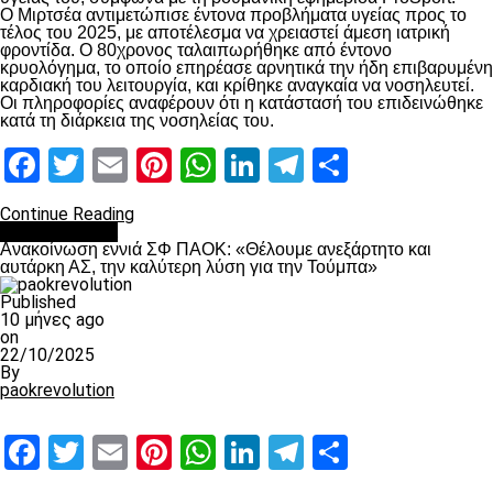
Ο Μιρτσέα αντιμετώπισε έντονα προβλήματα υγείας προς το
τέλος του 2025, με αποτέλεσμα να χρειαστεί άμεση ιατρική
φροντίδα. Ο 80χρονος ταλαιπωρήθηκε από έντονο
κρυολόγημα, το οποίο επηρέασε αρνητικά την ήδη επιβαρυμένη
καρδιακή του λειτουργία, και κρίθηκε αναγκαία να νοσηλευτεί.
Οι πληροφορίες αναφέρουν ότι η κατάστασή του επιδεινώθηκε
κατά τη διάρκεια της νοσηλείας του.
Facebook
Twitter
Email
Pinterest
WhatsApp
LinkedIn
Telegram
Μοιραστ
Continue Reading
Επικαιρότητα
Ανακοίνωση εννιά ΣΦ ΠΑΟΚ: «Θέλουμε ανεξάρτητο και
αυτάρκη ΑΣ, την καλύτερη λύση για την Τούμπα»
Published
10 μήνες ago
on
22/10/2025
By
paokrevolution
Facebook
Twitter
Email
Pinterest
WhatsApp
LinkedIn
Telegram
Μοιραστ