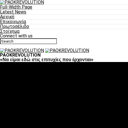
Full-Width Page
Latest News
Αρχική
Επικοινωνία
Πρωτοσέλιδο
Στοίχημα
Connect with us
PAOKREVOLUTION
«Να είμαι εδώ στις επιτυχίες που έρχονται»
Ποδόσφαιρο
«Πλέον έχουμε αλλάξει σαν ομάδα, παίξαμε σαν ένα»
«Το πιο σημαντικό είναι η αυτοπεποίθηση των
ποδοσφαιριστών»
«Πάμε να διεκδικήσουμε την οκτάδα»
«Είναι απόλαυση να παίζεις για τον κόσμο του ΠΑΟΚ»
«Θα τα δώσουμε όλα κόντρα στη Λιόν για την οκτάδα»
Μπάσκετ