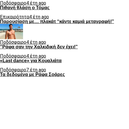
Ποδόσφαιρο
4 έτη ago
Πιθανή θλάση ο Τόμας
Επικαιρότητα
4 έτη ago
Παρουσίαση με… πλακάτ “κάντε καμιά μεταγραφή!”
Ποδόσφαιρο
4 έτη ago
“Ράφα σαν την Χαλκιδική δεν έχει!”
Ποδόσφαιρο
4 έτη ago
«Last dance» για Κουαλιάτα
Ποδόσφαιρο
7 έτη ago
Τα δεδομένα με Ράφα Σοάρες