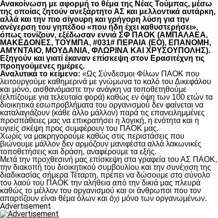
Ανακοίνωση με αφορμή το θέμα της Νέας Τούμπας, μέσω
της οποίας ζητούν ανεξάρτητο ΑΣ και μελλοντικά αυτάρκη,
αλλά και την πιο σίγουρη και γρήγορη λύση για την
ανέγερση του γηπέδου «που ήδη έχει καθυστερήσει»,
όπως τονίζουν, εξέδωσαν εννιά ΣΦ ΠΑΟΚ (ΑΜΠΑΛΑΕΑ,
ΜΑΚΕΔΟΝΕΣ, ΤΟΥΜΠΑ, #031# ΠΕΡΑΙΑ (ΕΟ), ΕΠΑΝΟΜΗ,
ΑΜΥΝΤΑΙΟ, ΜΟΥΔΑΝΙΑ, ΦΛΩΡΙΝΑ ΚΑΙ ΧΡΥΣΟΥΠΟΛΗΣ).
Εξηγούν και γιατί έκαναν επίσκεψη στον Ερασιτέχνη τις
προηγούμενες ημέρες.
Αναλυτικά το κείμενο:
«Ως Σύνδεσμοι Φίλων ΠΑΟΚ που
λειτουργούμε καθημερινά με γνώμωνα το καλό του Δικεφάλου
και μόνο, αισθανόμαστε την ανάγκη να τοποθετηθούμε
(ελπίζουμε για τελευταία φορά) καθώς εν όψη των 100 ετών τα
διοικητικά εσωπροβλήματα του οργανισμού δεν φαίνεται να
καταλαγιάζουν (κάθε άλλο μάλλον) παρά τις επανειλημμένες
προσπάθειες μας να επικρατήσει η λογική, η ενότητα και η
υγιείς σκέψη προς συμφέρουν του ΠΑΟΚ μας.
Χωρίς να μακρηγορούμε καθώς στις περιστάσεις που
βιώνουμε μάλλον δεν αρμόζουν μανιφέστα αλλά λακωνικές
τοποθετήσεις και δράση, αναφέρουμε τα εξής.
Μετά την προχθεσινή μας επίσκεψη στα γραφεία του ΑΣ ΠΑΟΚ,
την διακοπή του διοικητικού συμβουλίου και την συνέχιση της
διαδικασίας σήμερα Τέταρτη, πρέπει να δώσουμε στο σύνολο
του λαού του ΠΑΟΚ την αλήθεια από την δικιά μας πλευρά
καθώς το μέλλον του οργανισμού και οι άνθρωποι που τον
απαρτίζουν είναι θέμα όλων και όχι μόνο των οργανωμένων.
Advertisement