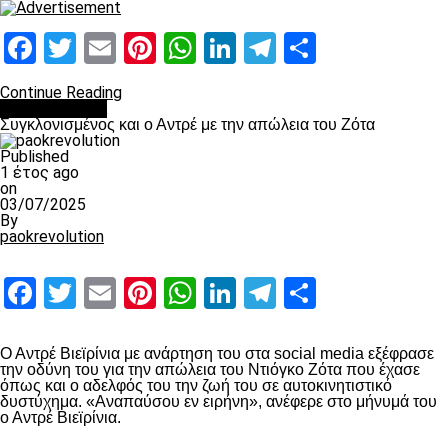
Facebook
Twitter
Email
Pinterest
WhatsApp
LinkedIn
Telegram
Μοιραστ
Continue Reading
Επικαιρότητα
Συγκλονισμένος και ο Αντρέ με την απώλεια του Ζότα
Published
1 έτος ago
on
03/07/2025
By
paokrevolution
Facebook
Twitter
Email
Pinterest
WhatsApp
LinkedIn
Telegram
Μοιραστ
Ο Αντρέ Βιεϊρίνια με ανάρτηση του στα social media εξέφρασε
την οδύνη του για την απώλεια του Ντιόγκο Ζότα που έχασε
όπως και ο αδελφός του την ζωή του σε αυτοκινητιστικό
δυστύχημα. «Αναπαύσου εν ειρήνη», ανέφερε στο μήνυμά του
ο Αντρέ Βιεϊρίνια.