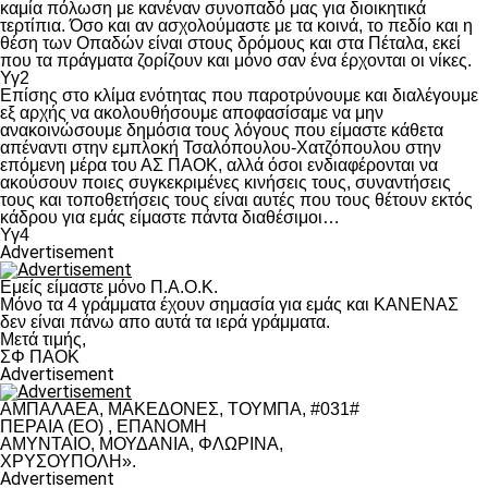
καμία πόλωση με κανέναν συνοπαδό μας για διοικητικά
τερτίπια. Όσο και αν ασχολούμαστε με τα κοινά, το πεδίο και η
θέση των Οπαδών είναι στους δρόμους και στα Πέταλα, εκεί
που τα πράγματα ζορίζουν και μόνο σαν ένα έρχονται οι νίκες.
Υγ2
Επίσης στο κλίμα ενότητας που παροτρύνουμε και διαλέγουμε
εξ αρχής να ακολουθήσουμε αποφασίσαμε να μην
ανακοινώσουμε δημόσια τους λόγους που είμαστε κάθετα
απέναντι στην εμπλοκή Τσαλόπουλου-Χατζόπουλου στην
επόμενη μέρα του ΑΣ ΠΑΟΚ, αλλά όσοι ενδιαφέρονται να
ακούσουν ποιες συγκεκριμένες κινήσεις τους, συναντήσεις
τους και τοποθετήσεις τους είναι αυτές που τους θέτουν εκτός
κάδρου για εμάς είμαστε πάντα διαθέσιμοι…
Υγ4
Advertisement
Εμείς είμαστε μόνο Π.Α.Ο.Κ.
Μόνο τα 4 γράμματα έχουν σημασία για εμάς και ΚΑΝΕΝΑΣ
δεν είναι πάνω απο αυτά τα ιερά γράμματα.
Μετά τιμής,
ΣΦ ΠΑΟΚ
Advertisement
ΑΜΠΑΛΑΕΑ, ΜΑΚΕΔΟΝΕΣ, ΤΟΥΜΠΑ, #031#
ΠΕΡΑΙΑ (ΕΟ) , ΕΠΑΝΟΜΗ
ΑΜΥΝΤΑΙΟ, ΜΟΥΔΑΝΙΑ, ΦΛΩΡΙΝΑ,
ΧΡΥΣΟΥΠΟΛΗ».
Advertisement