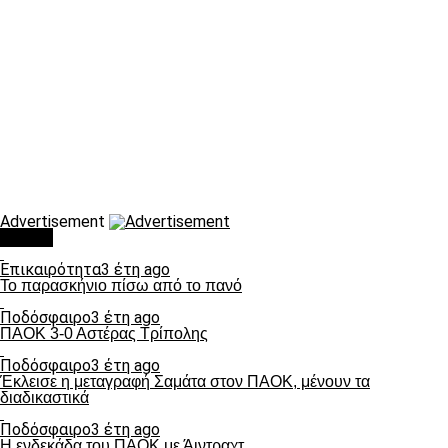
Advertisement
Τάσεις
Επικαιρότητα
3 έτη ago
Το παρασκήνιο πίσω από το πανό
Ποδόσφαιρο
3 έτη ago
ΠΑΟΚ 3-0 Αστέρας Τρίπολης
Ποδόσφαιρο
3 έτη ago
Έκλεισε η μεταγραφή Σαμάτα στον ΠΑΟΚ, μένουν τα
διαδικαστικά
Ποδόσφαιρο
3 έτη ago
Η ενδεκάδα του ΠΑΟΚ με Άιντραχτ