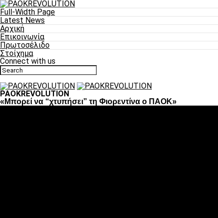
Full-Width Page
Latest News
Αρχική
Επικοινωνία
Πρωτοσέλιδο
Στοίχημα
Connect with us
PAOKREVOLUTION
«Μπορεί να “χτυπήσει” τη Φιορεντίνα ο ΠΑΟΚ»
Ποδόσφαιρο
«Πλέον έχουμε αλλάξει σαν ομάδα, παίξαμε σαν ένα»
«Το πιο σημαντικό είναι η αυτοπεποίθηση των
ποδοσφαιριστών»
«Πάμε να διεκδικήσουμε την οκτάδα»
«Είναι απόλαυση να παίζεις για τον κόσμο του ΠΑΟΚ»
«Θα τα δώσουμε όλα κόντρα στη Λιόν για την οκτάδα»
Μπάσκετ