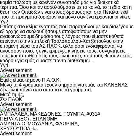
καμία πόλωση με κανέναν συνοπαδό μας για διοικητικά
τερτίπια. Όσο και αν ασχολούμαστε με τα κοινά, το πεδίο και η
θέση των Οπαδών είναι στους δρόμους και στα Πέταλα, εκεί
που τα πράγματα ζορίζουν και μόνο σαν ένα έρχονται οι νίκες.
Υγ2
Επίσης στο κλίμα ενότητας που παροτρύνουμε και διαλέγουμε
εξ αρχής να ακολουθήσουμε αποφασίσαμε να μην
ανακοινώσουμε δημόσια τους λόγους που είμαστε κάθετα
απέναντι στην εμπλοκή Τσαλόπουλου-Χατζόπουλου στην
επόμενη μέρα του ΑΣ ΠΑΟΚ, αλλά όσοι ενδιαφέρονται να
ακούσουν ποιες συγκεκριμένες κινήσεις τους, συναντήσεις
τους και τοποθετήσεις τους είναι αυτές που τους θέτουν εκτός
κάδρου για εμάς είμαστε πάντα διαθέσιμοι…
Υγ4
Advertisement
Εμείς είμαστε μόνο Π.Α.Ο.Κ.
Μόνο τα 4 γράμματα έχουν σημασία για εμάς και ΚΑΝΕΝΑΣ
δεν είναι πάνω απο αυτά τα ιερά γράμματα.
Μετά τιμής,
ΣΦ ΠΑΟΚ
Advertisement
ΑΜΠΑΛΑΕΑ, ΜΑΚΕΔΟΝΕΣ, ΤΟΥΜΠΑ, #031#
ΠΕΡΑΙΑ (ΕΟ) , ΕΠΑΝΟΜΗ
ΑΜΥΝΤΑΙΟ, ΜΟΥΔΑΝΙΑ, ΦΛΩΡΙΝΑ,
ΧΡΥΣΟΥΠΟΛΗ».
Advertisement