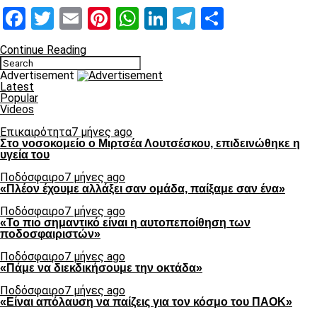
Facebook
Twitter
Email
Pinterest
WhatsApp
LinkedIn
Telegram
Μοιραστ
Continue Reading
Advertisement
Latest
Popular
Videos
Επικαιρότητα
7 μήνες ago
Στο νοσοκομείο ο Μιρτσέα Λουτσέσκου, επιδεινώθηκε η
υγεία του
Ποδόσφαιρο
7 μήνες ago
«Πλέον έχουμε αλλάξει σαν ομάδα, παίξαμε σαν ένα»
Ποδόσφαιρο
7 μήνες ago
«Το πιο σημαντικό είναι η αυτοπεποίθηση των
ποδοσφαιριστών»
Ποδόσφαιρο
7 μήνες ago
«Πάμε να διεκδικήσουμε την οκτάδα»
Ποδόσφαιρο
7 μήνες ago
«Είναι απόλαυση να παίζεις για τον κόσμο του ΠΑΟΚ»