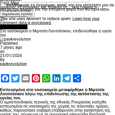
Don't Miss
Αποθήκευσε το όνομά μου, email, και τον ιστότοπο μου σε
Άρνεσεν: «Ροντρίγκες και Τσίμιροτ οι… νέοι Λούκας!»
αυτόν τον πλοηγό για την επόμενη φορά που θα σχολιάσω.
paokrevolution
This site uses Akismet to reduce spam.
Learn how your
comment data is processed.
Επικαιρότητα
Στο νοσοκομείο ο Μιρτσέα Λουτσέσκου, επιδεινώθηκε η υγεία
του
Published
7 μήνες ago
on
23/01/2026
By
paokrevolution
Facebook
Twitter
Email
Pinterest
WhatsApp
LinkedIn
Telegram
Μοιραστ
Εσπευσμένα στο νοσοκομείο μεταφέρθηκε ο Μιρτσέα
Λουτσέσκου λόγω της επιδείνωσης της κατάστασης της
υγείας του.
Ο ομοσπονδιακός τεχνικός της εθνικής Ρουμανίας εισήχθη
εσπευσμένα σε νοσοκομείο της χώρας τις τελευταίες ημέρες,
καθώς παρουσίασε σοβαρή επιβάρυνση στην κατάσταση της
υγείας του, σύμφωνα με τη ρουμανική εφημερίδα ProSport.