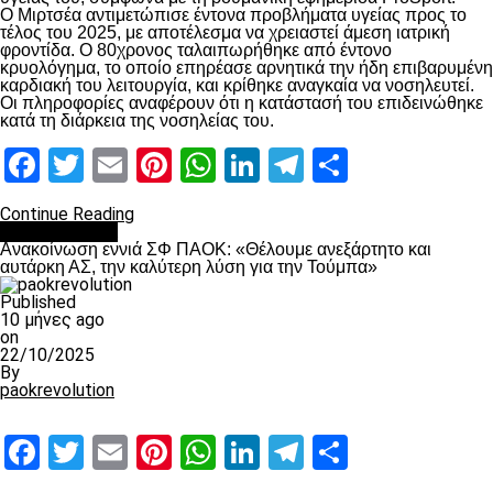
Ο Μιρτσέα αντιμετώπισε έντονα προβλήματα υγείας προς το
τέλος του 2025, με αποτέλεσμα να χρειαστεί άμεση ιατρική
φροντίδα. Ο 80χρονος ταλαιπωρήθηκε από έντονο
κρυολόγημα, το οποίο επηρέασε αρνητικά την ήδη επιβαρυμένη
καρδιακή του λειτουργία, και κρίθηκε αναγκαία να νοσηλευτεί.
Οι πληροφορίες αναφέρουν ότι η κατάστασή του επιδεινώθηκε
κατά τη διάρκεια της νοσηλείας του.
Facebook
Twitter
Email
Pinterest
WhatsApp
LinkedIn
Telegram
Μοιραστ
Continue Reading
Επικαιρότητα
Ανακοίνωση εννιά ΣΦ ΠΑΟΚ: «Θέλουμε ανεξάρτητο και
αυτάρκη ΑΣ, την καλύτερη λύση για την Τούμπα»
Published
10 μήνες ago
on
22/10/2025
By
paokrevolution
Facebook
Twitter
Email
Pinterest
WhatsApp
LinkedIn
Telegram
Μοιραστ