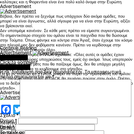
καλύτερες και η Φιορεντίνα είναι ένα πολύ καλό όνομα στην Ευρώπη.
Advertisement
Βέβαια, δεν πρέπει να ξεχνάμε πως υπάρχουν δύο ακόμα ομάδες, που
μπορεί να είναι άγνωστες, αλλά σίγουρα για να είναι στην Ευρώπη, αξίζει
να βρίσκονται εκεί.
Δεν υποτιμάμε κανέναν. Σε κάθε ματς πρέπει να είμαστε συγκεντρωμένοι.
Το σημαντικότερο στοιχείο του ομίλου είναι τα παιχνίδια που θα δώσουμε
στην Τούμπα. Όπως φάνηκε και κόντρα στον Άγιαξ, όταν έχουμε τον κόσμο
στο πλευρό μας δεν φοβόμαστε κανέναν. Πρέπει να κερδίσουμε στην
Continue Reading
Τούμπα, από κει ξεκινούν όλα».
Advertisement
Για το αν είναι έτοιμος ο ΠΑΟΚ σχολίασε: «Όλες αυτές οι ομάδες έχουν
You may like
ξεκινήσει τις εγχώριες υποχρεώσεις τους, εμείς όχι ακόμα. Ίσως υπερτερούν
Click to comment
σε ρυθμό. Σε κάθε ματς που θα παίζουμε όμως, δεν θα υπάρχει μεγάλη
Leave a Reply
διαφορά, φτάνει να το κερδίσουμε στο γήπεδο».
Η ηλ. διεύθυνση σας δεν δημοσιεύεται.
Τα υποχρεωτικά
Για το αν πιστεύει ότι ο ΠΑΟΚ μπορεί να πάρει την πρώτη θέση του ομίλου:
πεδία σημειώνονται με
*
«Το πιστεύω πάρα πολύ. Ο ΠΑΟΚ θα περάσει πρώτος στον όμιλο. Πρέπει
να το δείξουμε ότι έχουμε κάνει μπροστά βήματα, να το επιβεβαιώσουμε στο
γήπεδο».
Advertisement
Facebook
Twitter
Email
Pinterest
WhatsApp
LinkedIn
Telegram
Μοιραστ
Σχόλιο
*
Όνομα
*
Related Topics:
Email
*
Up Next
Το ταξίδι αρχίζει από την Τούμπα
Ιστότοπος