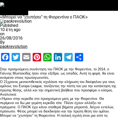
Στο OPEN τα προκριματικά, στη NOVA τα του πρωταθλήματος
Σαν σήμερα: Οταν “έφυγε” ο Λόραντ
Επικαιρότητα
«Μπορεί να “χτυπήσει” τη Φιορεντίνα ο ΠΑΟΚ»
Published
10 έτη ago
on
26/08/2016
By
paokrevolution
Facebook
Twitter
Email
Pinterest
WhatsApp
LinkedIn
Telegram
Μοιραστ
Στην προηγούμενη συνάντηση του ΠΑΟΚ με την Φιορεντίνα, το 2014, ο
Γιάννης Μυστακίδης ήταν στην εξέδρα, ως οπαδός. Αυτή τη φορά, θα είναι
ανάμεσα στους πρωταγωνιστές.
Ο 21χρονος μεσοεπιθετικός σχολίασε την κλήρωση του δικέφαλου για τους
ομίλους του Europa League, τονίζοντας την πίστη του για την κατάκτηση της
πρώτης θέσης, αλλά και την σημαντική βοήθεια που προσφέρει ο κόσμος.
Αναλυτικά:
«Ήμουν στην κερκίδα στο προηγούμενο ματς με την Φιορεντίνα. Θα
περίμενα να δω μια γεμάτη κερκίδα τότε. Πλέον έχουν αλλάξει τα
πράγματα. Ο ΠΑΟΚ έχει κάνει σταθερά βήματα μπροστά, δείχνει εντελώς
πρόσωπο. Φέτος μπορεί να διεκδικήσει και την πρώτη θέση του ομίλου.
Μπορεί να “χτυπήσει” τη Φιορεντίνα. Η ιταλική σχολή είναι μια από τις