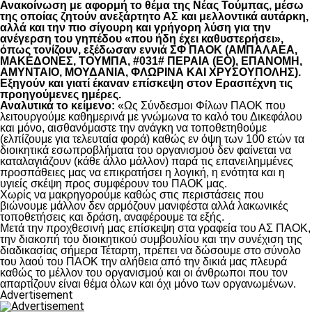
Ανακοίνωση με αφορμή το θέμα της Νέας Τούμπας, μέσω
της οποίας ζητούν ανεξάρτητο ΑΣ και μελλοντικά αυτάρκη,
αλλά και την πιο σίγουρη και γρήγορη λύση για την
ανέγερση του γηπέδου «που ήδη έχει καθυστερήσει»,
όπως τονίζουν, εξέδωσαν εννιά ΣΦ ΠΑΟΚ (ΑΜΠΑΛΑΕΑ,
ΜΑΚΕΔΟΝΕΣ, ΤΟΥΜΠΑ, #031# ΠΕΡΑΙΑ (ΕΟ), ΕΠΑΝΟΜΗ,
ΑΜΥΝΤΑΙΟ, ΜΟΥΔΑΝΙΑ, ΦΛΩΡΙΝΑ ΚΑΙ ΧΡΥΣΟΥΠΟΛΗΣ).
Εξηγούν και γιατί έκαναν επίσκεψη στον Ερασιτέχνη τις
προηγούμενες ημέρες.
Αναλυτικά το κείμενο:
«Ως Σύνδεσμοι Φίλων ΠΑΟΚ που
λειτουργούμε καθημερινά με γνώμωνα το καλό του Δικεφάλου
και μόνο, αισθανόμαστε την ανάγκη να τοποθετηθούμε
(ελπίζουμε για τελευταία φορά) καθώς εν όψη των 100 ετών τα
διοικητικά εσωπροβλήματα του οργανισμού δεν φαίνεται να
καταλαγιάζουν (κάθε άλλο μάλλον) παρά τις επανειλημμένες
προσπάθειες μας να επικρατήσει η λογική, η ενότητα και η
υγιείς σκέψη προς συμφέρουν του ΠΑΟΚ μας.
Χωρίς να μακρηγορούμε καθώς στις περιστάσεις που
βιώνουμε μάλλον δεν αρμόζουν μανιφέστα αλλά λακωνικές
τοποθετήσεις και δράση, αναφέρουμε τα εξής.
Μετά την προχθεσινή μας επίσκεψη στα γραφεία του ΑΣ ΠΑΟΚ,
την διακοπή του διοικητικού συμβουλίου και την συνέχιση της
διαδικασίας σήμερα Τέταρτη, πρέπει να δώσουμε στο σύνολο
του λαού του ΠΑΟΚ την αλήθεια από την δικιά μας πλευρά
καθώς το μέλλον του οργανισμού και οι άνθρωποι που τον
απαρτίζουν είναι θέμα όλων και όχι μόνο των οργανωμένων.
Advertisement