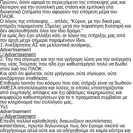
Πρώτον, όσον αφορά το περιεχόμενο της επίσκεψης μας και
δεύτερον για την συνολική μας στάση και εμπλοκή στα
διοικητικά ζητήματα που αφορούν την επόμενη μέρα του
ΠΑΟΚ.
Ο λόγος της επίσκεψης… απλός, “Κύριοι, με την δικιά μας
στήριξη παραμείνατε 15μελες μετά την παραίτηση Κατσαρή και
δεν ακολουθήσατε όλοι τον ίδιο δρόμο.”
Για εμάς δεν έχει αλλάξει κάτι, οι λόγοι της στήριξης μας από
την αρχή μέχρι σήμερα παραμένουν ίδιοι.
1. Ανεξάρτητος ΑΣ και μελλοντικά αυτάρκης,
Advertisement
2. Την πιο σίγουρη και την πιο γρήγορη λύση για την ανέγερση
της νέας Τούμπας που ήδη έχει καθυστερήσει πολύ να δωθεί
στον λαό του ΠΑΟΚ.
Και από ότι φαίνεται, ούτε γρήγοροι, ούτε σίγουροι, ούτε
ανεξάρτητοι σταθήκατε.
Επιθυμία λοιπόν του κόσμου που σας στήριξε είναι να δωθούν
ΑΜΕΣΑ αποτελέσματα και λύσεις οι οποίες υποστηρίζονται
από συμπαγής απόψεις και όχι αβάσιμες τεκμηριώσεις και
κομφούζιο καθυστερήσεων για το τι πραγματικά συμβαίνει με
την κληρονομιά του συλλόγου μας.
Υγ1
Advertisement
Επειδή πολλοί καλοθελητές διαιωνίζουν ανυπόστατες
καταστάσεις, πρώτοι δηλώνουμε πως δεν έχουμε σκοπό να
οδηγήσουμε αλλά ούτε και να οδηγηθούμε σε καμία κόντρα και