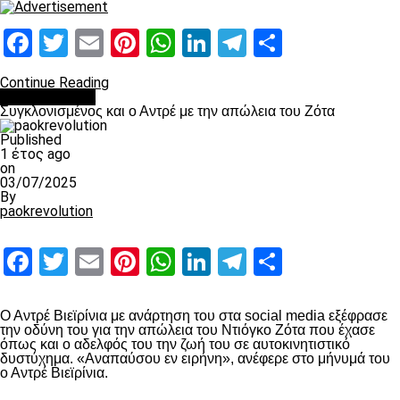
Facebook
Twitter
Email
Pinterest
WhatsApp
LinkedIn
Telegram
Μοιραστ
Continue Reading
Επικαιρότητα
Συγκλονισμένος και ο Αντρέ με την απώλεια του Ζότα
Published
1 έτος ago
on
03/07/2025
By
paokrevolution
Facebook
Twitter
Email
Pinterest
WhatsApp
LinkedIn
Telegram
Μοιραστ
Ο Αντρέ Βιεϊρίνια με ανάρτηση του στα social media εξέφρασε
την οδύνη του για την απώλεια του Ντιόγκο Ζότα που έχασε
όπως και ο αδελφός του την ζωή του σε αυτοκινητιστικό
δυστύχημα. «Αναπαύσου εν ειρήνη», ανέφερε στο μήνυμά του
ο Αντρέ Βιεϊρίνια.