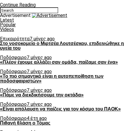
Continue Reading
Advertisement
Latest
Popular
Videos
Επικαιρότητα
7 μήνες ago
Στο νοσοκομείο ο Μιρτσέα Λουτσέσκου, επιδεινώθηκε η
υγεία του
Ποδόσφαιρο
7 μήνες ago
«Πλέον έχουμε αλλάξει σαν ομάδα, παίξαμε σαν ένα»
Ποδόσφαιρο
7 μήνες ago
«Το πιο σημαντικό είναι η αυτοπεποίθηση των
ποδοσφαιριστών»
Ποδόσφαιρο
7 μήνες ago
«Πάμε να διεκδικήσουμε την οκτάδα»
Ποδόσφαιρο
7 μήνες ago
«Είναι απόλαυση να παίζεις για τον κόσμο του ΠΑΟΚ»
Ποδόσφαιρο
4 έτη ago
Πιθανή θλάση ο Τόμας