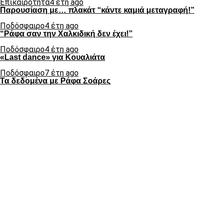
Επικαιρότητα
4 έτη ago
Παρουσίαση με… πλακάτ “κάντε καμιά μεταγραφή!”
Ποδόσφαιρο
4 έτη ago
“Ράφα σαν την Χαλκιδική δεν έχει!”
Ποδόσφαιρο
4 έτη ago
«Last dance» για Κουαλιάτα
Ποδόσφαιρο
7 έτη ago
Τα δεδομένα με Ράφα Σοάρες