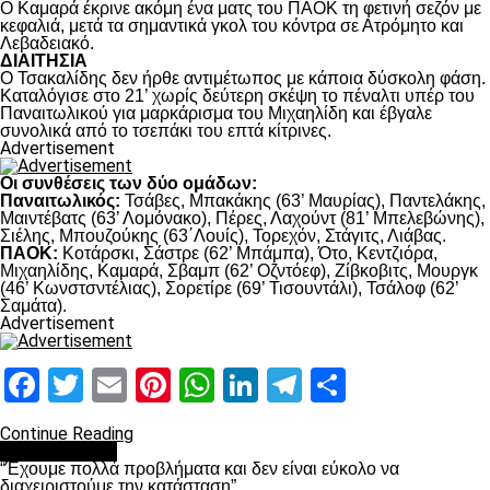
Ο Καμαρά έκρινε ακόμη ένα ματς του ΠΑΟΚ τη φετινή σεζόν με
κεφαλιά, μετά τα σημαντικά γκολ του κόντρα σε Ατρόμητο και
Λεβαδειακό.
ΔΙΑΙΤΗΣΙΑ
Ο Τσακαλίδης δεν ήρθε αντιμέτωπος με κάποια δύσκολη φάση.
Καταλόγισε στο 21’ χωρίς δεύτερη σκέψη το πέναλτι υπέρ του
Παναιτωλικού για μαρκάρισμα του Μιχαηλίδη και έβγαλε
συνολικά από το τσεπάκι του επτά κίτρινες.
Advertisement
Οι συνθέσεις των δύο ομάδων:
Παναιτωλικός:
Τσάβες, Μπακάκης (63’ Μαυρίας), Παντελάκης,
Μαιντέβατς (63’ Λομόνακο), Πέρες, Λαχούντ (81’ Μπελεβώνης),
Σιέλης, Μπουζούκης (63΄Λουίς), Τορεχόν, Στάγιτς, Λιάβας.
ΠΑΟΚ:
Κοτάρσκι, Σάστρε (62’ Μπάμπα), Ότο, Κεντζιόρα,
Μιχαηλίδης, Καμαρά, Σβαμπ (62’ Οζντόεφ), Ζίβκοβιτς, Μουργκ
(46’ Κωνστσντέλιας), Σορετίρε (69’ Τισουντάλι), Τσάλοφ (62’
Σαμάτα).
Advertisement
Facebook
Twitter
Email
Pinterest
WhatsApp
LinkedIn
Telegram
Μοιραστ
Continue Reading
πρωτοσέλιδο
“Έχουμε πολλά προβλήματα και δεν είναι εύκολο να
διαχειριστούμε την κατάσταση”