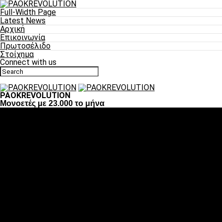
Full-Width Page
Latest News
Αρχική
Επικοινωνία
Πρωτοσέλιδο
Στοίχημα
Connect with us
PAOKREVOLUTION
Μονοετές με 23.000 το μήνα
Ποδόσφαιρο
«Πλέον έχουμε αλλάξει σαν ομάδα, παίξαμε σαν ένα»
«Το πιο σημαντικό είναι η αυτοπεποίθηση των
ποδοσφαιριστών»
«Πάμε να διεκδικήσουμε την οκτάδα»
«Είναι απόλαυση να παίζεις για τον κόσμο του ΠΑΟΚ»
«Θα τα δώσουμε όλα κόντρα στη Λιόν για την οκτάδα»
Μπάσκετ