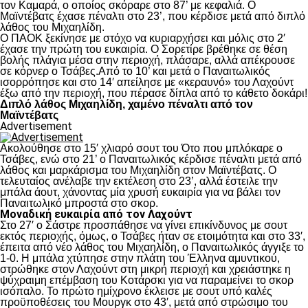
τον Καμαρά, ο οποίος σκόραρε στο 87’ με κεφαλιά. Ο
Μαϊντέβατς έχασε πέναλτι στο 23’, που κέρδισε μετά από διπλό
λάθος του Μιχαηλίδη.
Ο ΠΑΟΚ ξεκίνησε με στόχο να κυριαρχήσει και μόλις στο 2′
έχασε την πρώτη του ευκαιρία. Ο Σορετίρε βρέθηκε σε θέση
βολής πλάγια μέσα στην περιοχή, πλάσαρε, αλλά απέκρουσε
σε κόρνερ ο Τσάβες.Από το 10’ και μετά ο Παναιτωλικός
ισορρόπησε και στο 14′ απείλησε με «κεραυνό» του Λαχούντ
έξω από την περιοχή, που πέρασε δίπλα από το κάθετο δοκάρι!
Διπλό λάθος Μιχαηλίδη, χαμένο πέναλτι από τον
Μαϊντέβατς
Advertisement
Ακολούθησε στο 15′ χλιαρό σουτ του Ότο που μπλόκαρε ο
Τσάβες, ενώ στο 21’ ο Παναιτωλικός κέρδισε πέναλτι μετά από
λάθος και μαρκάρισμα του Μιχαηλίδη στον Μαϊντέβατς. Ο
τελευταίος ανέλαβε την εκτέλεση στο 23’, αλλά έστειλε την
μπάλα άουτ, χάνοντας μία χρυσή ευκαιρία για να βάλει τον
Παναιτωλικό μπροστά στο σκορ.
Μοναδική ευκαιρία από τον Λαχούντ
Στο 27′ ο Σάστρε προσπάθησε να γίνει επικίνδυνος με σουτ
εκτός περιοχής, όμως, ο Τσάβες ήταν σε ετοιμότητα και στο 33′,
έπειτα από νέο λάθος του Μιχαηλίδη, ο Παναιτωλικός άγγιξε το
1-0. Η μπάλα χτύπησε στην πλάτη του Έλληνα αμυντικού,
στρώθηκε στον Λαχούντ στη μικρή περιοχή και χρειάστηκε η
ψύχραιμη επέμβαση του Κοτάρσκι για να παραμείνει το σκορ
ισόπαλο. Το πρώτο ημίχρονο έκλεισε με σουτ υπό καλές
προϋποθέσεις του Μουργκ στο 43′, μετά από στρώσιμο του