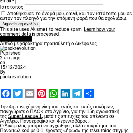
Email
*
Ιστότοπος
Αποθήκευσε το όνομά μου, email, και τον ιστότοπο μου σε
αυτόν τον πλοηγό για την επόμενη φορά που θα σχολιάσω.
This site uses Akismet to reduce spam.
Learn how your
comment data is processed.
πρωτοσέλιδο
Διπλό με χαρακτήρα πρωταθλητή ο Δικέφαλος
Published
2 έτη ago
on
15/12/2024
By
paokrevolution
Facebook
Twitter
Email
Pinterest
WhatsApp
LinkedIn
Telegram
Μοιραστ
Την 4
η
συνεχόμενη νίκη του, εντός και εκτός συνόρων,
πανηγύρισε ο ΠΑΟΚ στο Αγρίνιο, για την 15
η
αγωνιστική
της
Super League 1
, μετά τις επιτυχίες του απέναντι σε
Αιγάλεω, Πανσερραϊκό και Φερεντσβάρος.
Ο Δικέφαλος μπορεί να αγχώθηκε, αλλά επικράτησε του
Παναιτωλικού με 0-1, έχοντας «ήρωα» της τελευταίας στιγμής