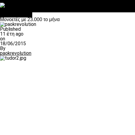
Στο OPEN τα προκριματικά, στη NOVA τα του πρωταθλήματος
Σαν σήμερα: Οταν “έφυγε” ο Λόραντ
πρωτοσέλιδο
Μονοετές με 23.000 το μήνα
Published
11 έτη ago
on
18/06/2015
By
paokrevolution