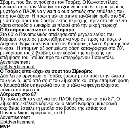
Σβαμπ, που δεν ανησύχησε τον Τσάβες. Ο Κωνσταντέλιας
αντικατέστησε τον Μουργκ στο ξεκίνημα του δευτέρου μέρους,
με στόχο ο ΠΑΟΚ να γίνει πιο ουσιαστικός στις επιθέσεις του
από τον άξονα. Η πρώτη τελική στην επανάληψη ήρθε στο 54′,
με άστοχο σουτ του Σάστρε εκτός περιοχής, πριν στο 58′ ο Ότο
χάσει σπουδαία ευκαιρία με πλασέ από την μικρή περιοχή.
Ο Κοτάρσκι «έσωσε» τον Καμαρά
Στο 60’ ο Παναιτωλικός απείλησε από μεγάλο λάθος του
Καμαρά, ο οποίος προσπάθησε να γυρίσει προς τα πίσω, ο
Λαχούντ βγήκε απέναντι από τον Κοτάρσκι, αλλά ο Κροάτης τον
νίκησε. Η επόμενη αξιοσημείωτη φάση καταγράφηκε στο 78’,
με γύρισμα του Ζίβκοβιτς στην καρδιά της περιοχής και
επέμβαση του Τσάβες προ του επερχόμενου Τισουντάλι.
Advertisement
Ο Τσάβες είπε «όχι» σε σουτ του Ζίβκοβιτς
Δύο λεπτά αργότερα, ο Τσάβες έσωσε με το πόδι στην κλειστή
του γωνία, μετά από σουτ του Ζίβκοβιτς και στην επόμενη φάση
ο Καμαρά είδε σε κεφαλιά του τη μπάλα να φεύγει ελάχιστα
πάνω από την εστία.
Λύτρωση στο 87’
Το πολυπόθητο γκολ για τον ΠΑΟΚ ήρθε, τελικά, στο 87′. Ο
Ζίβκοβιτς εκτέλεσε κόρνερ και ο Μαντί Καμαρά με κεφαλιά
ακριβείας έστειλε τη μπάλα στο βάθος της εστίας του
Παναιτωλικού, γράφοντας το 0-1.
Advertisement
MVP