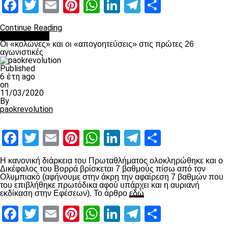
Facebook
Twitter
Email
Pinterest
WhatsApp
LinkedIn
Telegram
Μοιραστ
Continue Reading
Ποδόσφαιρο
Οι «κολώνες» και οι «απογοητεύσεις» στις πρώτες 26
αγωνιστικές
Published
6 έτη ago
on
11/03/2020
By
paokrevolution
Facebook
Twitter
Email
Pinterest
WhatsApp
LinkedIn
Telegram
Μοιραστ
Η κανονική διάρκεια του Πρωταθλήματος ολοκληρώθηκε και ο
Δικέφαλος του Βορρά βρίσκεται 7 βαθμούς πίσω από τον
Ολυμπιακό (αφήνουμε στην άκρη την αφαίρεση 7 βαθμών που
του επιβλήθηκε πρωτόδικα αφού υπάρχει και η αυριανή
εκδίκαση στην Εφέσεων). Το άρθρο
εδώ
Facebook
Twitter
Email
Pinterest
WhatsApp
LinkedIn
Telegram
Μοιραστ