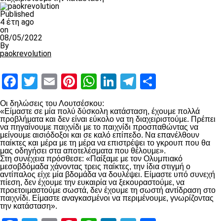
Published
4 έτη ago
on
08/05/2022
By
paokrevolution
Facebook
Twitter
Email
Pinterest
WhatsApp
LinkedIn
Telegram
Μοιραστ
Οι δηλώσεις του Λουτσέσκου:
«Είμαστε σε μία πολύ δύσκολη κατάσταση, έχουμε πολλά
προβλήματα και δεν είναι εύκολο να τη διαχειριστούμε. Πρέπει
να πηγαίνουμε παιχνίδι με το παιχνίδι προσπαθώντας να
μείνουμε αισιόδοξοι και σε καλό επίπεδο. Να επανέλθουν
παίκτες και μέρα με τη μέρα να επιστρέψει το γκρουπ που θα
μας οδηγήσει στα αποτελέσματα που θέλουμε».
Στη συνέχεια πρόσθεσε: «Παίξαμε με τον Ολυμπιακό
μεσοβδόμαδα χάνοντας τρεις παίκτες, την ίδια στιγμή ο
αντίπαλος είχε μία βδομάδα να δουλέψει. Είμαστε υπό συνεχή
πίεση, δεν έχουμε την ευκαιρία να ξεκουραστούμε, να
προετοιμαστούμε σωστά, δεν έχουμε τη σωστή αντίδραση στο
παιχνίδι. Είμαστε αναγκασμένοι να περιμένουμε, γνωρίζοντας
την κατάσταση».