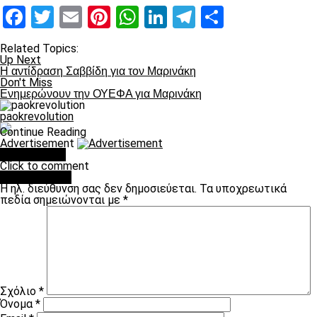
Facebook
Twitter
Email
Pinterest
WhatsApp
LinkedIn
Telegram
Μοιραστ
Related Topics:
Up Next
Η αντίδραση Σαββίδη για τον Μαρινάκη
Don't Miss
Ενημερώνουν την ΟΥΕΦΑ για Μαρινάκη
paokrevolution
Continue Reading
Advertisement
You may like
Click to comment
Leave a Reply
Η ηλ. διεύθυνση σας δεν δημοσιεύεται.
Τα υποχρεωτικά
πεδία σημειώνονται με
*
Σχόλιο
*
Όνομα
*