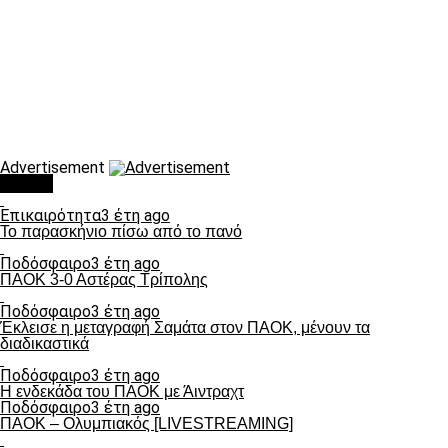
Advertisement
Τάσεις
Επικαιρότητα
3 έτη ago
Το παρασκήνιο πίσω από το πανό
Ποδόσφαιρο
3 έτη ago
ΠΑΟΚ 3-0 Αστέρας Τρίπολης
Ποδόσφαιρο
3 έτη ago
Έκλεισε η μεταγραφή Σαμάτα στον ΠΑΟΚ, μένουν τα
διαδικαστικά
Ποδόσφαιρο
3 έτη ago
Η ενδεκάδα του ΠΑΟΚ με Άιντραχτ
Ποδόσφαιρο
3 έτη ago
ΠΑΟΚ – Ολυμπιακός [LIVESTREAMING]