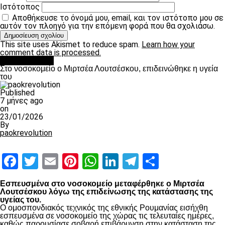
Ιστότοπος
Αποθήκευσε το όνομά μου, email, και τον ιστότοπο μου σε
αυτόν τον πλοηγό για την επόμενη φορά που θα σχολιάσω.
This site uses Akismet to reduce spam.
Learn how your
comment data is processed.
Επικαιρότητα
Στο νοσοκομείο ο Μιρτσέα Λουτσέσκου, επιδεινώθηκε η υγεία
του
Published
7 μήνες ago
on
23/01/2026
By
paokrevolution
Facebook
Twitter
Email
Pinterest
WhatsApp
LinkedIn
Telegram
Μοιραστ
Εσπευσμένα στο νοσοκομείο μεταφέρθηκε ο Μιρτσέα
Λουτσέσκου λόγω της επιδείνωσης της κατάστασης της
υγείας του.
Ο ομοσπονδιακός τεχνικός της εθνικής Ρουμανίας εισήχθη
εσπευσμένα σε νοσοκομείο της χώρας τις τελευταίες ημέρες,
καθώς παρουσίασε σοβαρή επιβάρυνση στην κατάσταση της