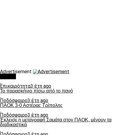
Advertisement
Τάσεις
Επικαιρότητα
3 έτη ago
Το παρασκήνιο πίσω από το πανό
Ποδόσφαιρο
3 έτη ago
ΠΑΟΚ 3-0 Αστέρας Τρίπολης
Ποδόσφαιρο
3 έτη ago
Έκλεισε η μεταγραφή Σαμάτα στον ΠΑΟΚ, μένουν τα
διαδικαστικά
Ποδόσφαιρο
3 έτη ago