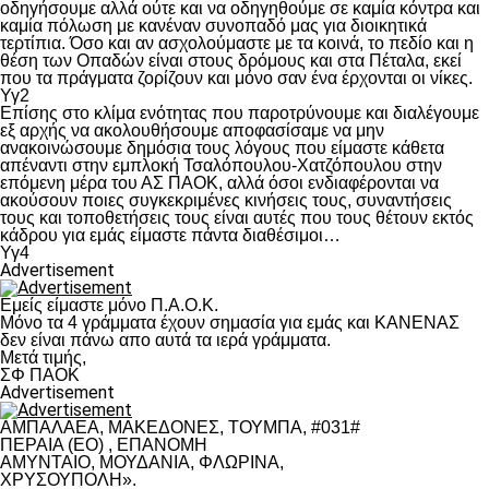
οδηγήσουμε αλλά ούτε και να οδηγηθούμε σε καμία κόντρα και
καμία πόλωση με κανέναν συνοπαδό μας για διοικητικά
τερτίπια. Όσο και αν ασχολούμαστε με τα κοινά, το πεδίο και η
θέση των Οπαδών είναι στους δρόμους και στα Πέταλα, εκεί
που τα πράγματα ζορίζουν και μόνο σαν ένα έρχονται οι νίκες.
Υγ2
Επίσης στο κλίμα ενότητας που παροτρύνουμε και διαλέγουμε
εξ αρχής να ακολουθήσουμε αποφασίσαμε να μην
ανακοινώσουμε δημόσια τους λόγους που είμαστε κάθετα
απέναντι στην εμπλοκή Τσαλόπουλου-Χατζόπουλου στην
επόμενη μέρα του ΑΣ ΠΑΟΚ, αλλά όσοι ενδιαφέρονται να
ακούσουν ποιες συγκεκριμένες κινήσεις τους, συναντήσεις
τους και τοποθετήσεις τους είναι αυτές που τους θέτουν εκτός
κάδρου για εμάς είμαστε πάντα διαθέσιμοι…
Υγ4
Advertisement
Εμείς είμαστε μόνο Π.Α.Ο.Κ.
Μόνο τα 4 γράμματα έχουν σημασία για εμάς και ΚΑΝΕΝΑΣ
δεν είναι πάνω απο αυτά τα ιερά γράμματα.
Μετά τιμής,
ΣΦ ΠΑΟΚ
Advertisement
ΑΜΠΑΛΑΕΑ, ΜΑΚΕΔΟΝΕΣ, ΤΟΥΜΠΑ, #031#
ΠΕΡΑΙΑ (ΕΟ) , ΕΠΑΝΟΜΗ
ΑΜΥΝΤΑΙΟ, ΜΟΥΔΑΝΙΑ, ΦΛΩΡΙΝΑ,
ΧΡΥΣΟΥΠΟΛΗ».