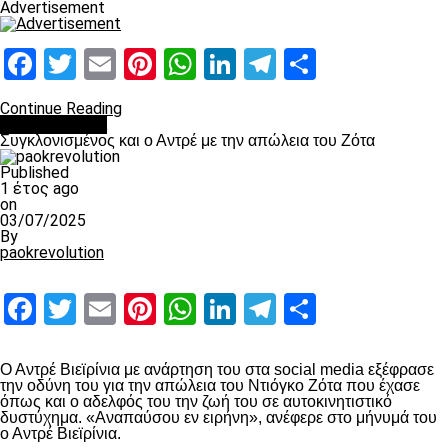
Advertisement
Facebook
Twitter
Email
Pinterest
WhatsApp
LinkedIn
Telegram
Μοιραστ
Continue Reading
Επικαιρότητα
Συγκλονισμένος και ο Αντρέ με την απώλεια του Ζότα
Published
1 έτος ago
on
03/07/2025
By
paokrevolution
Facebook
Twitter
Email
Pinterest
WhatsApp
LinkedIn
Telegram
Μοιραστ
Ο Αντρέ Βιεϊρίνια με ανάρτηση του στα social media εξέφρασε
την οδύνη του για την απώλεια του Ντιόγκο Ζότα που έχασε
όπως και ο αδελφός του την ζωή του σε αυτοκινητιστικό
δυστύχημα. «Αναπαύσου εν ειρήνη», ανέφερε στο μήνυμά του
ο Αντρέ Βιεϊρίνια.