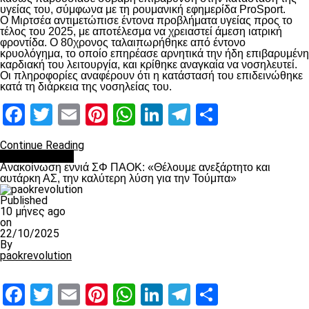
υγείας του, σύμφωνα με τη ρουμανική εφημερίδα ProSport.
Ο Μιρτσέα αντιμετώπισε έντονα προβλήματα υγείας προς το
τέλος του 2025, με αποτέλεσμα να χρειαστεί άμεση ιατρική
φροντίδα. Ο 80χρονος ταλαιπωρήθηκε από έντονο
κρυολόγημα, το οποίο επηρέασε αρνητικά την ήδη επιβαρυμένη
καρδιακή του λειτουργία, και κρίθηκε αναγκαία να νοσηλευτεί.
Οι πληροφορίες αναφέρουν ότι η κατάστασή του επιδεινώθηκε
κατά τη διάρκεια της νοσηλείας του.
Facebook
Twitter
Email
Pinterest
WhatsApp
LinkedIn
Telegram
Μοιραστ
Continue Reading
Επικαιρότητα
Ανακοίνωση εννιά ΣΦ ΠΑΟΚ: «Θέλουμε ανεξάρτητο και
αυτάρκη ΑΣ, την καλύτερη λύση για την Τούμπα»
Published
10 μήνες ago
on
22/10/2025
By
paokrevolution
Facebook
Twitter
Email
Pinterest
WhatsApp
LinkedIn
Telegram
Μοιραστ