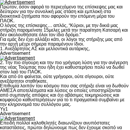
Πρώτον, όσον αφορά το περιεχόμενο της επίσκεψης μας και
δεύτερον για την συνολική μας στάση και εμπλοκή στα
διοικητικά ζητήματα που αφορούν την επόμενη μέρα του
ΠΑΟΚ.
Ο λόγος της επίσκεψης… απλός, “Κύριοι, με την δικιά μας
στήριξη παραμείνατε 15μελες μετά την παραίτηση Κατσαρή και
δεν ακολουθήσατε όλοι τον ίδιο δρόμο.”
Για εμάς δεν έχει αλλάξει κάτι, οι λόγοι της στήριξης μας από
την αρχή μέχρι σήμερα παραμένουν ίδιοι.
1. Ανεξάρτητος ΑΣ και μελλοντικά αυτάρκης,
Advertisement
2. Την πιο σίγουρη και την πιο γρήγορη λύση για την ανέγερση
της νέας Τούμπας που ήδη έχει καθυστερήσει πολύ να δωθεί
στον λαό του ΠΑΟΚ.
Και από ότι φαίνεται, ούτε γρήγοροι, ούτε σίγουροι, ούτε
ανεξάρτητοι σταθήκατε.
Επιθυμία λοιπόν του κόσμου που σας στήριξε είναι να δωθούν
ΑΜΕΣΑ αποτελέσματα και λύσεις οι οποίες υποστηρίζονται
από συμπαγής απόψεις και όχι αβάσιμες τεκμηριώσεις και
κομφούζιο καθυστερήσεων για το τι πραγματικά συμβαίνει με
την κληρονομιά του συλλόγου μας.
Υγ1
Advertisement
Επειδή πολλοί καλοθελητές διαιωνίζουν ανυπόστατες
καταστάσεις, πρώτοι δηλώνουμε πως δεν έχουμε σκοπό να