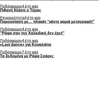
Ποδόσφαιρο
4 έτη ago
Πιθανή θλάση ο Τόμας
Επικαιρότητα
4 έτη ago
Παρουσίαση με… πλακάτ “κάντε καμιά μεταγραφή!”
Ποδόσφαιρο
4 έτη ago
“Ράφα σαν την Χαλκιδική δεν έχει!”
Ποδόσφαιρο
4 έτη ago
«Last dance» για Κουαλιάτα
Ποδόσφαιρο
7 έτη ago
Τα δεδομένα με Ράφα Σοάρες