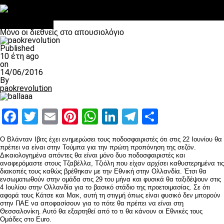
Στο OPEN τα προκριματικά, στη NOVA τα του πρωταθλήματος
Σαν σήμερα: Οταν “έφυγε” ο Λόραντ
Επικαιρότητα
Μόνο οι διεθνείς στο απουσιολόγιο
Published
10 έτη ago
on
14/06/2016
By
paokrevolution
Facebook
Twitter
Email
Pinterest
WhatsApp
LinkedIn
Telegram
Μοιραστ
Ο Βλάνταν Ιβιτς έχει ενημερώσει τους ποδοσφαιριστές ότι στις 22 Ιουνίου θα
πρέπει να είναι στην Τούμπα για την πρώτη προπόνηση της σεζόν.
Δικαιολογημένα απόντες θα είναι μόνο δυο ποδοσφαιριστές και
αναφερόμαστε στους Τζαβέλλα, Τζιόλη που είχαν αρχίσει καθυστερημένα τις
διακοπές τους καθώς βρέθηκαν με την Εθνική στην Ολλανδία. Έτσι θα
ενσωματωθούν στην ομάδα στις 29 του μήνα και φυσικά θα ταξιδέψουν στις
4 Ιουλίου στην Ολλανδία για το βασικό στάδιο της προετοιμασίας. Σε ότι
αφορά τους Κάτσε και Μακ, αυτή τη στιγμή όπως είναι φυσικό δεν μπορούν
στην ΠΑΕ να αποφασίσουν για το πότε θα πρέπει να είναι στη
Θεσσαλονίκη. Αυτό θα εξαρτηθεί από το τι θα κάνουν οι Εθνικές τους
Ομάδες στο Euro.