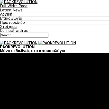
Full-Width Page
Latest News
Αρχική
Επικοινωνία
Πρωτοσέλιδο
Στοίχημα
Connect with us
PAOKREVOLUTION
Μόνο οι διεθνείς στο απουσιολόγιο
Ποδόσφαιρο
«Πλέον έχουμε αλλάξει σαν ομάδα, παίξαμε σαν ένα»
«Το πιο σημαντικό είναι η αυτοπεποίθηση των
ποδοσφαιριστών»
«Πάμε να διεκδικήσουμε την οκτάδα»
«Είναι απόλαυση να παίζεις για τον κόσμο του ΠΑΟΚ»
«Θα τα δώσουμε όλα κόντρα στη Λιόν για την οκτάδα»
Μπάσκετ