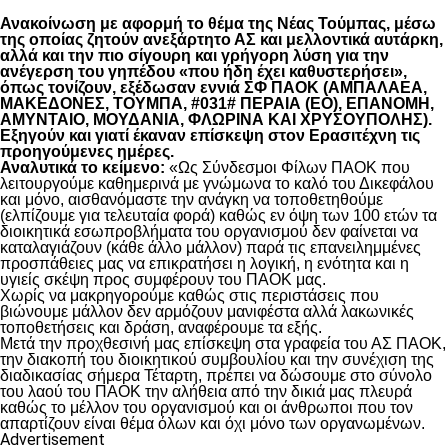
Ανακοίνωση με αφορμή το θέμα της Νέας Τούμπας, μέσω
της οποίας ζητούν ανεξάρτητο ΑΣ και μελλοντικά αυτάρκη,
αλλά και την πιο σίγουρη και γρήγορη λύση για την
ανέγερση του γηπέδου «που ήδη έχει καθυστερήσει»,
όπως τονίζουν, εξέδωσαν εννιά ΣΦ ΠΑΟΚ (ΑΜΠΑΛΑΕΑ,
ΜΑΚΕΔΟΝΕΣ, ΤΟΥΜΠΑ, #031# ΠΕΡΑΙΑ (ΕΟ), ΕΠΑΝΟΜΗ,
ΑΜΥΝΤΑΙΟ, ΜΟΥΔΑΝΙΑ, ΦΛΩΡΙΝΑ ΚΑΙ ΧΡΥΣΟΥΠΟΛΗΣ).
Εξηγούν και γιατί έκαναν επίσκεψη στον Ερασιτέχνη τις
προηγούμενες ημέρες.
Αναλυτικά το κείμενο:
«Ως Σύνδεσμοι Φίλων ΠΑΟΚ που
λειτουργούμε καθημερινά με γνώμωνα το καλό του Δικεφάλου
και μόνο, αισθανόμαστε την ανάγκη να τοποθετηθούμε
(ελπίζουμε για τελευταία φορά) καθώς εν όψη των 100 ετών τα
διοικητικά εσωπροβλήματα του οργανισμού δεν φαίνεται να
καταλαγιάζουν (κάθε άλλο μάλλον) παρά τις επανειλημμένες
προσπάθειες μας να επικρατήσει η λογική, η ενότητα και η
υγιείς σκέψη προς συμφέρουν του ΠΑΟΚ μας.
Χωρίς να μακρηγορούμε καθώς στις περιστάσεις που
βιώνουμε μάλλον δεν αρμόζουν μανιφέστα αλλά λακωνικές
τοποθετήσεις και δράση, αναφέρουμε τα εξής.
Μετά την προχθεσινή μας επίσκεψη στα γραφεία του ΑΣ ΠΑΟΚ,
την διακοπή του διοικητικού συμβουλίου και την συνέχιση της
διαδικασίας σήμερα Τέταρτη, πρέπει να δώσουμε στο σύνολο
του λαού του ΠΑΟΚ την αλήθεια από την δικιά μας πλευρά
καθώς το μέλλον του οργανισμού και οι άνθρωποι που τον
απαρτίζουν είναι θέμα όλων και όχι μόνο των οργανωμένων.
Advertisement