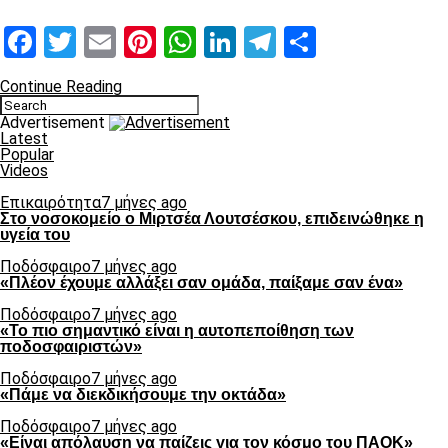
Facebook
Twitter
Email
Pinterest
WhatsApp
LinkedIn
Telegram
Μοιραστ
Continue Reading
Advertisement
Latest
Popular
Videos
Επικαιρότητα
7 μήνες ago
Στο νοσοκομείο ο Μιρτσέα Λουτσέσκου, επιδεινώθηκε η
υγεία του
Ποδόσφαιρο
7 μήνες ago
«Πλέον έχουμε αλλάξει σαν ομάδα, παίξαμε σαν ένα»
Ποδόσφαιρο
7 μήνες ago
«Το πιο σημαντικό είναι η αυτοπεποίθηση των
ποδοσφαιριστών»
Ποδόσφαιρο
7 μήνες ago
«Πάμε να διεκδικήσουμε την οκτάδα»
Ποδόσφαιρο
7 μήνες ago
«Είναι απόλαυση να παίζεις για τον κόσμο του ΠΑΟΚ»