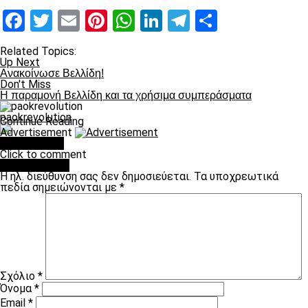
Facebook
Twitter
Email
Pinterest
WhatsApp
LinkedIn
Telegram
Μοιραστ
Related Topics:
Up Next
Ανακοίνωσε Βελλίδη!
Don't Miss
Η παραμονή Βελλίδη και τα χρήσιμα συμπεράσματα
paokrevolution
Continue Reading
Advertisement
You may like
Click to comment
Leave a Reply
Η ηλ. διεύθυνση σας δεν δημοσιεύεται.
Τα υποχρεωτικά
πεδία σημειώνονται με
*
Σχόλιο
*
Όνομα
*
Email
*