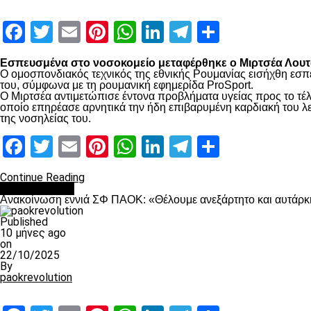
Facebook
Twitter
Email
Pinterest
WhatsApp
LinkedIn
Telegram
Μοιραστ
Εσπευσμένα στο νοσοκομείο μεταφέρθηκε ο Μιρτσέα Λουτσ
Ο ομοσπονδιακός τεχνικός της εθνικής Ρουμανίας εισήχθη εσπ
του, σύμφωνα με τη ρουμανική εφημερίδα ProSport.
Ο Μιρτσέα αντιμετώπισε έντονα προβλήματα υγείας προς το τέλ
οποίο επηρέασε αρνητικά την ήδη επιβαρυμένη καρδιακή του λει
της νοσηλείας του.
Facebook
Twitter
Email
Pinterest
WhatsApp
LinkedIn
Telegram
Μοιραστ
Continue Reading
Επικαιρότητα
Ανακοίνωση εννιά ΣΦ ΠΑΟΚ: «Θέλουμε ανεξάρτητο και αυτάρκη
Published
10 μήνες ago
on
22/10/2025
By
paokrevolution