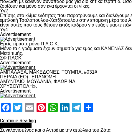
πόλωση με κανέναν συνοπαδό μας για διοικητικά τερτίπια. Όσο 
ζορίζουν και μόνο σαν ένα έρχονται οι νίκες.
Υγ2
Επίσης στο κλίμα ενότητας που παροτρύνουμε και διαλέγουμε
εμπλοκή Τσαλόπουλου-Χατζόπουλου στην επόμενη μέρα του ΑΣ Π
είναι αυτές που τους θέτουν εκτός κάδρου για εμάς είμαστε πά
Υγ4
Advertisement
Εμείς είμαστε μόνο Π.Α.Ο.Κ.
Μόνο τα 4 γράμματα έχουν σημασία για εμάς και ΚΑΝΕΝΑΣ δεν 
Μετά τιμής,
ΣΦ ΠΑΟΚ
Advertisement
ΑΜΠΑΛΑΕΑ, ΜΑΚΕΔΟΝΕΣ, ΤΟΥΜΠΑ, #031#
ΠΕΡΑΙΑ (ΕΟ) , ΕΠΑΝΟΜΗ
ΑΜΥΝΤΑΙΟ, ΜΟΥΔΑΝΙΑ, ΦΛΩΡΙΝΑ,
ΧΡΥΣΟΥΠΟΛΗ».
Advertisement
Facebook
Twitter
Email
Pinterest
WhatsApp
LinkedIn
Telegram
Μοιραστ
Continue Reading
Επικαιρότητα
Συγκλονισμένος και ο Αντρέ με την απώλεια του Ζότα