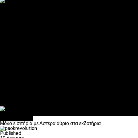
ΠΑΟΚ και τηλεοπτικά: αποκλειστικά απόφαση Σαββίδη
Αντίπαλοι
Νέα προβλήματα στην Μπέτις πριν την Τούμπα
Επίσημο «stop» στους φίλους του ΠΑΟΚ στο Αγρίνιο
Η Λιόν «σφυροκόπησε» τη Μονακό και πλησιάζει στο Champio
ΠΑΟΚ: Τι έκαναν οι αντίπαλοί του στο Europa League
Η Ριέκα διέκοψε την εγγραφή μελών ενόψει… ΠΑΟΚ
Διάφορα
Πέθανε ο μπαμπάς του Γιαννάκη, Λουκάς Μήλιος
ΣΦ ΠΑΟΚ Θύρα 4: Ανακοίνωσε οδική εκδρομή για τον αγώνα με
Κανείς δεν ξέχασε τα έξι αετόπουλα
Στο OPEN τα προκριματικά, στη NOVA τα του πρωταθλήματος
Σαν σήμερα: Οταν “έφυγε” ο Λόραντ
Επικαιρότητα
Μόνο εισιτήρια με Αστέρα αύριο στα εκδοτήρια
Published