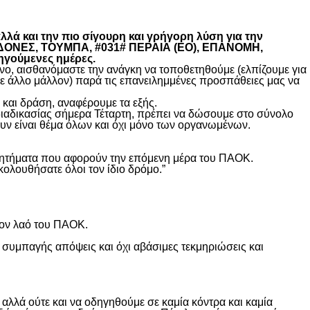
λά και την πιο σίγουρη και γρήγορη λύση για την
ΚΕΔΟΝΕΣ, ΤΟΥΜΠΑ, #031# ΠΕΡΑΙΑ (ΕΟ), ΕΠΑΝΟΜΗ,
ηγούμενες ημέρες.
, αισθανόμαστε την ανάγκη να τοποθετηθούμε (ελπίζουμε για
θε άλλο μάλλον) παρά τις επανειλημμένες προσπάθειες μας να
και δράση, αναφέρουμε τα εξής.
διαδικασίας σήμερα Τέταρτη, πρέπει να δώσουμε στο σύνολο
υν είναι θέμα όλων και όχι μόνο των οργανωμένων.
ά ζητήματα που αφορούν την επόμενη μέρα του ΠΑΟΚ.
κολουθήσατε όλοι τον ίδιο δρόμο.”
τον λαό του ΠΑΟΚ.
 συμπαγής απόψεις και όχι αβάσιμες τεκμηριώσεις και
λλά ούτε και να οδηγηθούμε σε καμία κόντρα και καμία