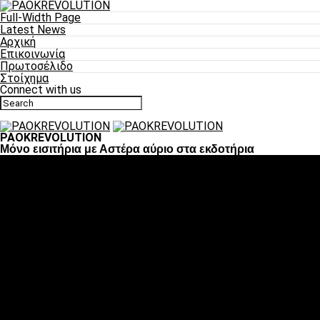
Full-Width Page
Latest News
Αρχική
Επικοινωνία
Πρωτοσέλιδο
Στοίχημα
Connect with us
PAOKREVOLUTION
Μόνο εισιτήρια με Αστέρα αύριο στα εκδοτήρια
Ποδόσφαιρο
«Πλέον έχουμε αλλάξει σαν ομάδα, παίξαμε σαν ένα»
«Το πιο σημαντικό είναι η αυτοπεποίθηση των ποδοσφαιριστώ
«Πάμε να διεκδικήσουμε την οκτάδα»
«Είναι απόλαυση να παίζεις για τον κόσμο του ΠΑΟΚ»
«Θα τα δώσουμε όλα κόντρα στη Λιόν για την οκτάδα»
Μπάσκετ
Αλλαγή ώρας με Σπόρτινγκ και Μπιλμπάο