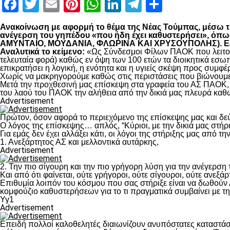
Facebook
Twitter
Email
Pinterest
WhatsApp
LinkedIn
Telegram
Μοιραστ
Ανακοίνωση με αφορμή το θέμα της Νέας Τούμπας, μέσω της
ανέγερση του γηπέδου «που ήδη έχει καθυστερήσει», 
ΑΜΥΝΤΑΙΟ, ΜΟΥΔΑΝΙΑ, ΦΛΩΡΙΝΑ ΚΑΙ ΧΡΥΣΟΥΠΟΛΗΣ). Εξηγο
Αναλυτικά το κείμενο:
«Ως Σύνδεσμοι Φίλων ΠΑΟΚ που λειτουρ
τελευταία φορά) καθώς εν όψη των 100 ετών τα διοικητικά εσω
επικρατήσει η λογική, η ενότητα και η υγιείς σκέψη προς συμ
Χωρίς να μακρηγορούμε καθώς στις περιστάσεις που βιώνουμε 
Μετά την προχθεσινή μας επίσκεψη στα γραφεία του ΑΣ ΠΑΟΚ, τ
του λαού του ΠΑΟΚ την αλήθεια από την δικιά μας πλευρά καθώ
Advertisement
Πρώτον, όσον αφορά το περιεχόμενο της επίσκεψης μας και δε
Ο λόγος της επίσκεψης… απλός, “Κύριοι, με την δικιά μας στήρ
Για εμάς δεν έχει αλλάξει κάτι, οι λόγοι της στήριξης μας από τ
1. Ανεξάρτητος ΑΣ και μελλοντικά αυτάρκης,
Advertisement
2. Την πιο σίγουρη και την πιο γρήγορη λύση για την ανέγερσ
Και από ότι φαίνεται, ούτε γρήγοροι, ούτε σίγουροι, ούτε ανεξάρ
Επιθυμία λοιπόν του κόσμου που σας στήριξε είναι να δωθούν
κομφούζιο καθυστερήσεων για το τι πραγματικά συμβαίνει με τ
Υγ1
Advertisement
Επειδή πολλοί καλοθελητές διαιωνίζουν ανυπόστατες καταστάσ