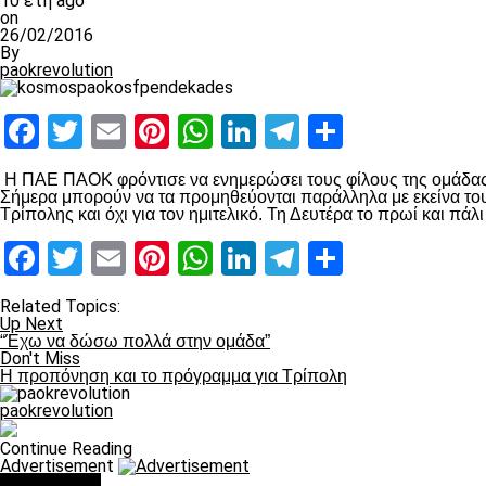
10 έτη ago
on
26/02/2016
By
paokrevolution
Facebook
Twitter
Email
Pinterest
WhatsApp
LinkedIn
Telegram
Μοιραστ
Η ΠΑΕ ΠΑΟΚ φρόντισε να ενημερώσει τους φίλους της ομάδας γ
Σήμερα μπορούν να τα προμηθεύονται παράλληλα με εκείνα του 
Τρίπολης και όχι για τον ημιτελικό. Τη Δευτέρα το πρωί και πά
Facebook
Twitter
Email
Pinterest
WhatsApp
LinkedIn
Telegram
Μοιραστ
Related Topics:
Up Next
“Έχω να δώσω πολλά στην ομάδα”
Don't Miss
Η προπόνηση και το πρόγραμμα για Τρίπολη
paokrevolution
Continue Reading
Advertisement
You may like