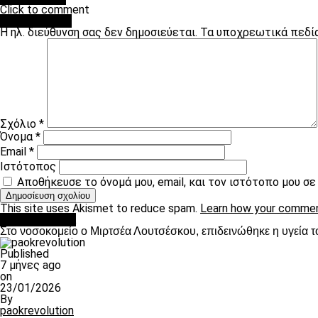
Click to comment
Leave a Reply
Η ηλ. διεύθυνση σας δεν δημοσιεύεται.
Τα υποχρεωτικά πεδί
Σχόλιο
*
Όνομα
*
Email
*
Ιστότοπος
Αποθήκευσε το όνομά μου, email, και τον ιστότοπο μου σ
This site uses Akismet to reduce spam.
Learn how your commen
Επικαιρότητα
Στο νοσοκομείο ο Μιρτσέα Λουτσέσκου, επιδεινώθηκε η υγεία τ
Published
7 μήνες ago
on
23/01/2026
By
paokrevolution