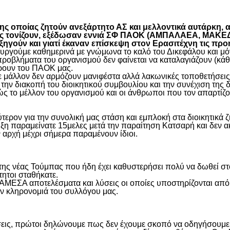
είτε
 οποίας ζητούν ανεξάρτητο ΑΣ και μελλοντικά αυτάρκη, αλ
όπως τονίζουν, εξέδωσαν εννιά ΣΦ ΠΑΟΚ (ΑΜΠΑΛΑΕΑ, ΜΑ
ύν και γιατί έκαναν επίσκεψη στον Ερασιτέχνη τις προ
γούμε καθημερινά με γνώμωνα το καλό του Δικεφάλου και μόνο
προβλήματα του οργανισμού δεν φαίνεται να καταλαγιάζουν (κά
φέρουν του ΠΑΟΚ μας.
μάλλον δεν αρμόζουν μανιφέστα αλλά λακωνικές τοποθετήσεις 
ην διακοπή του διοικητικού συμβουλίου και την συνέχιση της 
ς το μέλλον του οργανισμού και οι άνθρωποι που τον απαρτίζο
ύτερον για την συνολική μας στάση και εμπλοκή στα διοικητικ
ιξη παραμείνατε 15μελες μετά την παραίτηση Κατσαρή και δεν α
ην αρχή μέχρι σήμερα παραμένουν ίδιοι.
η της νέας Τούμπας που ήδη έχει καθυστερήσει πολύ να δωθεί σ
τητοι σταθήκατε.
 ΑΜΕΣΑ αποτελέσματα και λύσεις οι οποίες υποστηρίζονται από
ην κληρονομιά του συλλόγου μας.
εις, πρώτοι δηλώνουμε πως δεν έχουμε σκοπό να οδηγήσουμε α