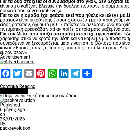
Για τα δυο στοιχεία οι συνδυασμοί στα γκολ, δεν δέχεται ε
είναι ότι ο καθένας βλέπεις την δουλειά που κάνει ο συμπαίκτης
δουλειά που κάνει ο καθένας».
Για το αν η ομάδα έχει φτάσει εκεί που ήθελε και έλεγε με 
ροτέισον είναι μικρότερης έκτασης σε σχέση με τα προηγούμενα 
είδος ροτέσιον, όχι αυτό με 6-7 παίκτες να αλλάζουν ανά παιχνίδ
πνευματική φρεσκάδα γιατί αν παίξει σε τρία ματς μαζεμένα όταν
Για τον Μεϊτέ που παίζει ασταμάτητα και έχει φρεσκάδα:
«Δε
χαρακτηριστικά να κρατά την θέση και να κόβει με μία πάσα το τ
συνεχόμενα να ξεκουράζεται, μετά είναι τοπ, ο Οζντόεφ που είνα
κάνουν θυσίες, όπως ο Τάισον, που παίζει σε όλα τα ματς. Λέω 
εμφανίσεων».
Advertisement
Facebook
Twitter
Email
Pinterest
WhatsApp
LinkedIn
Telegram
Μοιραστ
Continue Reading
Ποδόσφαιρο
«Πάμε να διεκδικήσουμε την οκτάδα»
Published
6 μήνες ago
on
23/01/2026
By
paokrevolution