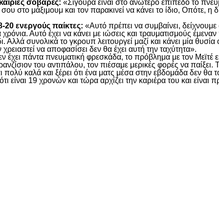
υκαιρίες σοβαρές:
«Σίγουρα είναι στο ανώτερο επίπεδο το πνευμ
 σου στο μάξιμουμ και τον παρακινεί να κάνει το ίδιο, Οπότε, η
18-20 ενεργούς παίκτες:
«Αυτό πρέπει να συμβαίνει, δείχνουμε 
χρόνια. Αυτό έχει να κάνει με ιώσεις και τραυματισμούς έμεναν 
ι. Αλλά συνολικά το γκρουπ λειτουργεί μαζί και κάνει μία θυσία 
 χρειαστεί να αποφασίσει δεν θα έχει αυτή την ταχύτητα».
ν έχει πάντα πνευματική φρεσκάδα, το πρόβλημα με τον Μεϊτέ είν
ρανζίσιον του αντιπάλου, τον πιέσαμε μερικές φορές να παίξει. 
ι πολύ καλά και ξέρει ότι ένα ματς μέσα στην εβδομάδα δεν θα το
ότι είναι 19 χρονών και τώρα αρχίζει την καριέρα του και είνα
είτε