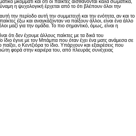
ατικό μκομμάτι και ότι οι παίκτες αισθάνονται καλά σωματικά,
 δύναμη η ψυχολογική έρχεται από το ότι βλέπουν όλοι την
αυτή την περίοδο αυτή την συμμετοχή και την ενότητα, αν και το
παίκτες έξω και αναγκάζονταν να παίξουν άλλοι, είναι ένα άλλο
όλοι μαζί για την ομάδα. Το πιο σημαντικό, όμως, είναι η
αι ότι δεν έχουμε άλλους παίκτες με τα δικά του
Το ίδιο έγινε με τον Μπάμπα που όταν έχει ένα ματς ανάμεσα σε
 παίξει, ο Κεντζιόρα το ίδιο. Υπάρχουν και εξαιρέσεις που
ι πρώτη φορά στην καριέρα του, από πλευράς συνέχειας