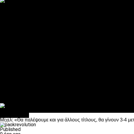
ΠΑΟΚ και τηλεοπτικά: αποκλειστικά απόφαση Σαββίδη
Αντίπαλοι
Νέα προβλήματα στην Μπέτις πριν την Τούμπα
Επίσημο «stop» στους φίλους του ΠΑΟΚ στο Αγρίνιο
Η Λιόν «σφυροκόπησε» τη Μονακό και πλησιάζει στο Champio
ΠΑΟΚ: Τι έκαναν οι αντίπαλοί του στο Europa League
Η Ριέκα διέκοψε την εγγραφή μελών ενόψει… ΠΑΟΚ
Διάφορα
Πέθανε ο μπαμπάς του Γιαννάκη, Λουκάς Μήλιος
ΣΦ ΠΑΟΚ Θύρα 4: Ανακοίνωσε οδική εκδρομή για τον αγώνα με
Κανείς δεν ξέχασε τα έξι αετόπουλα
Στο OPEN τα προκριματικά, στη NOVA τα του πρωταθλήματος
Σαν σήμερα: Οταν “έφυγε” ο Λόραντ
Ποδόσφαιρο
Μίχελ: «Θα παλέψουμε και για άλλους τίτλους, θα γίνουν 3-4 μ
Published