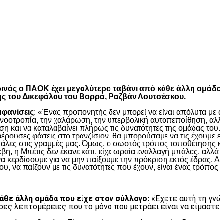
είτε
τωρινός ο ΠΑΟΚ έχει μεγαλύτερο ταβάνι από κάθε άλλη ομάδ
ής του Δικεφάλου του Βορρά, Ραζβάν Λουτσέσκου.
μφανίσεις
: «Ένας προπονητής δεν μπορεί να είναι απόλυτα με α
η νοοτροπία, την χαλάρωση, την υπερβολική αυτοπεποίθηση, αλλ
η και να καταλαβαίνει πλήρως τις δυνατότητες της ομάδας του.
έρουσες φάσεις στο τρανζίσιον, θα μπορούσαμε να τις έχουμε ε
πάλες στις γραμμές μας. Όμως, ο σωστός τρόπος τοποθέτησης κα
, η Μπέτις δεν έκανε κάτι, είχε ωραία εναλλαγή μπάλας, αλλά 
να κερδίσουμε για να μην παίξουμε την πρόκριση εκτός έδρας. Α
υ, να παίζουν με τις δυνατότητες που έχουν, είναι ένας τρόπος 
κάθε άλλη ομάδα που είχε στον σύλλογο:
«Έχετε αυτή τη γνώ
σες λεπτομέρειες που το μόνο που μετράει είναι να είμαστε