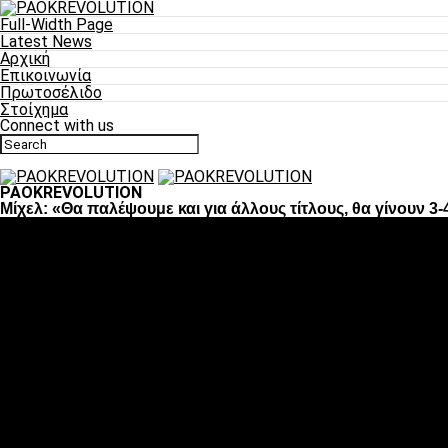
Full-Width Page
Latest News
Αρχική
Επικοινωνία
Πρωτοσέλιδο
Στοίχημα
Connect with us
PAOKREVOLUTION
Μίχελ: «Θα παλέψουμε και για άλλους τίτλους, θα γίνουν 3
Ποδόσφαιρο
«Πλέον έχουμε αλλάξει σαν ομάδα, παίξαμε σαν ένα»
«Το πιο σημαντικό είναι η αυτοπεποίθηση των ποδοσφαιριστώ
«Πάμε να διεκδικήσουμε την οκτάδα»
«Είναι απόλαυση να παίζεις για τον κόσμο του ΠΑΟΚ»
«Θα τα δώσουμε όλα κόντρα στη Λιόν για την οκτάδα»
Μπάσκετ
Αλλαγή ώρας με Σπόρτινγκ και Μπιλμπάο