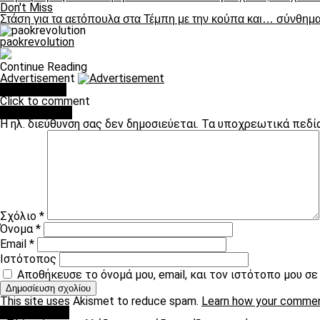
Don't Miss
Στάση για τα αετόπουλα στα Τέμπη με την κούπα και… σύνθημ
paokrevolution
Continue Reading
Advertisement
You may like
Click to comment
Leave a Reply
Η ηλ. διεύθυνση σας δεν δημοσιεύεται.
Τα υποχρεωτικά πεδί
Σχόλιο
*
Όνομα
*
Email
*
Ιστότοπος
Αποθήκευσε το όνομά μου, email, και τον ιστότοπο μου σ
This site uses Akismet to reduce spam.
Learn how your commen
Ποδόσφαιρο