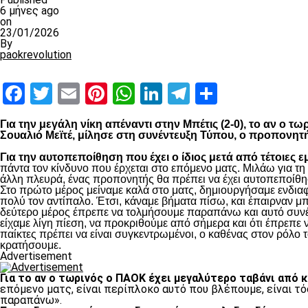
6 μήνες ago
on
23/01/2026
By
paokrevolution
Facebook
Twitter
Email
Pinterest
WhatsApp
LinkedIn
Telegram
Μοιραστ
Για την μεγάλη νίκη απέναντι στην Μπέτις (2-0), το αν ο 
Σουαλιό Μεϊτέ, μίλησε στη συνέντευξη Τύπου, ο προπονητ
Για την αυτοπεποίθηση που έχει ο ίδιος μετά από τέτοιες ε
πάντα τον κίνδυνο που έρχεται στο επόμενο ματς. Μιλάω για τ
άλλη πλευρά, ένας προπονητής θα πρέπει να έχει αυτοπεποίθησ
Στο πρώτο μέρος μείναμε καλά στο ματς, δημιουργήσαμε ενδιαφ
πολύ τον αντίπαλο. Έτσι, κάναμε βήματα πίσω, και έπαιρναν μ
δεύτερο μέρος έπρεπε να τολμήσουμε παραπάνω και αυτό συνέβη
είχαμε λίγη πίεση, να προκριθούμε από σήμερα και ότι έπρεπε 
παίκτες πρέπει να είναι συγκεντρωμένοι, ο καθένας στον ρόλο το
κρατήσουμε.
Advertisement
Για το αν ο τωρινός ο ΠΑΟΚ έχει μεγαλύτερο ταβάνι από 
επόμενο ματς, είναι περίπλοκο αυτό που βλέπουμε, είναι τό
παραπάνω».