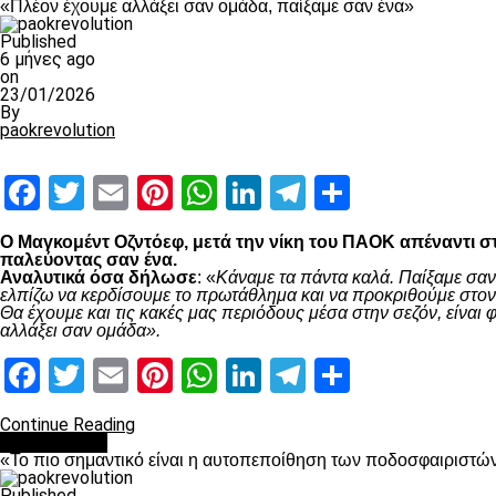
«Πλέον έχουμε αλλάξει σαν ομάδα, παίξαμε σαν ένα»
Published
6 μήνες ago
on
23/01/2026
By
paokrevolution
Facebook
Twitter
Email
Pinterest
WhatsApp
LinkedIn
Telegram
Μοιραστ
Ο Μαγκομέντ Οζντόεφ, μετά την νίκη του ΠΑΟΚ απέναντι στ
παλεύοντας σαν ένα.
Αναλυτικά όσα δήλωσε
: «
Κάναμε τα πάντα καλά. Παίξαμε σαν
ελπίζω να κερδίσουμε το πρωτάθλημα και να προκριθούμε στον 
Θα έχουμε και τις κακές μας περιόδους μέσα στην σεζόν, είνα
αλλάξει σαν ομάδα».
Facebook
Twitter
Email
Pinterest
WhatsApp
LinkedIn
Telegram
Μοιραστ
Continue Reading
Ποδόσφαιρο
«Το πιο σημαντικό είναι η αυτοπεποίθηση των ποδοσφαιριστώ
Published