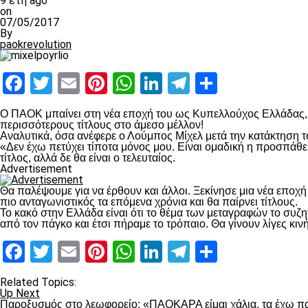
9 έτη ago
on
07/05/2017
By
paokrevolution
Facebook
Twitter
Email
Pinterest
WhatsApp
LinkedIn
Telegram
Μοιραστ
Ο ΠΑΟΚ μπαίνει στη νέα εποχή του ως Κυπελλούχος Ελλάδας, μ
περισσότερους τίτλους στο άμεσο μέλλον!
Αναλυτικά, όσα ανέφερε ο Λούμπος Μίχελ μετά την κατάκτηση
«Δεν έχω πετύχει τίποτα μόνος μου. Είναι ομαδική η προσπάθει
τίτλος, αλλά δε θα είναι ο τελευταίος.
Advertisement
Θα παλέψουμε για να έρθουν και άλλοι. Ξεκίνησε μια νέα εποχ
πιο ανταγωνιστικός τα επόμενα χρόνια και θα παίρνει τίτλους.
Το κακό στην Ελλάδα είναι ότι το θέμα των μεταγραφών το συζη
από τον πάγκο και έτσι πήραμε το τρόπαιο. Θα γίνουν λίγες κινή
Facebook
Twitter
Email
Pinterest
WhatsApp
LinkedIn
Telegram
Μοιραστ
Related Topics:
Up Next
Παροξυσμός στο λεωφορείο: «ΠΑΟΚΑΡΑ είμαι χάλια, τα έχω πα