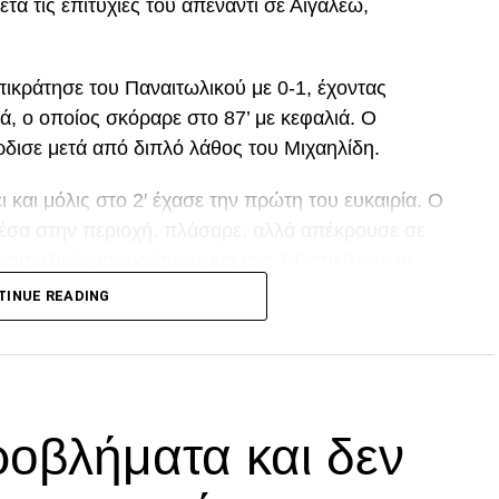
μετά τις επιτυχίες του απέναντι σε Αιγάλεω,
ικράτησε του Παναιτωλικού με 0-1, έχοντας
ά, ο οποίος σκόραρε στο 87’ με κεφαλιά. Ο
ρδισε μετά από διπλό λάθος του Μιχαηλίδη.
και μόλις στο 2′ έχασε την πρώτη του ευκαιρία. Ο
μέσα στην περιοχή, πλάσαρε, αλλά απέκρουσε σε
ναιτωλικός ισορρόπησε και στο 14′ απείλησε με
οχή, που πέρασε δίπλα από το κάθετο δοκάρι!
TINUE READING
ι από τον Μαϊντέβατς
DVERTISEMENT
οβλήματα και δεν