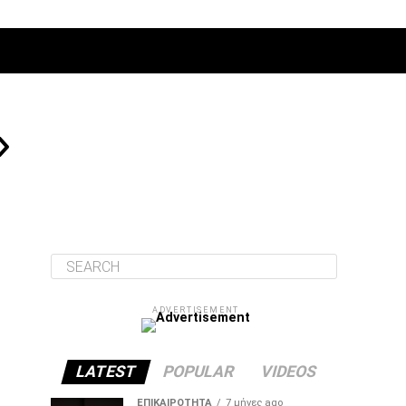
ΔΙΆΦΟΡΑ
»
ADVERTISEMENT
LATEST
POPULAR
VIDEOS
ΕΠΙΚΑΙΡΌΤΗΤΑ
7 μήνες ago