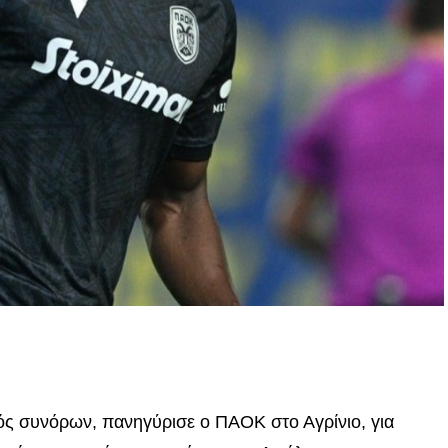
p
In
egram
οιραστείτε
τός συνόρων, πανηγύρισε ο ΠΑΟΚ στο Αγρίνιο, για