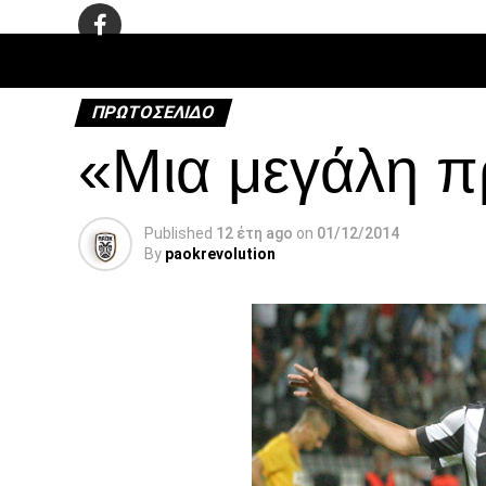
ΠΟΔΌΣΦΑ
ΠΡΩΤΟΣΈΛΙΔΟ
«Μια μεγάλη π
Published
12 έτη ago
on
01/12/2014
By
paokrevolution