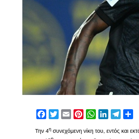
Facebook
Twitter
Email
Pinterest
WhatsAp
Linked
Tel
Μ
η
Την 4
συνεχόμενη νίκη του, εντός και εκ
η