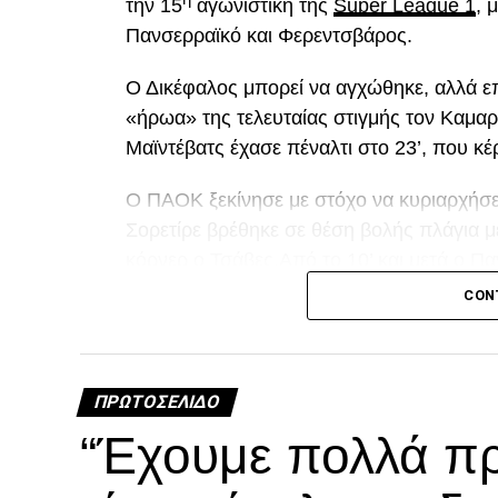
την 15
αγωνιστική της
Super League 1
, 
Πανσερραϊκό και Φερεντσβάρος.
Ο Δικέφαλος μπορεί να αγχώθηκε, αλλά επ
«ήρωα» της τελευταίας στιγμής τον Καμαρ
Μαϊντέβατς έχασε πέναλτι στο 23’, που κέ
Ο ΠΑΟΚ ξεκίνησε με στόχο να κυριαρχήσει 
Σορετίρε βρέθηκε σε θέση βολής πλάγια 
κόρνερ ο Τσάβες.Από το 10’ και μετά ο Πα
«κεραυνό» του Λαχούντ έξω από την περι
CON
Διπλό λάθος Μιχαηλίδη, χαμένο πέναλτ
ΠΡΩΤΟΣΈΛΙΔΟ
A
“Έχουμε πολλά πρ