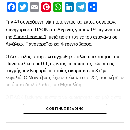
Facebook
Twitter
Email
Pinterest
WhatsApp
LinkedIn
Telegram
Μοιρασ
η
Την 4
συνεχόμενη νίκη του, εντός και εκτός συνόρων,
η
πανηγύρισε ο ΠΑΟΚ στο Αγρίνιο, για την 15
αγωνιστική
της
Super League 1
, μετά τις επιτυχίες του απέναντι σε
Αιγάλεω, Πανσερραϊκό και Φερεντσβάρος.
Ο Δικέφαλος μπορεί να αγχώθηκε, αλλά επικράτησε του
Παναιτωλικού με 0-1, έχοντας «ήρωα» της τελευταίας
στιγμής τον Καμαρά, ο οποίος σκόραρε στο 87’ με
κεφαλιά. Ο Μαϊντέβατς έχασε πέναλτι στο 23’, που κέρδισε
μετά από διπλό λάθος του Μιχαηλίδη.
Ο ΠΑΟΚ ξεκίνησε με στόχο να κυριαρχήσει και μόλις στο
2′ έχασε την πρώτη του ευκαιρία. Ο Σορετίρε βρέθηκε σε
CONTINUE READING
θέση βολής πλάγια μέσα στην περιοχή, πλάσαρε, αλλά
απέκρουσε σε κόρνερ ο Τσάβες.Από το 10’ και μετά ο
Παναιτωλικός ισορρόπησε και στο 14′ απείλησε με