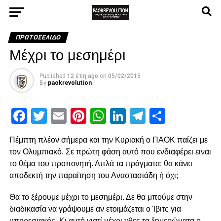
ΠΡΩΤΟΣΈΛΙΔΟ
Μέχρι το μεσημέρι
Published
12 έτη ago
on
05/02/2015
By
paokrevolution
Facebook
Twitter
Email
Pinterest
WhatsApp
LinkedIn
Telegram
Μοιρασ
Πέμπτη πλέον σήμερα και την Κυριακή ο ΠΑΟΚ παίζει με
τον Ολυμπιακό. Σε πρώτη φάση αυτό που ενδιαφέρει ειναι
το θέμα του προπονητή. Απλά τα πράγματα: θα κάνει
αποδεκτή την παραίτηση του Αναστασιάδη ή όχι;
Θα το ξέρουμε μέχρι το μεσημέρι. Δε θα μπούμε στην
διαδικασία να γράψουμε αν ετοιμάζεται ο Ίβιτς για
υπηρεσιακός. Κι αυτό γιατί μέχρι χθες τα ξημερώματα ο