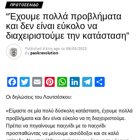
«κεραυνό» του Λαχούντ έξω από την περιοχή, που
ΠΡΩΤΟΣΈΛΙΔΟ
πέρασε δίπλα από το κάθετο δοκάρι!
“Έχουμε πολλά προβλήματα
Διπλό λάθος Μιχαηλίδη, χαμένο πέναλτι από τον
και δεν είναι εύκολο να
Μαϊντέβατς
διαχειριστούμε την κατάσταση”
Published
4 έτη ago
on
08/05/2022
ADVERTISEMENT
By
paokrevolution
Facebook
Twitter
Email
Pinterest
WhatsApp
LinkedIn
Telegram
Μοιρασ
Ακολούθησε στο 15′ χλιαρό σουτ του Ότο που μπλόκαρε
ο Τσάβες, ενώ στο 21’ ο Παναιτωλικός κέρδισε πέναλτι
μετά από λάθος και μαρκάρισμα του Μιχαηλίδη στον
Οι δηλώσεις του Λουτσέσκου:
Μαϊντέβατς. Ο τελευταίος ανέλαβε την εκτέλεση στο 23’,
«Είμαστε σε μία πολύ δύσκολη κατάσταση, έχουμε πολλά
αλλά έστειλε την μπάλα άουτ, χάνοντας μία χρυσή
προβλήματα και δεν είναι εύκολο να τη διαχειριστούμε.
ευκαιρία για να βάλει τον Παναιτωλικό μπροστά στο σκορ.
Πρέπει να πηγαίνουμε παιχνίδι με το παιχνίδι
Μοναδική ευκαιρία από τον Λαχούντ
προσπαθώντας να μείνουμε αισιόδοξοι και σε καλό