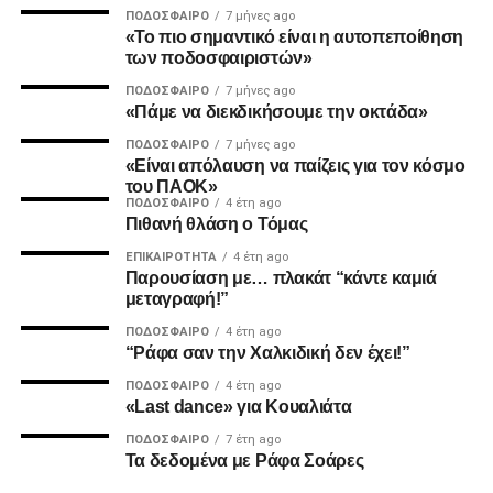
ΠΟΔΌΣΦΑΙΡΟ
7 μήνες ago
«Το πιο σημαντικό είναι η αυτοπεποίθηση
2. Την πιο σίγουρη και την πιο γρήγορη λύση για την
των ποδοσφαιριστών»
ανέγερση της νέας Τούμπας που ήδη έχει καθυστερήσει
ΠΟΔΌΣΦΑΙΡΟ
7 μήνες ago
πολύ να δωθεί στον λαό του ΠΑΟΚ.
«Πάμε να διεκδικήσουμε την οκτάδα»
ΠΟΔΌΣΦΑΙΡΟ
7 μήνες ago
Και από ότι φαίνεται, ούτε γρήγοροι, ούτε σίγουροι, ούτε
«Είναι απόλαυση να παίζεις για τον κόσμο
ανεξάρτητοι σταθήκατε.
του ΠΑΟΚ»
ΠΟΔΌΣΦΑΙΡΟ
4 έτη ago
Πιθανή θλάση ο Τόμας
Επιθυμία λοιπόν του κόσμου που σας στήριξε είναι να
δωθούν ΑΜΕΣΑ αποτελέσματα και λύσεις οι οποίες
ΕΠΙΚΑΙΡΌΤΗΤΑ
4 έτη ago
Παρουσίαση με… πλακάτ “κάντε καμιά
υποστηρίζονται από συμπαγής απόψεις και όχι αβάσιμες
μεταγραφή!”
τεκμηριώσεις και κομφούζιο καθυστερήσεων για το τι
πραγματικά συμβαίνει με την κληρονομιά του συλλόγου
ΠΟΔΌΣΦΑΙΡΟ
4 έτη ago
“Ράφα σαν την Χαλκιδική δεν έχει!”
μας.
ΠΟΔΌΣΦΑΙΡΟ
4 έτη ago
«Last dance» για Κουαλιάτα
Υγ1
ΠΟΔΌΣΦΑΙΡΟ
7 έτη ago
Τα δεδομένα με Ράφα Σοάρες
ADVERTISEMENT