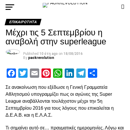
ΕΠΙΚΑΙΡΌΤΗΤΑ
Μέχρι τις 5 Σεπτεμβρίου η
αναβολή στην superleague
Published
10 έτη ago
on
18/08/2016
By
paokrevolution
Facebook
Twitter
Email
Pinterest
WhatsApp
LinkedIn
Telegram
Μοιρασ
Σε ανακοίνωση που εξέδωσε η Γενική Γραμματεία
Αθλητισμού υπογραμμίζει πως οι αγώνες της Super
League αναβάλλονται τουλάχιστον μέχρι την 5η
Σεπτεμβρίου 2016 για τους λόγους που επικαλείται η
Δ.Ε.Α.Β. και η Ε.Λ.Α.Σ.
Τι σημαίνει αυτό σε… πραγματικές ημερομηνίες. Λόγω και