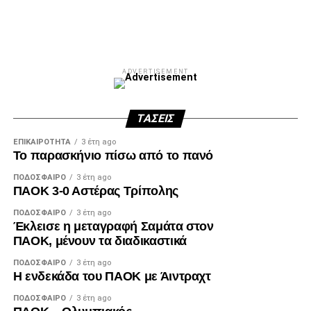
Facebook
Twitter
Email
Pinterest
WhatsApp
LinkedIn
Telegram
Μοιρασ
ADVERTISEMENT
ΤΆΣΕΙΣ
ΕΠΙΚΑΙΡΌΤΗΤΑ
3 έτη ago
Το παρασκήνιο πίσω από το πανό
ΠΟΔΌΣΦΑΙΡΟ
3 έτη ago
ΠΑΟΚ 3-0 Αστέρας Τρίπολης
ΠΟΔΌΣΦΑΙΡΟ
3 έτη ago
Έκλεισε η μεταγραφή Σαμάτα στον
ΠΑΟΚ, μένουν τα διαδικαστικά
ΠΟΔΌΣΦΑΙΡΟ
3 έτη ago
Η ενδεκάδα του ΠΑΟΚ με Άιντραχτ
ΠΟΔΌΣΦΑΙΡΟ
3 έτη ago