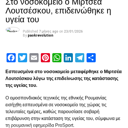
Στο νοσοκομείο ο Μιρτσέα
ΔΕΛΤΙΟ ΤΥΠΟΥ
Λουτσέσκου, επιδεινώθηκε η
Ο Υφυπουργός Πολιτισμού και Αθλητισμού, κ. Σταύρος
υγεία του
Κοντονής εφαρμόζοντας τις διατάξεις του Νόμου
4049/2012, με βάση τις εισηγήσεις του Αρχηγού της
Published
7 μήνες ago
on
23/01/2026
Ελληνικής Αστυνομίας και της ΔΕΑΒ, υπέγραψε σήμερα
By
paokrevolution
απόφαση με την οποία αναβάλλεται τουλάχιστον μέχρι την
5η Σεπτεμβρίου 2016 η διεξαγωγή αγώνων ποδοσφαίρου
Facebook
Twitter
Email
Pinterest
WhatsApp
LinkedIn
Telegram
Μοιρασ
του επαγγελματικού πρωταθλήματος της Superleague
Ελλάδας, αγωνιστικής περιόδου 2016-2017.
Στις εισηγήσεις τους η Ελληνική Αστυνομία και η ΔΕΑΒ
Εσπευσμένα στο νοσοκομείο μεταφέρθηκε ο Μιρτσέα
αναφέρουν ρητώς ότι «συντρέχουν οι προϋποθέσεις του
Λουτσέσκου λόγω της επιδείνωσης της κατάστασης
Νόμου που δικαιολογούν τη λήψη διοικητικών μέτρων,
της υγείας του.
καθ΄ όσων θεωρείται ότι ανακύπτουν σοβαροί λόγοι
προστασίας του δημοσίου συμφέροντος και εγείρονται
Ο ομοσπονδιακός τεχνικός της εθνικής Ρουμανίας
ζητήματα πιθανολογούμενης διασάλευσης της δημόσιας
εισήχθη εσπευσμένα σε νοσοκομείο της χώρας τις
τάξης και ασφάλειας και διατάραξη της κοινωνικής
τελευταίες ημέρες, καθώς παρουσίασε σοβαρή
ειρήνης.
επιβάρυνση στην κατάσταση της υγείας του, σύμφωνα με
Υπό τις παρούσες συνθήκες και ως την αποκατάσταση
τη ρουμανική εφημερίδα ProSport.