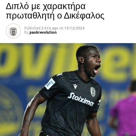
Διπλό με χαρακτήρα
πρωταθλητή ο Δικέφαλος
Published
2 έτη ago
on
15/12/2024
By
paokrevolution
Facebook
Twitter
Email
Pinterest
WhatsApp
LinkedIn
Telegram
Μοιρασ
RELATED TOPICS:
UP NEXT
Οι Κωνσταντινίδης και “Παπ” στο PAOK FC City
Store (video)
DON'T MISS
To TAΠ ΠΑΟΚ απαντά σε αυτούς που είδαν…
εισβολή για επεισόδια
paokrevolution