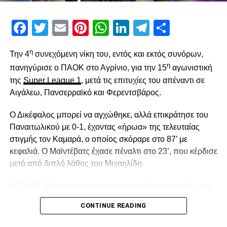
Facebook
Twitter
Email
Pinterest
WhatsApp
LinkedIn
Telegram
Μοιρασ
η
Την 4
συνεχόμενη νίκη του, εντός και εκτός συνόρων,
η
πανηγύρισε ο ΠΑΟΚ στο Αγρίνιο, για την 15
αγωνιστική
της
Super League 1
, μετά τις επιτυχίες του απέναντι σε
Αιγάλεω, Πανσερραϊκό και Φερεντσβάρος.
Ο Δικέφαλος μπορεί να αγχώθηκε, αλλά επικράτησε του
Παναιτωλικού με 0-1, έχοντας «ήρωα» της τελευταίας
στιγμής τον Καμαρά, ο οποίος σκόραρε στο 87’ με
κεφαλιά. Ο Μαϊντέβατς έχασε πέναλτι στο 23’, που κέρδισε
μετά από διπλό λάθος του Μιχαηλίδη.
Ο ΠΑΟΚ ξεκίνησε με στόχο να κυριαρχήσει και μόλις στο
2′ έχασε την πρώτη του ευκαιρία. Ο Σορετίρε βρέθηκε σε
CONTINUE READING
θέση βολής πλάγια μέσα στην περιοχή, πλάσαρε, αλλά
απέκρουσε σε κόρνερ ο Τσάβες.Από το 10’ και μετά ο