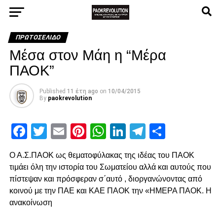
ΠΡΩΤΟΣΈΛΙΔΟ
Μέσα στον Μάη η “Μέρα
ΠΑΟΚ”
Published
11 έτη ago
on
10/04/2015
By
paokrevolution
Facebook
Twitter
Email
Pinterest
WhatsApp
LinkedIn
Telegram
Μοιρασ
Ο Α.Σ.ΠΑΟΚ ως θεματοφύλακας της ιδέας του ΠΑΟΚ
τιμάει όλη την ιστορία του Σωματείου αλλά και αυτούς που
πίστεψαν και πρόσφεραν σ΄αυτό , διοργανώνοντας από
κοινού με την ΠΑΕ και ΚΑΕ ΠΑΟΚ την «ΗΜΕΡΑ ΠΑΟΚ. Η
ανακοίνωση