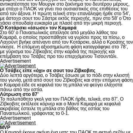
αντικατέστησε τον Μουργκ στο ξεκίνημα του δευτέρου μέρους,
με στόχο ο ΠΑΟΚ να γίνει πιο ουσιαστικός στις επιθέσεις του
από τον άξονα. Η πρώτη τελική στην επανάληψη ήρθε στο 54′,
με άστοχο σουτ του Σάστρε εκτός περιοχής, πριν στο 58′ ο Ότο
χάσει σπουδαία ευκαιρία με πλασέ από την μικρή περιοχή.
Ο Κοτάρσκι «έσωσε» τον Καμαρά
Στο 60’ ο Παναιτωλικός απείλησε από μεγάλο λάθος του
Καμαρά, ο οποίος προσπάθησε να γυρίσει προς τα πίσω, ο
Λαχούντ βγήκε απέναντι από τον Κοτάρσκι, αλλά ο Κροάτης τον
νίκησε. Η επόμενη αξιοσημείωτη φάση καταγράφηκε στο 78’,
με γύρισμα του Ζίβκοβιτς στην καρδιά της περιοχής και
επέμβαση του Τσάβες προ του επερχόμενου Τισουντάλι.
Advertisement
Ο Τσάβες είπε «όχι» σε σουτ του Ζίβκοβιτς
Δύο λεπτά αργότερα, ο Τσάβες έσωσε με το πόδι στην κλειστή
του γωνία, μετά από σουτ του Ζίβκοβιτς και στην επόμενη φάση
ο Καμαρά είδε σε κεφαλιά του τη μπάλα να φεύγει ελάχιστα
πάνω από την εστία.
Λύτρωση στο 87’
Το πολυπόθητο γκολ για τον ΠΑΟΚ ήρθε, τελικά, στο 87′. Ο
Ζίβκοβιτς εκτέλεσε κόρνερ και ο Μαντί Καμαρά με κεφαλιά
ακριβείας έστειλε τη μπάλα στο βάθος της εστίας του
Παναιτωλικού, γράφοντας το 0-1.
Advertisement
MVP
Ο Καμαρά έκρινε ακόμη ένα ματς του ΠΑΟΚ τη φετινή σεζόν με