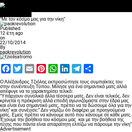
Στο OPEN τα προκριματικά, στη NOVA τα του πρωταθλήματος
Σαν σήμερα: Οταν “έφυγε” ο Λόραντ
πρωτοσέλιδο
“Με τον κόσμο μας για την νίκη”
Published
12 έτη ago
on
22/10/2014
By
paokrevolution
Facebook
Twitter
Email
Pinterest
WhatsApp
LinkedIn
Telegram
Μοιραστ
Ο Αλέξανδρος Τζιόλης εκπροσώπησε τους συμπαίκτες του
στην συνέντευξη Τύπου. Μίλησε για ένα σημαντικό ματς αλλά
απέφυγε να το χαρακτηρίσει τελικό:
“Υπάρχουν συνολικά άλλα τέσσερα ματς. Δεν είναι τελικός, δεν
κρίνεται η πρόκριση αλλά επειδή αγωνιζόμαστε στην έδρα μας
και είναι ένα σημαντικό ματς, πρέπει να τα δώσουμε όλα για την
νίκη” και συνέχισε:” Δεν νομίζω ότι διαφέρει με προηγούμενα
ματς. Εμείς πρέπει να κάνουμε αυτό που κάνουμε σε κάθε ματς.
Έχουμε την βοήθεια του κόσμου μας και με την βοήθεια της
τύχης που πάντα είναι απαραίτητη ελπίζω να πάρουμε την νίκη”
Advertisement