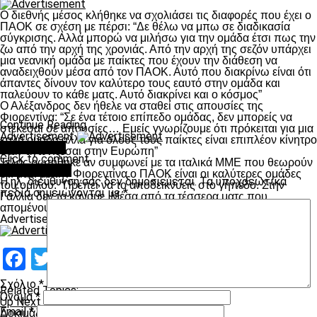
Ο διεθνής μέσος κλήθηκε να σχολιάσει τις διαφορές που έχει ο
ΠΑΟΚ σε σχέση με πέρσι: “Δε θέλω να μπω σε διαδικασία
σύγκρισης. Αλλά μπορώ να μιλήσω για την ομάδα έτσι πως την
ζω από την αρχή της χρονιάς. Από την αρχή της σεζόν υπάρχει
μια νεανική ομάδα με παίκτες που έχουν την διάθεση να
αναδειχθούν μέσα από τον ΠΑΟΚ. Αυτό που διακρίνω είναι ότι
άπαντες δίνουν τον καλύτερο τους εαυτό στην ομάδα και
παλεύουν το κάθε ματς. Αυτό διακρίνει και ο κόσμος”
Ο Αλέξανδρος δεν ήθελε να σταθεί στις απουσίες της
Φιορεντίνα: “Σε ένα τέτοιο επίπεδο ομάδας, δεν μπορείς να
Continue Reading
στέκεσαι σε απουσίες… Εμείς γνωρίζουμε ότι πρόκειται για μια
Advertisement
καλή ομάδα αλλά για όλους τους παίκτες είναι επιπλέον κίνητρο
You may like
όταν αγωνίζεσαι στην Ευρώπη”
Click to comment
Τέλος ρωτήθηκε αν συμφωνεί με τα ιταλικά ΜΜΕ που θεωρούν
Leave a Reply
ότι μαζί με την Φιορεντίνα ο ΠΑΟΚ είναι οι καλύτερες ομάδες
Η ηλ. διεύθυνση σας δεν δημοσιεύεται.
Τα υποχρεωτικά
του ομίλου: “Πρέπει να το αποδεικνύεις στο γήπεδο. Στην
πεδία σημειώνονται με
*
Γαλλία δεν το κάναμε. Μέσα από τα τέσσερα ματς που
απομένουν οφείλουμε να το αποδείξουμε…”
Advertisement
Facebook
Twitter
Email
Pinterest
WhatsApp
LinkedIn
Telegram
Μοιραστ
Σχόλιο
*
Related Topics:
Όνομα
*
Up Next
Email
*
Δοκιμάζει ο Μακ (videos)