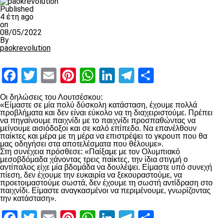
Published
4 έτη ago
on
08/05/2022
By
paokrevolution
Facebook
Twitter
Email
Pinterest
WhatsApp
LinkedIn
Telegram
Μοιραστ
Οι δηλώσεις του Λουτσέσκου:
«Είμαστε σε μία πολύ δύσκολη κατάσταση, έχουμε πολλά
προβλήματα και δεν είναι εύκολο να τη διαχειριστούμε. Πρέπει
να πηγαίνουμε παιχνίδι με το παιχνίδι προσπαθώντας να
μείνουμε αισιόδοξοι και σε καλό επίπεδο. Να επανέλθουν
παίκτες και μέρα με τη μέρα να επιστρέψει το γκρουπ που θα
μας οδηγήσει στα αποτελέσματα που θέλουμε».
Στη συνέχεια πρόσθεσε: «Παίξαμε με τον Ολυμπιακό
μεσοβδόμαδα χάνοντας τρεις παίκτες, την ίδια στιγμή ο
αντίπαλος είχε μία βδομάδα να δουλέψει. Είμαστε υπό συνεχή
πίεση, δεν έχουμε την ευκαιρία να ξεκουραστούμε, να
προετοιμαστούμε σωστά, δεν έχουμε τη σωστή αντίδραση στο
παιχνίδι. Είμαστε αναγκασμένοι να περιμένουμε, γνωρίζοντας
την κατάσταση».