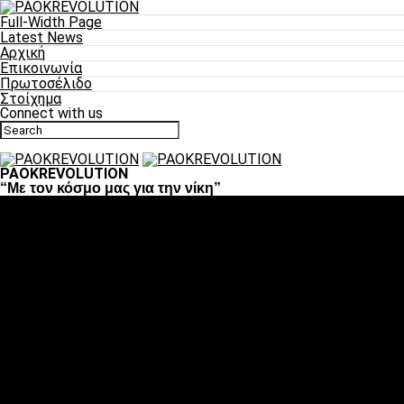
Full-Width Page
Latest News
Αρχική
Επικοινωνία
Πρωτοσέλιδο
Στοίχημα
Connect with us
PAOKREVOLUTION
“Με τον κόσμο μας για την νίκη”
Ποδόσφαιρο
«Πλέον έχουμε αλλάξει σαν ομάδα, παίξαμε σαν ένα»
«Το πιο σημαντικό είναι η αυτοπεποίθηση των
ποδοσφαιριστών»
«Πάμε να διεκδικήσουμε την οκτάδα»
«Είναι απόλαυση να παίζεις για τον κόσμο του ΠΑΟΚ»
«Θα τα δώσουμε όλα κόντρα στη Λιόν για την οκτάδα»
Μπάσκετ