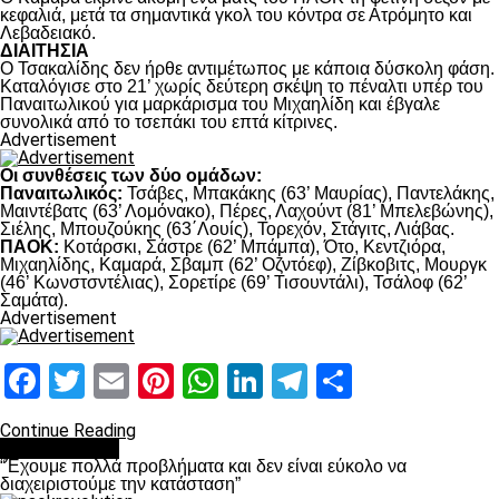
κεφαλιά, μετά τα σημαντικά γκολ του κόντρα σε Ατρόμητο και
Λεβαδειακό.
ΔΙΑΙΤΗΣΙΑ
Ο Τσακαλίδης δεν ήρθε αντιμέτωπος με κάποια δύσκολη φάση.
Καταλόγισε στο 21’ χωρίς δεύτερη σκέψη το πέναλτι υπέρ του
Παναιτωλικού για μαρκάρισμα του Μιχαηλίδη και έβγαλε
συνολικά από το τσεπάκι του επτά κίτρινες.
Advertisement
Οι συνθέσεις των δύο ομάδων:
Παναιτωλικός:
Τσάβες, Μπακάκης (63’ Μαυρίας), Παντελάκης,
Μαιντέβατς (63’ Λομόνακο), Πέρες, Λαχούντ (81’ Μπελεβώνης),
Σιέλης, Μπουζούκης (63΄Λουίς), Τορεχόν, Στάγιτς, Λιάβας.
ΠΑΟΚ:
Κοτάρσκι, Σάστρε (62’ Μπάμπα), Ότο, Κεντζιόρα,
Μιχαηλίδης, Καμαρά, Σβαμπ (62’ Οζντόεφ), Ζίβκοβιτς, Μουργκ
(46’ Κωνστσντέλιας), Σορετίρε (69’ Τισουντάλι), Τσάλοφ (62’
Σαμάτα).
Advertisement
Facebook
Twitter
Email
Pinterest
WhatsApp
LinkedIn
Telegram
Μοιραστ
Continue Reading
πρωτοσέλιδο
“Έχουμε πολλά προβλήματα και δεν είναι εύκολο να
διαχειριστούμε την κατάσταση”