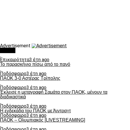
Advertisement
Τάσεις
Επικαιρότητα
3 έτη ago
Το παρασκήνιο πίσω από το πανό
Ποδόσφαιρο
3 έτη ago
ΠΑΟΚ 3-0 Αστέρας Τρίπολης
Ποδόσφαιρο
3 έτη ago
Έκλεισε η μεταγραφή Σαμάτα στον ΠΑΟΚ, μένουν τα
διαδικαστικά
Ποδόσφαιρο
3 έτη ago
Η ενδεκάδα του ΠΑΟΚ με Άιντραχτ
Ποδόσφαιρο
3 έτη ago
ΠΑΟΚ – Ολυμπιακός [LIVESTREAMING]
Ποδόσφαιρο
3 έτη ago