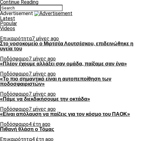
Continue Reading
Advertisement
Latest
Popular
Videos
Επικαιρότητα
7 μήνες ago
Στο νοσοκομείο ο Μιρτσέα Λουτσέσκου, επιδεινώθηκε η
υγεία του
Ποδόσφαιρο
7 μήνες ago
«Πλέον έχουμε αλλάξει σαν ομάδα, παίξαμε σαν ένα»
Ποδόσφαιρο
7 μήνες ago
«Το πιο σημαντικό είναι η αυτοπεποίθηση των
ποδοσφαιριστών»
Ποδόσφαιρο
7 μήνες ago
«Πάμε να διεκδικήσουμε την οκτάδα»
Ποδόσφαιρο
7 μήνες ago
«Είναι απόλαυση να παίζεις για τον κόσμο του ΠΑΟΚ»
Ποδόσφαιρο
4 έτη ago
Πιθανή θλάση ο Τόμας
Επικαιρότητα
4 έτη ago