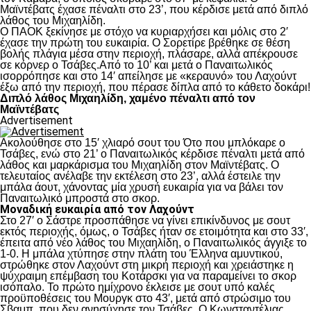
Μαϊντέβατς έχασε πέναλτι στο 23’, που κέρδισε μετά από διπλό
λάθος του Μιχαηλίδη.
Ο ΠΑΟΚ ξεκίνησε με στόχο να κυριαρχήσει και μόλις στο 2′
έχασε την πρώτη του ευκαιρία. Ο Σορετίρε βρέθηκε σε θέση
βολής πλάγια μέσα στην περιοχή, πλάσαρε, αλλά απέκρουσε
σε κόρνερ ο Τσάβες.Από το 10’ και μετά ο Παναιτωλικός
ισορρόπησε και στο 14′ απείλησε με «κεραυνό» του Λαχούντ
έξω από την περιοχή, που πέρασε δίπλα από το κάθετο δοκάρι!
Διπλό λάθος Μιχαηλίδη, χαμένο πέναλτι από τον
Μαϊντέβατς
Advertisement
Ακολούθησε στο 15′ χλιαρό σουτ του Ότο που μπλόκαρε ο
Τσάβες, ενώ στο 21’ ο Παναιτωλικός κέρδισε πέναλτι μετά από
λάθος και μαρκάρισμα του Μιχαηλίδη στον Μαϊντέβατς. Ο
τελευταίος ανέλαβε την εκτέλεση στο 23’, αλλά έστειλε την
μπάλα άουτ, χάνοντας μία χρυσή ευκαιρία για να βάλει τον
Παναιτωλικό μπροστά στο σκορ.
Μοναδική ευκαιρία από τον Λαχούντ
Στο 27′ ο Σάστρε προσπάθησε να γίνει επικίνδυνος με σουτ
εκτός περιοχής, όμως, ο Τσάβες ήταν σε ετοιμότητα και στο 33′,
έπειτα από νέο λάθος του Μιχαηλίδη, ο Παναιτωλικός άγγιξε το
1-0. Η μπάλα χτύπησε στην πλάτη του Έλληνα αμυντικού,
στρώθηκε στον Λαχούντ στη μικρή περιοχή και χρειάστηκε η
ψύχραιμη επέμβαση του Κοτάρσκι για να παραμείνει το σκορ
ισόπαλο. Το πρώτο ημίχρονο έκλεισε με σουτ υπό καλές
προϋποθέσεις του Μουργκ στο 43′, μετά από στρώσιμο του
Σβαμπ, που δεν ανησύχησε τον Τσάβες. Ο Κωνσταντέλιας