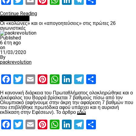
Facebook
Twitter
Email
Pinterest
WhatsApp
LinkedIn
Telegram
Μοιραστ
Continue Reading
Ποδόσφαιρο
Οι «κολώνες» και οι «απογοητεύσεις» στις πρώτες 26
αγωνιστικές
Published
6 έτη ago
on
11/03/2020
By
paokrevolution
Facebook
Twitter
Email
Pinterest
WhatsApp
LinkedIn
Telegram
Μοιραστ
Η κανονική διάρκεια του Πρωταθλήματος ολοκληρώθηκε και ο
Δικέφαλος του Βορρά βρίσκεται 7 βαθμούς πίσω από τον
Ολυμπιακό (αφήνουμε στην άκρη την αφαίρεση 7 βαθμών που
του επιβλήθηκε πρωτόδικα αφού υπάρχει και η αυριανή
εκδίκαση στην Εφέσεων). Το άρθρο
εδώ
Facebook
Twitter
Email
Pinterest
WhatsApp
LinkedIn
Telegram
Μοιραστ