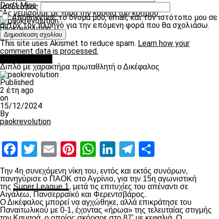
Don't Miss
Ιστότοπος
“Ας γεμίσουμε με χαρά την καρδιά του κόσμου”
Αποθήκευσε το όνομά μου, email, και τον ιστότοπο μου σε
αυτόν τον πλοηγό για την επόμενη φορά που θα σχολιάσω.
paokrevolution
This site uses Akismet to reduce spam.
Learn how your
comment data is processed.
πρωτοσέλιδο
Διπλό με χαρακτήρα πρωταθλητή ο Δικέφαλος
Published
2 έτη ago
on
15/12/2024
By
paokrevolution
Facebook
Twitter
Email
Pinterest
WhatsApp
LinkedIn
Telegram
Μοιραστ
Την 4
η
συνεχόμενη νίκη του, εντός και εκτός συνόρων,
πανηγύρισε ο ΠΑΟΚ στο Αγρίνιο, για την 15
η
αγωνιστική
της
Super League 1
, μετά τις επιτυχίες του απέναντι σε
Αιγάλεω, Πανσερραϊκό και Φερεντσβάρος.
Ο Δικέφαλος μπορεί να αγχώθηκε, αλλά επικράτησε του
Παναιτωλικού με 0-1, έχοντας «ήρωα» της τελευταίας στιγμής
τον Καμαρά, ο οποίος σκόραρε στο 87’ με κεφαλιά. Ο