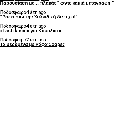
Παρουσίαση με… πλακάτ “κάντε καμιά μεταγραφή!”
Ποδόσφαιρο
4 έτη ago
“Ράφα σαν την Χαλκιδική δεν έχει!”
Ποδόσφαιρο
4 έτη ago
«Last dance» για Κουαλιάτα
Ποδόσφαιρο
7 έτη ago
Τα δεδομένα με Ράφα Σοάρες