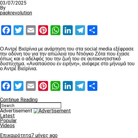
03/07/2025
By
paokrevolution
Facebook
Twitter
Email
Pinterest
WhatsApp
LinkedIn
Telegram
Μοιραστ
Ο Αντρέ Βιεϊρίνια με ανάρτηση του στα social media εξέφρασε
την οδύνη του για την απώλεια του Ντιόγκο Ζότα που έχασε
όπως και ο αδελφός του την ζωή του σε αυτοκινητιστικό
δυστύχημα. «Αναπαύσου εν ειρήνη», ανέφερε στο μήνυμά του
ο Αντρέ Βιεϊρίνια.
Facebook
Twitter
Email
Pinterest
WhatsApp
LinkedIn
Telegram
Μοιραστ
Continue Reading
Advertisement
Latest
Popular
Videos
Επικαιρότητα
7 μήνες ago