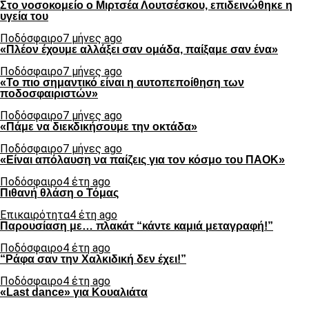
Στο νοσοκομείο ο Μιρτσέα Λουτσέσκου, επιδεινώθηκε η
υγεία του
Ποδόσφαιρο
7 μήνες ago
«Πλέον έχουμε αλλάξει σαν ομάδα, παίξαμε σαν ένα»
Ποδόσφαιρο
7 μήνες ago
«Το πιο σημαντικό είναι η αυτοπεποίθηση των
ποδοσφαιριστών»
Ποδόσφαιρο
7 μήνες ago
«Πάμε να διεκδικήσουμε την οκτάδα»
Ποδόσφαιρο
7 μήνες ago
«Είναι απόλαυση να παίζεις για τον κόσμο του ΠΑΟΚ»
Ποδόσφαιρο
4 έτη ago
Πιθανή θλάση ο Τόμας
Επικαιρότητα
4 έτη ago
Παρουσίαση με… πλακάτ “κάντε καμιά μεταγραφή!”
Ποδόσφαιρο
4 έτη ago
“Ράφα σαν την Χαλκιδική δεν έχει!”
Ποδόσφαιρο
4 έτη ago
«Last dance» για Κουαλιάτα