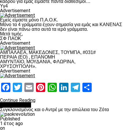
κάδρου για εμάς είμαστε πάντα διαθέσιμοι…
Υγ4
Advertisement
Εμείς είμαστε μόνο Π.Α.Ο.Κ.
Μόνο τα 4 γράμματα έχουν σημασία για εμάς και ΚΑΝΕΝΑΣ
δεν είναι πάνω απο αυτά τα ιερά γράμματα.
Μετά τιμής,
ΣΦ ΠΑΟΚ
Advertisement
ΑΜΠΑΛΑΕΑ, ΜΑΚΕΔΟΝΕΣ, ΤΟΥΜΠΑ, #031#
ΠΕΡΑΙΑ (ΕΟ) , ΕΠΑΝΟΜΗ
ΑΜΥΝΤΑΙΟ, ΜΟΥΔΑΝΙΑ, ΦΛΩΡΙΝΑ,
ΧΡΥΣΟΥΠΟΛΗ».
Advertisement
Facebook
Twitter
Email
Pinterest
WhatsApp
LinkedIn
Telegram
Μοιραστ
Continue Reading
Επικαιρότητα
Συγκλονισμένος και ο Αντρέ με την απώλεια του Ζότα
Published
1 έτος ago
on