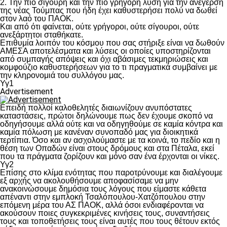
2. Την πιο σίγουρη και την πιο γρήγορη λύση για την ανέγερση
της νέας Τούμπας που ήδη έχει καθυστερήσει πολύ να δωθεί
στον λαό του ΠΑΟΚ.
Και από ότι φαίνεται, ούτε γρήγοροι, ούτε σίγουροι, ούτε
ανεξάρτητοι σταθήκατε.
Επιθυμία λοιπόν του κόσμου που σας στήριξε είναι να δωθούν
ΑΜΕΣΑ αποτελέσματα και λύσεις οι οποίες υποστηρίζονται
από συμπαγής απόψεις και όχι αβάσιμες τεκμηριώσεις και
κομφούζιο καθυστερήσεων για το τι πραγματικά συμβαίνει με
την κληρονομιά του συλλόγου μας.
Υγ1
Advertisement
Επειδή πολλοί καλοθελητές διαιωνίζουν ανυπόστατες
καταστάσεις, πρώτοι δηλώνουμε πως δεν έχουμε σκοπό να
οδηγήσουμε αλλά ούτε και να οδηγηθούμε σε καμία κόντρα και
καμία πόλωση με κανέναν συνοπαδό μας για διοικητικά
τερτίπια. Όσο και αν ασχολούμαστε με τα κοινά, το πεδίο και η
θέση των Οπαδών είναι στους δρόμους και στα Πέταλα, εκεί
που τα πράγματα ζορίζουν και μόνο σαν ένα έρχονται οι νίκες.
Υγ2
Επίσης στο κλίμα ενότητας που παροτρύνουμε και διαλέγουμε
εξ αρχής να ακολουθήσουμε αποφασίσαμε να μην
ανακοινώσουμε δημόσια τους λόγους που είμαστε κάθετα
απέναντι στην εμπλοκή Τσαλόπουλου-Χατζόπουλου στην
επόμενη μέρα του ΑΣ ΠΑΟΚ, αλλά όσοι ενδιαφέρονται να
ακούσουν ποιες συγκεκριμένες κινήσεις τους, συναντήσεις
τους και τοποθετήσεις τους είναι αυτές που τους θέτουν εκτός