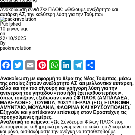
Επικαιρότητα
Ανακοίνωση εννιά ΣΦ ΠΑΟΚ: «Θέλουμε ανεξάρτητο και
αυτάρκη ΑΣ, την καλύτερη λύση για την Τούμπα»
Published
10 μήνες ago
on
22/10/2025
By
paokrevolution
Facebook
Twitter
Email
Pinterest
WhatsApp
LinkedIn
Telegram
Μοιραστ
Ανακοίνωση με αφορμή το θέμα της Νέας Τούμπας, μέσω
της οποίας ζητούν ανεξάρτητο ΑΣ και μελλοντικά αυτάρκη,
αλλά και την πιο σίγουρη και γρήγορη λύση για την
ανέγερση του γηπέδου «που ήδη έχει καθυστερήσει»,
όπως τονίζουν, εξέδωσαν εννιά ΣΦ ΠΑΟΚ (ΑΜΠΑΛΑΕΑ,
ΜΑΚΕΔΟΝΕΣ, ΤΟΥΜΠΑ, #031# ΠΕΡΑΙΑ (ΕΟ), ΕΠΑΝΟΜΗ,
ΑΜΥΝΤΑΙΟ, ΜΟΥΔΑΝΙΑ, ΦΛΩΡΙΝΑ ΚΑΙ ΧΡΥΣΟΥΠΟΛΗΣ).
Εξηγούν και γιατί έκαναν επίσκεψη στον Ερασιτέχνη τις
προηγούμενες ημέρες.
Αναλυτικά το κείμενο:
«Ως Σύνδεσμοι Φίλων ΠΑΟΚ που
λειτουργούμε καθημερινά με γνώμωνα το καλό του Δικεφάλου
και μόνο, αισθανόμαστε την ανάγκη να τοποθετηθούμε