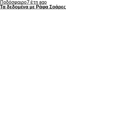
Ποδόσφαιρο
7 έτη ago
Τα δεδομένα με Ράφα Σοάρες