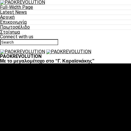
Full-Width Page
Latest News
Αρχική
Επικοινωνία
Πρωτοσέλιδο
Στοίχημα
Connect with us
PAOKREVOLUTION
Με το μεγαλομέτοχο στο “Γ. Καραϊσκάκης”
Ποδόσφαιρο
«Πλέον έχουμε αλλάξει σαν ομάδα, παίξαμε σαν ένα»
«Το πιο σημαντικό είναι η αυτοπεποίθηση των
ποδοσφαιριστών»
«Πάμε να διεκδικήσουμε την οκτάδα»
«Είναι απόλαυση να παίζεις για τον κόσμο του ΠΑΟΚ»
«Θα τα δώσουμε όλα κόντρα στη Λιόν για την οκτάδα»
Μπάσκετ