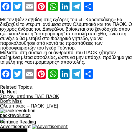
Facebook
Twitter
Email
Pinterest
WhatsApp
LinkedIn
Telegram
Μοιραστ
Με τον Ιβάν Σαββίδη στις εξέδρες του «Γ. Καραϊσκάκης» θα
διεξαχθεί το ντέρμπι ανάμεσα στον Ολύμπιακό και τον ΠΑΟΚ. Ο
ισχυρός άνδρας του Δικεφάλου βρίσκεται στο ξενοδοχείο όπου
έχει καταλύσει η “ασπρόμαυρη” αποστολή από χθες, ενώ στη
συνέχεια θα μεταβεί στο Φαληρικό γήπεδο, για να
παρακολουθήσει από κοντά τις προσπάθειες των
ποδοσφαιριστών του Ιγκόρ Τούντορ.
Mάλιστα, στη σύσκεψη οι άνθρωποι του ΠΑΟΚ ζήτησαν
αυξημένα μέτρα ασφαλείας, ώστε να μην υπάρχει πρόβλημα για
τα μέλη της «ασπρόμαυρης» αποστολής.
Facebook
Twitter
Email
Pinterest
WhatsApp
LinkedIn
Telegram
Μοιραστ
Related Topics:
Up Next
Στεφάνι από την ΠΑΕ ΠΑΟΚ
Don't Miss
Ολυμπιακός – ΠΑΟΚ [LIVE]
paokrevolution
Continue Reading
Advertisement
You may like