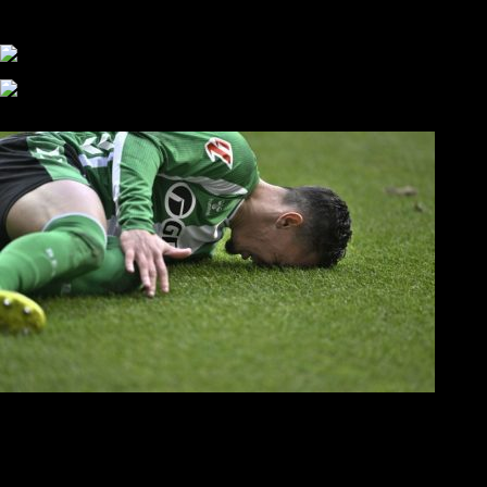
αυτάρκη ΑΣ, την καλύτερη λύση για την Τούμπα»
Συγκλονισμένος και ο Αντρέ με την απώλεια του Ζότα
Αναμένοντας την ανακοίνωση από τον Θανάση Κατσαρή
ΠΑΟΚ και τηλεοπτικά: αποκλειστικά απόφαση Σαββίδη
Αντίπαλοι
Νέα προβλήματα στην Μπέτις πριν την Τούμπα
Επίσημο «stop» στους φίλους του ΠΑΟΚ στο Αγρίνιο
Η Λιόν «σφυροκόπησε» τη Μονακό και πλησιάζει στο