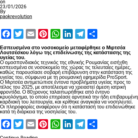
on
23/01/2026
By
paokrevolution
Facebook
Twitter
Email
Pinterest
WhatsApp
LinkedIn
Telegram
Μοιραστ
Εσπευσμένα στο νοσοκομείο μεταφέρθηκε ο Μιρτσέα
Λουτσέσκου λόγω της επιδείνωσης της κατάστασης της
υγείας του.
Ο ομοσπονδιακός τεχνικός της εθνικής Ρουμανίας εισήχθη
εσπευσμένα σε νοσοκομείο της χώρας τις τελευταίες ημέρες,
καθώς παρουσίασε σοβαρή επιβάρυνση στην κατάσταση της
υγείας του, σύμφωνα με τη ρουμανική εφημερίδα ProSport.
Ο Μιρτσέα αντιμετώπισε έντονα προβλήματα υγείας προς το
τέλος του 2025, με αποτέλεσμα να χρειαστεί άμεση ιατρική
φροντίδα. Ο 80χρονος ταλαιπωρήθηκε από έντονο
κρυολόγημα, το οποίο επηρέασε αρνητικά την ήδη επιβαρυμένη
καρδιακή του λειτουργία, και κρίθηκε αναγκαία να νοσηλευτεί.
Οι πληροφορίες αναφέρουν ότι η κατάστασή του επιδεινώθηκε
κατά τη διάρκεια της νοσηλείας του.
Facebook
Twitter
Email
Pinterest
WhatsApp
LinkedIn
Telegram
Μοιραστ
Continue Reading