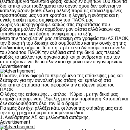
(ελπίζουμε για τελευταία φορά) καθώς εν όψη των 100 ετών τα
διοικητικά εσωπροβλήματα του οργανισμού δεν φαίνεται να
καταλαγιάζουν (κάθε άλλο μάλλον) παρά τις επανειλημμένες
προσπάθειες μας να επικρατήσει η λογική, η ενότητα και η
υγιείς σκέψη προς συμφέρουν του ΠΑΟΚ μας.
Χωρίς να μακρηγορούμε καθώς στις περιστάσεις που
βιώνουμε μάλλον δεν αρμόζουν μανιφέστα αλλά λακωνικές
τοποθετήσεις και δράση, αναφέρουμε τα εξής.
Μετά την προχθεσινή μας επίσκεψη στα γραφεία του ΑΣ ΠΑΟΚ,
την διακοπή του διοικητικού συμβουλίου και την συνέχιση της
διαδικασίας σήμερα Τέταρτη, πρέπει να δώσουμε στο σύνολο
του λαού του ΠΑΟΚ την αλήθεια από την δικιά μας πλευρά
καθώς το μέλλον του οργανισμού και οι άνθρωποι που τον
απαρτίζουν είναι θέμα όλων και όχι μόνο των οργανωμένων.
Advertisement
Πρώτον, όσον αφορά το περιεχόμενο της επίσκεψης μας και
δεύτερον για την συνολική μας στάση και εμπλοκή στα
διοικητικά ζητήματα που αφορούν την επόμενη μέρα του
ΠΑΟΚ.
Ο λόγος της επίσκεψης… απλός, “Κύριοι, με την δικιά μας
στήριξη παραμείνατε 15μελες μετά την παραίτηση Κατσαρή και
δεν ακολουθήσατε όλοι τον ίδιο δρόμο.”
Για εμάς δεν έχει αλλάξει κάτι, οι λόγοι της στήριξης μας από
την αρχή μέχρι σήμερα παραμένουν ίδιοι.
1. Ανεξάρτητος ΑΣ και μελλοντικά αυτάρκης,
Advertisement