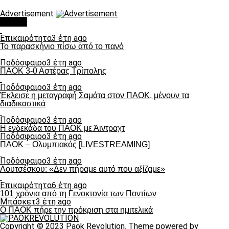
Advertisement
Τάσεις
Επικαιρότητα
3 έτη ago
Το παρασκήνιο πίσω από το πανό
Ποδόσφαιρο
3 έτη ago
ΠΑΟΚ 3-0 Αστέρας Τρίπολης
Ποδόσφαιρο
3 έτη ago
Έκλεισε η μεταγραφή Σαμάτα στον ΠΑΟΚ, μένουν τα
διαδικαστικά
Ποδόσφαιρο
3 έτη ago
Η ενδεκάδα του ΠΑΟΚ με Άιντραχτ
Ποδόσφαιρο
3 έτη ago
ΠΑΟΚ – Ολυμπιακός [LIVESTREAMING]
Ποδόσφαιρο
3 έτη ago
Λουτσέσκου: «Δεν πήραμε αυτό που αξίζαμε»
Επικαιρότητα
6 έτη ago
101 χρόνια από τη Γενοκτονία των Ποντίων
Μπάσκετ
3 έτη ago
Ο ΠΑΟΚ πήρε την πρόκριση στα ημιτελικά
Copyright © 2023 Paok Revolution. Theme powered by