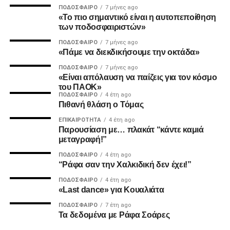
ΠΟΔΌΣΦΑΙΡΟ
7 μήνες ago
«Το πιο σημαντικό είναι η αυτοπεποίθηση
2. Την πιο σίγουρη και την πιο γρήγορη λύση για την
των ποδοσφαιριστών»
ανέγερση της νέας Τούμπας που ήδη έχει καθυστερήσει
ΠΟΔΌΣΦΑΙΡΟ
7 μήνες ago
πολύ να δωθεί στον λαό του ΠΑΟΚ.
«Πάμε να διεκδικήσουμε την οκτάδα»
ΠΟΔΌΣΦΑΙΡΟ
7 μήνες ago
Και από ότι φαίνεται, ούτε γρήγοροι, ούτε σίγουροι, ούτε
«Είναι απόλαυση να παίζεις για τον κόσμο
ανεξάρτητοι σταθήκατε.
του ΠΑΟΚ»
ΠΟΔΌΣΦΑΙΡΟ
4 έτη ago
Πιθανή θλάση ο Τόμας
Επιθυμία λοιπόν του κόσμου που σας στήριξε είναι να
δωθούν ΑΜΕΣΑ αποτελέσματα και λύσεις οι οποίες
ΕΠΙΚΑΙΡΌΤΗΤΑ
4 έτη ago
Παρουσίαση με… πλακάτ “κάντε καμιά
υποστηρίζονται από συμπαγής απόψεις και όχι αβάσιμες
μεταγραφή!”
τεκμηριώσεις και κομφούζιο καθυστερήσεων για το τι
πραγματικά συμβαίνει με την κληρονομιά του συλλόγου
ΠΟΔΌΣΦΑΙΡΟ
4 έτη ago
“Ράφα σαν την Χαλκιδική δεν έχει!”
μας.
ΠΟΔΌΣΦΑΙΡΟ
4 έτη ago
«Last dance» για Κουαλιάτα
Υγ1
ΠΟΔΌΣΦΑΙΡΟ
7 έτη ago
Τα δεδομένα με Ράφα Σοάρες
ADVERTISEMENT