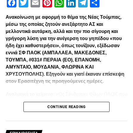
Facebook
Twitter
Email
Pinterest
WhatsApp
LinkedIn
Telegram
Μοιρασ
Ανακοίνωση με αφορμή το θέμα της Νέας Τούμπας,
μέσω της οποίας ζητούν ανεξάρτητο ΑΣ και
μελλοντικά αυτάρκη, αλλά και την πιο σίγουρη και
γρήγορη λύση για την ανέγερση του γηπέδου «που
ήδη έχει καθυστερήσει», όπως τονίζουν, εξέδωσαν
εννιά ΣΦ ΠΑΟΚ (ΑΜΠΑΛΑΕΑ, ΜΑΚΕΔΟΝΕΣ,
ΤΟΥΜΠΑ, #031# ΠΕΡΑΙΑ (ΕΟ), ΕΠΑΝΟΜΗ,
ΑΜΥΝΤΑΙΟ, ΜΟΥΔΑΝΙΑ, ΦΛΩΡΙΝΑ ΚΑΙ
ΧΡΥΣΟΥΠΟΛΗΣ). Εξηγούν και γιατί έκαναν επίσκεψη
στον Ερασιτέχνη τις προηγούμενες ημέρες.
Αναλυτικά το κείμενο:
«Ως Σύνδεσμοι Φίλων ΠΑΟΚ που
λειτουργούμε καθημερινά με γνώμωνα το καλό του
CONTINUE READING
Δικεφάλου και μόνο, αισθανόμαστε την ανάγκη να
τοποθετηθούμε (ελπίζουμε για τελευταία φορά) καθώς εν
όψη των 100 ετών τα διοικητικά εσωπροβλήματα του
οργανισμού δεν φαίνεται να καταλαγιάζουν (κάθε άλλο