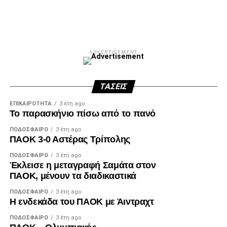
Facebook
Twitter
Email
Pinterest
WhatsApp
LinkedIn
Telegram
Μοιρασ
ADVERTISEMENT
ΤΆΣΕΙΣ
ΕΠΙΚΑΙΡΌΤΗΤΑ
3 έτη ago
Το παρασκήνιο πίσω από το πανό
ΠΟΔΌΣΦΑΙΡΟ
3 έτη ago
ΠΑΟΚ 3-0 Αστέρας Τρίπολης
ΠΟΔΌΣΦΑΙΡΟ
3 έτη ago
Έκλεισε η μεταγραφή Σαμάτα στον
ΠΑΟΚ, μένουν τα διαδικαστικά
ΠΟΔΌΣΦΑΙΡΟ
3 έτη ago
Η ενδεκάδα του ΠΑΟΚ με Άιντραχτ
ΠΟΔΌΣΦΑΙΡΟ
3 έτη ago