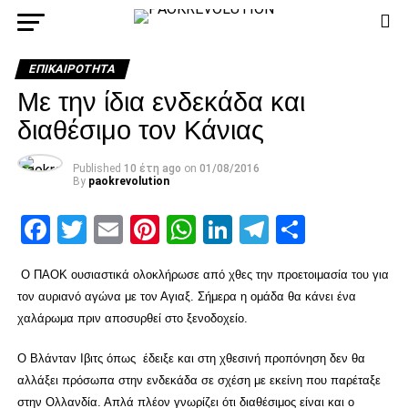
ΕΠΙΚΑΙΡΌΤΗΤΑ
Με την ίδια ενδεκάδα και
διαθέσιμο τον Κάνιας
Published
10 έτη ago
on
01/08/2016
By
paokrevolution
Facebook
Twitter
Email
Pinterest
WhatsApp
LinkedIn
Telegram
Μοιρασ
Ο ΠΑΟΚ ουσιαστικά ολοκλήρωσε από χθες την προετοιμασία του για
τον αυριανό αγώνα με τον Αγιαξ. Σήμερα η ομάδα θα κάνει ένα
χαλάρωμα πριν αποσυρθεί στο ξενοδοχείο.
Ο Βλάνταν Ιβιτς όπως έδειξε και στη χθεσινή προπόνηση δεν θα
αλλάξει πρόσωπα στην ενδεκάδα σε σχέση με εκείνη που παρέταξε
στην Ολλανδία. Απλά πλέον γνωρίζει ότι διαθέσιμος είναι και ο