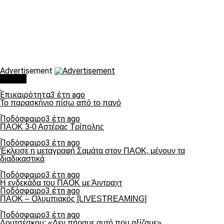
Advertisement
Τάσεις
Επικαιρότητα
3 έτη ago
Το παρασκήνιο πίσω από το πανό
Ποδόσφαιρο
3 έτη ago
ΠΑΟΚ 3-0 Αστέρας Τρίπολης
Ποδόσφαιρο
3 έτη ago
Έκλεισε η μεταγραφή Σαμάτα στον ΠΑΟΚ, μένουν τα
διαδικαστικά
Ποδόσφαιρο
3 έτη ago
Η ενδεκάδα του ΠΑΟΚ με Άιντραχτ
Ποδόσφαιρο
3 έτη ago
ΠΑΟΚ – Ολυμπιακός [LIVESTREAMING]
Ποδόσφαιρο
3 έτη ago
Λουτσέσκου: «Δεν πήραμε αυτό που αξίζαμε»