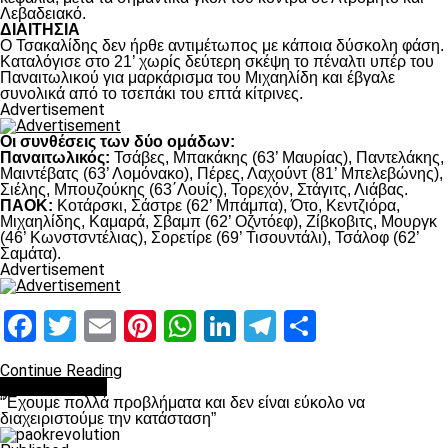
Λεβαδειακό.
ΔΙΑΙΤΗΣΙΑ
Ο Τσακαλίδης δεν ήρθε αντιμέτωπος με κάποια δύσκολη φάση.
Καταλόγισε στο 21’ χωρίς δεύτερη σκέψη το πέναλτι υπέρ του
Παναιτωλικού για μαρκάρισμα του Μιχαηλίδη και έβγαλε
συνολικά από το τσεπάκι του επτά κίτρινες.
Advertisement
Οι συνθέσεις των δύο ομάδων:
Παναιτωλικός:
Τσάβες, Μπακάκης (63’ Μαυρίας), Παντελάκης,
Μαιντέβατς (63’ Λομόνακο), Πέρες, Λαχούντ (81’ Μπελεβώνης),
Σιέλης, Μπουζούκης (63΄Λουίς), Τορεχόν, Στάγιτς, Λιάβας.
ΠΑΟΚ:
Κοτάρσκι, Σάστρε (62’ Μπάμπα), Ότο, Κεντζιόρα,
Μιχαηλίδης, Καμαρά, Σβαμπ (62’ Οζντόεφ), Ζίβκοβιτς, Μουργκ
(46’ Κωνστσντέλιας), Σορετίρε (69’ Τισουντάλι), Τσάλοφ (62’
Σαμάτα).
Advertisement
Facebook
Twitter
Email
Pinterest
WhatsApp
LinkedIn
Telegram
Μοιραστ
Continue Reading
πρωτοσέλιδο
“Έχουμε πολλά προβλήματα και δεν είναι εύκολο να
διαχειριστούμε την κατάσταση”