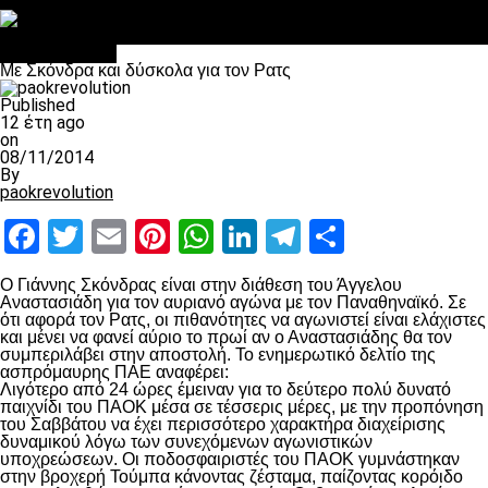
Στο OPEN τα προκριματικά, στη NOVA τα του πρωταθλήματος
Σαν σήμερα: Οταν “έφυγε” ο Λόραντ
πρωτοσέλιδο
Με Σκόνδρα και δύσκολα για τον Ρατς
Published
12 έτη ago
on
08/11/2014
By
paokrevolution
Facebook
Twitter
Email
Pinterest
WhatsApp
LinkedIn
Telegram
Μοιραστ
Ο Γιάννης Σκόνδρας είναι στην διάθεση του Άγγελου
Αναστασιάδη για τον αυριανό αγώνα με τον Παναθηναϊκό. Σε
ότι αφορά τον Ρατς, οι πιθανότητες να αγωνιστεί είναι ελάχιστες
και μένει να φανεί αύριο το πρωί αν ο Αναστασιάδης θα τον
συμπεριλάβει στην αποστολή. Το ενημερωτικό δελτίο της
ασπρόμαυρης ΠΑΕ αναφέρει:
Λιγότερο από 24 ώρες έμειναν για το δεύτερο πολύ δυνατό
παιχνίδι του ΠΑΟΚ μέσα σε τέσσερις μέρες, με την προπόνηση
του Σαββάτου να έχει περισσότερο χαρακτήρα διαχείρισης
δυναμικού λόγω των συνεχόμενων αγωνιστικών
υποχρεώσεων. Οι ποδοσφαιριστές του ΠΑΟΚ γυμνάστηκαν
στην βροχερή Τούμπα κάνοντας ζέσταμα, παίζοντας κορόιδο