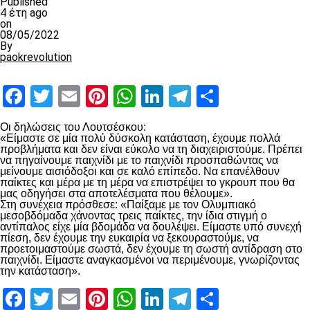
Published
4 έτη ago
on
08/05/2022
By
paokrevolution
Facebook
Twitter
Email
Pinterest
WhatsApp
LinkedIn
Telegram
Μοιραστ
Οι δηλώσεις του Λουτσέσκου:
«Είμαστε σε μία πολύ δύσκολη κατάσταση, έχουμε πολλά
προβλήματα και δεν είναι εύκολο να τη διαχειριστούμε. Πρέπει
να πηγαίνουμε παιχνίδι με το παιχνίδι προσπαθώντας να
μείνουμε αισιόδοξοι και σε καλό επίπεδο. Να επανέλθουν
παίκτες και μέρα με τη μέρα να επιστρέψει το γκρουπ που θα
μας οδηγήσει στα αποτελέσματα που θέλουμε».
Στη συνέχεια πρόσθεσε: «Παίξαμε με τον Ολυμπιακό
μεσοβδόμαδα χάνοντας τρεις παίκτες, την ίδια στιγμή ο
αντίπαλος είχε μία βδομάδα να δουλέψει. Είμαστε υπό συνεχή
πίεση, δεν έχουμε την ευκαιρία να ξεκουραστούμε, να
προετοιμαστούμε σωστά, δεν έχουμε τη σωστή αντίδραση στο
παιχνίδι. Είμαστε αναγκασμένοι να περιμένουμε, γνωρίζοντας
την κατάσταση».
Facebook
Twitter
Email
Pinterest
WhatsApp
LinkedIn
Telegram
Μοιραστ