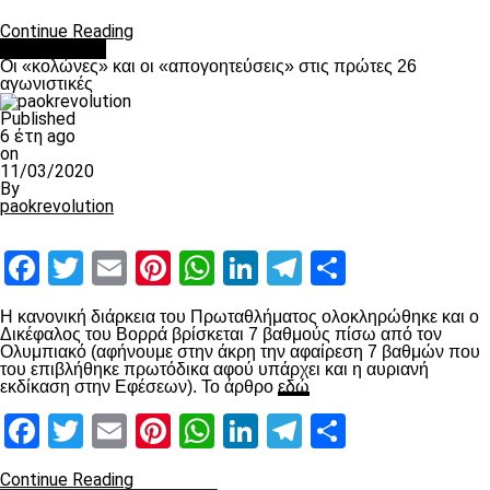
Continue Reading
Ποδόσφαιρο
Οι «κολώνες» και οι «απογοητεύσεις» στις πρώτες 26
αγωνιστικές
Published
6 έτη ago
on
11/03/2020
By
paokrevolution
Facebook
Twitter
Email
Pinterest
WhatsApp
LinkedIn
Telegram
Μοιραστ
Η κανονική διάρκεια του Πρωταθλήματος ολοκληρώθηκε και ο
Δικέφαλος του Βορρά βρίσκεται 7 βαθμούς πίσω από τον
Ολυμπιακό (αφήνουμε στην άκρη την αφαίρεση 7 βαθμών που
του επιβλήθηκε πρωτόδικα αφού υπάρχει και η αυριανή
εκδίκαση στην Εφέσεων). Το άρθρο
εδώ
Facebook
Twitter
Email
Pinterest
WhatsApp
LinkedIn
Telegram
Μοιραστ
Continue Reading