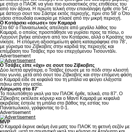
με στόχο ο ΠΑΟΚ να γίνει πιο ουσιαστικός στις επιθέσεις του
από τον άξονα. Η πρώτη τελική στην επανάληψη ήρθε στο 54′,
με άστοχο σουτ του Σάστρε εκτός περιοχής, πριν στο 58′ ο Ότο
χάσει σπουδαία ευκαιρία με πλασέ από την μικρή περιοχή.
Ο Κοτάρσκι «έσωσε» τον Καμαρά
Στο 60’ ο Παναιτωλικός απείλησε από μεγάλο λάθος του
Καμαρά, ο οποίος προσπάθησε να γυρίσει προς τα πίσω, ο
Λαχούντ βγήκε απέναντι από τον Κοτάρσκι, αλλά ο Κροάτης τον
νίκησε. Η επόμενη αξιοσημείωτη φάση καταγράφηκε στο 78’,
με γύρισμα του Ζίβκοβιτς στην καρδιά της περιοχής και
επέμβαση του Τσάβες προ του επερχόμενου Τισουντάλι.
Advertisement
Ο Τσάβες είπε «όχι» σε σουτ του Ζίβκοβιτς
Δύο λεπτά αργότερα, ο Τσάβες έσωσε με το πόδι στην κλειστή
του γωνία, μετά από σουτ του Ζίβκοβιτς και στην επόμενη φάση
ο Καμαρά είδε σε κεφαλιά του τη μπάλα να φεύγει ελάχιστα
πάνω από την εστία.
Λύτρωση στο 87’
Το πολυπόθητο γκολ για τον ΠΑΟΚ ήρθε, τελικά, στο 87′. Ο
Ζίβκοβιτς εκτέλεσε κόρνερ και ο Μαντί Καμαρά με κεφαλιά
ακριβείας έστειλε τη μπάλα στο βάθος της εστίας του
Παναιτωλικού, γράφοντας το 0-1.
Advertisement
MVP
Ο Καμαρά έκρινε ακόμη ένα ματς του ΠΑΟΚ τη φετινή σεζόν με
κεφαλιά, μετά τα σημαντικά γκολ του κόντρα σε Ατρόμητο και