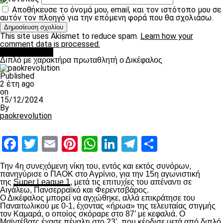
Αποθήκευσε το όνομά μου, email, και τον ιστότοπο μου σε
αυτόν τον πλοηγό για την επόμενη φορά που θα σχολιάσω.
This site uses Akismet to reduce spam.
Learn how your
comment data is processed.
πρωτοσέλιδο
Διπλό με χαρακτήρα πρωταθλητή ο Δικέφαλος
Published
2 έτη ago
on
15/12/2024
By
paokrevolution
Facebook
Twitter
Email
Pinterest
WhatsApp
LinkedIn
Telegram
Μοιραστ
Την 4
η
συνεχόμενη νίκη του, εντός και εκτός συνόρων,
πανηγύρισε ο ΠΑΟΚ στο Αγρίνιο, για την 15
η
αγωνιστική
της
Super League 1
, μετά τις επιτυχίες του απέναντι σε
Αιγάλεω, Πανσερραϊκό και Φερεντσβάρος.
Ο Δικέφαλος μπορεί να αγχώθηκε, αλλά επικράτησε του
Παναιτωλικού με 0-1, έχοντας «ήρωα» της τελευταίας στιγμής
τον Καμαρά, ο οποίος σκόραρε στο 87’ με κεφαλιά. Ο
Μαϊντέβατς έχασε πέναλτι στο 23’, που κέρδισε μετά από διπλό