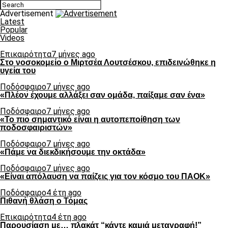
Advertisement
Latest
Popular
Videos
Επικαιρότητα
7 μήνες ago
Στο νοσοκομείο ο Μιρτσέα Λουτσέσκου, επιδεινώθηκε η
υγεία του
Ποδόσφαιρο
7 μήνες ago
«Πλέον έχουμε αλλάξει σαν ομάδα, παίξαμε σαν ένα»
Ποδόσφαιρο
7 μήνες ago
«Το πιο σημαντικό είναι η αυτοπεποίθηση των
ποδοσφαιριστών»
Ποδόσφαιρο
7 μήνες ago
«Πάμε να διεκδικήσουμε την οκτάδα»
Ποδόσφαιρο
7 μήνες ago
«Είναι απόλαυση να παίζεις για τον κόσμο του ΠΑΟΚ»
Ποδόσφαιρο
4 έτη ago
Πιθανή θλάση ο Τόμας
Επικαιρότητα
4 έτη ago
Παρουσίαση με… πλακάτ “κάντε καμιά μεταγραφή!”