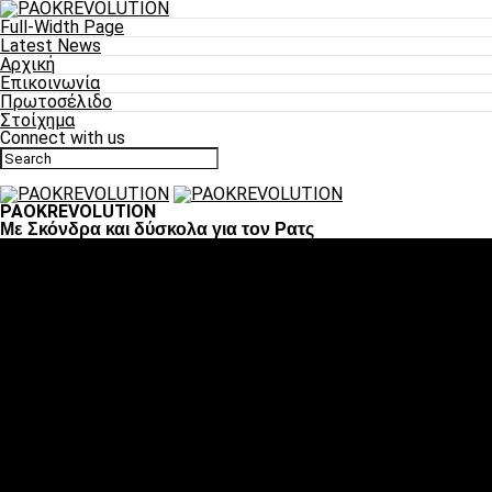
Full-Width Page
Latest News
Αρχική
Επικοινωνία
Πρωτοσέλιδο
Στοίχημα
Connect with us
PAOKREVOLUTION
Με Σκόνδρα και δύσκολα για τον Ρατς
Ποδόσφαιρο
«Πλέον έχουμε αλλάξει σαν ομάδα, παίξαμε σαν ένα»
«Το πιο σημαντικό είναι η αυτοπεποίθηση των
ποδοσφαιριστών»
«Πάμε να διεκδικήσουμε την οκτάδα»
«Είναι απόλαυση να παίζεις για τον κόσμο του ΠΑΟΚ»
«Θα τα δώσουμε όλα κόντρα στη Λιόν για την οκτάδα»
Μπάσκετ