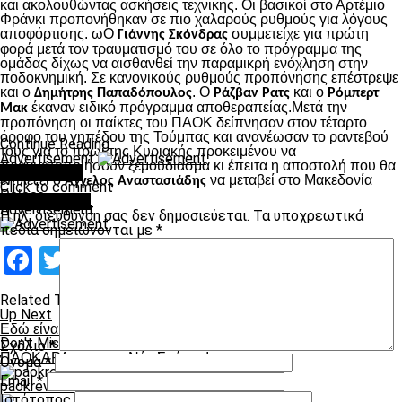
και ακολουθώντας ασκήσεις τεχνικής. Οι βασικοί στο Αρτέμιο
Φράνκι προπονήθηκαν σε πιο χαλαρούς ρυθμούς για λόγους
αποφόρτισης. ωΟ
συμμετείχε για πρώτη
Γιάννης Σκόνδρας
φορά μετά τον τραυματισμό του σε όλο το πρόγραμμα της
ομάδας δίχως να αισθανθεί την παραμικρή ενόχληση στην
ποδοκνημική. Σε κανονικούς ρυθμούς προπόνησης επέστρεψε
και ο
. Ο
και ο
Δημήτρης Παπαδόπουλος
Ράζβαν Ρατς
Ρόμπερτ
έκαναν ειδικό πρόγραμμα αποθεραπείας.Μετά την
Μακ
προπόνηση οι παίκτες του ΠΑΟΚ δείπνησαν στον τέταρτο
όροφο του γηπέδου της Τούμπας και ανανέωσαν το ραντεβού
Continue Reading
τους για το πρωί της Κυριακής προκειμένου να
Advertisement
πραγματοποιήσουν ξεμούδιασμα κι έπειτα η αποστολή που θα
You may like
επιλέξει ο
να μεταβεί στο Μακεδονία
Αγγελος Αναστασιάδης
Click to comment
Palace.
Leave a Reply
Advertisement
Η ηλ. διεύθυνση σας δεν δημοσιεύεται.
Τα υποχρεωτικά
πεδία σημειώνονται με
*
Facebook
Twitter
Email
Pinterest
WhatsApp
LinkedIn
Telegram
Μοιραστ
Related Topics:
Up Next
Εδώ είναι Τούμπα!
Don't Miss
Σχόλιο
*
ΠΑΟΚΑΡΑ και στην Νέα Σμύρνη!
Όνομα
*
Email
*
paokrevolution
Ιστότοπος