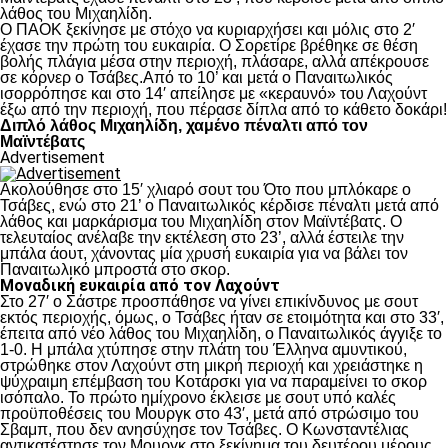
λάθος του Μιχαηλίδη.
Ο ΠΑΟΚ ξεκίνησε με στόχο να κυριαρχήσει και μόλις στο 2′
έχασε την πρώτη του ευκαιρία. Ο Σορετίρε βρέθηκε σε θέση
βολής πλάγια μέσα στην περιοχή, πλάσαρε, αλλά απέκρουσε
σε κόρνερ ο Τσάβες.Από το 10’ και μετά ο Παναιτωλικός
ισορρόπησε και στο 14′ απείλησε με «κεραυνό» του Λαχούντ
έξω από την περιοχή, που πέρασε δίπλα από το κάθετο δοκάρι!
Διπλό λάθος Μιχαηλίδη, χαμένο πέναλτι από τον
Μαϊντέβατς
Advertisement
Ακολούθησε στο 15′ χλιαρό σουτ του Ότο που μπλόκαρε ο
Τσάβες, ενώ στο 21’ ο Παναιτωλικός κέρδισε πέναλτι μετά από
λάθος και μαρκάρισμα του Μιχαηλίδη στον Μαϊντέβατς. Ο
τελευταίος ανέλαβε την εκτέλεση στο 23’, αλλά έστειλε την
μπάλα άουτ, χάνοντας μία χρυσή ευκαιρία για να βάλει τον
Παναιτωλικό μπροστά στο σκορ.
Μοναδική ευκαιρία από τον Λαχούντ
Στο 27′ ο Σάστρε προσπάθησε να γίνει επικίνδυνος με σουτ
εκτός περιοχής, όμως, ο Τσάβες ήταν σε ετοιμότητα και στο 33′,
έπειτα από νέο λάθος του Μιχαηλίδη, ο Παναιτωλικός άγγιξε το
1-0. Η μπάλα χτύπησε στην πλάτη του Έλληνα αμυντικού,
στρώθηκε στον Λαχούντ στη μικρή περιοχή και χρειάστηκε η
ψύχραιμη επέμβαση του Κοτάρσκι για να παραμείνει το σκορ
ισόπαλο. Το πρώτο ημίχρονο έκλεισε με σουτ υπό καλές
προϋποθέσεις του Μουργκ στο 43′, μετά από στρώσιμο του
Σβαμπ, που δεν ανησύχησε τον Τσάβες. Ο Κωνσταντέλιας
αντικατέστησε τον Μουργκ στο ξεκίνημα του δευτέρου μέρους,