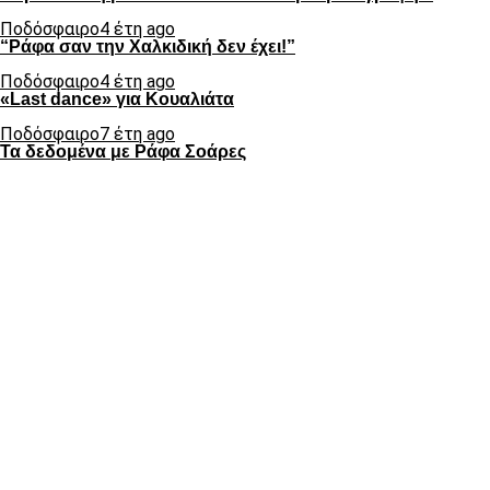
Ποδόσφαιρο
4 έτη ago
“Ράφα σαν την Χαλκιδική δεν έχει!”
Ποδόσφαιρο
4 έτη ago
«Last dance» για Κουαλιάτα
Ποδόσφαιρο
7 έτη ago
Τα δεδομένα με Ράφα Σοάρες